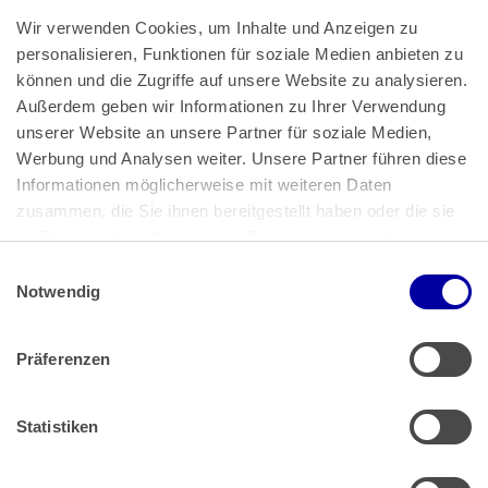
Wir verwenden Cookies, um Inhalte und Anzeigen zu 
personalisieren, Funktionen für soziale Medien anbieten zu 
können und die Zugriffe auf unsere Website zu analysieren. 
Außerdem geben wir Informationen zu Ihrer Verwendung 
unserer Website an unsere Partner für soziale Medien, 
Bundeskanzlerplatz 2
Werbung und Analysen weiter. Unsere Partner führen diese 
53113 Bonn
Informationen möglicherweise mit weiteren Daten 
zusammen, die Sie ihnen bereitgestellt haben oder die sie 
Pressemitteilungen
AGB
|
im Rahmen Ihrer Nutzung der Dienste gesammelt haben.
Impressum
Datenschutz
|
Einwilligungsauswahl
Impressum
 | 
Datenschutz
Notwendig
Präferenzen
Zahlung & Versand
Rücksendungen/Widerrufsbelehrung
Muster Widerrufsformular (PDF)
Statistiken
Remissionsbedingungen für den Handel
Kündigungsformular