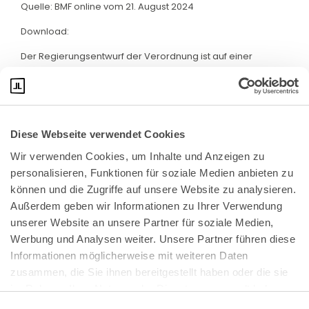
Quelle: BMF online vom 21. August 2024
Download:
Der Regierungsentwurf der Verordnung ist auf einer
aktuellen Webseite des BMF abrufbar. Klicken Sie bitte
hier
:
Diese Webseite verwendet Cookies
Wir verwenden Cookies, um Inhalte und Anzeigen zu 
personalisieren, Funktionen für soziale Medien anbieten zu 
können und die Zugriffe auf unsere Website zu analysieren. 
Außerdem geben wir Informationen zu Ihrer Verwendung 
unserer Website an unsere Partner für soziale Medien, 
Bundeskanzlerplatz 2
Werbung und Analysen weiter. Unsere Partner führen diese 
53113 Bonn
Informationen möglicherweise mit weiteren Daten 
zusammen, die Sie ihnen bereitgestellt haben oder die sie 
Pressemitteilungen
AGB
|
im Rahmen Ihrer Nutzung der Dienste gesammelt haben.
Impressum
Datenschutz
|