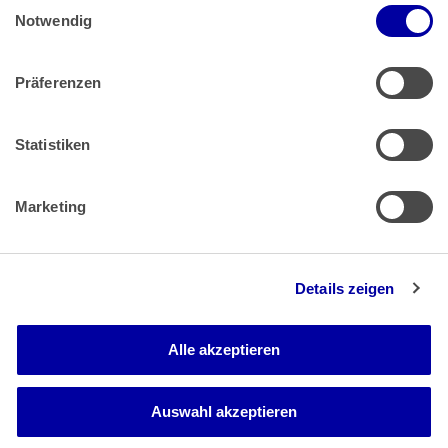
Einwilligungsauswahl
Impressum
 | 
Datenschutz
Notwendig
Präferenzen
Zahlung & Versand
Rücksendungen/Widerrufsbelehrung
Muster Widerrufsformular (PDF)
Statistiken
Remissionsbedingungen für den Handel
Kündigungsformular
Marketing
Barrierefreiheit
Details zeigen
Newsletter
Mediadaten
Alle akzeptieren
Media-Center
Auswahl akzeptieren