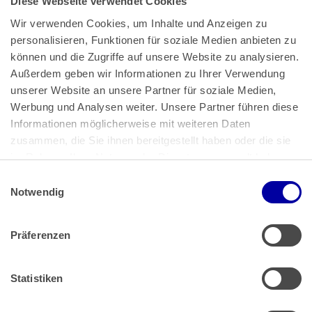
Diese Webseite verwendet Cookies
Wir verwenden Cookies, um Inhalte und Anzeigen zu 
personalisieren, Funktionen für soziale Medien anbieten zu 
können und die Zugriffe auf unsere Website zu analysieren. 
Außerdem geben wir Informationen zu Ihrer Verwendung 
unserer Website an unsere Partner für soziale Medien, 
Bundeskanzlerplatz 2
Werbung und Analysen weiter. Unsere Partner führen diese 
53113 Bonn
Informationen möglicherweise mit weiteren Daten 
zusammen, die Sie ihnen bereitgestellt haben oder die sie 
Pressemitteilungen
AGB
|
im Rahmen Ihrer Nutzung der Dienste gesammelt haben.
Impressum
Datenschutz
|
Einwilligungsauswahl
Impressum
 | 
Datenschutz
Notwendig
Präferenzen
Zahlung & Versand
Rücksendungen/Widerrufsbelehrung
Muster Widerrufsformular (PDF)
Statistiken
Remissionsbedingungen für den Handel
Kündigungsformular