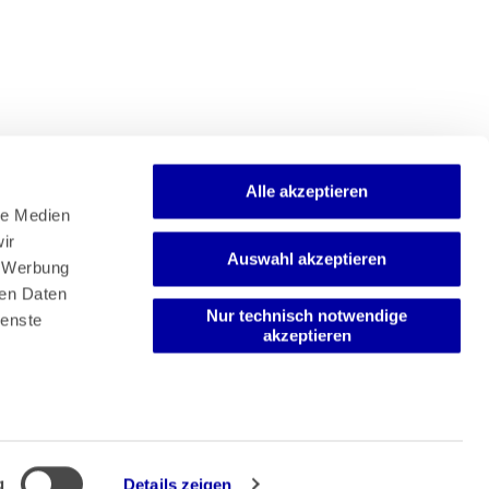
Alle akzeptieren
e Medien 
r 
Auswahl akzeptieren
Newsletter
 Werbung 
Mediadaten
en Daten 
Media-Center
Nur technisch notwendige
enste 
akzeptieren
g
Details zeigen