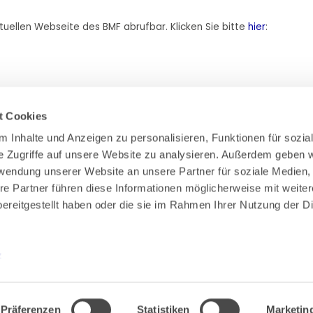
tuellen Webseite des BMF abrufbar. Klicken Sie bitte
hier
:
t Cookies
 Inhalte und Anzeigen zu personalisieren, Funktionen für sozial
e Zugriffe auf unsere Website zu analysieren. Außerdem geben wi
Zahlung & Versand
rwendung unserer Website an unsere Partner für soziale Medien,
Rücksendungen/Widerrufsbelehrung
re Partner führen diese Informationen möglicherweise mit weiter
Muster Widerrufsformular (PDF)
ereitgestellt haben oder die sie im Rahmen Ihrer Nutzung der Di
Remissionsbedingungen für den Handel
Kündigungsformular
Barrierefreiheit
z
Präferenzen
Statistiken
Marketin