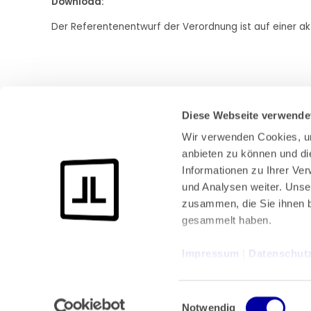
Download:
Der Referentenentwurf der Verordnung ist auf einer ak
Diese Webseite verwende
Wir verwenden Cookies, um
anbieten zu können und di
Informationen zu Ihrer Ve
und Analysen weiter. Unse
Bundeskanzlerplatz 2
zusammen, die Sie ihnen b
53113 Bonn
gesammelt haben.
Pressemitteilungen
AGB
|
Impressum
 | 
Datenschut
Impressum
Datenschutz
|
Einwilligungsauswahl
Notwendig