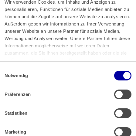
Wir verwenden Cookies, um Inhalte und Anzeigen zu 
personalisieren, Funktionen für soziale Medien anbieten zu 
können und die Zugriffe auf unsere Website zu analysieren. 
Außerdem geben wir Informationen zu Ihrer Verwendung 
unserer Website an unsere Partner für soziale Medien, 
Bundeskanzlerplatz 2
Werbung und Analysen weiter. Unsere Partner führen diese 
53113 Bonn
Informationen möglicherweise mit weiteren Daten 
zusammen, die Sie ihnen bereitgestellt haben oder die sie 
Pressemitteilungen
AGB
|
im Rahmen Ihrer Nutzung der Dienste gesammelt haben.
Impressum
Datenschutz
|
Einwilligungsauswahl
Impressum
 | 
Datenschutz
Notwendig
Präferenzen
Zahlung & Versand
Rücksendungen/Widerrufsbelehrung
Muster Widerrufsformular (PDF)
Statistiken
Remissionsbedingungen für den Handel
Kündigungsformular
Marketing
Barrierefreiheit