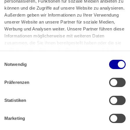
personalisieren, Funktionen für soziale Medien anbieten zu 
können und die Zugriffe auf unsere Website zu analysieren. 
Außerdem geben wir Informationen zu Ihrer Verwendung 
unserer Website an unsere Partner für soziale Medien, 
Bundeskanzlerplatz 2
Werbung und Analysen weiter. Unsere Partner führen diese 
53113 Bonn
Informationen möglicherweise mit weiteren Daten 
zusammen, die Sie ihnen bereitgestellt haben oder die sie 
Pressemitteilungen
AGB
|
im Rahmen Ihrer Nutzung der Dienste gesammelt haben.
Impressum
Datenschutz
|
Einwilligungsauswahl
Impressum
 | 
Datenschutz
Notwendig
Präferenzen
Zahlung & Versand
Rücksendungen/Widerrufsbelehrung
Muster Widerrufsformular (PDF)
Statistiken
Remissionsbedingungen für den Handel
Kündigungsformular
Marketing
Barrierefreiheit