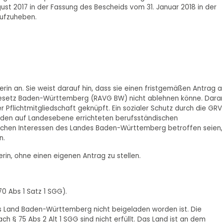
ust 2017 in der Fassung des Bescheids vom 31. Januar 2018 in der
aufzuheben.
erin an. Sie weist darauf hin, dass sie einen fristgemäßen Antrag 
esetz Baden-Württemberg (RAVG BW) nicht ablehnen könne. Dara
 Pflichtmitgliedschaft geknüpft. Ein sozialer Schutz durch die GRV
 den auf Landesebene errichteten berufsständischen
lichen Interessen des Landes Baden-Württemberg betroffen seien
n.
rin, ohne einen eigenen Antrag zu stellen.
70 Abs 1 Satz 1 SGG).
s Land Baden-Württemberg nicht beigeladen worden ist. Die
 § 75 Abs 2 Alt 1 SGG sind nicht erfüllt. Das Land ist an dem