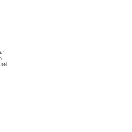
auf
n
 sei
,