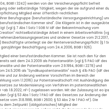
04, BGBl I 3242) werden von der Versicherungspflicht befreit
gung oder selbständige Tätigkeit, wegen der sie aufgrund einer d
lichtung Mitglied einer öffentlich-rechtlichen
 ihrer Berufsgruppe (berufsständische Versorgungseinrichtung) un
r berufsständischen Kammer sind". Die Klägerin ist in der ausgeübt
igt (vgl § 7 Abs 1 Satz 1 SGB IV idF der Bekanntmachung vom
nt Creation" nichtselbstständige Arbeit in einem Arbeitsverhältnis (vg
itnehmerüberlassungsgesetzes und anderer Gesetze vom 21.2.2017,
) Beschäftigte unterliegt sie der Rentenversicherungspflicht (§ 1 S
ng ganzjähriger Beschäftigung vom 24.4.2006, BGBl I 926).
Mitglied einer berufsständischen Kammer. Sie ist nach den für den
reits seit dem 24.3.2009 als Patentanwältin (vgl § 5 PAO idF des
nwälte und der Patentanwälte vom 2.9.1994, BGBl I 2278) und
m 24.5.2016 als "Syndikuspatentanwältin" nach § 41b PAO (idF de
ie und zur Änderung weiterer Vorschriften im Bereich der
t Wirkung vom 1.1.2016) zur Patentanwaltschaft mit Aushändigung de
Gesetzes zur Modernisierung von Verfahren im patentanwaltlichen
 <ab 1.8.2022, nF>) zugelassen worden. Mit der Zulassung ist eo ip
en (vgl § 53 Abs 1 Satz 1 PAO idF des Gesetzes zur Änderung der
ze vom 31.8.1998, BGBl I 2600; § 53 Abs 2 Nr 1 PAO nF). Die
u dem Zeitpunkt (obligatorisches) Mitglied der