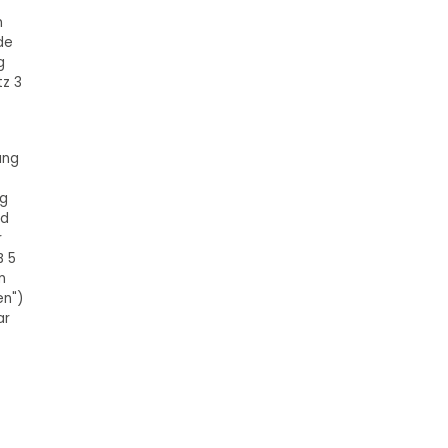
m
de
g
tz 3
ung
ig
nd
r
B 5
n
en")
ar