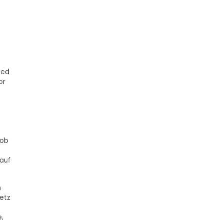
ied
or
hob
 auf
n
setz
e,