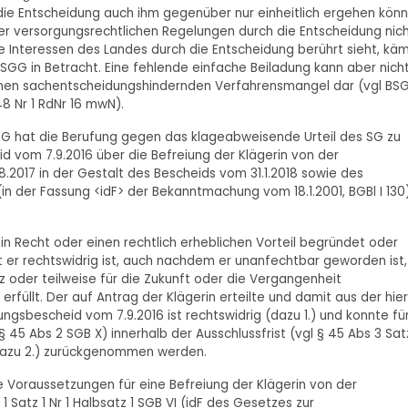
s die Entscheidung auch ihm gegenüber nur einheitlich ergehen könn
er versorgungsrechtlichen Regelungen durch die Entscheidung nic
te Interessen des Landes durch die Entscheidung berührt sieht, kä
1 SGG in Betracht. Eine fehlende einfache Beiladung kann aber nich
einen sachentscheidungshindernden Verfahrensmangel dar (vgl BS
48 Nr 1 RdNr 16 mwN).
 LSG hat die Berufung gegen das klageabweisende Urteil des SG zu
d vom 7.9.2016 über die Befreiung der Klägerin von der
8.2017 in der Gestalt des Bescheids vom 31.1.2018 sowie des
n der Fassung <idF> der Bekanntmachung vom 18.1.2001, BGBl I 130
in Recht oder einen rechtlich erheblichen Vorteil begründet oder
 er rechtswidrig ist, auch nachdem er unanfechtbar geworden ist,
z oder teilweise für die Zukunft oder die Vergangenheit
üllt. Der auf Antrag der Klägerin erteilte und damit aus der hier
gsbescheid vom 7.9.2016 ist rechtswidrig (dazu 1.) und konnte fü
45 Abs 2 SGB X) innerhalb der Ausschlussfrist (vgl § 45 Abs 3 Satz
dazu 2.) zurückgenommen werden.
lle Voraussetzungen für eine Befreiung der Klägerin von der
1 Satz 1 Nr 1 Halbsatz 1 SGB VI (idF des Gesetzes zur