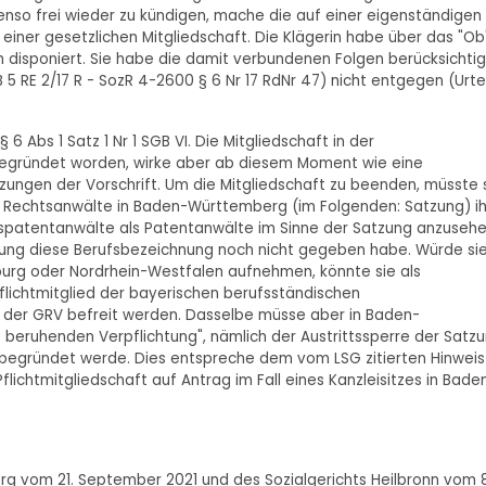
nso frei wieder zu kündigen, mache die auf einer eigenständigen
einer gesetzlichen Mitgliedschaft. Die Klägerin habe über das "Ob
ch disponiert. Sie habe die damit verbundenen Folgen berücksichti
5 RE 2/17 R - SozR 4-2600 § 6 Nr 17 RdNr 47) nicht entgegen (Urtei
 6 Abs 1 Satz 1 Nr 1 SGB VI. Die Mitgliedschaft in der
begründet worden, wirke aber ab diesem Moment wie eine
ungen der Vorschrift. Um die Mitgliedschaft zu beenden, müsste 
r Rechtsanwälte in Baden-Württemberg (im Folgenden: Satzung) i
kuspatentanwälte als Patentanwälte im Sinne der Satzung anzuseh
tzung diese Berufsbezeichnung noch nicht gegeben habe. Würde si
urg oder Nordrhein-Westfalen aufnehmen, könnte sie als
flichtmitglied der bayerischen berufsständischen
n der GRV befreit werden. Dasselbe müsse aber in Baden-
 beruhenden Verpflichtung", nämlich der Austrittssperre der Satzu
bs begründet werde. Dies entspreche dem vom LSG zitierten Hinweis
flichtmitgliedschaft auf Antrag im Fall eines Kanzleisitzes in Bade
rg vom 21. September 2021 und des Sozialgerichts Heilbronn vom 8