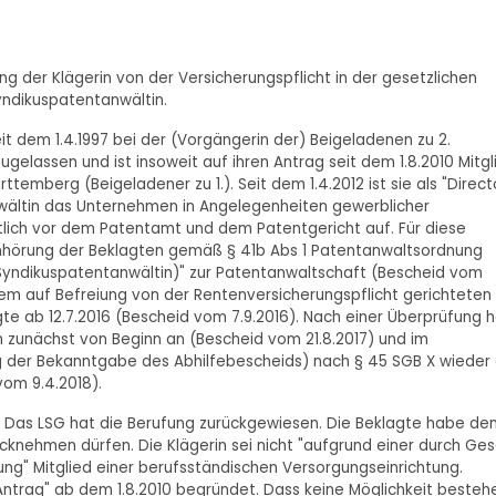
ng der Klägerin von der Versicherungspflicht in der gesetzlichen
yndikuspatentanwältin.
it dem 1.4.1997 bei der (Vorgängerin der) Beigeladenen zu 2.
ugelassen und ist insoweit auf ihren Antrag seit dem 1.8.2010 Mitgl
mberg (Beigeladener zu 1.). Seit dem 1.4.2012 ist sie als "Direct
nwältin das Unternehmen in Angelegenheiten gewerblicher
tlich vor dem Patentamt und dem Patentgericht auf. Für diese
Anhörung der Beklagten gemäß § 41b Abs 1 Patentanwaltsordnung
(Syndikuspatentanwältin)" zur Patentanwaltschaft (Bescheid vom
Dem auf Befreiung von der Rentenversicherungspflicht gerichteten
gte ab 12.7.2016 (Bescheid vom 7.9.2016). Nach einer Überprüfung 
 zunächst von Beginn an (Bescheid vom 21.8.2017) und im
ag der Bekanntgabe des Abhilfebescheids) nach § 45 SGB X wieder
vom 9.4.2018).
. Das LSG hat die Berufung zurückgewiesen. Die Beklagte habe de
cknehmen dürfen. Die Klägerin sei nicht "aufgrund einer durch Ge
g" Mitglied einer berufsständischen Versorgungseinrichtung.
 Antrag" ab dem 1.8.2010 begründet. Dass keine Möglichkeit besteh