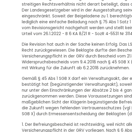
streitigen Rechtsverhältnis nicht derart beteiligt, das
Der Landesgesetzgeber wird in der Ausgestaltung sein
eingeschränkt. Soweit der Beigeladene zu 1. berechtig
lediglich eine einfache Beiladung nach § 75 Abs 1 Satz 
vom Revisionsgericht nachgeholt werden und stellt k
Urteil vom 26.1.2022 - B 6 KA 8/21 R - SozR 4-5531 Nr 311
Die Revision hat auch in der Sache keinen Erfolg. Das
Recht zurückgewiesen. Die Beklagte durfte den Beschei
Versicherungspflicht in der GRV durch Bescheid vom 21.
Widerspruchsbescheids vom 9.4.2018 nach § 45 SGB X (i
mit Wirkung für die Zukunft ab 6.2.2018 zurücknehmen.
Gemäß § 45 Abs 1 SGB X darf ein Verwaltungsakt, der e
bestätigt hat (begünstigender Verwaltungsakt), soweit
nur unter den Einschränkungen der Absätze 2 bis 4 gan
zurückgenommen werden. Diese Voraussetzungen sind erf
maßgeblichen Sicht der Klägerin begünstigende Befreiun
die Zukunft wegen fehlenden Vertrauensschutzes (vgl § 
SGB X) durch Ermessensentscheidung der Beklagten (
1. Der Befreiungsbescheid ist rechtswidrig, weil nicht a
Versicherungspflicht in der GRV vorliegen. Nach § 6 Abs 