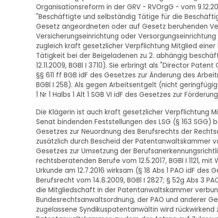
Organisationsreform in der GRV - RVOrgG - vom 9.12.20
"Beschäftigte und selbständig Tätige für die Beschäfti
Gesetz angeordneten oder auf Gesetz beruhenden Verpf
Versicherungseinrichtung oder Versorgungseinrichtung
zugleich kraft gesetzlicher Verpflichtung Mitglied eine
Tätigkeit bei der Beigeladenen zu 2. abhängig beschäft
12.11.2009, BGBl I 3710). Sie erbringt als "Director Pate
§§ 611 ff BGB idF des Gesetzes zur Änderung des Arbe
BGBl I 258). Als gegen Arbeitsentgelt (nicht geringfügig
1 Nr 1 Halbs 1 Alt 1 SGB VI idF des Gesetzes zur Förderu
Die Klägerin ist auch kraft gesetzlicher Verpflichtung 
Senat bindenden Feststellungen des LSG (§ 163 SGG) be
Gesetzes zur Neuordnung des Berufsrechts der Rechtsa
zusätzlich durch Bescheid der Patentanwaltskammer vo
Gesetzes zur Umsetzung der Berufsanerkennungsrichtlin
rechtsberatenden Berufe vom 12.5.2017, BGBl I 1121, mi
Urkunde am 12.7.2016 wirksam (§ 18 Abs 1 PAO idF des 
Berufsrecht vom 14.8.2009, BGBl I 2827; § 52g Abs 3 PAO
die Mitgliedschaft in der Patentanwaltskammer verbund
Bundesrechtsanwaltsordnung, der PAO und anderer Geset
zugelassene Syndikuspatentanwältin wird rückwirkend z