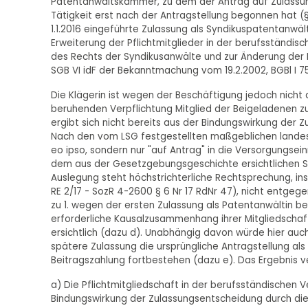
Patentanwaltskammer, zu dem der Antrag auf Zulassung 
Tätigkeit erst nach der Antragstellung begonnen hat (
1.1.2016 eingeführte Zulassung als Syndikuspatentanwält
Erweiterung der Pflichtmitglieder in der berufsständi
des Rechts der Syndikusanwälte und zur Änderung der Fin
SGB VI idF der Bekanntmachung vom 19.2.2002, BGBl I 7
Die Klägerin ist wegen der Beschäftigung jedoch nich
beruhenden Verpflichtung Mitglied der Beigeladenen zu 
ergibt sich nicht bereits aus der Bindungswirkung der
Nach den vom LSG festgestellten maßgeblichen landes
eo ipso, sondern nur "auf Antrag" in die Versorgungs
dem aus der Gesetzgebungsgeschichte ersichtlichen Sinn
Auslegung steht höchstrichterliche Rechtsprechung, in
RE 2/17 - SozR 4-2600 § 6 Nr 17 RdNr 47), nicht entgege
zu 1. wegen der ersten Zulassung als Patentanwältin bea
erforderliche Kausalzusammenhang ihrer Mitgliedschaft 
ersichtlich (dazu d). Unabhängig davon würde hier auch
spätere Zulassung die ursprüngliche Antragstellung als
Beitragszahlung fortbestehen (dazu e). Das Ergebnis v
a) Die Pflichtmitgliedschaft in der berufsständischen V
Bindungswirkung der Zulassungsentscheidung durch di