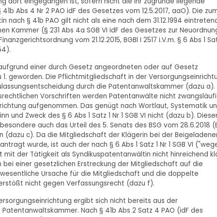
dort eingegangen ist, sofern nicht die ihr zugrunde liegende
§ 41b Abs 4 Nr 2 PAO idF des Gesetzes vom 12.5.2017, aaO). Die zu
in nach § 41b PAO gilt nicht als eine nach dem 31.12.1994 eintreten
schen Kammer (§ 231 Abs 4a SGB VI idF des Gesetzes zur Neuordnun
anzgerichtsordnung vom 21.12.2015, BGBl I 2517 i.V.m. § 6 Abs 1 Sa
54).
t aufgrund einer durch Gesetz angeordneten oder auf Gesetz
1. geworden. Die Pflichtmitgliedschaft in der Versorgungseinricht
 Zulassungsentscheidung durch die Patentanwaltskammer (dazu a).
rechtlichen Vorschriften werden Patentanwälte nicht zwangsläuf
einrichtung aufgenommen. Das genügt nach Wortlaut, Systematik u
 und Zweck des § 6 Abs 1 Satz 1 Nr 1 SGB VI nicht (dazu b). Diese
sbesondere auch das Urteil des 5. Senats des BSG vom 28.6.2018 (
n (dazu c). Da die Mitgliedschaft der Klägerin bei der Beigeladene
ntragt wurde, ist auch der nach § 6 Abs 1 Satz 1 Nr 1 SGB VI ("weg
mit der Tätigkeit als Syndikuspatentanwältin nicht hinreichend kl
 bei einer gesetzlichen Erstreckung der Mitgliedschaft auf die
 wesentliche Ursache für die Mitgliedschaft und die doppelte
erstößt nicht gegen Verfassungsrecht (dazu f).
ersorgungseinrichtung ergibt sich nicht bereits aus der
e Patentanwaltskammer. Nach § 41b Abs 2 Satz 4 PAO (idF des