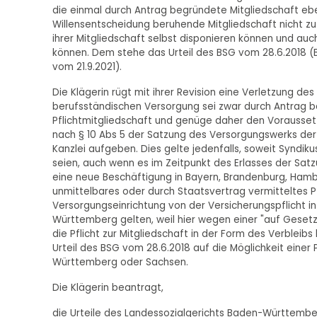
die einmal durch Antrag begründete Mitgliedschaft ebe
Willensentscheidung beruhende Mitgliedschaft nicht zu 
ihrer Mitgliedschaft selbst disponieren können und au
können. Dem stehe das Urteil des BSG vom 28.6.2018 (B 
vom 21.9.2021).
Die Klägerin rügt mit ihrer Revision eine Verletzung des §
berufsständischen Versorgung sei zwar durch Antrag 
Pflichtmitgliedschaft und genüge daher den Voraussetz
nach § 10 Abs 5 der Satzung des Versorgungswerks de
Kanzlei aufgeben. Dies gelte jedenfalls, soweit Syndi
seien, auch wenn es im Zeitpunkt des Erlasses der Sa
eine neue Beschäftigung in Bayern, Brandenburg, Hamb
unmittelbares oder durch Staatsvertrag vermitteltes P
Versorgungseinrichtung von der Versicherungspflicht i
Württemberg gelten, weil hier wegen einer "auf Gesetz
die Pflicht zur Mitgliedschaft in der Form des Verblei
Urteil des BSG vom 28.6.2018 auf die Möglichkeit einer P
Württemberg oder Sachsen.
Die Klägerin beantragt,
die Urteile des Landessozialgerichts Baden-Württembe