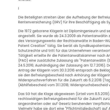
I
Die Beteiligten streiten über die Aufhebung der Befreiu
Rentenversicherung (GRV) für ihre Beschäftigung als S
Die 1972 geborene Klägerin ist Diplomingenieurin und se
angestellt. Sie wurde ab 24.3.2009 als Patentanwältin z
des Versorgungswerks der Rechtsanwälte in Baden-Württe
Patent Creation" tätig. Sie berät als Syndikuspatenta
Schutzrechte und tritt für das Unternehmen verantwor
Tätigkeit erteilte ihr die Patentanwaltskammer nach 
(PAO) eine zusätzliche Zulassung als "Patentanwältin 
24.5.2016; Aushändigung der Zulassung am 12.7.2016). 
Antrag der Klägerin vom 30.3.2016 entsprach die Bekla
sie den Befreiungsbescheid nach Anhörung der Klägerin
Widerspruchsverfahren für die Zukunft ab 6.2.2018 (T
(Abhilfebescheid vom 31.1.2018; Widerspruchsbescheid 
Das SG hat die Klage abgewiesen (Urteil vom 8.5.2019)
rechtswidrigen Befreiungsbescheid für die Zukunft zurü
angeordneten oder auf Gesetz beruhenden Verpflichtun
Vielmehr habe sie dort eine "Pflichtmitgliedschaft auf