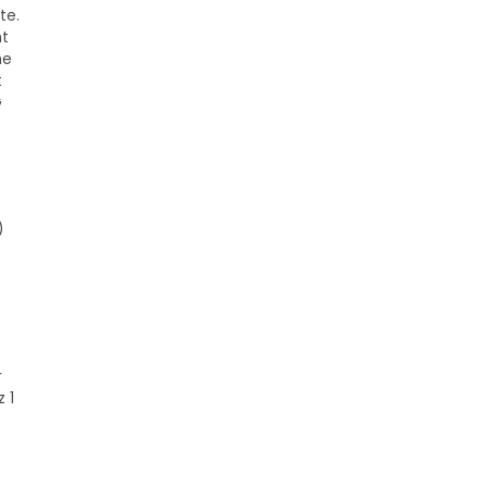
te.
ht
me
t
G
)
r
 1