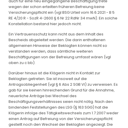
auch für eine neu eingegangene Beschäftigung trete
wegen der schon erteilten früheren Befreiung keine
Versicherungspflicht ein (vgl BSG Urteil vom 16.6.2021 - B 5
RE 4/20 R - SozR 4-2600 § 6 Nr 22 RdNr 34 mwN). Ein solche
Konstellation bestand hier jedoch nicht.
Ein Vertrauensschutz kann nicht aus dem Inhalt des
Bescheids abgeleitet werden. Die darin enthaltenen
allgemeinen Hinweise der Beklagten können nicht so
verstanden werden, dass sämtliche weiteren
Beschäftigungen von der Befreiung umfasst wären (vgl
oben zu c bb).
Darüber hinaus ist die Klägerin nicht in Kontakt zur
Beklagten getreten. Sie ist insoweit auf die
Antragsobliegenheit (vgl § 6 Abs 2 SGB VI) zu verweisen. Es
gab für sie keinen hinreichenden Grund für die Annahme,
neuerliche Anträge bei Wechsel des
Beschäftigungsverhältnisses seien nicht nötig. Nach den
bindenden Feststellungen des LSG (§ 163 SGG) hat die
Klägerin infolge des Tätigkeitswechsels zum 1.7.2007 weder
einen Antrag auf Befreiung von der Versicherungspflicht
gestellt noch den Wechsel der Beklagten angezeigt. Die