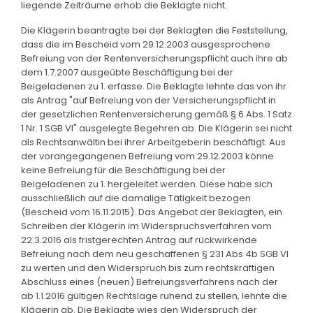
liegende Zeiträume erhob die Beklagte nicht.
Die Klägerin beantragte bei der Beklagten die Feststellung,
dass die im Bescheid vom 29.12.2003 ausgesprochene
Befreiung von der Rentenversicherungspflicht auch ihre ab
dem 1.7.2007 ausgeübte Beschäftigung bei der
Beigeladenen zu 1. erfasse. Die Beklagte lehnte das von ihr
als Antrag "auf Befreiung von der Versicherungspflicht in
der gesetzlichen Rentenversicherung gemäß § 6 Abs. 1 Satz
1 Nr. 1 SGB VI" ausgelegte Begehren ab. Die Klägerin sei nicht
als Rechtsanwältin bei ihrer Arbeitgeberin beschäftigt. Aus
der vorangegangenen Befreiung vom 29.12.2003 könne
keine Befreiung für die Beschäftigung bei der
Beigeladenen zu 1. hergeleitet werden. Diese habe sich
ausschließlich auf die damalige Tätigkeit bezogen
(Bescheid vom 16.11.2015). Das Angebot der Beklagten, ein
Schreiben der Klägerin im Widerspruchsverfahren vom
22.3.2016 als fristgerechten Antrag auf rückwirkende
Befreiung nach dem neu geschaffenen § 231 Abs 4b SGB VI
zu werten und den Widerspruch bis zum rechtskräftigen
Abschluss eines (neuen) Befreiungsverfahrens nach der
ab 1.1.2016 gültigen Rechtslage ruhend zu stellen, lehnte die
Klägerin ab. Die Beklagte wies den Widerspruch der