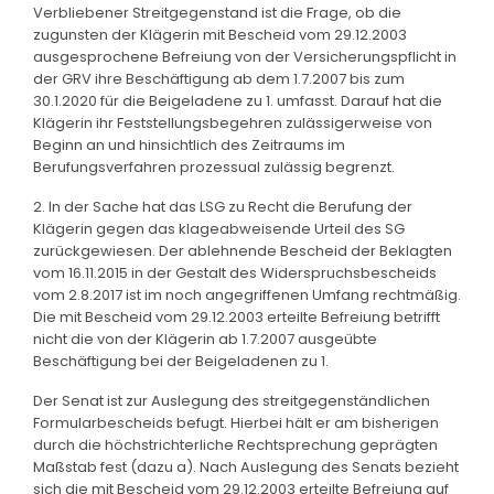
Verbliebener Streitgegenstand ist die Frage, ob die
zugunsten der Klägerin mit Bescheid vom 29.12.2003
ausgesprochene Befreiung von der Versicherungspflicht in
der GRV ihre Beschäftigung ab dem 1.7.2007 bis zum
30.1.2020 für die Beigeladene zu 1. umfasst. Darauf hat die
Klägerin ihr Feststellungsbegehren zulässigerweise von
Beginn an und hinsichtlich des Zeitraums im
Berufungsverfahren prozessual zulässig begrenzt.
2. In der Sache hat das LSG zu Recht die Berufung der
Klägerin gegen das klageabweisende Urteil des SG
zurückgewiesen. Der ablehnende Bescheid der Beklagten
vom 16.11.2015 in der Gestalt des Widerspruchsbescheids
vom 2.8.2017 ist im noch angegriffenen Umfang rechtmäßig.
Die mit Bescheid vom 29.12.2003 erteilte Befreiung betrifft
nicht die von der Klägerin ab 1.7.2007 ausgeübte
Beschäftigung bei der Beigeladenen zu 1.
Der Senat ist zur Auslegung des streitgegenständlichen
Formularbescheids befugt. Hierbei hält er am bisherigen
durch die höchstrichterliche Rechtsprechung geprägten
Maßstab fest (dazu a). Nach Auslegung des Senats bezieht
sich die mit Bescheid vom 29.12.2003 erteilte Befreiung auf