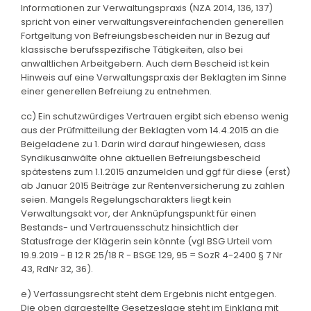
Informationen zur Verwaltungspraxis (NZA 2014, 136, 137)
spricht von einer verwaltungsvereinfachenden generellen
Fortgeltung von Befreiungsbescheiden nur in Bezug auf
klassische berufsspezifische Tätigkeiten, also bei
anwaltlichen Arbeitgebern. Auch dem Bescheid ist kein
Hinweis auf eine Verwaltungspraxis der Beklagten im Sinne
einer generellen Befreiung zu entnehmen.
cc) Ein schutzwürdiges Vertrauen ergibt sich ebenso wenig
aus der Prüfmitteilung der Beklagten vom 14.4.2015 an die
Beigeladene zu 1. Darin wird darauf hingewiesen, dass
Syndikusanwälte ohne aktuellen Befreiungsbescheid
spätestens zum 1.1.2015 anzumelden und ggf für diese (erst)
ab Januar 2015 Beiträge zur Rentenversicherung zu zahlen
seien. Mangels Regelungscharakters liegt kein
Verwaltungsakt vor, der Anknüpfungspunkt für einen
Bestands- und Vertrauensschutz hinsichtlich der
Statusfrage der Klägerin sein könnte (vgl BSG Urteil vom
19.9.2019 - B 12 R 25/18 R - BSGE 129, 95 = SozR 4-2400 § 7 Nr
43, RdNr 32, 36).
e) Verfassungsrecht steht dem Ergebnis nicht entgegen.
Die oben dargestellte Gesetzeslage steht im Einklang mit