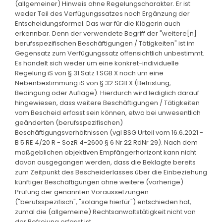
(allgemeiner) Hinweis ohne Regelungscharakter. Er ist
weder Teil des Verfügungssatzes noch Ergänzung der
Entscheidungsformel. Das war für die Klägerin auch
erkennbar. Denn der verwendete Begriff der "weitere[n]
berufsspezifischen Beschäftigungen / Tätigkeiten" ist im
Gegensatz zum Verfügungssatz offensichtlich unbestimmt.
Es handelt sich weder um eine konkret-individuelle
Regelung iS von § 31 Satz 1 SGB X noch um eine
Nebenbestimmung iS von § 32 SGB X (Befristung,
Bedingung oder Auflage). Hierdurch wird lediglich darauf
hingewiesen, dass weitere Beschäftigungen / Tätigkeiten
vom Bescheid erfasst sein können, etwa bei unwesentlich
geänderten (berufsspezifischen)
Beschäftigungsverhältnissen (vgl BSG Urteil vom 16.6.2021 -
B 5 RE 4/20 R - SozR 4-2600 § 6 Nr 22 RdNr 29). Nach dem
maßgeblichen objektiven Empfängerhorizont kann nicht
davon ausgegangen werden, dass die Beklagte bereits
zum Zeitpunkt des Bescheiderlasses über die Einbeziehung
künftiger Beschäftigungen ohne weitere (vorherige)
Prüfung der genannten Voraussetzungen
("berufsspezifisch", "solange hierfür") entschieden hat,
zumal die (allgemeine) Rechtsanwaltstätigkeit nicht von
der Befreiung erfasst ist.