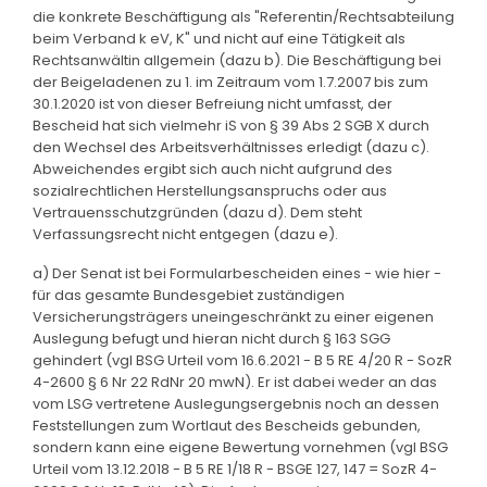
die konkrete Beschäftigung als "Referentin/Rechtsabteilung
beim Verband k eV, K" und nicht auf eine Tätigkeit als
Rechtsanwältin allgemein (dazu b). Die Beschäftigung bei
der Beigeladenen zu 1. im Zeitraum vom 1.7.2007 bis zum
30.1.2020 ist von dieser Befreiung nicht umfasst, der
Bescheid hat sich vielmehr iS von § 39 Abs 2 SGB X durch
den Wechsel des Arbeitsverhältnisses erledigt (dazu c).
Abweichendes ergibt sich auch nicht aufgrund des
sozialrechtlichen Herstellungsanspruchs oder aus
Vertrauensschutzgründen (dazu d). Dem steht
Verfassungsrecht nicht entgegen (dazu e).
a) Der Senat ist bei Formularbescheiden eines - wie hier -
für das gesamte Bundesgebiet zuständigen
Versicherungsträgers uneingeschränkt zu einer eigenen
Auslegung befugt und hieran nicht durch § 163 SGG
gehindert (vgl BSG Urteil vom 16.6.2021 - B 5 RE 4/20 R - SozR
4-2600 § 6 Nr 22 RdNr 20 mwN). Er ist dabei weder an das
vom LSG vertretene Auslegungsergebnis noch an dessen
Feststellungen zum Wortlaut des Bescheids gebunden,
sondern kann eine eigene Bewertung vornehmen (vgl BSG
Urteil vom 13.12.2018 - B 5 RE 1/18 R - BSGE 127, 147 = SozR 4-