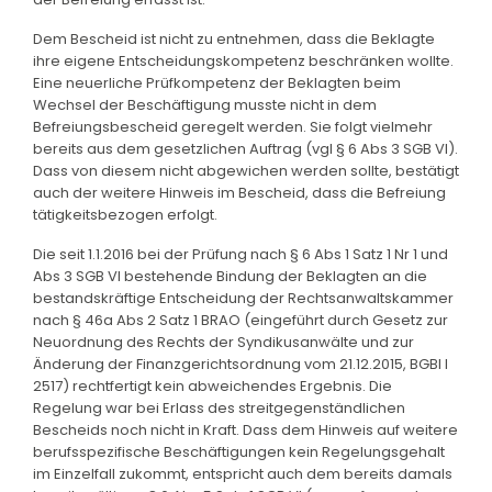
Dem Bescheid ist nicht zu entnehmen, dass die Beklagte
ihre eigene Entscheidungskompetenz beschränken wollte.
Eine neuerliche Prüfkompetenz der Beklagten beim
Wechsel der Beschäftigung musste nicht in dem
Befreiungsbescheid geregelt werden. Sie folgt vielmehr
bereits aus dem gesetzlichen Auftrag (vgl § 6 Abs 3 SGB VI).
Dass von diesem nicht abgewichen werden sollte, bestätigt
auch der weitere Hinweis im Bescheid, dass die Befreiung
tätigkeitsbezogen erfolgt.
Die seit 1.1.2016 bei der Prüfung nach § 6 Abs 1 Satz 1 Nr 1 und
Abs 3 SGB VI bestehende Bindung der Beklagten an die
bestandskräftige Entscheidung der Rechtsanwaltskammer
nach § 46a Abs 2 Satz 1 BRAO (eingeführt durch Gesetz zur
Neuordnung des Rechts der Syndikusanwälte und zur
Änderung der Finanzgerichtsordnung vom 21.12.2015, BGBl I
2517) rechtfertigt kein abweichendes Ergebnis. Die
Regelung war bei Erlass des streitgegenständlichen
Bescheids noch nicht in Kraft. Dass dem Hinweis auf weitere
berufsspezifische Beschäftigungen kein Regelungsgehalt
im Einzelfall zukommt, entspricht auch dem bereits damals