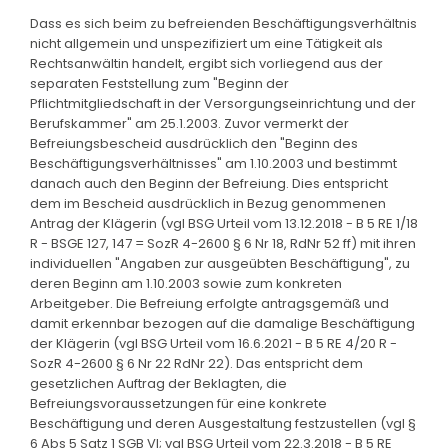
Dass es sich beim zu befreienden Beschäftigungsverhältnis
nicht allgemein und unspezifiziert um eine Tätigkeit als
Rechtsanwältin handelt, ergibt sich vorliegend aus der
separaten Feststellung zum "Beginn der
Pflichtmitgliedschaft in der Versorgungseinrichtung und der
Berufskammer" am 25.1.2003. Zuvor vermerkt der
Befreiungsbescheid ausdrücklich den "Beginn des
Beschäftigungsverhältnisses" am 1.10.2003 und bestimmt
danach auch den Beginn der Befreiung. Dies entspricht
dem im Bescheid ausdrücklich in Bezug genommenen
Antrag der Klägerin (vgl BSG Urteil vom 13.12.2018 - B 5 RE 1/18
R - BSGE 127, 147 = SozR 4-2600 § 6 Nr 18, RdNr 52 ff) mit ihren
individuellen "Angaben zur ausgeübten Beschäftigung", zu
deren Beginn am 1.10.2003 sowie zum konkreten
Arbeitgeber. Die Befreiung erfolgte antragsgemäß und
damit erkennbar bezogen auf die damalige Beschäftigung
der Klägerin (vgl BSG Urteil vom 16.6.2021 - B 5 RE 4/20 R -
SozR 4-2600 § 6 Nr 22 RdNr 22). Das entspricht dem
gesetzlichen Auftrag der Beklagten, die
Befreiungsvoraussetzungen für eine konkrete
Beschäftigung und deren Ausgestaltung festzustellen (vgl §
6 Abs 5 Satz 1 SGB VI; vgl BSG Urteil vom 22.3.2018 - B 5 RE