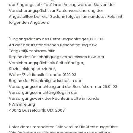
der Eingangssatz: "auf Ihren Antrag werden Sie von der
Versicherungspflicht zur Rentenversicherung der
Angestellten befreit." Sodann folgt ein umrandetes Feld mit
folgenden Angaben:
"Eingangsdatum des Befreiungsantrages|13.10.03
Art der berufsständischen Beschäftigung bzw.
Tätigkeit|Rechtsanwältin
Beginn des Beschäftigungsverhältnisses bzw. der
Versicherungspflicht als Selbständiger,
Sozialleistungsbezieher,
Wehr-/Zivildienstleistender|01.10.03
Beginn der Pflichtmitgliedschaft in der
Versorgungseinrichtung und der Berufskammer|25.01.03
Versorgungseinrichtung|Beginn der
Versorgungswerk der Rechtsanwälte im Lande
NW|Befreiung
40042 Düsseldorf|1. Okt. 2003"
Unter dem umrandeten Feld wird im Fließtext ausgeführt:
"Die Befreiung gilt für die obengenannte und weitere