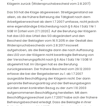
Klägerin zurück (Widerspruchsbescheid vom 2.8.2017).
Das SG hat die Klage abgewiesen. Streitgegenstand sei
allein, ob die frühere Befreiung die Tätigkeit nach dem
Arbeitgeberwechsel ab dem 1.7.2007 umfasse, nicht jedoch
eine eigenständige Entscheidung nach § 6 Abs 1 Satz 1 Nr 1
SGB VI (Urteil vom 27.1.2020). Auf die Berufung der Klägerin
hat das LSG das Urteil des SG abgeändert und den
Bescheid der Beklagten vom 16.11.2015 in der Gestalt des
Widerspruchsbescheids vom 2.8.2017 insoweit
aufgehoben, als die Beklagte darin die nach Auffassung
des LSG von der Klägerin nicht beantragte Befreiung von
der Versicherungspflicht nach § 6 Abs 1 Satz 1 Nr 1 SGB VI
abgelehnt hat. Im Übrigen hat es die Berufung
zurückgewiesen. Der frühere Bescheid vom 29.12.2003
erfasse die bei der Beigeladenen zu 1. ab 1.7.2007
ausgeübte Beschäftigung der Klägerin nicht. Der darin
genannte Befreiungsantrag und der Befreiungsbeginn
würden einen konkreten Bezug zu der zum 1.10.2003
aufgenommenen Beschäftigung herstellen. Mit dem
Beschäftigungswechsel zum 1.7.2007 habe sich der frühere
Befreiungsbescheid erledigt. Dass die Beklagte in ihrer