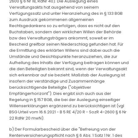
2600 § 6 Nr 18, RdNr 40). Die Auslegung eines
Verwaltungsakts hat ausgehend von seinem
Verfügungssatz und unter Heranziehung des in § 133 BGB
zum Ausdruck gekommenen allgemeinen
Rechtsgedankens so zu erfolgen, dass es nicht auf den
Buchstaben, sondern den wirklichen Willen der Behörde
bzw des Verwaltungsträgers ankommt, soweit er im
Bescheid greifbar seinen Niederschlag gefunden hat. Für
die Ermittlung des erklärten Willens sind dabei auch die
Umstände und Gesichtspunkte heranzuziehen, die zur
Aufhellung des Inhalts der Verfügung beitragen können und
die den Beteiligten bekannt sind, wenn der Verwaltungsakt
sich erkennbar auf sie bezieht. Maßstab der Auslegung ist
insofern der verständige und Zusammenhänge
berücksichtigende Beteiligte ("objektiver
Empfängerhorizont"). Dies ergibt sich auch aus der
Regelung in § 157 BGB, die bei der Auslegung einseitiger
Willenserklärungen ergänzend zu berücksichtigen ist (vgl
BSG Urteil vom 16.6.2021 - B 5 RE 4/20 R - SozR 4-2600 § 6 Nr
22 RdNr 20 mwN).
b) Der Formularbescheid über die "Befreiung von der
Rentenversicherungspflicht nach § 6 Abs. 1 Satz 1 Nr. 1 des