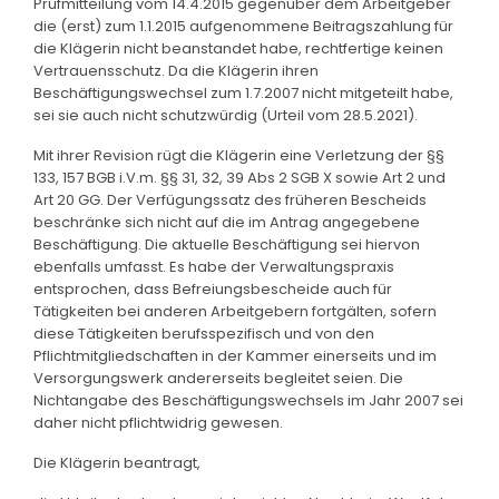
Prüfmitteilung vom 14.4.2015 gegenüber dem Arbeitgeber
die (erst) zum 1.1.2015 aufgenommene Beitragszahlung für
die Klägerin nicht beanstandet habe, rechtfertige keinen
Vertrauensschutz. Da die Klägerin ihren
Beschäftigungswechsel zum 1.7.2007 nicht mitgeteilt habe,
sei sie auch nicht schutzwürdig (Urteil vom 28.5.2021).
Mit ihrer Revision rügt die Klägerin eine Verletzung der §§
133, 157 BGB i.V.m. §§ 31, 32, 39 Abs 2 SGB X sowie Art 2 und
Art 20 GG. Der Verfügungssatz des früheren Bescheids
beschränke sich nicht auf die im Antrag angegebene
Beschäftigung. Die aktuelle Beschäftigung sei hiervon
ebenfalls umfasst. Es habe der Verwaltungspraxis
entsprochen, dass Befreiungsbescheide auch für
Tätigkeiten bei anderen Arbeitgebern fortgälten, sofern
diese Tätigkeiten berufsspezifisch und von den
Pflichtmitgliedschaften in der Kammer einerseits und im
Versorgungswerk andererseits begleitet seien. Die
Nichtangabe des Beschäftigungswechsels im Jahr 2007 sei
daher nicht pflichtwidrig gewesen.
Die Klägerin beantragt,