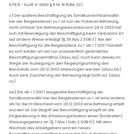
5/16 R - SozR 4-2600 § 6 Nr 16 RdNr 32).
c) Die spätere Beschäftigung als Syndikusrechtsanwältin
bei der Beigeladenen zu 1. ist von der früheren Befreiung
nicht umfasst. Der Befreiungsbescheid vom 29.12.2003 hat
sich mit Beendigung der Beschäftigung beim Verband k eV
auf andere Weise erledigt (§ 39 Abs 2 SGB X). Bei der
Beschäftigung für die Beigeladene zu 1. ab 1.7.2007 handelt
es sich weder um ein nur unwesentlich geändertes
Beschäftigungsverhältnis (dazu aa), noch kann dieses im
Wege der Auslegung in den Regelungsumfang des
Bescheids vom 29.12.2003 einbezogen werden (dazu bb).
Auch eine Zusicherung der Befreiung liegt nicht vor (dazu
cc).
aa) Die ab 1.7.2007 ausgeübte Beschäftigung als
Syndikusanwältin bei der Beigeladenen zu 1. ist eine andere
als für die im Bescheid vom 29.12.2003 eine Befreiung erteilt
worden ist. Der Begriff der Beschäftigung knüpft an die
Eingliederung in die Arbeitsorganisation eines (konkreten)
Weisungsgebers an (§ 7 Abs 1 Satz 2 SGB IV). Mit dem
Wechsel des Arbeitgebers wird ein neues
Beschäftigungsverhältnis begründet. Die Aufnahme der