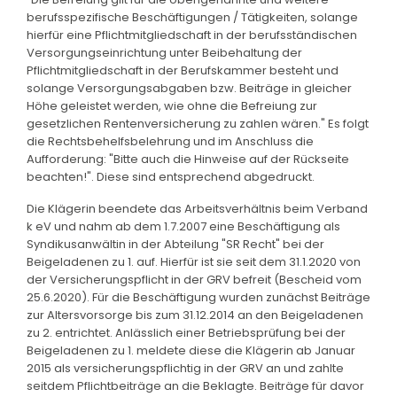
berufsspezifische Beschäftigungen / Tätigkeiten, solange
hierfür eine Pflichtmitgliedschaft in der berufsständischen
Versorgungseinrichtung unter Beibehaltung der
Pflichtmitgliedschaft in der Berufskammer besteht und
solange Versorgungsabgaben bzw. Beiträge in gleicher
Höhe geleistet werden, wie ohne die Befreiung zur
gesetzlichen Rentenversicherung zu zahlen wären." Es folgt
die Rechtsbehelfsbelehrung und im Anschluss die
Aufforderung: "Bitte auch die Hinweise auf der Rückseite
beachten!". Diese sind entsprechend abgedruckt.
Die Klägerin beendete das Arbeitsverhältnis beim Verband
k eV und nahm ab dem 1.7.2007 eine Beschäftigung als
Syndikusanwältin in der Abteilung "SR Recht" bei der
Beigeladenen zu 1. auf. Hierfür ist sie seit dem 31.1.2020 von
der Versicherungspflicht in der GRV befreit (Bescheid vom
25.6.2020). Für die Beschäftigung wurden zunächst Beiträge
zur Altersvorsorge bis zum 31.12.2014 an den Beigeladenen
zu 2. entrichtet. Anlässlich einer Betriebsprüfung bei der
Beigeladenen zu 1. meldete diese die Klägerin ab Januar
2015 als versicherungspflichtig in der GRV an und zahlte
seitdem Pflichtbeiträge an die Beklagte. Beiträge für davor