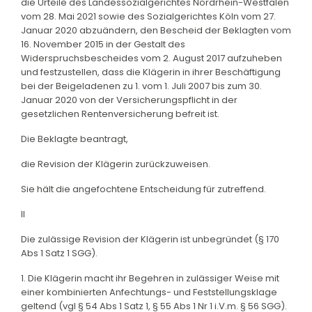
die Urteile des Landessozialgerichtes Nordrhein-Westfalen
vom 28. Mai 2021 sowie des Sozialgerichtes Köln vom 27.
Januar 2020 abzuändern, den Bescheid der Beklagten vom
16. November 2015 in der Gestalt des
Widerspruchsbescheides vom 2. August 2017 aufzuheben
und festzustellen, dass die Klägerin in ihrer Beschäftigung
bei der Beigeladenen zu 1. vom 1. Juli 2007 bis zum 30.
Januar 2020 von der Versicherungspflicht in der
gesetzlichen Rentenversicherung befreit ist.
Die Beklagte beantragt,
die Revision der Klägerin zurückzuweisen.
Sie hält die angefochtene Entscheidung für zutreffend.
II
Die zulässige Revision der Klägerin ist unbegründet (§ 170
Abs 1 Satz 1 SGG).
1. Die Klägerin macht ihr Begehren in zulässiger Weise mit
einer kombinierten Anfechtungs- und Feststellungsklage
geltend (vgl § 54 Abs 1 Satz 1, § 55 Abs 1 Nr 1 i.V.m. § 56 SGG).