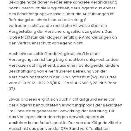
Beklagte hatte daher weder eine konkrete Veranlassung
noch überhaupt die Möglichkeit, der Klägerin aus Anlass
des Beschäftigungswechsels über die Ausführungen im
Befreiungsbescheid hinaus konkrete ggf
vertrauensschützende rechtliche Hinweise über die
Ausgestaltung der Versicherungspflicht zu geben. Das
bloße Nichtstun der Klägerin erfüllt die Anforderungen an
den Vertrauensschutz vorliegend nicht.
Auch eine anschließende Mitgliedschaft in einer
Versorgungseinrichtung begründet kein entsprechendes
Vertrauen dahingehend, dass eine nachfolgende, andere
Beschäftigung von einer früheren Befreiung von der
Versicherungspflicht in der GRV umfasst ist (vgl BSG Urteil
vom 31.10.2012 - B 12 R 5/10 R - SozR 4-2600 § 231 Nr 5 RdNr
37).
Etwas anderes ergibt sich auch nicht aufgrund einer von
der Klägerin behaupteten Verwaltungspraxis der Beklagten
im Sinne einer generellen Fortwirkung der Befreiung. Für
das Vorliegen einer derartigen Verwaltungspraxis
bestehen keine Anhaltspunkte. Der von der Klägerin zitierte
Ausschnitt aus den von der DRV Bund veröffentlichten