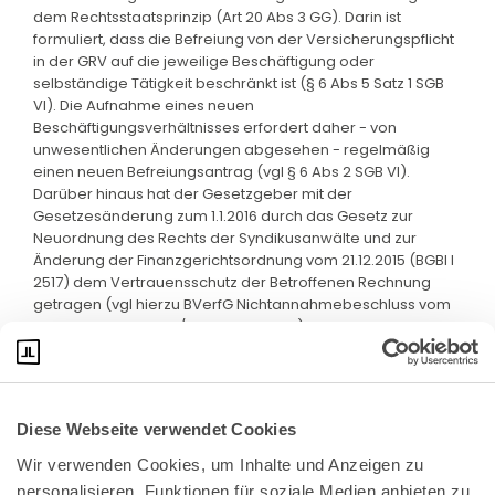
dem Rechtsstaatsprinzip (Art 20 Abs 3 GG). Darin ist
formuliert, dass die Befreiung von der Versicherungspflicht
in der GRV auf die jeweilige Beschäftigung oder
selbständige Tätigkeit beschränkt ist (§ 6 Abs 5 Satz 1 SGB
VI). Die Aufnahme eines neuen
Beschäftigungsverhältnisses erfordert daher - von
unwesentlichen Änderungen abgesehen - regelmäßig
einen neuen Befreiungsantrag (vgl § 6 Abs 2 SGB VI).
Darüber hinaus hat der Gesetzgeber mit der
Gesetzesänderung zum 1.1.2016 durch das Gesetz zur
Neuordnung des Rechts der Syndikusanwälte und zur
Änderung der Finanzgerichtsordnung vom 21.12.2015 (BGBl I
2517) dem Vertrauensschutz der Betroffenen Rechnung
getragen (vgl hierzu BVerfG Nichtannahmebeschluss vom
19.7.2016 - 1 BvR 2584/14 - juris RdNr 12).
Diese Webseite verwendet Cookies
Wir verwenden Cookies, um Inhalte und Anzeigen zu 
personalisieren, Funktionen für soziale Medien anbieten zu 