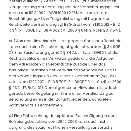
bereits gültigen § 6 Abs 5 Satz 1 SGB VI (zur umfassenden
Neugestaltung der Befreiung von der Versicherungspflicht
durch das RRG 1992 <BGBl 1989 I 2261> mit konkretem
Beschäftigungs- bzw Tätigkeitsbezug mit begrenzter
Reichweite der Befreiung vgl BSG Urteil vom 31.10.2012 - B 12
R 3/11 R - BSGE 112, 108 = SozR 4-2600 § 6 Nr 9, RdNr 23 mwN).
cc) Aus den Hinweisen im streitgegenständlichen Bescheid
kann auch keine Zusicherung abgeleitet werden (§ 34 SGB
X). Eine Zusicherung gemäß § 34 Abs 1 Satz 1 SGB X hat die
Rechtsqualität eines Verwaltungsakts und die Aufgabe,
dem Adressaten als verbindliche Zusage über das
zukünftige Verhalten der Verwaltungsbehörde bei Erlass
des Verwaltungsakts Gewissheit zu verschaffen (vgl BSG
Urteil vom 12.12.2011 - B 13 R 79/11 R - BSGE 110, 1 = SozR 4-2600
§ 43 Nr 17, RdNr 31). Den allgemeinen Hinweisen ist jedoch
gerade keine Regelung im Sinne einer Verpflichtung zur
Behandlung eines in der Zukunft liegenden, konkreten
Sachverhalts zu entnehmen.
d) Eine Einbeziehung der späteren Beschäftigung in den
Befreiungsbescheid vom 29.12.2003 kann auch nicht
aufgrund des sozialrechtlichen Herstellungsanspruchs