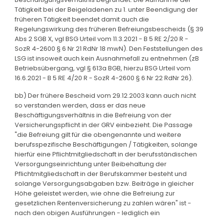
Tätigkeit bei der Beigeladenen zu 1. unter Beendigung der
früheren Tätigkeit beendet damit auch die
Regelungswirkung des früheren Befreiungsbescheids (§ 39
Abs 2 SGB X, vgl BSG Urteil vom 11.3.2021 - B 5 RE 2/20 R -
SozR 4-2600 § 6 Nr 21 RdNr 18 mwN). Den Feststellungen des
LSG ist insoweit auch kein Ausnahmefall zu entnehmen (zB
Betriebsübergang, vgl § 613a BGB, hierzu BSG Urteil vom
16.6.2021 - B 5 RE 4/20 R - SozR 4-2600 § 6 Nr 22 RdNr 26).
bb) Der frühere Bescheid vom 29.12.2003 kann auch nicht
so verstanden werden, dass er das neue
Beschäftigungsverhältnis in die Befreiung von der
Versicherungspflicht in der GRV einbezieht. Die Passage
"die Befreiung gilt für die obengenannte und weitere
berufsspezifische Beschäftigungen / Tätigkeiten, solange
hierfür eine Pflichtmitgliedschaft in der berufsständischen
Versorgungseinrichtung unter Beibehaltung der
Pflichtmitgliedschaft in der Berufskammer besteht und
solange Versorgungsabgaben bzw. Beiträge in gleicher
Höhe geleistet werden, wie ohne die Befreiung zur
gesetzlichen Rentenversicherung zu zahlen wären" ist -
nach den obigen Ausführungen - lediglich ein