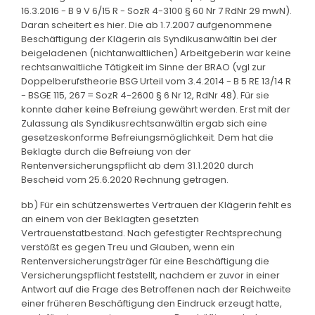
16.3.2016 - B 9 V 6/15 R - SozR 4-3100 § 60 Nr 7 RdNr 29 mwN).
Daran scheitert es hier. Die ab 1.7.2007 aufgenommene
Beschäftigung der Klägerin als Syndikusanwältin bei der
beigeladenen (nichtanwaltlichen) Arbeitgeberin war keine
rechtsanwaltliche Tätigkeit im Sinne der BRAO (vgl zur
Doppelberufstheorie BSG Urteil vom 3.4.2014 - B 5 RE 13/14 R
- BSGE 115, 267 = SozR 4-2600 § 6 Nr 12, RdNr 48). Für sie
konnte daher keine Befreiung gewährt werden. Erst mit der
Zulassung als Syndikusrechtsanwältin ergab sich eine
gesetzeskonforme Befreiungsmöglichkeit. Dem hat die
Beklagte durch die Befreiung von der
Rentenversicherungspflicht ab dem 31.1.2020 durch
Bescheid vom 25.6.2020 Rechnung getragen.
bb) Für ein schützenswertes Vertrauen der Klägerin fehlt es
an einem von der Beklagten gesetzten
Vertrauenstatbestand. Nach gefestigter Rechtsprechung
verstößt es gegen Treu und Glauben, wenn ein
Rentenversicherungsträger für eine Beschäftigung die
Versicherungspflicht feststellt, nachdem er zuvor in einer
Antwort auf die Frage des Betroffenen nach der Reichweite
einer früheren Beschäftigung den Eindruck erzeugt hatte,