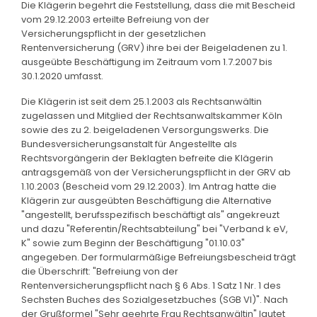
Die Klägerin begehrt die Feststellung, dass die mit Bescheid
vom 29.12.2003 erteilte Befreiung von der
Versicherungspflicht in der gesetzlichen
Rentenversicherung (GRV) ihre bei der Beigeladenen zu 1.
ausgeübte Beschäftigung im Zeitraum vom 1.7.2007 bis
30.1.2020 umfasst.
Die Klägerin ist seit dem 25.1.2003 als Rechtsanwältin
zugelassen und Mitglied der Rechtsanwaltskammer Köln
sowie des zu 2. beigeladenen Versorgungswerks. Die
Bundesversicherungsanstalt für Angestellte als
Rechtsvorgängerin der Beklagten befreite die Klägerin
antragsgemäß von der Versicherungspflicht in der GRV ab
1.10.2003 (Bescheid vom 29.12.2003). Im Antrag hatte die
Klägerin zur ausgeübten Beschäftigung die Alternative
"angestellt, berufsspezifisch beschäftigt als" angekreuzt
und dazu "Referentin/Rechtsabteilung" bei "Verband k eV,
K" sowie zum Beginn der Beschäftigung "01.10.03"
angegeben. Der formularmäßige Befreiungsbescheid trägt
die Überschrift: "Befreiung von der
Rentenversicherungspflicht nach § 6 Abs. 1 Satz 1 Nr. 1 des
Sechsten Buches des Sozialgesetzbuches (SGB VI)". Nach
der Grußformel "Sehr geehrte Frau Rechtsanwältin" lautet