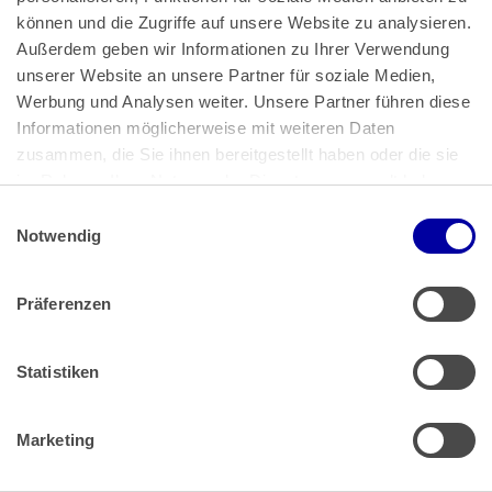
können und die Zugriffe auf unsere Website zu analysieren. 
Außerdem geben wir Informationen zu Ihrer Verwendung 
unserer Website an unsere Partner für soziale Medien, 
Bundeskanzlerplatz 2
Werbung und Analysen weiter. Unsere Partner führen diese 
53113 Bonn
Informationen möglicherweise mit weiteren Daten 
zusammen, die Sie ihnen bereitgestellt haben oder die sie 
Pressemitteilungen
AGB
|
im Rahmen Ihrer Nutzung der Dienste gesammelt haben.
Impressum
Datenschutz
|
Einwilligungsauswahl
Impressum
 | 
Datenschutz
Notwendig
Präferenzen
Zahlung & Versand
Rücksendungen/Widerrufsbelehrung
Muster Widerrufsformular (PDF)
Statistiken
Remissionsbedingungen für den Handel
Kündigungsformular
Marketing
Barrierefreiheit