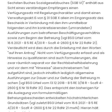
Sechsten Buches Sozialgesetzbuches (SGB VI)" enthält aus
Sicht eines verständigen Empfängers einen
Verfügungssatz mit Regelungscharakter und damit einen
Verwaltungsakt iS von § 31 SGB X allein im Eingangssatz des
Bescheids in Verbindung mit den ihm unmittelbar
folgenden und ihn konkretisierenden (umrandeten)
Ausführungen zum betroffenen Beschäftigungsverhältnis
sowie zum Beginn der Befreiung (vgl BSG Urteil vom
16.6.2021 - B 5 RE 4/20 R - SozR 4-2600 § 6 Nr 22 RdNr 21).
Verdeutlicht wird dies durch die Einleitung mit den Worten
"auf Ihren Antrag". Nicht vom Verfügungssatz erfasst und als
Hinweise zu qualifizieren sind auch Formulierungen, die
zwar räumlich separat vor der Rechtsbehelfsbelehrung
und vor dem mit "Hinweise" überschriebenem Teil
aufgeführt sind, jedoch inhaltlich lediglich allgemeine
Ausführungen zur Dauer und zur Geltung der Befreiung m
achen (vgl BSG Urteil vom 13.12.2018 - B 5 RE 3/18 R - SozR 4-
2600 § 6 Nr 19 RdNr 31). Dies entspricht den bisherigen für
die Auslegung von formularmäßigen
Befreiungsbescheiden entwickelten höchstrichterlichen
Grundsätzen (vgl zuletzt BSG Urteil vom 16.6.2021 - B 5 RE
4/20 R - SozR 4-2600 § 6 Nr 22 RdNr 21 mwN). Hieran hält