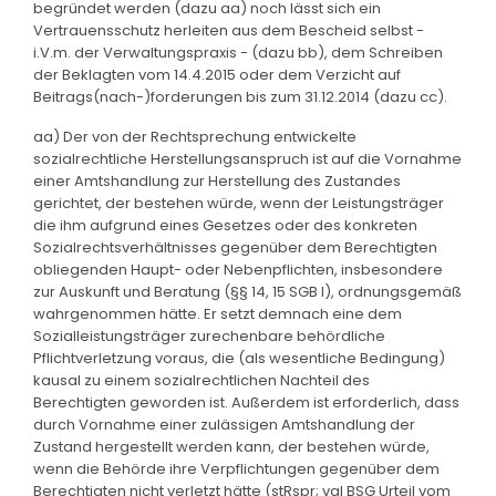
begründet werden (dazu aa) noch lässt sich ein
Vertrauensschutz herleiten aus dem Bescheid selbst -
i.V.m. der Verwaltungspraxis - (dazu bb), dem Schreiben
der Beklagten vom 14.4.2015 oder dem Verzicht auf
Beitrags(nach-)forderungen bis zum 31.12.2014 (dazu cc).
aa) Der von der Rechtsprechung entwickelte
sozialrechtliche Herstellungsanspruch ist auf die Vornahme
einer Amtshandlung zur Herstellung des Zustandes
gerichtet, der bestehen würde, wenn der Leistungsträger
die ihm aufgrund eines Gesetzes oder des konkreten
Sozialrechtsverhältnisses gegenüber dem Berechtigten
obliegenden Haupt- oder Nebenpflichten, insbesondere
zur Auskunft und Beratung (§§ 14, 15 SGB I), ordnungsgemäß
wahrgenommen hätte. Er setzt demnach eine dem
Sozialleistungsträger zurechenbare behördliche
Pflichtverletzung voraus, die (als wesentliche Bedingung)
kausal zu einem sozialrechtlichen Nachteil des
Berechtigten geworden ist. Außerdem ist erforderlich, dass
durch Vornahme einer zulässigen Amtshandlung der
Zustand hergestellt werden kann, der bestehen würde,
wenn die Behörde ihre Verpflichtungen gegenüber dem
Berechtigten nicht verletzt hätte (stRspr; vgl BSG Urteil vom