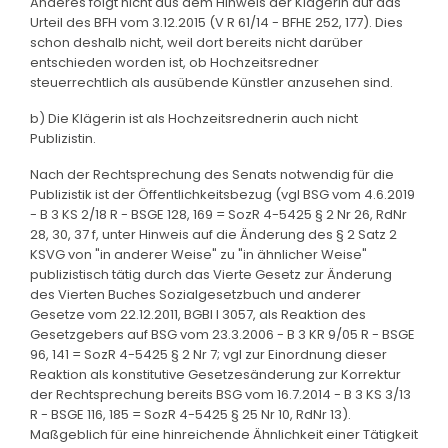
Anderes folgt nicht aus dem Hinweis der Klägerin auf das
Urteil des BFH vom 3.12.2015 (V R 61/14 - BFHE 252, 177). Dies
schon deshalb nicht, weil dort bereits nicht darüber
entschieden worden ist, ob Hochzeitsredner
steuerrechtlich als ausübende Künstler anzusehen sind.
b) Die Klägerin ist als Hochzeitsrednerin auch nicht
Publizistin.
Nach der Rechtsprechung des Senats notwendig für die
Publizistik ist der Öffentlichkeitsbezug (vgl BSG vom 4.6.2019
- B 3 KS 2/18 R - BSGE 128, 169 = SozR 4-5425 § 2 Nr 26, RdNr
28, 30, 37 f, unter Hinweis auf die Änderung des § 2 Satz 2
KSVG von "in anderer Weise" zu "in ähnlicher Weise"
publizistisch tätig durch das Vierte Gesetz zur Änderung
des Vierten Buches Sozialgesetzbuch und anderer
Gesetze vom 22.12.2011, BGBl I 3057, als Reaktion des
Gesetzgebers auf BSG vom 23.3.2006 - B 3 KR 9/05 R - BSGE
96, 141 = SozR 4-5425 § 2 Nr 7; vgl zur Einordnung dieser
Reaktion als konstitutive Gesetzesänderung zur Korrektur
der Rechtsprechung bereits BSG vom 16.7.2014 - B 3 KS 3/13
R - BSGE 116, 185 = SozR 4-5425 § 25 Nr 10, RdNr 13).
Maßgeblich für eine hinreichende Ähnlichkeit einer Tätigkeit