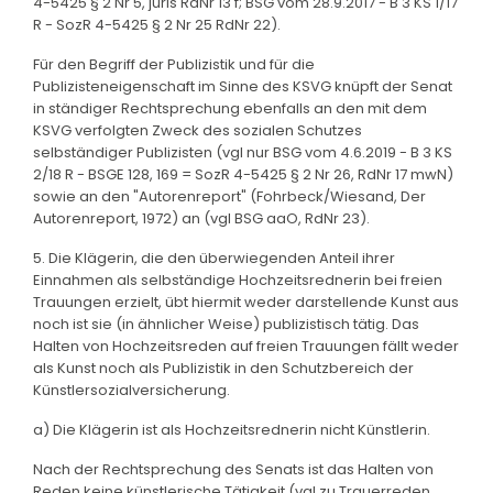
4-5425 § 2 Nr 5, juris RdNr 13 f; BSG vom 28.9.2017 - B 3 KS 1/17
R - SozR 4-5425 § 2 Nr 25 RdNr 22).
Für den Begriff der Publizistik und für die
Publizisteneigenschaft im Sinne des KSVG knüpft der Senat
in ständiger Rechtsprechung ebenfalls an den mit dem
KSVG verfolgten Zweck des sozialen Schutzes
selbständiger Publizisten (vgl nur BSG vom 4.6.2019 - B 3 KS
2/18 R - BSGE 128, 169 = SozR 4-5425 § 2 Nr 26, RdNr 17 mwN)
sowie an den "Autorenreport" (Fohrbeck/Wiesand, Der
Autorenreport, 1972) an (vgl BSG aaO, RdNr 23).
5. Die Klägerin, die den überwiegenden Anteil ihrer
Einnahmen als selbständige Hochzeitsrednerin bei freien
Trauungen erzielt, übt hiermit weder darstellende Kunst aus
noch ist sie (in ähnlicher Weise) publizistisch tätig. Das
Halten von Hochzeitsreden auf freien Trauungen fällt weder
als Kunst noch als Publizistik in den Schutzbereich der
Künstlersozialversicherung.
a) Die Klägerin ist als Hochzeitsrednerin nicht Künstlerin.
Nach der Rechtsprechung des Senats ist das Halten von
Reden keine künstlerische Tätigkeit (vgl zu Trauerreden