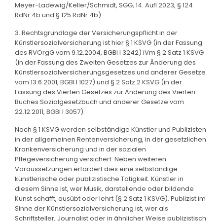
Meyer-Ladewig/Keller/Schmidt, SGG, 14. Aufl 2023, § 124
RdNr 4b und § 125 RdNr 4b).
3. Rechtsgrundlage der Versicherungspflicht in der
Künstlersozialversicherung ist hier § 1 KSVG (in der Fassung
des RVOrgG vom 9.12.2004, BGBl I 3242) iVm § 2 Satz 1 KSVG
(in der Fassung des Zweiten Gesetzes zur Änderung des
Künstlersozialversicherungsgesetzes und anderer Gesetze
vom 13.6.2001, BGBl I 1027) und § 2 Satz 2 KSVG (in der
Fassung des Vierten Gesetzes zur Änderung des Vierten
Buches Sozialgesetzbuch und anderer Gesetze vom
22.12.2011, BGBl I 3057).
Nach § 1 KSVG werden selbständige Künstler und Publizisten
in der allgemeinen Rentenversicherung, in der gesetzlichen
Krankenversicherung und in der sozialen
Pflegeversicherung versichert. Neben weiteren
Voraussetzungen erfordert dies eine selbständige
künstlerische oder publizistische Tätigkeit. Künstler in
diesem Sinne ist, wer Musik, darstellende oder bildende
Kunst schafft, ausübt oder lehrt (§ 2 Satz 1 KSVG). Publizist im
Sinne der Künstlersozialversicherung ist, wer als
Schriftsteller, Journalist oder in ähnlicher Weise publizistisch