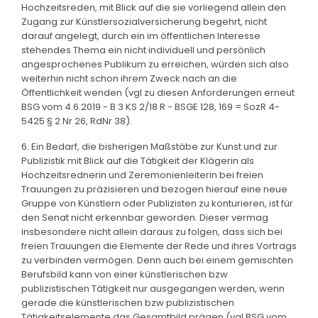
Hochzeitsreden, mit Blick auf die sie vorliegend allein den
Zugang zur Künstlersozialversicherung begehrt, nicht
darauf angelegt, durch ein im öffentlichen Interesse
stehendes Thema ein nicht individuell und persönlich
angesprochenes Publikum zu erreichen, würden sich also
weiterhin nicht schon ihrem Zweck nach an die
Öffentlichkeit wenden (vgl zu diesen Anforderungen erneut
BSG vom 4.6.2019 - B 3 KS 2/18 R - BSGE 128, 169 = SozR 4-
5425 § 2 Nr 26, RdNr 38).
6. Ein Bedarf, die bisherigen Maßstäbe zur Kunst und zur
Publizistik mit Blick auf die Tätigkeit der Klägerin als
Hochzeitsrednerin und Zeremonienleiterin bei freien
Trauungen zu präzisieren und bezogen hierauf eine neue
Gruppe von Künstlern oder Publizisten zu konturieren, ist für
den Senat nicht erkennbar geworden. Dieser vermag
insbesondere nicht allein daraus zu folgen, dass sich bei
freien Trauungen die Elemente der Rede und ihres Vortrags
zu verbinden vermögen. Denn auch bei einem gemischten
Berufsbild kann von einer künstlerischen bzw
publizistischen Tätigkeit nur ausgegangen werden, wenn
gerade die künstlerischen bzw publizistischen
Tätigkeitselemente das Gesamtbild prägen (vgl BSG vom