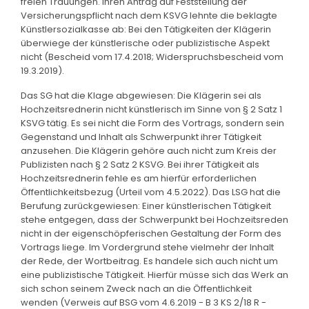
freien Trauungen. Ihren Antrag auf Feststellung der
Versicherungspflicht nach dem KSVG lehnte die beklagte
Künstlersozialkasse ab: Bei den Tätigkeiten der Klägerin
überwiege der künstlerische oder publizistische Aspekt
nicht (Bescheid vom 17.4.2018; Widerspruchsbescheid vom
19.3.2019).
Das SG hat die Klage abgewiesen: Die Klägerin sei als
Hochzeitsrednerin nicht künstlerisch im Sinne von § 2 Satz 1
KSVG tätig. Es sei nicht die Form des Vortrags, sondern sein
Gegenstand und Inhalt als Schwerpunkt ihrer Tätigkeit
anzusehen. Die Klägerin gehöre auch nicht zum Kreis der
Publizisten nach § 2 Satz 2 KSVG. Bei ihrer Tätigkeit als
Hochzeitsrednerin fehle es am hierfür erforderlichen
Öffentlichkeitsbezug (Urteil vom 4.5.2022). Das LSG hat die
Berufung zurückgewiesen: Einer künstlerischen Tätigkeit
stehe entgegen, dass der Schwerpunkt bei Hochzeitsreden
nicht in der eigenschöpferischen Gestaltung der Form des
Vortrags liege. Im Vordergrund stehe vielmehr der Inhalt
der Rede, der Wortbeitrag. Es handele sich auch nicht um
eine publizistische Tätigkeit. Hierfür müsse sich das Werk an
sich schon seinem Zweck nach an die Öffentlichkeit
wenden (Verweis auf BSG vom 4.6.2019 - B 3 KS 2/18 R -