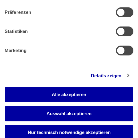
Präferenzen
Zahlung & Versand
Rücksendungen/Widerrufsbelehrung
Muster Widerrufsformular (PDF)
Statistiken
Remissionsbedingungen für den Handel
Kündigungsformular
Marketing
Barrierefreiheit
Details zeigen
Newsletter
Mediadaten
Alle akzeptieren
Media-Center
Auswahl akzeptieren
Nur technisch notwendige akzeptieren