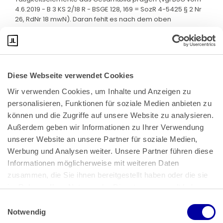
4.6.2019 - B 3 KS 2/18 R - BSGE 128, 169 = SozR 4-5425 § 2 Nr
26, RdNr 18 mwN). Daran fehlt es nach dem oben
Ausgeführten hier.
Diese Webseite verwendet Cookies
Wir verwenden Cookies, um Inhalte und Anzeigen zu 
personalisieren, Funktionen für soziale Medien anbieten zu 
können und die Zugriffe auf unsere Website zu analysieren. 
Außerdem geben wir Informationen zu Ihrer Verwendung 
unserer Website an unsere Partner für soziale Medien, 
Bundeskanzlerplatz 2
Werbung und Analysen weiter. Unsere Partner führen diese 
53113 Bonn
Informationen möglicherweise mit weiteren Daten 
zusammen, die Sie ihnen bereitgestellt haben oder die sie 
Pressemitteilungen
AGB
|
im Rahmen Ihrer Nutzung der Dienste gesammelt haben.
Impressum
Datenschutz
|
Einwilligungsauswahl
Impressum
 | 
Datenschutz
Notwendig