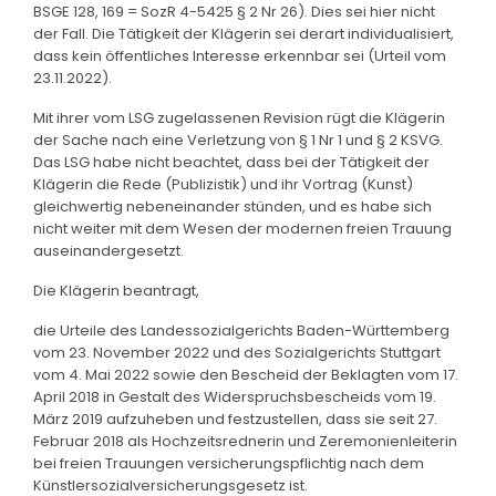
BSGE 128, 169 = SozR 4-5425 § 2 Nr 26). Dies sei hier nicht
der Fall. Die Tätigkeit der Klägerin sei derart individualisiert,
dass kein öffentliches Interesse erkennbar sei (Urteil vom
23.11.2022).
Mit ihrer vom LSG zugelassenen Revision rügt die Klägerin
der Sache nach eine Verletzung von § 1 Nr 1 und § 2 KSVG.
Das LSG habe nicht beachtet, dass bei der Tätigkeit der
Klägerin die Rede (Publizistik) und ihr Vortrag (Kunst)
gleichwertig nebeneinander stünden, und es habe sich
nicht weiter mit dem Wesen der modernen freien Trauung
auseinandergesetzt.
Die Klägerin beantragt,
die Urteile des Landessozialgerichts Baden-Württemberg
vom 23. November 2022 und des Sozialgerichts Stuttgart
vom 4. Mai 2022 sowie den Bescheid der Beklagten vom 17.
April 2018 in Gestalt des Widerspruchsbescheids vom 19.
März 2019 aufzuheben und festzustellen, dass sie seit 27.
Februar 2018 als Hochzeitsrednerin und Zeremonienleiterin
bei freien Trauungen versicherungspflichtig nach dem
Künstlersozialversicherungsgesetz ist.