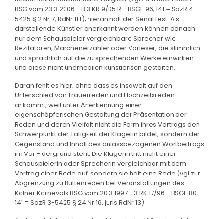
BSG vom 23.3.2006 - B 3 KR 9/05 R - BSGE 96, 141 = SozR 4-
5425 § 2 Nr 7, RdNr 11 f); hieran hält der Senat fest. Als
darstellende Künstler anerkannt werden können danach
nur dem Schauspieler vergleichbare Sprecher wie
Rezitatoren, Märchenerzähler oder Vorleser, die stimmlich
und sprachlich auf die zu sprechenden Werke einwirken
und diese nicht unerheblich künstlerisch gestalten.
Daran fehlt es hier, ohne dass es insoweit auf den
Unterschied von Trauerreden und Hochzeitsreden
ankommt, weil unter Anerkennung einer
eigenschöpferischen Gestaltung der Präsentation der
Reden und deren Vielfalt nicht die Form ihres Vortrags den
Schwerpunkt der Tätigkeit der Klägerin bildet, sondern der
Gegenstand und Inhalt des anlassbezogenen Wortbeitrags
im Vor - dergrund steht. Die Klägerin tritt nicht einer
Schauspielerin oder Sprecherin vergleichbar mit dem
Vortrag einer Rede auf, sondern sie hält eine Rede (vgl zur
Abgrenzung zu Büttenreden bei Veranstaltungen des
Kölner Karnevals BSG vom 20.3.1997 - 3 RK 17/96 - BSGE 80,
141 = SozR 3-5425 § 24 Nr 16, juris RdNr 13).