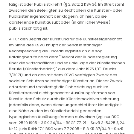
tätig ist oder Publizistik lehrt (§ 2 Satz 2 KSVG). Im Streit steht
zwischen den Beteiligten zu Recht allein die Künstler- oder
Publizisteneigenschaft der Klägerin, dh hier, ob sie
darstellende Kunst ausübt oder (in ähnlicher Weise)
publizistisch tätig ist.
4. Für den Begriff der Kunst und für die Künstlereigenschaft
im Sinne des KSVG knüpft der Senat in ständiger
Rechtsprechung als Einordnungshilfe an die sog
Katalogberufe nach dem "Bericht der Bundesregierung
über die wirtschaftliche und soziale Lage der künstlerischen
Berufe (Künstlerbericht)" aus dem Jahr 1975 (BT-Drucks
7/3071) und an den mit dem KSVG verfolgten Zweck des
sozialen Schutzes selbständiger Künstler an. Dieser Zweck
erfordert und rechtfertigt die Einbeziehung auch im
Künstlerbericht nicht genannter Ausübungsformen von
Kunst in den Schutz durch die Künstlersozialversicherung
jedenfalls dann, wenn diese ungeachtet ihrer Neuartigkeit
eine Nähe zu den im Künstlerbericht genannten
typologischen Ausübungsformen aufweisen (vgl nur BSG
vom 25.10.1995 - 3 RK 24/94 - BSGE 77, 21 = SozR 3-5425 § 24
Nr 12, juris RdNr 17 f; BSG vom 7.7.2005 - B 3 KR 37/04 R - SozR