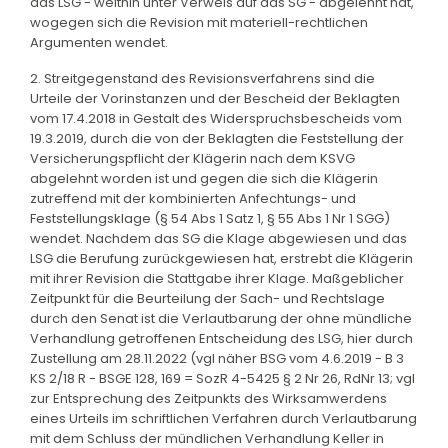
das LSG - weithin unter Verweis auf das SG - abgelehnt hat,
wogegen sich die Revision mit materiell-rechtlichen
Argumenten wendet.
2. Streitgegenstand des Revisionsverfahrens sind die
Urteile der Vorinstanzen und der Bescheid der Beklagten
vom 17.4.2018 in Gestalt des Widerspruchsbescheids vom
19.3.2019, durch die von der Beklagten die Feststellung der
Versicherungspflicht der Klägerin nach dem KSVG
abgelehnt worden ist und gegen die sich die Klägerin
zutreffend mit der kombinierten Anfechtungs- und
Feststellungsklage (§ 54 Abs 1 Satz 1, § 55 Abs 1 Nr 1 SGG)
wendet. Nachdem das SG die Klage abgewiesen und das
LSG die Berufung zurückgewiesen hat, erstrebt die Klägerin
mit ihrer Revision die Stattgabe ihrer Klage. Maßgeblicher
Zeitpunkt für die Beurteilung der Sach- und Rechtslage
durch den Senat ist die Verlautbarung der ohne mündliche
Verhandlung getroffenen Entscheidung des LSG, hier durch
Zustellung am 28.11.2022 (vgl näher BSG vom 4.6.2019 - B 3
KS 2/18 R - BSGE 128, 169 = SozR 4-5425 § 2 Nr 26, RdNr 13; vgl
zur Entsprechung des Zeitpunkts des Wirksamwerdens
eines Urteils im schriftlichen Verfahren durch Verlautbarung
mit dem Schluss der mündlichen Verhandlung Keller in