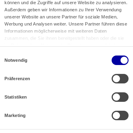
können und die Zugriffe auf unsere Website zu analysieren. 
Außerdem geben wir Informationen zu Ihrer Verwendung 
unserer Website an unsere Partner für soziale Medien, 
Bundeskanzlerplatz 2
Werbung und Analysen weiter. Unsere Partner führen diese 
53113 Bonn
Informationen möglicherweise mit weiteren Daten 
zusammen, die Sie ihnen bereitgestellt haben oder die sie 
Pressemitteilungen
AGB
|
im Rahmen Ihrer Nutzung der Dienste gesammelt haben.
Impressum
Datenschutz
|
Einwilligungsauswahl
Impressum
 | 
Datenschutz
Notwendig
Präferenzen
Zahlung & Versand
Rücksendungen/Widerrufsbelehrung
Muster Widerrufsformular (PDF)
Statistiken
Remissionsbedingungen für den Handel
Kündigungsformular
Marketing
Barrierefreiheit