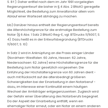
S. 8 f.). Daher entfiel nach dem im Jahr 1991 vorgelegten
Regierungsentwurf die bisher in § 4 Abs. 2 BNotO geregelte
Möglichkeit, die Bestellung zum Anwaltsnotar allein vom
Ablauf einer Wartezeit abhängig zu machen.
bb) Darüber hinaus enthielt der Regierungsentwurf bereits
die Altershöchstgrenze für die erstmalige Bestellung zum
Notar (§ 6 Abs. 1 Satz 2 BNotO Reg-E, vgl. BTDrucks 11/6007, S.
4). Dazu heißt es in der Entwurfsbegründung (BTDrucks
11/6007, S. 10):
In Satz 2 wird in Anknüpfung an die Praxis einiger Länder
(Nordrhein-Westfalen: 60 Jahre, Hessen: 62 Jahre,
Niedersachsen: 62 Jahre) eine Höchstaltersgrenze für die
Bestellung zum Notar gesetzlich vorgesehen. Die
Einführung der Höchstaltersgrenze von 60 Jahren dient -
auch mit Rücksicht auf die altersbedingt größeren
Schwierigkeiten bei der Einarbeitung in den Notarberuf -
dazu, im Interesse einer Kontinuität einem häufigen
Wechsel der Amtsträger entgegenzuwirken. Zugleich wird
der Gefahr einer Überalterung des Notarberufs begegnet.
Da der Aspekt der Einarbeitung entfällt, wenn ein
ehemaliger Notar erneut, oder ein Notar an einem anderen