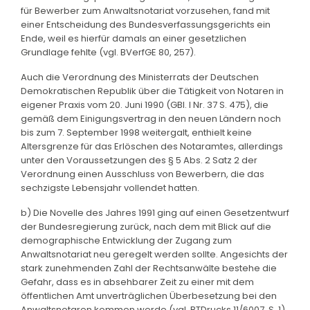
für Bewerber zum Anwaltsnotariat vorzusehen, fand mit
einer Entscheidung des Bundesverfassungsgerichts ein
Ende, weil es hierfür damals an einer gesetzlichen
Grundlage fehlte (vgl. BVerfGE 80, 257).
Auch die Verordnung des Ministerrats der Deutschen
Demokratischen Republik über die Tätigkeit von Notaren in
eigener Praxis vom 20. Juni 1990 (GBl. I Nr. 37 S. 475), die
gemäß dem Einigungsvertrag in den neuen Ländern noch
bis zum 7. September 1998 weitergalt, enthielt keine
Altersgrenze für das Erlöschen des Notaramtes, allerdings
unter den Voraussetzungen des § 5 Abs. 2 Satz 2 der
Verordnung einen Ausschluss von Bewerbern, die das
sechzigste Lebensjahr vollendet hatten.
b) Die Novelle des Jahres 1991 ging auf einen Gesetzentwurf
der Bundesregierung zurück, nach dem mit Blick auf die
demographische Entwicklung der Zugang zum
Anwaltsnotariat neu geregelt werden sollte. Angesichts der
stark zunehmenden Zahl der Rechtsanwälte bestehe die
Gefahr, dass es in absehbarer Zeit zu einer mit dem
öffentlichen Amt unverträglichen Überbesetzung bei den
Anwaltsnotaren kommen werde (vgl. BTDrucks 11/6007, S. 1).