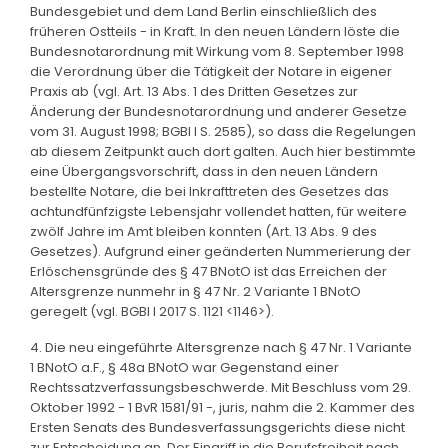
Bundesgebiet und dem Land Berlin einschließlich des
früheren Ostteils - in Kraft. In den neuen Ländern löste die
Bundesnotarordnung mit Wirkung vom 8. September 1998
die Verordnung über die Tätigkeit der Notare in eigener
Praxis ab (vgl. Art. 13 Abs. 1 des Dritten Gesetzes zur
Änderung der Bundesnotarordnung und anderer Gesetze
vom 31. August 1998; BGBl I S. 2585), so dass die Regelungen
ab diesem Zeitpunkt auch dort galten. Auch hier bestimmte
eine Übergangsvorschrift, dass in den neuen Ländern
bestellte Notare, die bei Inkrafttreten des Gesetzes das
achtundfünfzigste Lebensjahr vollendet hatten, für weitere
zwölf Jahre im Amt bleiben konnten (Art. 13 Abs. 9 des
Gesetzes). Aufgrund einer geänderten Nummerierung der
Erlöschensgründe des § 47 BNotO ist das Erreichen der
Altersgrenze nunmehr in § 47 Nr. 2 Variante 1 BNotO
geregelt (vgl. BGBl I 2017 S. 1121 <1146>).
4. Die neu eingeführte Altersgrenze nach § 47 Nr. 1 Variante
1 BNotO a.F., § 48a BNotO war Gegenstand einer
Rechtssatzverfassungsbeschwerde. Mit Beschluss vom 29.
Oktober 1992 - 1 BvR 1581/91 -, juris, nahm die 2. Kammer des
Ersten Senats des Bundesverfassungsgerichts diese nicht
zur Entscheidung an. Der Eingriff in die Berufsfreiheit nach