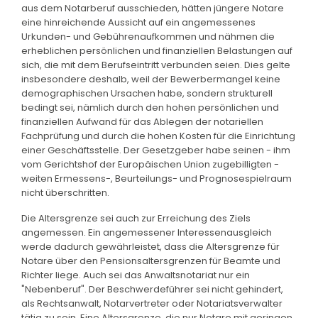
aus dem Notarberuf ausschieden, hätten jüngere Notare
eine hinreichende Aussicht auf ein angemessenes
Urkunden- und Gebührenaufkommen und nähmen die
erheblichen persönlichen und finanziellen Belastungen auf
sich, die mit dem Berufseintritt verbunden seien. Dies gelte
insbesondere deshalb, weil der Bewerbermangel keine
demographischen Ursachen habe, sondern strukturell
bedingt sei, nämlich durch den hohen persönlichen und
finanziellen Aufwand für das Ablegen der notariellen
Fachprüfung und durch die hohen Kosten für die Einrichtung
einer Geschäftsstelle. Der Gesetzgeber habe seinen - ihm
vom Gerichtshof der Europäischen Union zugebilligten -
weiten Ermessens-, Beurteilungs- und Prognosespielraum
nicht überschritten.
Die Altersgrenze sei auch zur Erreichung des Ziels
angemessen. Ein angemessener Interessenausgleich
werde dadurch gewährleistet, dass die Altersgrenze für
Notare über den Pensionsaltersgrenzen für Beamte und
Richter liege. Auch sei das Anwaltsnotariat nur ein
"Nebenberuf". Der Beschwerdeführer sei nicht gehindert,
als Rechtsanwalt, Notarvertreter oder Notariatsverwalter
tätig zu sein. Eine Altersgrenze, die nur Notare mit geringen