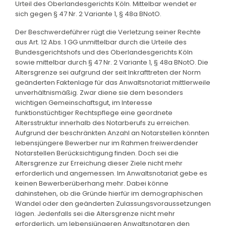
Urteil des Oberlandesgerichts Köln. Mittelbar wendet er
sich gegen § 47 Nr. 2 Variante 1, § 48a BNotO.
Der Beschwerdeführer rügt die Verletzung seiner Rechte
aus Art. 12 Abs. 1 GG unmittelbar durch die Urteile des
Bundesgerichtshofs und des Oberlandesgerichts Köln
sowie mittelbar durch § 47 Nr. 2 Variante 1, § 48a BNotO. Die
Altersgrenze sei aufgrund der seit Inkrafttreten der Norm
geänderten Faktenlage für das Anwaltsnotariat mittlerweile
unverhältnismäßig. Zwar diene sie dem besonders
wichtigen Gemeinschaftsgut, im Interesse
funktionstüchtiger Rechtspflege eine geordnete
Altersstruktur innerhalb des Notarberufs zu erreichen.
Aufgrund der beschränkten Anzahl an Notarstellen könnten
lebensjüngere Bewerber nur im Rahmen freiwerdender
Notarstellen Berücksichtigung finden. Doch sei die
Altersgrenze zur Erreichung dieser Ziele nicht mehr
erforderlich und angemessen. Im Anwaltsnotariat gebe es
keinen Bewerberüberhang mehr. Dabei könne
dahinstehen, ob die Gründe hierfür im demographischen
Wandel oder den geänderten Zulassungsvoraussetzungen
lägen. Jedenfalls sei die Altersgrenze nicht mehr
erforderlich, um lebensjüngeren Anwaltsnotaren den