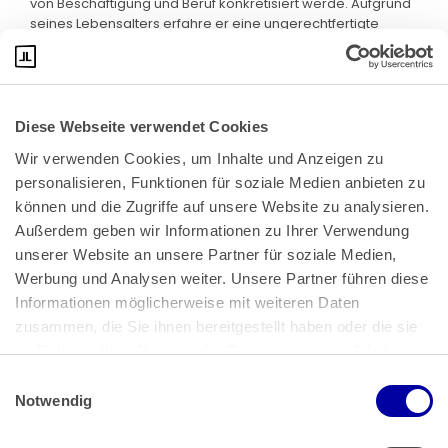
von Beschäftigung und Beruf konkretisiert werde. Aufgrund
seines Lebensalters erfahre er eine ungerechtfertigte
Ungleichbehandlung.
Das Urteil des Bundesgerichtshofs verletze ihn auch in
seinem Recht auf den gesetzlichen Richter nach Art. 101 Abs.
1 Satz 2 GG. Der Bundesgerichtshof hätte gemäß Art. 267
Diese Webseite verwendet Cookies
Abs. 3 AEUV ein Vorabentscheidungsverfahren durchführen
Wir verwenden Cookies, um Inhalte und Anzeigen zu 
müssen. Dem Gerichtshof der Europäischen Union wäre
insbesondere die Frage vorzulegen gewesen, ob Art. 21
personalisieren, Funktionen für soziale Medien anbieten zu 
GRCh und Art. 6 Abs. 1 der Richtlinie 2000/78/EG einer
können und die Zugriffe auf unsere Website zu analysieren. 
zwingenden Altersgrenze entgegenstünden, wenn
Außerdem geben wir Informationen zu Ihrer Verwendung 
ausgeschriebene Stellen mangels einer hinreichenden
unserer Website an unsere Partner für soziale Medien, 
Anzahl von Bewerbern unbesetzt blieben. Der
Werbung und Analysen weiter. Unsere Partner führen diese 
Bundesgerichtshof habe insoweit willkürlich angenommen,
die Rechtslage sei von vornherein eindeutig ("acte clair"),
Informationen möglicherweise mit weiteren Daten 
was jedoch nicht zutreffe. Auch hätte der
zusammen, die Sie ihnen bereitgestellt haben oder die sie 
Bundesgerichtshof die Frage zur Vorabentscheidung
im Rahmen Ihrer Nutzung der Dienste gesammelt haben.
vorlegen müssen, ob der Senat - mit Blick auf die
Beweislastregelung des Art. 10 der Richtlinie 2000/78/EG -
Einwilligungsauswahl
Impressum
 | 
Datenschutz
ein Sachverständigengutachten der Bundesnotarkammer
Notwendig
habe einholen dürfen.