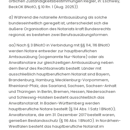
örtlichen Zuständigkeitsbestimmungen Regler, in: Eschwey,
BeckOK BNotO, § 10 Rn. 1 (Aug. 2025)).
d) Während die notarielle Amtsausübung als solche
bundeseinheitlich geregelt ist, unterscheidet sich die
äußere Organisation des Notariats kraft Bundesrechts
regional; es bestehen zwei Berufsausübungsformen.
aa) Nach § 3 BNotO in Verbindung mit §§ 114, 116 BNotO
werden Notare entweder zur hauptberuflichen
Amtsausübung (sogenannte Nur-Notare) oder als
Anwaltsnotare zur gleichzeitigen Amtsausübung neben
dem Beruf des Rechtsanwalts bestellt. Länder mit
ausschließlich hauptberuflichem Notariat sind Bayern,
Brandenburg, Hamburg, Mecklenburg-Vorpommern,
Rheinland-Pfalz, das Saarland, Sachsen, Sachsen-Anhalt
und Thüringen. In Berlin, Bremen, Hessen, Niedersachsen
und Schleswig-Holstein besteht ausschließlich das
Anwaltsnotariat. In Baden-Württemberg werden
hauptberufliche Notare bestellt (§ 114 Abs. 1 Satz 1 BNotO);
Anwaltsnotare, die am 31. Dezember 2017 bestellt waren,
genießen Bestandsschutz (§ 116 Abs. 1 BNotO). In Nordrhein-
Westfalen besteht das hauptberufliche Notariat im