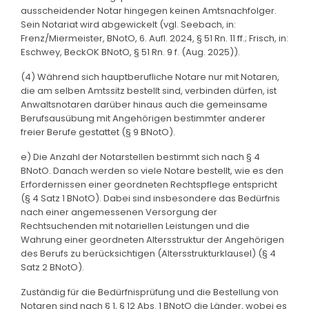
ausscheidender Notar hingegen keinen Amtsnachfolger.
Sein Notariat wird abgewickelt (vgl. Seebach, in:
Frenz/Miermeister, BNotO, 6. Aufl. 2024, § 51 Rn. 11 ff.; Frisch, in:
Eschwey, BeckOK BNotO, § 51 Rn. 9 f. (Aug. 2025)).
(4) Während sich hauptberufliche Notare nur mit Notaren,
die am selben Amtssitz bestellt sind, verbinden dürfen, ist
Anwaltsnotaren darüber hinaus auch die gemeinsame
Berufsausübung mit Angehörigen bestimmter anderer
freier Berufe gestattet (§ 9 BNotO).
e) Die Anzahl der Notarstellen bestimmt sich nach § 4
BNotO. Danach werden so viele Notare bestellt, wie es den
Erfordernissen einer geordneten Rechtspflege entspricht
(§ 4 Satz 1 BNotO). Dabei sind insbesondere das Bedürfnis
nach einer angemessenen Versorgung der
Rechtsuchenden mit notariellen Leistungen und die
Wahrung einer geordneten Altersstruktur der Angehörigen
des Berufs zu berücksichtigen (Altersstrukturklausel) (§ 4
Satz 2 BNotO).
Zuständig für die Bedürfnisprüfung und die Bestellung von
Notaren sind nach § 1, § 12 Abs. 1 BNotO die Länder, wobei es