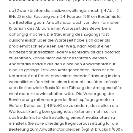
aa) Zwar könnten die Justizverwaltungen nach § 4 Abs. 2
BNotO in der Fassung vom 24. Februar 1961 ein Bedürfnis für
die Bestellung zum Anwaltsnotar auch von dem formalen
Kriterium des Ablaufs einer Wartezeit des Bewerbers
abhängig machen. Die Steuerung des Zugangs fast
ausschließlich über die Wartezeit habe sich aber als
problematisch erwiesen. Der Weg, nach Ablauf einer
Wartezeit grundsätzlich jedem Rechtsanwalt das Notariat
zu eröffnen, könne nicht weiter beschritten werden.
Andernfalls entfalle auf den einzelnen Anwaltsnotar nur
eine so geringe Zahl von Amtsgeschäften, dass er den
Notarberuf auf Dauer ohne hinreichende Erfahrung in den
wesentlichen Bereichen eines Notariats ausüben müsste
und die finanzielle Basis für die Führung der Amtsgeschäfte
nicht mehr zu erwirtschaften wäre. Die Versorgung der
Bevölkerung mit vorsorgender Rechtspflege geriete in
Gefahr. Daher sei § 4 BNotO so zu ändern, dass allein die
Wartezeit künftig kein geeignetes Kriterium mehr sei, um
das Bedürfnis für die Bestellung eines Anwaltsnotars zu
ermitteln. Sie solle allerdings Regelvoraussetzung für die
Bestellung zum Anwaltsnotar bleiben (vgl. BTDrucks 11/6007,