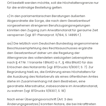
Ort bestellt werden möchte, soll die Höchstaltersgrenze nur
für die erstmalige Bestellung gelten.
c) In den parlamentarischen Beratungen äußerten
Abgeordnete die Sorge, die nach dem Gesetzentwurf
vorgesehenen strengeren Berufszugangsregelungen
könnten den Zugang zum Anwaltsnotariat für geraume Zeit
versperren (vgl. BT-Plenarprot. 11/194, S. 14895 f.).
aa) Die letztlich vom Deutschen Bundestag angenommene
Beschlussempfehlung des Rechtsauschusses ergänzte
den Gesetzentwurf daher um die Regelung der
Altersgrenze des vollendeten siebzigsten Lebensjahres
nach § 47 Nr. 1 Variante 1 BNotO a. F., § 48a BNotO für das
Erlöschen des Notaramts (vgl. BTDrucks 11/8307, S. 7). Zur
Begründung hieß es, die Einführung eines Höchstalters für
die Ausübung des Notarberufs als eines öffentlichen Amtes
stehe im Zusammenhang mit dem Bestreben, eine
geordnete Altersstruktur, insbesondere im Anwaltsnotariat,
zu wahren (vgl. BTDrucks 11/8307, S. 18).
Nach einer Übergangsvorschrift (Art. 3 des
Änderungsgesetzes) konnten Notare, die bei Inkrafttreten