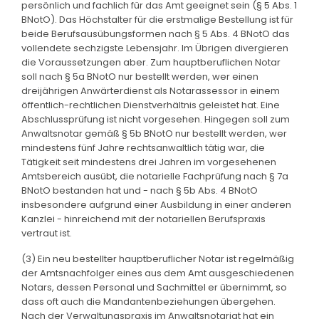
persönlich und fachlich für das Amt geeignet sein (§ 5 Abs. 1
BNotO). Das Höchstalter für die erstmalige Bestellung ist für
beide Berufsausübungsformen nach § 5 Abs. 4 BNotO das
vollendete sechzigste Lebensjahr. Im Übrigen divergieren
die Voraussetzungen aber. Zum hauptberuflichen Notar
soll nach § 5a BNotO nur bestellt werden, wer einen
dreijährigen Anwärterdienst als Notarassessor in einem
öffentlich-rechtlichen Dienstverhältnis geleistet hat. Eine
Abschlussprüfung ist nicht vorgesehen. Hingegen soll zum
Anwaltsnotar gemäß § 5b BNotO nur bestellt werden, wer
mindestens fünf Jahre rechtsanwaltlich tätig war, die
Tätigkeit seit mindestens drei Jahren im vorgesehenen
Amtsbereich ausübt, die notarielle Fachprüfung nach § 7a
BNotO bestanden hat und - nach § 5b Abs. 4 BNotO
insbesondere aufgrund einer Ausbildung in einer anderen
Kanzlei - hinreichend mit der notariellen Berufspraxis
vertraut ist.
(3) Ein neu bestellter hauptberuflicher Notar ist regelmäßig
der Amtsnachfolger eines aus dem Amt ausgeschiedenen
Notars, dessen Personal und Sachmittel er übernimmt, so
dass oft auch die Mandantenbeziehungen übergehen.
Nach der Verwaltungspraxis im Anwaltsnotariat hat ein