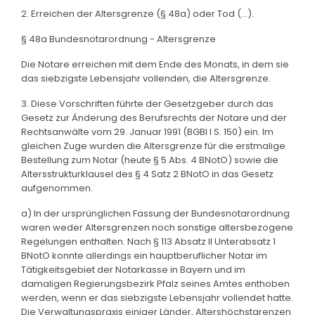
2. Erreichen der Altersgrenze (§ 48a) oder Tod (...).
§ 48a Bundesnotarordnung - Altersgrenze
Die Notare erreichen mit dem Ende des Monats, in dem sie
das siebzigste Lebensjahr vollenden, die Altersgrenze.
3. Diese Vorschriften führte der Gesetzgeber durch das
Gesetz zur Änderung des Berufsrechts der Notare und der
Rechtsanwälte vom 29. Januar 1991 (BGBl I S. 150) ein. Im
gleichen Zuge wurden die Altersgrenze für die erstmalige
Bestellung zum Notar (heute § 5 Abs. 4 BNotO) sowie die
Altersstrukturklausel des § 4 Satz 2 BNotO in das Gesetz
aufgenommen.
a) In der ursprünglichen Fassung der Bundesnotarordnung
waren weder Altersgrenzen noch sonstige altersbezogene
Regelungen enthalten. Nach § 113 Absatz II Unterabsatz 1
BNotO konnte allerdings ein hauptberuflicher Notar im
Tätigkeitsgebiet der Notarkasse in Bayern und im
damaligen Regierungsbezirk Pfalz seines Amtes enthoben
werden, wenn er das siebzigste Lebensjahr vollendet hatte.
Die Verwaltungspraxis einiger Länder, Altershöchstgrenzen