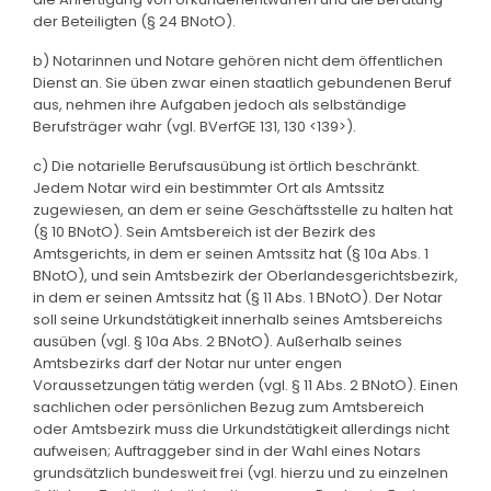
der Beteiligten (§ 24 BNotO).
b) Notarinnen und Notare gehören nicht dem öffentlichen
Dienst an. Sie üben zwar einen staatlich gebundenen Beruf
aus, nehmen ihre Aufgaben jedoch als selbständige
Berufsträger wahr (vgl. BVerfGE 131, 130 <139>).
c) Die notarielle Berufsausübung ist örtlich beschränkt.
Jedem Notar wird ein bestimmter Ort als Amtssitz
zugewiesen, an dem er seine Geschäftsstelle zu halten hat
(§ 10 BNotO). Sein Amtsbereich ist der Bezirk des
Amtsgerichts, in dem er seinen Amtssitz hat (§ 10a Abs. 1
BNotO), und sein Amtsbezirk der Oberlandesgerichtsbezirk,
in dem er seinen Amtssitz hat (§ 11 Abs. 1 BNotO). Der Notar
soll seine Urkundstätigkeit innerhalb seines Amtsbereichs
ausüben (vgl. § 10a Abs. 2 BNotO). Außerhalb seines
Amtsbezirks darf der Notar nur unter engen
Voraussetzungen tätig werden (vgl. § 11 Abs. 2 BNotO). Einen
sachlichen oder persönlichen Bezug zum Amtsbereich
oder Amtsbezirk muss die Urkundstätigkeit allerdings nicht
aufweisen; Auftraggeber sind in der Wahl eines Notars
grundsätzlich bundesweit frei (vgl. hierzu und zu einzelnen