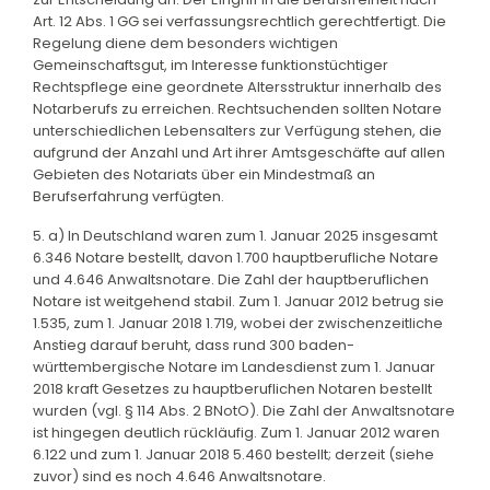
Art. 12 Abs. 1 GG sei verfassungsrechtlich gerechtfertigt. Die
Regelung diene dem besonders wichtigen
Gemeinschaftsgut, im Interesse funktionstüchtiger
Rechtspflege eine geordnete Altersstruktur innerhalb des
Notarberufs zu erreichen. Rechtsuchenden sollten Notare
unterschiedlichen Lebensalters zur Verfügung stehen, die
aufgrund der Anzahl und Art ihrer Amtsgeschäfte auf allen
Gebieten des Notariats über ein Mindestmaß an
Berufserfahrung verfügten.
5. a) In Deutschland waren zum 1. Januar 2025 insgesamt
6.346 Notare bestellt, davon 1.700 hauptberufliche Notare
und 4.646 Anwaltsnotare. Die Zahl der hauptberuflichen
Notare ist weitgehend stabil. Zum 1. Januar 2012 betrug sie
1.535, zum 1. Januar 2018 1.719, wobei der zwischenzeitliche
Anstieg darauf beruht, dass rund 300 baden-
württembergische Notare im Landesdienst zum 1. Januar
2018 kraft Gesetzes zu hauptberuflichen Notaren bestellt
wurden (vgl. § 114 Abs. 2 BNotO). Die Zahl der Anwaltsnotare
ist hingegen deutlich rückläufig. Zum 1. Januar 2012 waren
6.122 und zum 1. Januar 2018 5.460 bestellt; derzeit (siehe
zuvor) sind es noch 4.646 Anwaltsnotare.