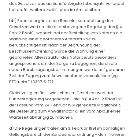
des Gesetzes das achtundfünfzigste Lebensjahr vollendet
hatten, für weitere zwölf Jahre im Amt bleiben.
bb) Ebenso ergänzte die Beschlussempfehlung den
Gesetzentwurf um die altersbezogene Regelung des § 4
Satz 2 BNotO, wonach bei der Bestellung von Notaren die
Wahrung einer geordneten Altersstruktur zu
berücksichtigen ist. Nach der Begründung der
Beschlussempfehlung wurde die Wahrung einer
geordneten Altersstruktur des Notarberufs besonders
angesprochen, um der Sorge zu begegnen, durch die
neuen Berufszugangsbestimmungen werde auf geraume
Zeit der Zugang zum Anwaltsnotariat verschlossen (vgl.
BTDrucks 11/8307, S. 17).
Gleichzeitig entfiel - wie schon im Gesetzentwurf der
Bundesregierung vorgesehen - die in § 4 Abs. 2 BNotO in
der Fassung vom 24. Februar 1961 geregelte Möglichkeit,
die Bestellung zum Anwaltsnotar allein vom Ablauf einer
Wartezeit abhängig zu machen.
d) Die Regelungen traten am 3. Februar 1991 im damaligen
Geltungsbereich der Bundesnotarordnung - dem früheren