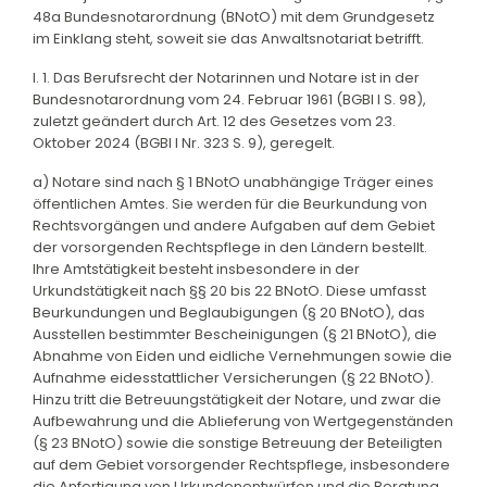
48a Bundesnotarordnung (BNotO) mit dem Grundgesetz
im Einklang steht, soweit sie das Anwaltsnotariat betrifft.
I. 1. Das Berufsrecht der Notarinnen und Notare ist in der
Bundesnotarordnung vom 24. Februar 1961 (BGBl I S. 98),
zuletzt geändert durch Art. 12 des Gesetzes vom 23.
Oktober 2024 (BGBl I Nr. 323 S. 9), geregelt.
a) Notare sind nach § 1 BNotO unabhängige Träger eines
öffentlichen Amtes. Sie werden für die Beurkundung von
Rechtsvorgängen und andere Aufgaben auf dem Gebiet
der vorsorgenden Rechtspflege in den Ländern bestellt.
Ihre Amtstätigkeit besteht insbesondere in der
Urkundstätigkeit nach §§ 20 bis 22 BNotO. Diese umfasst
Beurkundungen und Beglaubigungen (§ 20 BNotO), das
Ausstellen bestimmter Bescheinigungen (§ 21 BNotO), die
Abnahme von Eiden und eidliche Vernehmungen sowie die
Aufnahme eidesstattlicher Versicherungen (§ 22 BNotO).
Hinzu tritt die Betreuungstätigkeit der Notare, und zwar die
Aufbewahrung und die Ablieferung von Wertgegenständen
(§ 23 BNotO) sowie die sonstige Betreuung der Beteiligten
auf dem Gebiet vorsorgender Rechtspflege, insbesondere
die Anfertigung von Urkundenentwürfen und die Beratung