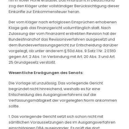
hin in voller Höhe erstattet. Das Finanzamt in Deutschland
zog den Kläger unter vollständiger Berücksichtigung dieser
Einkünfte zur Einkommensteuer heran.
Der vom Kläger nach erfolglosen Einsprüchen erhobenen
Klage gab das Finanzgericht vollumfänglich statt. Nach
Zulassung der vom Finanzamt erstrebten Revision hat der
Bundesfinanzhof das Revisionsverfahren ausgesetzt und
dem Bundesverfassungsgericht zur Entscheidung darüber
vorgelegt, ob unter anderem § 50d Abs. 9 Satz 1 Nr. 2 EStG
gegen Art. 2 Abs. 1 in Verbindung mit Art. 20 Abs. 3 und Art.
25 Grundgesetz verstößt.
Wesentliche Erwägungen des Senats:
Die Vorlage ist unzulässig. Das vorlegende Gericht
begründet nicht hinreichend, weshalb es für eine
Entscheidung des Ausgangsverfahrens auf die
Verfassungsmäßigkeit der vorgelegten Norm ankommen
sollte.
1. Das vorlegende Gericht setzt sich schon nicht mit
sämtlichen Voraussetzungen des im Ausgangsverfahren
einschlägigen DBA auseinander. Es prüft die dort