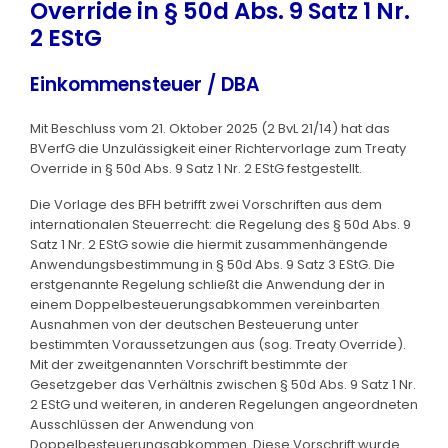
Override in § 50d Abs. 9 Satz 1 Nr.
2 EStG
Einkommensteuer / DBA
Mit Beschluss vom 21. Oktober 2025 (2 BvL 21/14) hat das
BVerfG die Unzulässigkeit einer Richtervorlage zum Treaty
Override in § 50d Abs. 9 Satz 1 Nr. 2 EStG festgestellt.
Die Vorlage des BFH betrifft zwei Vorschriften aus dem
internationalen Steuerrecht: die Regelung des § 50d Abs. 9
Satz 1 Nr. 2 EStG sowie die hiermit zusammenhängende
Anwendungsbestimmung in § 50d Abs. 9 Satz 3 EStG. Die
erstgenannte Regelung schließt die Anwendung der in
einem Doppelbesteuerungsabkommen vereinbarten
Ausnahmen von der deutschen Besteuerung unter
bestimmten Voraussetzungen aus (sog. Treaty Override).
Mit der zweitgenannten Vorschrift bestimmte der
Gesetzgeber das Verhältnis zwischen § 50d Abs. 9 Satz 1 Nr.
2 EStG und weiteren, in anderen Regelungen angeordneten
Ausschlüssen der Anwendung von
Doppelbesteuerungsabkommen. Diese Vorschrift wurde