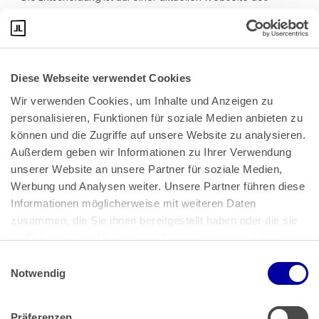
BVerfG abrufbar. Klicken Sie bitte
hier
:
Diese Webseite verwendet Cookies
Wir verwenden Cookies, um Inhalte und Anzeigen zu 
personalisieren, Funktionen für soziale Medien anbieten zu 
können und die Zugriffe auf unsere Website zu analysieren. 
Außerdem geben wir Informationen zu Ihrer Verwendung 
unserer Website an unsere Partner für soziale Medien, 
Bundeskanzlerplatz 2
Werbung und Analysen weiter. Unsere Partner führen diese 
53113 Bonn
Informationen möglicherweise mit weiteren Daten 
zusammen, die Sie ihnen bereitgestellt haben oder die sie 
Pressemitteilungen
AGB
|
im Rahmen Ihrer Nutzung der Dienste gesammelt haben.
Impressum
Datenschutz
|
Einwilligungsauswahl
Impressum
 | 
Datenschutz
Notwendig
Präferenzen