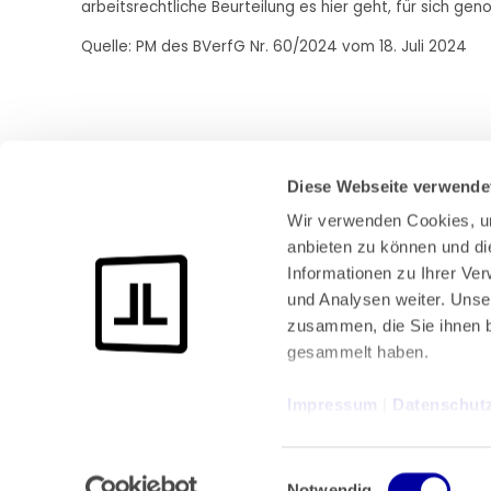
arbeitsrechtliche Beurteilung es hier geht, für sich g
Quelle: PM des BVerfG Nr. 60/2024 vom 18. Juli 2024
Diese Webseite verwende
Wir verwenden Cookies, um
anbieten zu können und di
Informationen zu Ihrer Ve
und Analysen weiter. Unse
Bundeskanzlerplatz 2
zusammen, die Sie ihnen b
53113 Bonn
gesammelt haben.
Pressemitteilungen
AGB
|
Impressum
 | 
Datenschut
Impressum
Datenschutz
|
Einwilligungsauswahl
Notwendig