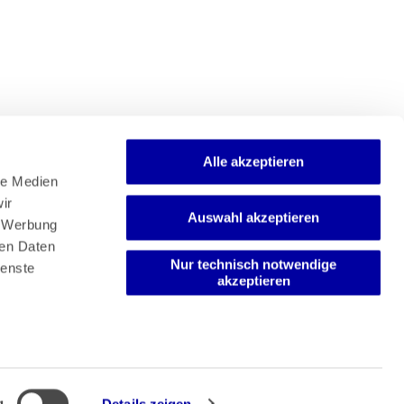
Alle akzeptieren
e Medien 
r 
Auswahl akzeptieren
Newsletter
 Werbung 
Mediadaten
en Daten 
Media-Center
Nur technisch notwendige
enste 
akzeptieren
g
Details zeigen