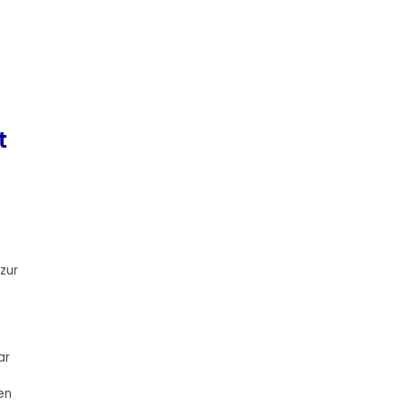
t
zur
ar
en