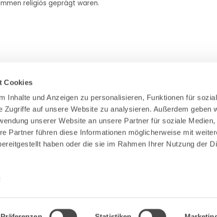
enommen religiös geprägt waren.
t Cookies
 Inhalte und Anzeigen zu personalisieren, Funktionen für sozial
e Zugriffe auf unsere Website zu analysieren. Außerdem geben wi
Zahlung & Versand
rwendung unserer Website an unsere Partner für soziale Medien,
Rücksendungen/Widerrufsbelehrung
re Partner führen diese Informationen möglicherweise mit weiter
Muster Widerrufsformular (PDF)
ereitgestellt haben oder die sie im Rahmen Ihrer Nutzung der Di
Remissionsbedingungen für den Handel
Kündigungsformular
Barrierefreiheit
z
Präferenzen
Statistiken
Marketin