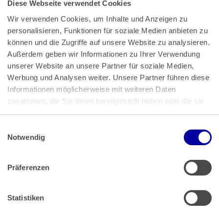
Diese Webseite verwendet Cookies
Wir verwenden Cookies, um Inhalte und Anzeigen zu 
personalisieren, Funktionen für soziale Medien anbieten zu 
können und die Zugriffe auf unsere Website zu analysieren. 
Außerdem geben wir Informationen zu Ihrer Verwendung 
unserer Website an unsere Partner für soziale Medien, 
Bundeskanzlerplatz 2
Werbung und Analysen weiter. Unsere Partner führen diese 
53113 Bonn
Informationen möglicherweise mit weiteren Daten 
zusammen, die Sie ihnen bereitgestellt haben oder die sie 
Pressemitteilungen
AGB
|
im Rahmen Ihrer Nutzung der Dienste gesammelt haben.
Impressum
Datenschutz
|
Einwilligungsauswahl
Impressum
 | 
Datenschutz
Notwendig
Präferenzen
Zahlung & Versand
Rücksendungen/Widerrufsbelehrung
Muster Widerrufsformular (PDF)
Statistiken
Remissionsbedingungen für den Handel