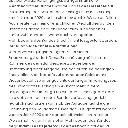
bb) Der wiedervereinigungsbedingte finanzielle
Mehrbedarf des Bundes war bei Erlass des Gesetzes zur
Rückführung des Solidaritätszuschlags 1995 mit Wirkung
zum 1. Januar 2020 noch nicht in evidenter Weise entfallen.
Auch heute kann ein offensichtlicher Wegfall des auf den
Beitritt der damals neuen Länder zum Bundesgebiet
zurückzuführenden – wenn auch verringerten –
Mehrbedarfs des Bundes (noch) nicht festgestellt werden.
Der Bund verzeichnet weiterhin einen
wiedervereinigungsbedingten zusätzlichen
Finanzierungsbedarf. Diese Einschätzung hält sich im
Rahmen des dem Bundesgesetzgeber bei der
Bestimmung einer Aufgabe und des durch sie bedingten
finanziellen Mehrbedarfs zukommenden Spielraums.
Dieser besteht zwar angesichts der langen Erhebungszeit
des Solidaritätszuschlags 1995 nicht mehr in dem
ursprünglichen Umfang. Er bleibt dem Gesetzgeber aber
insoweit erhalten, als das Bundesverfassungsgericht
lediglich nachprüfen kann, ob die Aufgabe, auf die die
Einführung des Solidaritätszuschlags 1995 gestützt worden
war, im Jahr 2020 oder danach offensichtlich in keiner
Weise mehr einen finanziellen Mehrbedarf des Bundes
begründet. Dies ist jedenfalls derzeit noch nicht der Fall.