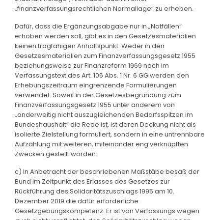
„finanzverfassungsrechtlichen Normallage“ zu erheben.
Dafür, dass die Ergänzungsabgabe nur in „Notfällen“
erhoben werden soll, gibt es in den Gesetzesmaterialien
keinen tragfähigen Anhaltspunkt. Weder in den
Gesetzesmaterialien zum Finanzverfassungsgesetz 1955
beziehungsweise zur Finanzreform 1969 noch im
Verfassungstext des Art. 106 Abs. 1 Nr. 6 GG werden den
Erhebungszeitraum eingrenzende Formulierungen
verwendet. Soweit in der Gesetzesbegründung zum
Finanzverfassungsgesetz 1955 unter anderem von
„anderweitig nicht auszugleichenden Bedarfsspitzen im
Bundeshaushalt“ die Rede ist, ist deren Deckung nicht als
isolierte Zielstellung formuliert, sondern in eine untrennbare
Aufzählung mit weiteren, miteinander eng verknüpften
Zwecken gestellt worden.
c) In Anbetracht der beschriebenen Maßstäbe besaß der
Bund im Zeitpunkt des Erlasses des Gesetzes zur
Rückführung des Solidaritätszuschlags 1995 am 10.
Dezember 2019 die dafür erforderliche
Gesetzgebungskompetenz. Er ist von Verfassungs wegen