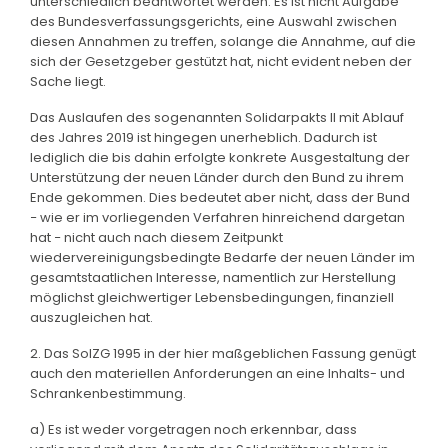
unterschiedlich beantwortet werden. Es ist nicht Aufgabe
des Bundesverfassungsgerichts, eine Auswahl zwischen
diesen Annahmen zu treffen, solange die Annahme, auf die
sich der Gesetzgeber gestützt hat, nicht evident neben der
Sache liegt.
Das Auslaufen des sogenannten Solidarpakts II mit Ablauf
des Jahres 2019 ist hingegen unerheblich. Dadurch ist
lediglich die bis dahin erfolgte konkrete Ausgestaltung der
Unterstützung der neuen Länder durch den Bund zu ihrem
Ende gekommen. Dies bedeutet aber nicht, dass der Bund
− wie er im vorliegenden Verfahren hinreichend dargetan
hat − nicht auch nach diesem Zeitpunkt
wiedervereinigungsbedingte Bedarfe der neuen Länder im
gesamtstaatlichen Interesse, namentlich zur Herstellung
möglichst gleichwertiger Lebensbedingungen, finanziell
auszugleichen hat.
2. Das SolZG 1995 in der hier maßgeblichen Fassung genügt
auch den materiellen Anforderungen an eine Inhalts- und
Schrankenbestimmung.
a) Es ist weder vorgetragen noch erkennbar, dass