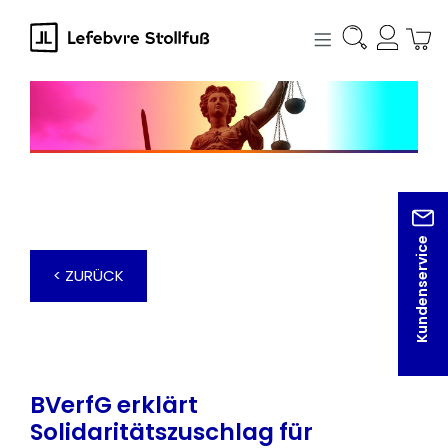
alt springen
Kundenservice
< ZURÜCK
BVerfG erklärt
Solidaritätszuschlag für