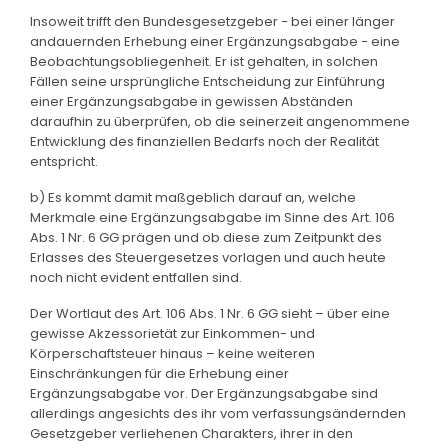
Insoweit trifft den Bundesgesetzgeber − bei einer länger
andauernden Erhebung einer Ergänzungsabgabe − eine
Beobachtungsobliegenheit. Er ist gehalten, in solchen
Fällen seine ursprüngliche Entscheidung zur Einführung
einer Ergänzungsabgabe in gewissen Abständen
daraufhin zu überprüfen, ob die seinerzeit angenommene
Entwicklung des finanziellen Bedarfs noch der Realität
entspricht.
b) Es kommt damit maßgeblich darauf an, welche
Merkmale eine Ergänzungsabgabe im Sinne des Art. 106
Abs. 1 Nr. 6 GG prägen und ob diese zum Zeitpunkt des
Erlasses des Steuergesetzes vorlagen und auch heute
noch nicht evident entfallen sind.
Der Wortlaut des Art. 106 Abs. 1 Nr. 6 GG sieht – über eine
gewisse Akzessorietät zur Einkommen- und
Körperschaftsteuer hinaus – keine weiteren
Einschränkungen für die Erhebung einer
Ergänzungsabgabe vor. Der Ergänzungsabgabe sind
allerdings angesichts des ihr vom verfassungsändernden
Gesetzgeber verliehenen Charakters, ihrer in den