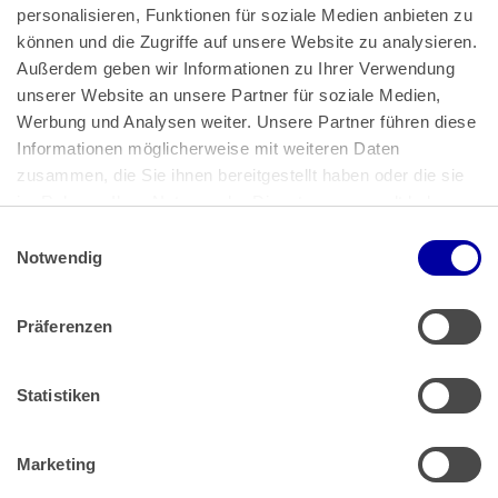
personalisieren, Funktionen für soziale Medien anbieten zu 
können und die Zugriffe auf unsere Website zu analysieren. 
Außerdem geben wir Informationen zu Ihrer Verwendung 
unserer Website an unsere Partner für soziale Medien, 
Bundeskanzlerplatz 2
Werbung und Analysen weiter. Unsere Partner führen diese 
53113 Bonn
Informationen möglicherweise mit weiteren Daten 
zusammen, die Sie ihnen bereitgestellt haben oder die sie 
Pressemitteilungen
AGB
|
im Rahmen Ihrer Nutzung der Dienste gesammelt haben.
Impressum
Datenschutz
|
Einwilligungsauswahl
Impressum
 | 
Datenschutz
Notwendig
Präferenzen
Zahlung & Versand
Rücksendungen/Widerrufsbelehrung
Muster Widerrufsformular (PDF)
Statistiken
Remissionsbedingungen für den Handel
Kündigungsformular
Marketing
Barrierefreiheit