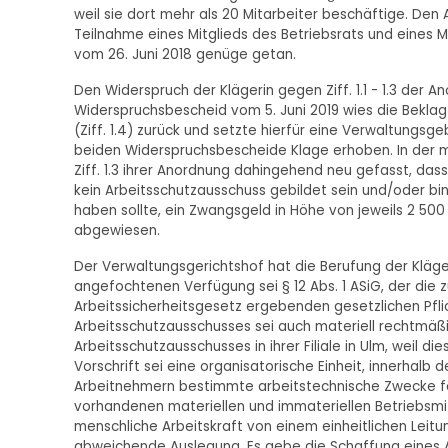
weil sie dort mehr als 20 Mitarbeiter beschäftige. Den
Teilnahme eines Mitglieds des Betriebsrats und eines 
vom 26. Juni 2018 genüge getan.
Den Widerspruch der Klägerin gegen Ziff. 1.1 - 1.3 der 
Widerspruchsbescheid vom 5. Juni 2019 wies die Bekla
(Ziff. 1.4) zurück und setzte hierfür eine Verwaltungs
beiden Widerspruchsbescheide Klage erhoben. In der 
Ziff. 1.3 ihrer Anordnung dahingehend neu gefasst, das
kein Arbeitsschutzausschuss gebildet sein und/oder b
haben sollte, ein Zwangsgeld in Höhe von jeweils 2 50
abgewiesen.
Der Verwaltungsgerichtshof hat die Berufung der Klägeri
angefochtenen Verfügung sei § 12 Abs. 1 ASiG, der die
Arbeitssicherheitsgesetz ergebenden gesetzlichen Pflic
Arbeitsschutzausschusses sei auch materiell rechtmäßig.
Arbeitsschutzausschusses in ihrer Filiale in Ulm, weil die
Vorschrift sei eine organisatorische Einheit, innerhal
Arbeitnehmern bestimmte arbeitstechnische Zwecke for
vorhandenen materiellen und immateriellen Betriebsmi
menschliche Arbeitskraft von einem einheitlichen Leit
abweichende Auslegung. Es gebe die Schaffung eines 