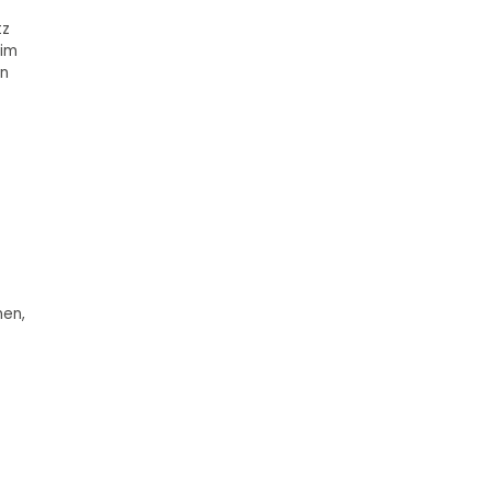
tz
 im
nn
men,