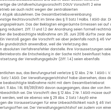
rtige die Unfallverhütungsvorschrift DGUV Vorschrift 2 eine
etrieb sei auch nicht wegen der zentralisierten
er Atypik abzulehnen. Die Gesamtbetriebsvereinbarung
tige Rechtsvorschrift im Sinne des § 11 Satz 1 Halbs. 1 ASiG dar. D
ltungsspielraum. Das der Beklagten eingeräumte Ermessen sei auf
ügung reduziert. Ziff. 1.1 und 1.2 der Anordnung seien formell rechtmä
 über die beabsichtigte Maßnahme am 26. Juni 2018 dürfte zwar de
. Ein Verstoß gegen die Vorschrift sei aber jedenfalls nach § 46 V
ße grundsätzlich anwendbar, weil die Verletzung des
nen absoluten Verfahrensfehler darstelle. Ihre Voraussetzungen sei
etriebsrats die Entscheidung in der Sache nicht beeinflusst habe
estsetzung der Verwaltungsgebühr (Ziff. 1.4) seien ebenfalls
tlichen aus, das Berufungsurteil verletze § 12 Abs. 2 Nr. 1 ASiG i. V
 11 Satz 1 ASiG. Der Verwaltungsgerichtshof habe übersehen, dass d
 die beabsichtigte Maßnahme nicht mit dem Gesamtbetriebsrat
 Art. 11 Abs. 1 RL 89/391/EWG davon ausgegangen, dass der von ihm
achtlich sei. Die Vorschrift des § 12 Abs. 2 Nr. 1 ASiG müsse auc
werden, weil sie ebenso wie § 29 Abs. 2 Satz 1 AsylG eine
 lägen die Voraussetzungen für eine Unbeachtlichkeit nach § 46 V
wertungsoffen sei. Der Verwaltungsgerichtshof sei zudem von ein