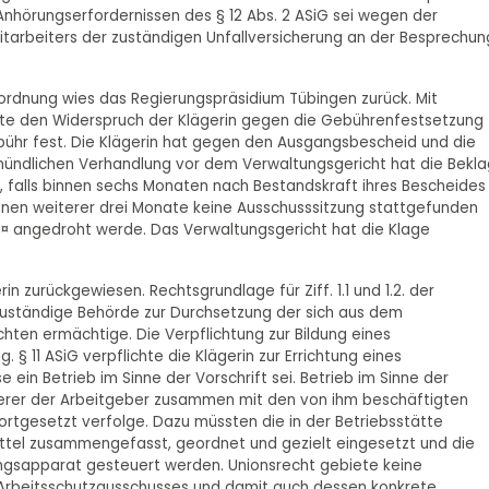
 Anhörungserfordernissen des § 12 Abs. 2 ASiG sei wegen der
Mitarbeiters der zuständigen Unfallversicherung an der Besprechun
Anordnung wies das Regierungspräsidium Tübingen zurück. Mit
gte den Widerspruch der Klägerin gegen die Gebührenfestsetzung
gebühr fest. Die Klägerin hat gegen den Ausgangsbescheid und die
mündlichen Verhandlung vor dem Verwaltungsgericht hat die Bekl
s, falls binnen sechs Monaten nach Bestandskraft ihres Bescheides
innen weiterer drei Monate keine Ausschusssitzung stattgefunden
0 ¤ angedroht werde. Das Verwaltungsgericht hat die Klage
n zurückgewiesen. Rechtsgrundlage für Ziff. 1.1 und 1.2. der
 zuständige Behörde zur Durchsetzung der sich aus dem
hten ermächtige. Die Verpflichtung zur Bildung eines
 § 11 ASiG verpflichte die Klägerin zur Errichtung eines
se ein Betrieb im Sinne der Vorschrift sei. Betrieb im Sinne der
b derer der Arbeitgeber zusammen mit den von ihm beschäftigten
tgesetzt verfolge. Dazu müssten die in der Betriebsstätte
ttel zusammengefasst, geordnet und gezielt eingesetzt und die
ungsapparat gesteuert werden. Unionsrecht gebiete keine
Arbeitsschutzausschusses und damit auch dessen konkrete