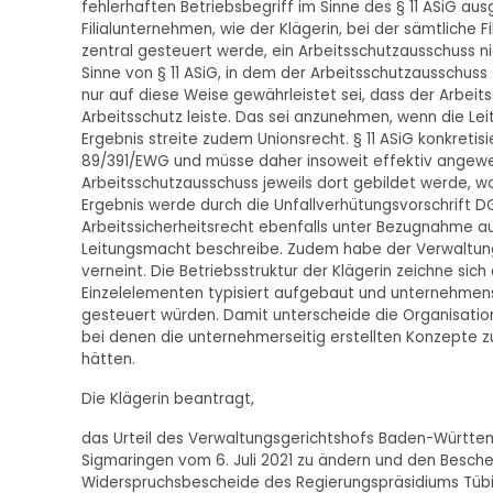
fehlerhaften Betriebsbegriff im Sinne des § 11 ASiG a
Filialunternehmen, wie der Klägerin, bei der sämtliche F
zentral gesteuert werde, ein Arbeitsschutzausschuss ni
Sinne von § 11 ASiG, in dem der Arbeitsschutzausschuss
nur auf diese Weise gewährleistet sei, dass der Arbeit
Arbeitsschutz leiste. Das sei anzunehmen, wenn die Leitu
Ergebnis streite zudem Unionsrecht. § 11 ASiG konkretis
89/391/EWG und müsse daher insoweit effektiv angewen
Arbeitsschutzausschuss jeweils dort gebildet werde, wo
Ergebnis werde durch die Unfallverhütungsvorschrift DG
Arbeitssicherheitsrecht ebenfalls unter Bezugnahme au
Leitungsmacht beschreibe. Zudem habe der Verwaltungs
verneint. Die Betriebsstruktur der Klägerin zeichne sic
Einzelelementen typisiert aufgebaut und unternehmense
gesteuert würden. Damit unterscheide die Organisations
bei denen die unternehmerseitig erstellten Konzepte z
hätten.
Die Klägerin beantragt,
das Urteil des Verwaltungsgerichtshofs Baden-Württem
Sigmaringen vom 6. Juli 2021 zu ändern und den Beschei
Widerspruchsbescheide des Regierungspräsidiums Tübin