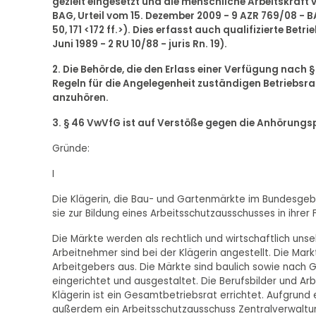
gezielt eingesetzt und die menschliche Arbeitskraft 
BAG, Urteil vom 15. Dezember 2009 - 9 AZR 769/08 - BAG
50, 171 <172 ff.>). Dies erfasst auch qualifizierte Betri
Juni 1989 - 2 RU 10/88 - juris Rn. 19).
2. Die Behörde, die den Erlass einer Verfügung nach §
Regeln für die Angelegenheit zuständigen Betriebsra
anzuhören.
3. § 46 VwVfG ist auf Verstöße gegen die Anhörungspf
Gründe:
I
Die Klägerin, die Bau- und Gartenmärkte im Bundesgeb
sie zur Bildung eines Arbeitsschutzausschusses in ihrer Fi
Die Märkte werden als rechtlich und wirtschaftlich uns
Arbeitnehmer sind bei der Klägerin angestellt. Die M
Arbeitgebers aus. Die Märkte sind baulich sowie nach G
eingerichtet und ausgestaltet. Die Berufsbilder und A
Klägerin ist ein Gesamtbetriebsrat errichtet. Aufgrund 
außerdem ein Arbeitsschutzausschuss Zentralverwaltung 