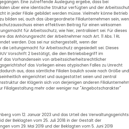
usgegangen. Eine zutreffende Auslegung ergebe, dass bei
ilialen über eine identische Struktur verfügten und der Arbeitsschu
cht in jeder Filiale gebildet werden müsse. Vielmehr könne Betrieb
 zu bilden sei, auch das übergeordnete Filialunternehmen sein, we
sschutzausschuss einen effektiven Beitrag für einen wirksamen
ngsmacht für Arbeitsschutz, wie hier, zentralisiert sei. Für dieses
iere das Anhörungsrecht der Arbeitnehmer nach Art. 11 Abs. 1 RL
det werden. Das sei nur sichergestellt, wenn der
 die Leitungsmacht für Arbeitsschutz angesiedelt sei. Dieses
UV Vorschrift 2 bestätigt, die den Betriebsbegriff im
f das Vorhandensein von arbeitssicherheitsrechtlicher
gerichtshof das Vorliegen eines atypischen Falles zu Unrecht
h dadurch aus, dass sämtliche Filialen baulich sowie nach Größe und
inheitlich eingerichtet und ausgestattet seien und zentral
struktur der Klägerin sich von derjenigen anderen Filialunterneh
ur Filialgestaltung mehr oder weniger nur "Angebotscharakter"
berg vom 12. Januar 2023 und das Urteil des Verwaltungsgerichts
d der Beklagten vom 25. Juli 2018 in der Gestalt der
gen vom 29. Mai 2019 und der Beklagten vom 5. Juni 2019