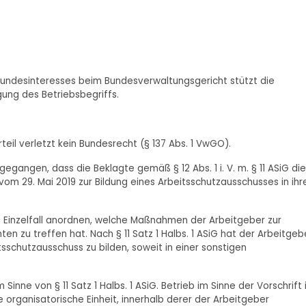
s Bundesinteresses beim Bundesverwaltungsgericht stützt die
ung des Betriebsbegriffs.
teil verletzt kein Bundesrecht (§ 137 Abs. 1 VwGO).
egangen, dass die Beklagte gemäß § 12 Abs. 1 i. V. m. § 11 ASiG die
m 29. Mai 2019 zur Bildung eines Arbeitsschutzausschusses in ihr
m Einzelfall anordnen, welche Maßnahmen der Arbeitgeber zur
en zu treffen hat. Nach § 11 Satz 1 Halbs. 1 ASiG hat der Arbeitgeb
tsschutzausschuss zu bilden, soweit in einer sonstigen
 Sinne von § 11 Satz 1 Halbs. 1 ASiG. Betrieb im Sinne der Vorschrift 
 organisatorische Einheit, innerhalb derer der Arbeitgeber