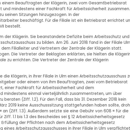
aus einem Beauftragten der Klägerin, zwei vom Gesamtbetriebsrat
t und mindestens einer Fachkraft für Arbeitssicherheit zusammen.
u seinen Sitzungen hinzugezogen. In der
rbeiter beschäftigt. Für die Filiale ist ein Betriebsrat errichtet u
I bestellt.
 Ulm der Klägerin. Sie beanstandete Defizite beim Arbeitsschutz und
tsschutzausschuss zu bilden. Am 26. Juni 2018 fand in der Filiale Ul
em Filialleiter und Vertretern der Zentrale der Klägerin statt.
gen. Die Vertreter der Beklagten erklärten, sie hielten die Klägeri
iale zu errichten. Die Vertreter der Zentrale der Klägerin
 die Klägerin, in ihrer Filiale in Ulm einen Arbeitsschutzausschuss z
rbeitgeber oder einem von ihm Beauftragten, zwei vom Betriebsrat
, einer Fachkraft für Arbeitssicherheit und dem
nd mindestens einmal vierteljährlich zusammentreten, um über
beraten (Ziff. 1.2). Für den Fall, dass bis 31. Dezember 2018 kein
März 2019 keine Ausschusssitzung stattgefunden haben sollte, dro
 an (Ziff. 1.3). Außerdem setzte sie eine Gebühr von 608 ¤ für die
 Ziff. 1.1 bis 1.3 des Bescheides sei § 12 Arbeitssicherheitsgesetz
r Erfüllung der Pflichten nach dem Arbeitssicherheitsgesetz
ung eines Arbeitsschutzausschusses in ihrer Filiale in Ulm verpflichtet