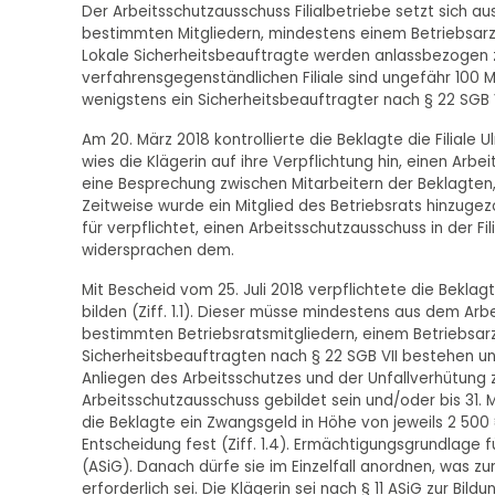
Der Arbeitsschutzausschuss Filialbetriebe setzt sich 
bestimmten Mitgliedern, mindestens einem Betriebsarz
Lokale Sicherheitsbeauftragte werden anlassbezogen z
verfahrensgegenständlichen Filiale sind ungefähr 100 Mita
wenigstens ein Sicherheitsbeauftragter nach § 22 SGB VI
Am 20. März 2018 kontrollierte die Beklagte die Filiale
wies die Klägerin auf ihre Verpflichtung hin, einen Arbei
eine Besprechung zwischen Mitarbeitern der Beklagten, d
Zeitweise wurde ein Mitglied des Betriebsrats hinzugezo
für verpflichtet, einen Arbeitsschutzausschuss in der Fil
widersprachen dem.
Mit Bescheid vom 25. Juli 2018 verpflichtete die Beklagte
bilden (Ziff. 1.1). Dieser müsse mindestens aus dem A
bestimmten Betriebsratsmitgliedern, einem Betriebsarzt
Sicherheitsbeauftragten nach § 22 SGB VII bestehen u
Anliegen des Arbeitsschutzes und der Unfallverhütung zu 
Arbeitsschutzausschuss gebildet sein und/oder bis 31. 
die Beklagte ein Zwangsgeld in Höhe von jeweils 2 500 ¤
Entscheidung fest (Ziff. 1.4). Ermächtigungsgrundlage für
(ASiG). Danach dürfe sie im Einzelfall anordnen, was zu
erforderlich sei. Die Klägerin sei nach § 11 ASiG zur Bild