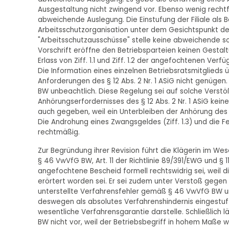
Ausgestaltung nicht zwingend vor. Ebenso wenig rechtfe
abweichende Auslegung. Die Einstufung der Filiale als B
Arbeitsschutzorganisation unter dem Gesichtspunkt d
"Arbeitsschutzausschüsse" stelle keine abweichende sons
Vorschrift eröffne den Betriebsparteien keinen Gesta
Erlass von Ziff. 1.1 und Ziff. 1.2 der angefochtenen Verf
Die Information eines einzelnen Betriebsratsmitglieds
Anforderungen des § 12 Abs. 2 Nr. 1 ASiG nicht genügen
BW unbeachtlich. Diese Regelung sei auf solche Verstö
Anhörungserfordernisses des § 12 Abs. 2 Nr. 1 ASiG kei
auch gegeben, weil ein Unterbleiben der Anhörung des B
Die Androhung eines Zwangsgeldes (Ziff. 1.3) und die F
rechtmäßig.
Zur Begründung ihrer Revision führt die Klägerin im Wesen
§ 46 VwVfG BW, Art. 11 der Richtlinie 89/391/EWG und §
angefochtene Bescheid formell rechtswidrig sei, weil
erörtert worden sei. Er sei zudem unter Verstoß gegen
unterstellte Verfahrensfehler gemäß § 46 VwVfG BW unbe
deswegen als absolutes Verfahrenshindernis eingestuft 
wesentliche Verfahrensgarantie darstelle. Schließlich
BW nicht vor, weil der Betriebsbegriff in hohem Maße 