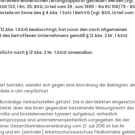
von einem einheitlichen Leitungsapparat gesteuert werden (vgl.
E 133, 1 Rn. 25; BSG, Urteil vom 26. Juni 1980 - 8a RU 106/79 - B
ebsteile im Sinne des § 4 Abs. 1 Satz 1 BetrVG (vgl. BSG, Urteil vom 
 12 Abs. 1 ASiG beabsichtigt, hat zuvor den nach allgemeinen
t des betroffenen Unternehmens gemäß § 12 Abs. 2 Nr. 1 ASiG
licht nach § 12 Abs. 2 Nr. 1 ASiG anwendbar.
iet betreibt, wendet sich gegen eine Anordnung der Beklagten, di
liale in Ulm verpflichtet.
elbständige Verkaufsstellen geführt. Die in den Märkten eingesetz
arktleiter üben das ihnen gegenüber bestehende Weisungsrecht des
röße und Einzelelementen typisiert aufgebaut, einheitlich
rbeitsprozesse sind unternehmenseinheitlich vorgegeben. Bei der
einer Gesamtbetriebsvereinbarung vom 21. Juli 2016 ist bei ihr
und ein (zentraler) Arbeitsschutzausschuss Filialbetriebe gebild