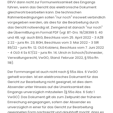
ERVV dann nicht zur Formunwirksamkeit des Eingangs
führen, wenn das Gericht das elektronische Dokument
gleichwohl bearbeiten kann. Die technischen
Rahmenbedingungen sollen "nur noch" insoweit verbindlich
vorgegeben werden, als dies für die Bearbeitung durch
das Gericht notwendig ist. Zwingend ist danach "nur noch"
die Übermittlung im Format PDF (vgl. BT-Drs. 19/28399 S. 40
und 48; vgl. auch BAG, Beschluss vom 25. April 2022 - 3 AZB
2.22 - juris Rn. 23; BGH, Beschluss vom 3. Mai 2022 - 3 StR
89/22 - juris Rn. 12; OLG Koblenz, Beschluss vom 7. Juni 2022
- 4 OLG 4 Ss 67/22 - juris Rn. 14; Ulrich in Schoch/Schneider,
Verwaltungsrecht, VwGO, Stand: Februar 2022, § 55a Rn.
118).
Der Formmangel ist auch nicht nach § 55a Abs. 6 VwGO
geheilt worden. Ist ein elektronisches Dokument für das
Gericht zur Bearbeitung nicht geeignet, ist dies dem
Absender unter Hinweis auf die Unwirksamkeit des
Eingangs unverzüglich mitzuteilen (§ 55a Abs. 6 Satz 1
VwGO). Das Dokument gilt als zum Zeitpunkt der früheren
Einreichung eingegangen, sofern der Absender es
unverzüglich in einer für das Gericht zur Bearbeitung
geeigneten Form nachreicht und glaubhaft macht, dass es