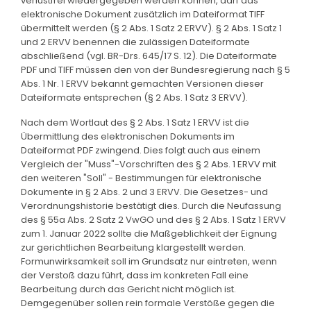
verlustfrei wiedergegeben werden können, darf das
elektronische Dokument zusätzlich im Dateiformat TIFF
übermittelt werden (§ 2 Abs. 1 Satz 2 ERVV). § 2 Abs. 1 Satz 1
und 2 ERVV benennen die zulässigen Dateiformate
abschließend (vgl. BR-Drs. 645/17 S. 12). Die Dateiformate
PDF und TIFF müssen den von der Bundesregierung nach § 5
Abs. 1 Nr. 1 ERVV bekannt gemachten Versionen dieser
Dateiformate entsprechen (§ 2 Abs. 1 Satz 3 ERVV).
Nach dem Wortlaut des § 2 Abs. 1 Satz 1 ERVV ist die
Übermittlung des elektronischen Dokuments im
Dateiformat PDF zwingend. Dies folgt auch aus einem
Vergleich der "Muss"-Vorschriften des § 2 Abs. 1 ERVV mit
den weiteren "Soll" - Bestimmungen für elektronische
Dokumente in § 2 Abs. 2 und 3 ERVV. Die Gesetzes- und
Verordnungshistorie bestätigt dies. Durch die Neufassung
des § 55a Abs. 2 Satz 2 VwGO und des § 2 Abs. 1 Satz 1 ERVV
zum 1. Januar 2022 sollte die Maßgeblichkeit der Eignung
zur gerichtlichen Bearbeitung klargestellt werden.
Formunwirksamkeit soll im Grundsatz nur eintreten, wenn
der Verstoß dazu führt, dass im konkreten Fall eine
Bearbeitung durch das Gericht nicht möglich ist.
Demgegenüber sollen rein formale Verstöße gegen die