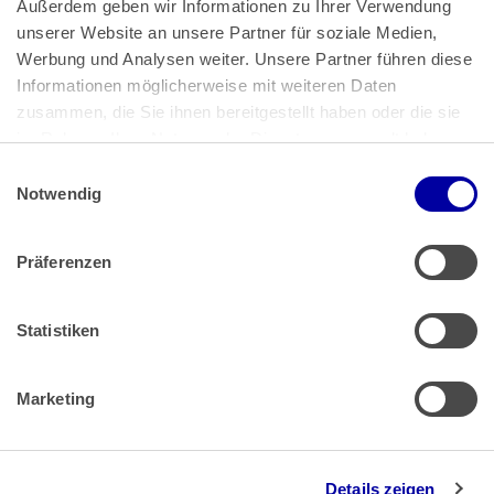
Außerdem geben wir Informationen zu Ihrer Verwendung 
unserer Website an unsere Partner für soziale Medien, 
Bundeskanzlerplatz 2
Werbung und Analysen weiter. Unsere Partner führen diese 
53113 Bonn
Informationen möglicherweise mit weiteren Daten 
zusammen, die Sie ihnen bereitgestellt haben oder die sie 
Pressemitteilungen
AGB
|
im Rahmen Ihrer Nutzung der Dienste gesammelt haben.
Impressum
Datenschutz
|
Einwilligungsauswahl
Impressum
 | 
Datenschutz
Notwendig
Präferenzen
Zahlung & Versand
Rücksendungen/Widerrufsbelehrung
Muster Widerrufsformular (PDF)
Statistiken
Remissionsbedingungen für den Handel
Kündigungsformular
Marketing
Barrierefreiheit
Details zeigen