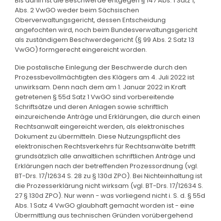
Bis dahin ist die Beschwerde entgegen § 147 Abs. 1 Satz 1,
Abs. 2 VwGO weder beim Sächsischen
Oberverwaltungsgericht, dessen Entscheidung
angefochten wird, noch beim Bundesverwaltungsgericht
als zuständigem Beschwerdegericht (§ 99 Abs. 2 Satz 13
VwGO) formgerecht eingereicht worden.
Die postalische Einlegung der Beschwerde durch den
Prozessbevollmächtigten des Klägers am 4. Juli 2022 ist
unwirksam. Denn nach dem am 1. Januar 2022 in Kraft
getretenen § 55d Satz 1 VwGO sind vorbereitende
Schriftsätze und deren Anlagen sowie schriftlich
einzureichende Anträge und Erklärungen, die durch einen
Rechtsanwalt eingereicht werden, als elektronisches
Dokument zu übermitteln. Diese Nutzungspflicht des
elektronischen Rechtsverkehrs für Rechtsanwälte betrifft
grundsätzlich alle anwaltlichen schriftlichen Anträge und
Erklärungen nach der betreffenden Prozessordnung (vgl.
BT-Drs. 17/12634 S. 28 zu § 130d ZPO). Bei Nichteinhaltung ist
die Prozesserklärung nicht wirksam (vgl. BT-Drs. 17/12634 S.
27 § 130d ZPO). Nur wenn - was vorliegend nicht i. S. d. § 55d
Abs. 1 Satz 4 VwGO glaubhaft gemacht worden ist - eine
Übermittlung aus technischen Gründen vorübergehend