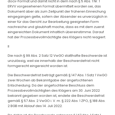
docx-Format und damit nicht in dem nach § 5 Abs. 1 Nr. 1
ERVV vorgesehenen Format übermittelt worden sei, das
Dokument aber als zum Zeitpunkt der früheren Einreichung
eingegangen gelte, sofern der Absender es unverzüglich in
einer für das Gericht zur Bearbeitung geeigneten Form
nachreiche und glaubhaft mache, dass es mit dem zuerst
eingereichten Dokument inhaltlich übereinstimme. Darauf
hat der Prozessbevollmächtigte des Klägers nicht reagiert.
II
Die nach § 99 Abs. 2 Satz 12 VwGO statthafte Beschwerde ist
unzulässig, weil sie innerhalb der Beschwerdefrist nicht
formgerecht eingereicht worden ist.
Die Beschwerdefrist beträgt gemäß § 147 Abs. 1 Satz 1 VwGO
zwei Wochen ab Bekanntgabe der angefochtenen
Entscheidung. Da der angefochtene Beschluss dem
Prozessbevollmächtigten des Klägers am 30. Juni 2022
bekannt gegeben worden ist, endete die Beschwerdefrist
gemäß § 57 Abs. 2 VwGO i. V. m. § 222 Abs. 1 ZPO, § 188 Abs.
2 BGB mit Ablauf des 14. Juli 2022.