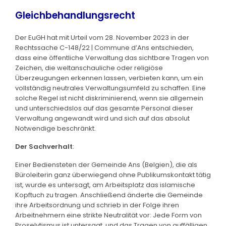
Gleichbehandlungsrecht
Der EuGH hat mit Urteil vom 28. November 2023 in der
Rechtssache C-148/22 | Commune d’Ans entschieden,
dass eine öffentliche Verwaltung das sichtbare Tragen von
Zeichen, die weltanschauliche oder religiöse
Überzeugungen erkennen lassen, verbieten kann, um ein
vollständig neutrales Verwaltungsumfeld zu schaffen. Eine
solche Regel ist nicht diskriminierend, wenn sie allgemein
und unterschiedslos auf das gesamte Personal dieser
Verwaltung angewandt wird und sich auf das absolut
Notwendige beschränkt.
Der Sachverhalt
:
Einer Bediensteten der Gemeinde Ans (Belgien), die als
Büroleiterin ganz überwiegend ohne Publikumskontakt tätig
ist, wurde es untersagt, am Arbeitsplatz das islamische
Kopftuch zu tragen. Anschließend änderte die Gemeinde
ihre Arbeitsordnung und schrieb in der Folge ihren
Arbeitnehmern eine strikte Neutralität vor: Jede Form von
Proselytismus ist untersagt, und das Tragen von auffälligen