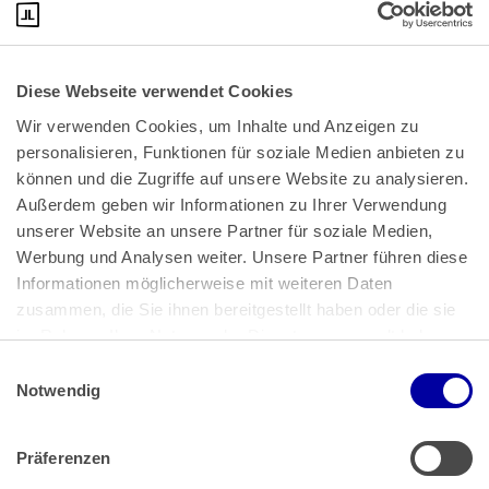
Diese Webseite verwendet Cookies
Wir verwenden Cookies, um Inhalte und Anzeigen zu 
personalisieren, Funktionen für soziale Medien anbieten zu 
können und die Zugriffe auf unsere Website zu analysieren. 
Außerdem geben wir Informationen zu Ihrer Verwendung 
unserer Website an unsere Partner für soziale Medien, 
Bundeskanzlerplatz 2
Werbung und Analysen weiter. Unsere Partner führen diese 
53113 Bonn
Informationen möglicherweise mit weiteren Daten 
zusammen, die Sie ihnen bereitgestellt haben oder die sie 
Pressemitteilungen
AGB
|
im Rahmen Ihrer Nutzung der Dienste gesammelt haben.
Impressum
Datenschutz
|
Einwilligungsauswahl
Impressum
 | 
Datenschutz
Notwendig
Präferenzen
Zahlung & Versand