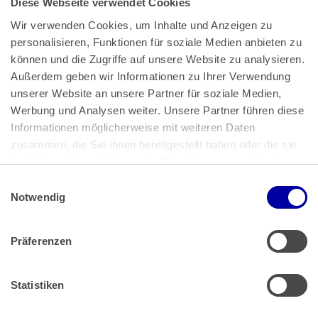
Diese Webseite verwendet Cookies
Wir verwenden Cookies, um Inhalte und Anzeigen zu 
personalisieren, Funktionen für soziale Medien anbieten zu 
können und die Zugriffe auf unsere Website zu analysieren. 
Außerdem geben wir Informationen zu Ihrer Verwendung 
unserer Website an unsere Partner für soziale Medien, 
Bundeskanzlerplatz 2
Werbung und Analysen weiter. Unsere Partner führen diese 
53113 Bonn
Informationen möglicherweise mit weiteren Daten 
zusammen, die Sie ihnen bereitgestellt haben oder die sie 
Pressemitteilungen
AGB
|
im Rahmen Ihrer Nutzung der Dienste gesammelt haben.
Impressum
Datenschutz
|
Einwilligungsauswahl
Impressum
 | 
Datenschutz
Notwendig
Präferenzen
Zahlung & Versand
Rücksendungen/Widerrufsbelehrung
Muster Widerrufsformular (PDF)
Statistiken
Remissionsbedingungen für den Handel
Kündigungsformular