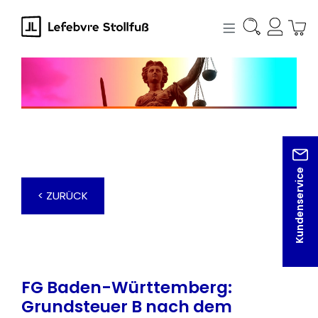
alt springen
Kundenservice
< ZURÜCK
FG Baden-Württemberg:
Grundsteuer B nach dem