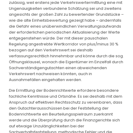
zulässig, weil erstens jede Verkehrswertermittlung eine mit
Ungenauigkeiten verbundene Schätzung sei und zweitens
angesichts der großen Zahl zu bewertender Grundstücke –
wie die alte Einheitsbewertung gezeigt habe – andernfalls
die Gefahr eines unüberwindlichen Verwaltungsaufwands
der erforderlichen periodischen Aktualisierung der Werte
entgegenstehen würde. Der mit dieser pauschalen
Regelung angestrebte Wertkorridor von plus/minus 30 %
bezogen auf den Verkehrswert sei deshalb
verfassungsrechtlich hinnehmbar und könne durch die sog.
Öffnungsklausel, wonach die Eigentümer im Einzelfall durch
Sachverständigengutachten einen abweichenden
Verkehrswert nachweisen könnten, auch in
Ausnahmefällen eingehalten werden.
Die Ermittlung der Bodenrichtwerte erfordere besondere
fachliche Kenntnisse und Ortsnähe. Es sei deshalb mit dem
Anspruch auf effektiven Rechtsschutz zu vereinbaren, dass
den Gutachterausschüssen bei der Feststellung der
Bodenrichtwerte ein Beurteilungsspielraum zuerkannt
werde und die Überprüfung durch die Finanzgerichte sich
auf etwaige Unzulänglichkeiten bei der
Sachverhaltsfeststellung, methodische Fehler und die