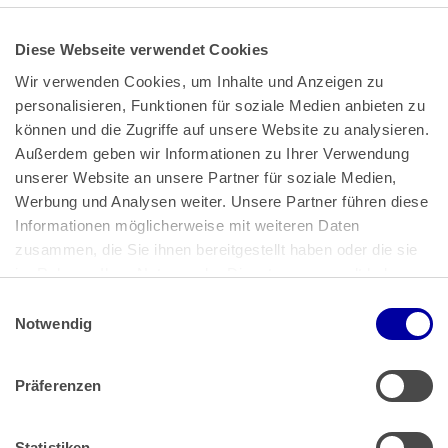
Diese Webseite verwendet Cookies
Wir verwenden Cookies, um Inhalte und Anzeigen zu 
personalisieren, Funktionen für soziale Medien anbieten zu 
können und die Zugriffe auf unsere Website zu analysieren. 
Außerdem geben wir Informationen zu Ihrer Verwendung 
unserer Website an unsere Partner für soziale Medien, 
Bundeskanzlerplatz 2
Werbung und Analysen weiter. Unsere Partner führen diese 
53113 Bonn
Informationen möglicherweise mit weiteren Daten 
zusammen, die Sie ihnen bereitgestellt haben oder die sie 
Pressemitteilungen
AGB
|
im Rahmen Ihrer Nutzung der Dienste gesammelt haben.
Impressum
Datenschutz
|
Einwilligungsauswahl
Impressum
 | 
Datenschutz
Notwendig
Präferenzen
Zahlung & Versand
Rücksendungen/Widerrufsbelehrung
Muster Widerrufsformular (PDF)
Statistiken