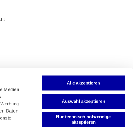
cht
Alle akzeptieren
e Medien 
r 
Auswahl akzeptieren
Newsletter
 Werbung 
Mediadaten
en Daten 
Media-Center
Nur technisch notwendige
enste 
akzeptieren