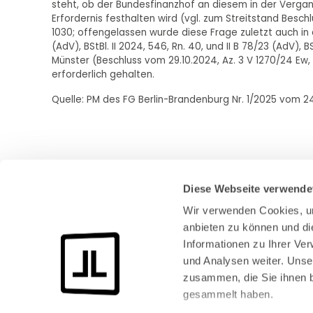
steht, ob der Bundesfinanzhof an diesem in der Vergan
Erfordernis festhalten wird (vgl. zum Streitstand Besc
1030; offengelassen wurde diese Frage zuletzt auch in
(AdV), BStBl. II 2024, 546, Rn. 40, und II B 78/23 (AdV), B
Münster (Beschluss vom 29.10.2024, Az. 3 V 1270/24 Ew,
erforderlich gehalten.
Quelle: PM des FG Berlin-Brandenburg Nr. 1/2025 vom 2
Diese Webseite verwende
Wir verwenden Cookies, um
anbieten zu können und di
Informationen zu Ihrer Ve
und Analysen weiter. Unse
Bundeskanzlerplatz 2
zusammen, die Sie ihnen b
53113 Bonn
gesammelt haben.