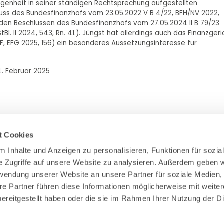
genheit in seiner ständigen Rechtsprechung aufgestellten
hluss des Bundesfinanzhofs vom 23.05.2022 V B 4/22, BFH/NV 2022,
 den Beschlüssen des Bundesfinanzhofs vom 27.05.2024 II B 79/23
StBl. II 2024, 543, Rn. 41.). Jüngst hat allerdings auch das Finanzgeri
 F, EFG 2025, 156) ein besonderes Aussetzungsinteresse für
4. Februar 2025
t Cookies
 Inhalte und Anzeigen zu personalisieren, Funktionen für sozial
e Zugriffe auf unsere Website zu analysieren. Außerdem geben wi
Zahlung & Versand
rwendung unserer Website an unsere Partner für soziale Medien,
Rücksendungen/Widerrufsbelehrung
re Partner führen diese Informationen möglicherweise mit weiter
Muster Widerrufsformular (PDF)
ereitgestellt haben oder die sie im Rahmen Ihrer Nutzung der Di
Remissionsbedingungen für den Handel
Kündigungsformular