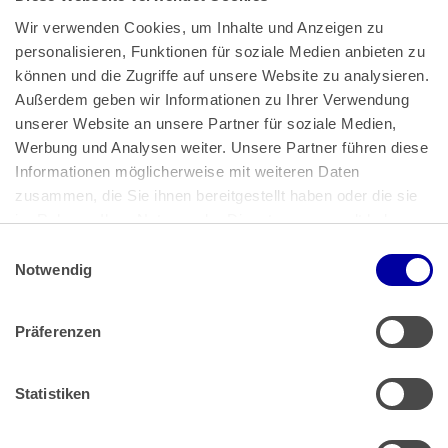
Wir verwenden Cookies, um Inhalte und Anzeigen zu 
personalisieren, Funktionen für soziale Medien anbieten zu 
können und die Zugriffe auf unsere Website zu analysieren. 
Außerdem geben wir Informationen zu Ihrer Verwendung 
unserer Website an unsere Partner für soziale Medien, 
Bundeskanzlerplatz 2
Werbung und Analysen weiter. Unsere Partner führen diese 
53113 Bonn
Informationen möglicherweise mit weiteren Daten 
zusammen, die Sie ihnen bereitgestellt haben oder die sie 
Pressemitteilungen
AGB
|
im Rahmen Ihrer Nutzung der Dienste gesammelt haben.
Impressum
Datenschutz
|
Einwilligungsauswahl
Impressum
 | 
Datenschutz
Notwendig
Präferenzen
Zahlung & Versand
Rücksendungen/Widerrufsbelehrung
Muster Widerrufsformular (PDF)
Statistiken
Remissionsbedingungen für den Handel
Kündigungsformular