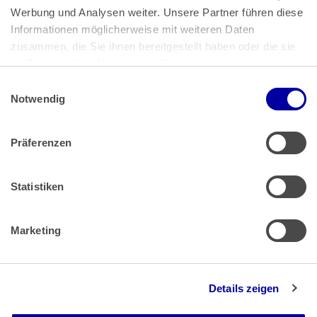
Bundeskanzlerplatz 2
Werbung und Analysen weiter. Unsere Partner führen diese 
53113 Bonn
Informationen möglicherweise mit weiteren Daten 
zusammen, die Sie ihnen bereitgestellt haben oder die sie 
Pressemitteilungen
AGB
|
im Rahmen Ihrer Nutzung der Dienste gesammelt haben.
Impressum
Datenschutz
|
Einwilligungsauswahl
Impressum
 | 
Datenschutz
Notwendig
Präferenzen
Zahlung & Versand
Rücksendungen/Widerrufsbelehrung
Muster Widerrufsformular (PDF)
Statistiken
Remissionsbedingungen für den Handel
Kündigungsformular
Marketing
Barrierefreiheit
Details zeigen
Newsletter