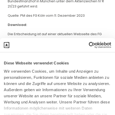
Bundesfinanzhof in München unter dem Aktenzeichen IV R
21/23 geführt wird.
Quelle: PM des FG Köln vom 11. Dezember 2023
Download:
Die Entscheidung ist auf einer aktuellen Webseite des FG
Köln abrufbar. Klicken Sie bitte
hier
:
Diese Webseite verwendet Cookies
Wir verwenden Cookies, um Inhalte und Anzeigen zu 
personalisieren, Funktionen für soziale Medien anbieten zu 
können und die Zugriffe auf unsere Website zu analysieren. 
Außerdem geben wir Informationen zu Ihrer Verwendung 
unserer Website an unsere Partner für soziale Medien, 
Bundeskanzlerplatz 2
Werbung und Analysen weiter. Unsere Partner führen diese 
53113 Bonn
Informationen möglicherweise mit weiteren Daten 
zusammen, die Sie ihnen bereitgestellt haben oder die sie 