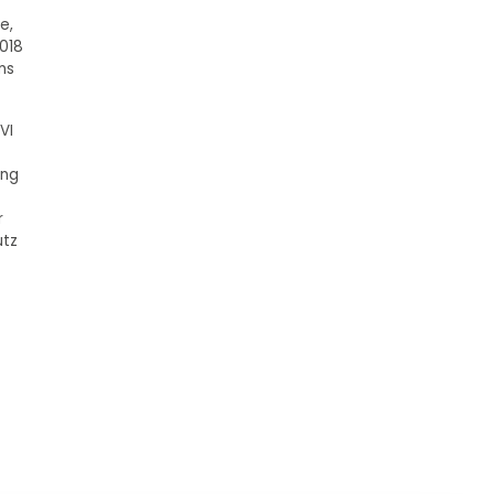
e,
2018
ns
VI
ung
r
utz