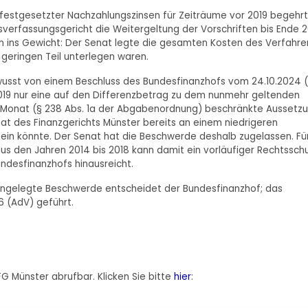
stgesetzter Nachzahlungszinsen für Zeiträume vor 2019 begehrt
sverfassungsgericht die Weitergeltung der Vorschriften bis Ende 
aum ins Gewicht: Der Senat legte die gesamten Kosten des Verfahre
 geringen Teil unterlegen waren.
ewusst von einem Beschluss des Bundesfinanzhofs vom 24.10.2024 (
2019 nur eine auf den Differenzbetrag zu dem nunmehr geltenden
ro Monat (§ 238 Abs. 1a der Abgabenordnung) beschränkte Aussetz
enat des Finanzgerichts Münster bereits an einem niedrigeren
 sein könnte. Der Senat hat die Beschwerde deshalb zugelassen. Fü
us den Jahren 2014 bis 2018 kann damit ein vorläufiger Rechtssch
undesfinanzhofs hinausreicht.
s eingelegte Beschwerde entscheidet der Bundesfinanzhof; das
6 (AdV) geführt.
FG Münster abrufbar. Klicken Sie bitte
hier
: