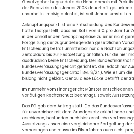
Gesetzgeber begründete die Höhe damals mit Praktikab
der Finanzkrise des Jahres 2008 dauerhaft gesunkene Z
unverhältnismäßig belastet, ist seit Jahren umstritten.
Anknüpfungspunkt ist eine Entscheidung des Bundesve
hatte festgestellt, dass ein Satz von 6 % pro Jahr für
in der anhaltenden Niedrigzinsphase zu einer nicht ger
Fortgeltung der zugrundeliegenden gesetzlichen Vorsch
Entscheidung betraf unmittelbar nur die Nachzahlungs
Zeitablaufs bis zur Festsetzung anfallen. Für die hie
ausdrücklich keine Entscheidung. Der Bundesfinanzhof 
Bundesverfassungsgericht gerichtet, die jedoch nur Aus
Bundesverfassungsgerichts: 1 BvL 8/24). Wie es um die A
bislang nicht geklärt. Genau diese Lücke betrifft der Stre
Im nunmehr vom Finanzgericht Münster entschiedenen 
vorläufigen Rechtsschutz beantragt, soweit Aussetzungs
Das FG gab dem Antrag statt. Da das Bundesverfassun
für unvereinbar mit dem Grundgesetz erklärt habe un
erschienen, bestünden auch hier ernstliche verfassung
Aussetzungszinsen eine vergleichbare Fortgeltung der 
vorhersagen und müsse im Eilverfahren auch nicht prog