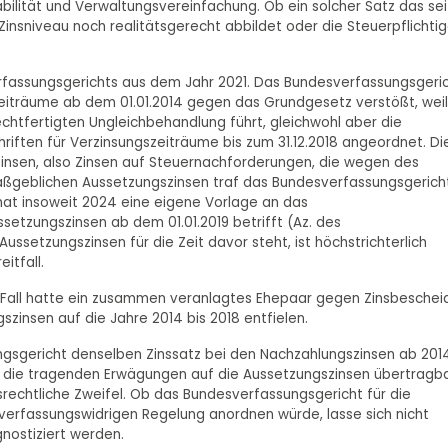
ilität und Verwaltungsvereinfachung. Ob ein solcher Satz das sei
insniveau noch realitätsgerecht abbildet oder die Steuerpflichti
rfassungsgerichts aus dem Jahr 2021. Das Bundesverfassungsgeri
 Zeiträume ab dem 01.01.2014 gegen das Grundgesetz verstößt, weil
echtfertigten Ungleichbehandlung führt, gleichwohl aber die
riften für Verzinsungszeiträume bis zum 31.12.2018 angeordnet. Di
zinsen, also Zinsen auf Steuernachforderungen, die wegen des
r maßgeblichen Aussetzungszinsen traf das Bundesverfassungsgerich
hat insoweit 2024 eine eigene Vorlage an das
setzungszinsen ab dem 01.01.2019 betrifft (Az. des
ussetzungszinsen für die Zeit davor steht, ist höchstrichterlich
itfall.
Fall hatte ein zusammen veranlagtes Ehepaar gegen Zinsbeschei
zinsen auf die Jahre 2014 bis 2018 entfielen.
gsgericht denselben Zinssatz bei den Nachzahlungszinsen ab 201
d die tragenden Erwägungen auf die Aussetzungszinsen übertragb
srechtliche Zweifel. Ob das Bundesverfassungsgericht für die
verfassungswidrigen Regelung anordnen würde, lasse sich nicht
nostiziert werden.