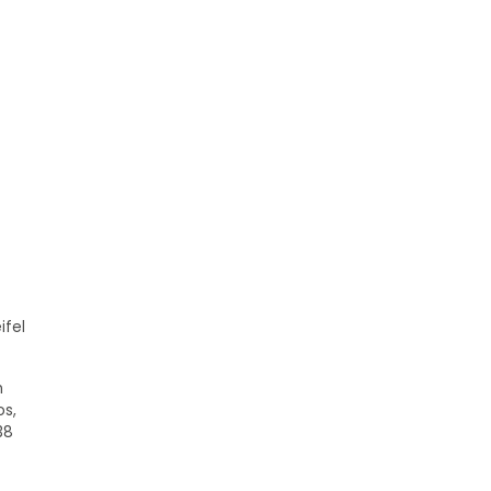
ifel
n
os,
38