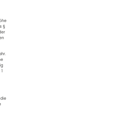
Höhe
s §
der
en
ahr.
ne
ig
 1
 die
e