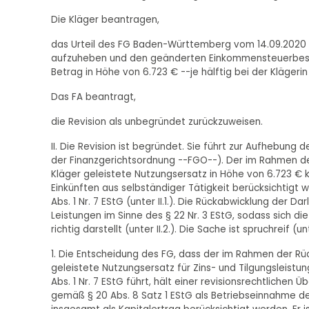
Die Kläger beantragen,
das Urteil des FG Baden-Württemberg vom 14.09.2020 -
aufzuheben und den geänderten Einkommensteuerbesch
Betrag in Höhe von 6.723 € --je hälftig bei der Klägeri
Das FA beantragt,
die Revision als unbegründet zurückzuweisen.
II. Die Revision ist begründet. Sie führt zur Aufhebung 
der Finanzgerichtsordnung --FGO--). Der im Rahmen d
Kläger geleistete Nutzungsersatz in Höhe von 6.723 € k
Einkünften aus selbständiger Tätigkeit berücksichtigt 
Abs. 1 Nr. 7 EStG (unter II.1.). Die Rückabwicklung der D
Leistungen im Sinne des § 22 Nr. 3 EStG, sodass sich d
richtig darstellt (unter II.2.). Die Sache ist spruchreif (
1. Die Entscheidung des FG, dass der im Rahmen der R
geleistete Nutzungsersatz für Zins- und Tilgungsleistu
Abs. 1 Nr. 7 EStG führt, hält einer revisionsrechtlichen
gemäß § 20 Abs. 8 Satz 1 EStG als Betriebseinnahme der