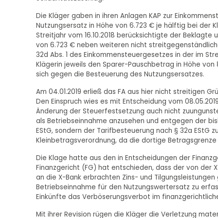
Die Kläger gaben in ihren Anlagen KAP zur Einkommenst
Nutzungsersatz in Höhe von 6.723 € je hälftig bei der
Streitjahr vom 16.10.2018 berücksichtigte der Beklagte
von 6.723 € neben weiteren nicht streitgegenständlich
32d Abs. 1 des Einkommensteuergesetzes in der im Str
Klägerin jeweils den Sparer-Pauschbetrag in Höhe von 
sich gegen die Besteuerung des Nutzungsersatzes.
Am 04.01.2019 erließ das FA aus hier nicht streitigen 
Den Einspruch wies es mit Entscheidung vom 08.05.2019
Änderung der Steuerfestsetzung auch nicht zuungunste
als Betriebseinnahme anzusehen und entgegen der bish
EStG, sondern der Tarifbesteuerung nach § 32a EStG zu 
Kleinbetragsverordnung, da die dortige Betragsgrenze 
Die Klage hatte aus den in Entscheidungen der Finanzge
Finanzgericht (FG) hat entschieden, dass der von der X
an die X-Bank erbrachten Zins- und Tilgungsleistungen g
Betriebseinnahme für den Nutzungswertersatz zu erfas
Einkünfte das Verböserungsverbot im finanzgerichtlic
Mit ihrer Revision rügen die Kläger die Verletzung mate