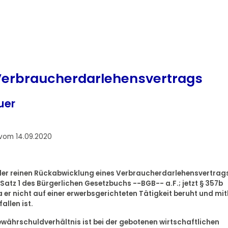
Verbraucherdarlehensvertrags
uer
vom 14.09.2020
 der reinen Rückabwicklung eines Verbraucherdarlehensvertrag
atz 1 des Bürgerlichen Gesetzbuchs --BGB-- a.F.; jetzt § 357b
 er nicht auf einer erwerbsgerichteten Tätigkeit beruht und mit
allen ist.
währschuldverhältnis ist bei der gebotenen wirtschaftlichen