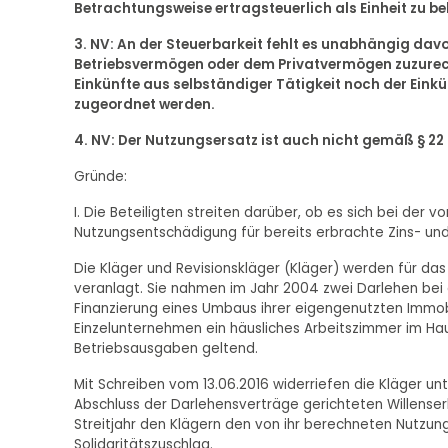
Betrachtungsweise ertragsteuerlich als Einheit zu b
3. NV: An der Steuerbarkeit fehlt es unabhängig davo
Betriebsvermögen oder dem Privatvermögen zuzurec
Einkünfte aus selbständiger Tätigkeit noch der Eink
zugeordnet werden.
4. NV: Der Nutzungsersatz ist auch nicht gemäß § 22
Gründe:
I. Die Beteiligten streiten darüber, ob es sich bei der
Nutzungsentschädigung für bereits erbrachte Zins- und
Die Kläger und Revisionskläger (Kläger) werden für da
veranlagt. Sie nahmen im Jahr 2004 zwei Darlehen bei
Finanzierung eines Umbaus ihrer eigengenutzten Immobil
Einzelunternehmen ein häusliches Arbeitszimmer im Ha
Betriebsausgaben geltend.
Mit Schreiben vom 13.06.2016 widerriefen die Kläger un
Abschluss der Darlehensverträge gerichteten Willenser
Streitjahr den Klägern den von ihr berechneten Nutzun
Solidaritätszuschlag.