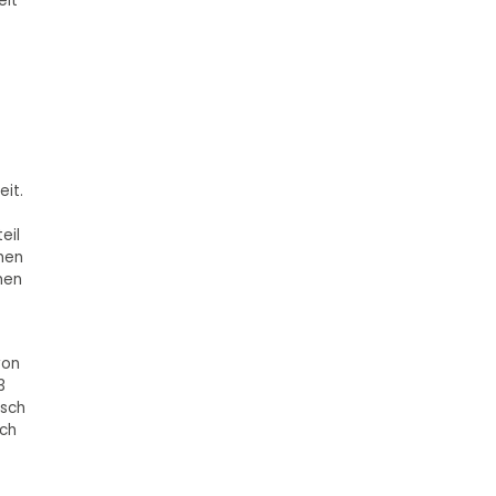
eit
it.
eil
hen
men
von
3
usch
uch