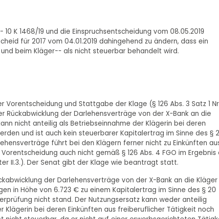
 10 K 1468/19 und die Einspruchsentscheidung vom 08.05.2019
eid für 2017 vom 04.01.2019 dahingehend zu ändern, dass ein
n und beim Kläger-- als nicht steuerbar behandelt wird.
der Vorentscheidung und Stattgabe der Klage (§ 126 Abs. 3 Satz 1 Nr.
er Rückabwicklung der Darlehensverträge von der X-Bank an die
ann nicht anteilig als Betriebseinnahme der Klägerin bei deren
werden und ist auch kein steuerbarer Kapitalertrag im Sinne des § 
arlehensverträge führt bei den Klägern ferner nicht zu Einkünften au
ie Vorentscheidung auch nicht gemäß § 126 Abs. 4 FGO im Ergebnis 
unter II.3.). Der Senat gibt der Klage wie beantragt statt.
ückabwicklung der Darlehensverträge von der X-Bank an die Kläger
ngen in Höhe von 6.723 € zu einem Kapitalertrag im Sinne des § 20
 Überprüfung nicht stand. Der Nutzungsersatz kann weder anteilig
 Klägerin bei deren Einkünften aus freiberuflicher Tätigkeit noch