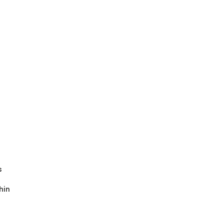
s
hin