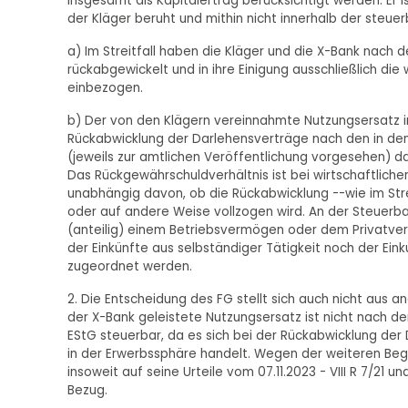
insgesamt als Kapitalertrag berücksichtigt werden. Er i
der Kläger beruht und mithin nicht innerhalb der steuer
a) Im Streitfall haben die Kläger und die X-Bank nach
rückabgewickelt und in ihre Einigung ausschließlich d
einbezogen.
b) Der von den Klägern vereinnahmte Nutzungsersatz in H
Rückabwicklung der Darlehensverträge nach den in den Ur
(jeweils zur amtlichen Veröffentlichung vorgesehen) 
Das Rückgewährschuldverhältnis ist bei wirtschaftlicher
unabhängig davon, ob die Rückabwicklung --wie im Streitf
oder auf andere Weise vollzogen wird. An der Steuerba
(anteilig) einem Betriebsvermögen oder dem Privatv
der Einkünfte aus selbständiger Tätigkeit noch der Ei
zugeordnet werden.
2. Die Entscheidung des FG stellt sich auch nicht aus a
der X-Bank geleistete Nutzungsersatz ist nicht nach de
EStG steuerbar, da es sich bei der Rückabwicklung der
in der Erwerbssphäre handelt. Wegen der weiteren B
insoweit auf seine Urteile vom 07.11.2023 - VIII R 7/21 u
Bezug.