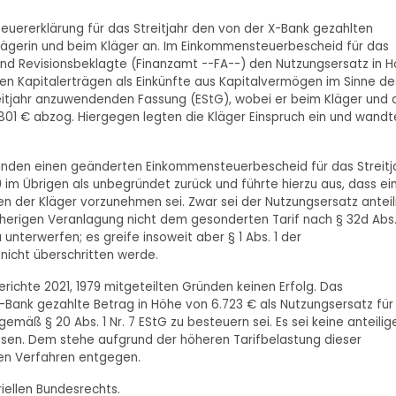
euererklärung für das Streitjahr den von der X-Bank gezahlten
 Klägerin und beim Kläger an. Im Einkommensteuerbescheid für das
 und Revisionsbeklagte (Finanzamt --FA--) den Nutzungsersatz in 
en Kapitalerträgen als Einkünfte aus Kapitalvermögen im Sinne de
eitjahr anzuwendenden Fassung (EStG), wobei er beim Kläger und 
801 € abzog. Hiergegen legten die Kläger Einspruch ein und wandt
Gründen einen geänderten Einkommensteuerbescheid für das Streitj
 im Übrigen als unbegründet zurück und führte hierzu aus, dass ei
n der Kläger vorzunehmen sei. Zwar sei der Nutzungsersatz anteil
erigen Veranlagung nicht dem gesonderten Tarif nach § 32d Abs.
unterwerfen; es greife insoweit aber § 1 Abs. 1 der
nicht überschritten werde.
richte 2021, 1979 mitgeteilten Gründen keinen Erfolg. Das
-Bank gezahlte Betrag in Höhe von 6.723 € als Nutzungsersatz für
emäß § 20 Abs. 1 Nr. 7 EStG zu besteuern sei. Es sei keine anteilig
sen. Dem stehe aufgrund der höheren Tarifbelastung dieser
hen Verfahren entgegen.
riellen Bundesrechts.