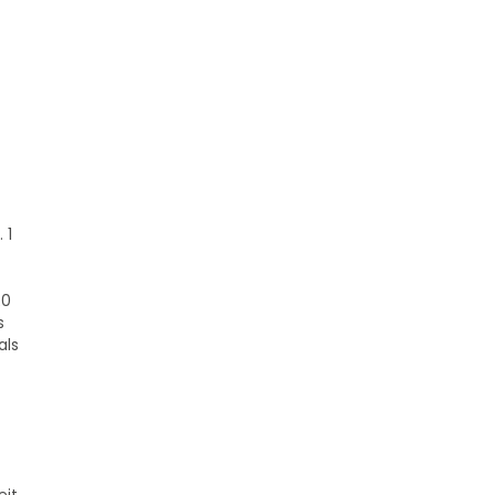
 1
20
s
als