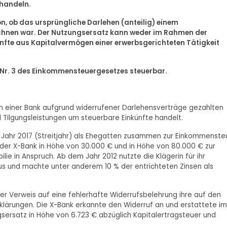
ehandeln.
n, ob das ursprüngliche Darlehen (anteilig) einem
hnen war. Der Nutzungsersatz kann weder im Rahmen der
ünfte aus Kapitalvermögen einer erwerbsgerichteten Tätigkeit
 Nr. 3 des Einkommensteuergesetzes steuerbar.
 von einer Bank aufgrund widerrufener Darlehensverträge gezahlten
 Tilgungsleistungen um steuerbare Einkünfte handelt.
s Jahr 2017 (Streitjahr) als Ehegatten zusammen zur Einkommenste
 der X-Bank in Höhe von 30.000 € und in Höhe von 80.000 € zur
ie in Anspruch. Ab dem Jahr 2012 nutzte die Klägerin für ihr
us und machte unter anderem 10 % der entrichteten Zinsen als
ter Verweis auf eine fehlerhafte Widerrufsbelehrung ihre auf den
klärungen. Die X-Bank erkannte den Widerruf an und erstattete im
gsersatz in Höhe von 6.723 € abzüglich Kapitalertragsteuer und