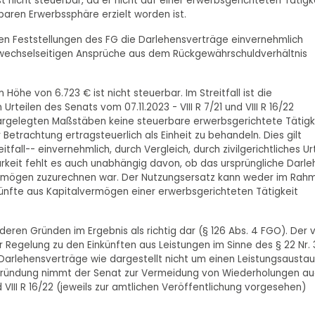
st nicht steuerbar, da er nicht auf einer erwerbsgerichteten Tätigk
baren Erwerbssphäre erzielt worden ist.
 den Feststellungen des FG die Darlehensverträge einvernehmlich
ie wechselseitigen Ansprüche aus dem Rückgewährschuldverhältnis
öhe von 6.723 € ist nicht steuerbar. Im Streitfall ist die
teilen des Senats vom 07.11.2023 - VIII R 7/21 und VIII R 16/22
dargelegten Maßstäben keine steuerbare erwerbsgerichtete Tätigke
 Betrachtung ertragsteuerlich als Einheit zu behandeln. Dies gilt
all-- einvernehmlich, durch Vergleich, durch zivilgerichtliches Urt
rkeit fehlt es auch unabhängig davon, ob das ursprüngliche Darle
ermögen zuzurechnen war. Der Nutzungsersatz kann weder im Rah
nkünfte aus Kapitalvermögen einer erwerbsgerichteten Tätigkeit
nderen Gründen im Ergebnis als richtig dar (§ 126 Abs. 4 FGO). Der 
r Regelung zu den Einkünften aus Leistungen im Sinne des § 22 Nr. 
 Darlehensverträge wie dargestellt nicht um einen Leistungsausta
egründung nimmt der Senat zur Vermeidung von Wiederholungen a
nd VIII R 16/22 (jeweils zur amtlichen Veröffentlichung vorgesehen)