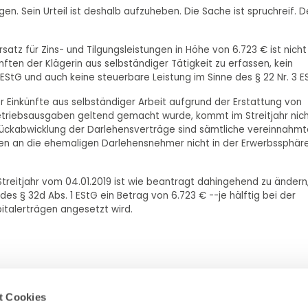
. Sein Urteil ist deshalb aufzuheben. Die Sache ist spruchreif. D
atz für Zins- und Tilgungsleistungen in Höhe von 6.723 € ist nicht
ften der Klägerin aus selbständiger Tätigkeit zu erfassen, kein
7 EStG und auch keine steuerbare Leistung im Sinne des § 22 Nr. 3 E
 Einkünfte aus selbständiger Arbeit aufgrund der Erstattung von
Betriebsausgaben geltend gemacht wurde, kommt im Streitjahr nich
Rückabwicklung der Darlehensverträge sind sämtliche vereinnahm
insen an die ehemaligen Darlehensnehmer nicht in der Erwerbssphär
eitjahr vom 04.01.2019 ist wie beantragt dahingehend zu ändern
es § 32d Abs. 1 EStG ein Betrag von 6.723 € --je hälftig bei der
italerträgen angesetzt wird.
t Cookies