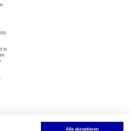
er
StG.
t in
ten
e
,
Alle akzeptieren