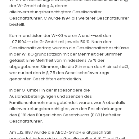
der W-GmbH oblag A, deren
alleinvertretungsberechtigtem Gesellschafter-
Geschäftsführer. C wurde 1994 als weiterer Geschäftsführer
bestellt.
Kommanditisten der W-KG waren A und --seit dem
...07.1994-- die G-GmbH mit jeweils 50 %. Nach dem
Gesellschaftsvertrag wurden die Gesellschafterbeschlüsse
in der W-KG grundsätzlich mit der Mehrheit der Stimmen
gefasst. Eine Mehrheit von mindestens 75 % der
abgegebenen Stimmen, die die Stimmen des A einschließt,
war nur bei den in § 7.5 des Gesellschaftsvertrags
genannten Geschäften erforderlich.
In der G-GmbH, in der insbesondere die
Auslandsbeteiligungen und Lizenzen des
Familienunternehmens gebündelt waren, war A ebenfalls
alleinvertretungsberechtigter, von den Beschränkungen
des § 181 des Bürgerlichen Gesetzbuchs (BGB) befreiter
Geschäftsführer.
Am ...12.1997 wurde die ABCD-GmbH & atypisch Still
gegründet, indem sich die Gesellschafter A, B, C und D mit