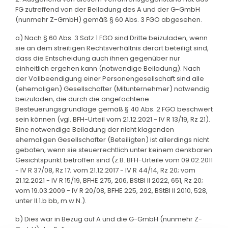
FG zutreffend von der Beiladung des A und der G-GmbH
(nunmehr Z-GmbH) gemäß § 60 Abs. 3 FGO abgesehen.
a) Nach § 60 Abs. 3 Satz 1 FGO sind Dritte beizuladen, wenn
sie an dem streitigen Rechtsverhältnis derart beteiligt sind,
dass die Entscheidung auch ihnen gegenüber nur
einheitlich ergehen kann (notwendige Beiladung). Nach
der Vollbeendigung einer Personengesellschaft sind alle
(ehemaligen) Gesellschafter (Mitunternehmer) notwendig
beizuladen, die durch die angefochtene
Besteuerungsgrundlage gemäß § 40 Abs. 2 FGO beschwert
sein können (vgl. BFH-Urteil vom 21.12.2021 - IV R 13/19, Rz 21).
Eine notwendige Beiladung der nicht klagenden
ehemaligen Gesellschafter (Beteiligten) ist allerdings nicht
geboten, wenn sie steuerrechtlich unter keinem denkbaren
Gesichtspunkt betroffen sind (z.B. BFH-Urteile vom 09.02.2011
- IV R 37/08, Rz 17; vom 21.12.2017 - IV R 44/14, Rz 20; vom
21.12.2021 - IV R 15/19, BFHE 275, 206, BStBl II 2022, 651, Rz 20;
vom 19.03.2009 - IV R 20/08, BFHE 225, 292, BStBl II 2010, 528,
unter II.1.b bb, m.w.N.).
b) Dies war in Bezug auf A und die G-GmbH (nunmehr Z-