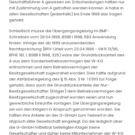
Geschäftsführer A gewesen sei. Entscheidungen hätten nur
mit Zustimmung von A getroffen werden können. A habe in
allen Gesellschaften (jedenfalls) bis Ende 1999 das Sagen
gehabt.
Schließlich müsse die Übergangsregelung im BMF-
Schreiben vom 28.04.1998, BStBl I 1998, 583 Anwendung
finden. Infolge der ab 1999 anzuwendenden
Rechtsprechung (BFH-Urteil vom 23.04.1996 - VIII R 13/95,
BFHE 181, 1, BStBl II 1998, 325) wäre der Grundstücksanteil des
A aus dem Sonderbetriebsvermögen der W-KG
entnommen und dem Betriebsvermögen der
Besitzgesellschaft zugeordnet worden. Dies hätte aufgrund
der Abfärberegelung des § 15 Abs. 3 Nr. 1 EStG zur Folge
gehabt, dass auch die Grundstücksanteile der Nur-
Besitzgesellschafter (Kläger) dem Betriebsvermögen der
Besitzgesellschaft zugeordnet worden seien und nun
gewerbliche Einkünfte vorlägen. Die Übergangsregelung
sei von den Klägern in Anspruch genommen worden. Sie
hätten ihre Anteile an der G-GmbH zum Teilwert in die
atypisch stille Gesellschaft eingelegt. Da die lediglich über
die G-GmbH mittelbar beteiligten Kläger keine
Gesellschafter und daher keine Mitunternehmer der W-KG