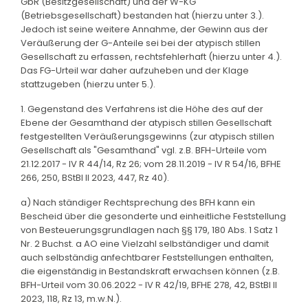
GbR (Besitzgesellschaft) und der W-KG
(Betriebsgesellschaft) bestanden hat (hierzu unter 3.).
Jedoch ist seine weitere Annahme, der Gewinn aus der
Veräußerung der G-Anteile sei bei der atypisch stillen
Gesellschaft zu erfassen, rechtsfehlerhaft (hierzu unter 4.).
Das FG-Urteil war daher aufzuheben und der Klage
stattzugeben (hierzu unter 5.).
1. Gegenstand des Verfahrens ist die Höhe des auf der
Ebene der Gesamthand der atypisch stillen Gesellschaft
festgestellten Veräußerungsgewinns (zur atypisch stillen
Gesellschaft als "Gesamthand" vgl. z.B. BFH-Urteile vom
21.12.2017 - IV R 44/14, Rz 26; vom 28.11.2019 - IV R 54/16, BFHE
266, 250, BStBl II 2023, 447, Rz 40).
a) Nach ständiger Rechtsprechung des BFH kann ein
Bescheid über die gesonderte und einheitliche Feststellung
von Besteuerungsgrundlagen nach §§ 179, 180 Abs. 1 Satz 1
Nr. 2 Buchst. a AO eine Vielzahl selbständiger und damit
auch selbständig anfechtbarer Feststellungen enthalten,
die eigenständig in Bestandskraft erwachsen können (z.B.
BFH-Urteil vom 30.06.2022 - IV R 42/19, BFHE 278, 42, BStBl II
2023, 118, Rz 13, m.w.N.).