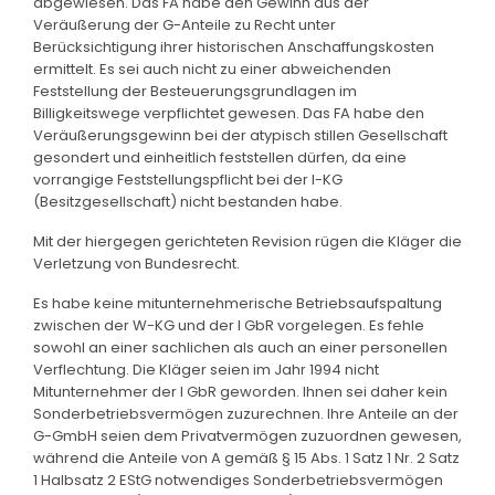
abgewiesen. Das FA habe den Gewinn aus der
Veräußerung der G-Anteile zu Recht unter
Berücksichtigung ihrer historischen Anschaffungskosten
ermittelt. Es sei auch nicht zu einer abweichenden
Feststellung der Besteuerungsgrundlagen im
Billigkeitswege verpflichtet gewesen. Das FA habe den
Veräußerungsgewinn bei der atypisch stillen Gesellschaft
gesondert und einheitlich feststellen dürfen, da eine
vorrangige Feststellungspflicht bei der I-KG
(Besitzgesellschaft) nicht bestanden habe.
Mit der hiergegen gerichteten Revision rügen die Kläger die
Verletzung von Bundesrecht.
Es habe keine mitunternehmerische Betriebsaufspaltung
zwischen der W-KG und der I GbR vorgelegen. Es fehle
sowohl an einer sachlichen als auch an einer personellen
Verflechtung. Die Kläger seien im Jahr 1994 nicht
Mitunternehmer der I GbR geworden. Ihnen sei daher kein
Sonderbetriebsvermögen zuzurechnen. Ihre Anteile an der
G-GmbH seien dem Privatvermögen zuzuordnen gewesen,
während die Anteile von A gemäß § 15 Abs. 1 Satz 1 Nr. 2 Satz
1 Halbsatz 2 EStG notwendiges Sonderbetriebsvermögen