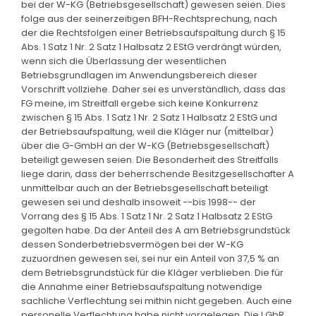
bei der W-KG (Betriebsgesellschaft) gewesen seien. Dies
folge aus der seinerzeitigen BFH-Rechtsprechung, nach
der die Rechtsfolgen einer Betriebsaufspaltung durch § 15
Abs. 1 Satz 1 Nr. 2 Satz 1 Halbsatz 2 EStG verdrängt würden,
wenn sich die Überlassung der wesentlichen
Betriebsgrundlagen im Anwendungsbereich dieser
Vorschrift vollziehe. Daher sei es unverständlich, dass das
FG meine, im Streitfall ergebe sich keine Konkurrenz
zwischen § 15 Abs. 1 Satz 1 Nr. 2 Satz 1 Halbsatz 2 EStG und
der Betriebsaufspaltung, weil die Kläger nur (mittelbar)
über die G-GmbH an der W-KG (Betriebsgesellschaft)
beteiligt gewesen seien. Die Besonderheit des Streitfalls
liege darin, dass der beherrschende Besitzgesellschafter A
unmittelbar auch an der Betriebsgesellschaft beteiligt
gewesen sei und deshalb insoweit --bis 1998-- der
Vorrang des § 15 Abs. 1 Satz 1 Nr. 2 Satz 1 Halbsatz 2 EStG
gegolten habe. Da der Anteil des A am Betriebsgrundstück
dessen Sonderbetriebsvermögen bei der W-KG
zuzuordnen gewesen sei, sei nur ein Anteil von 37,5 % an
dem Betriebsgrundstück für die Kläger verblieben. Die für
die Annahme einer Betriebsaufspaltung notwendige
sachliche Verflechtung sei mithin nicht gegeben. Auch eine
personelle Verflechtung habe nicht vorgelegen. Die I GbR