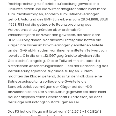
Rechtsprechung zur Betriebsaufspaltung gewerbliche
Einkünfte erzielt und die Wirtschaftsgüter hätten nicht mehr
zum Privatvermögen, sondern zum Betriebsvermögen
gehört. Aufgrund des BMF-Schreibens vom 28.04.1998, BStBl
I 1998, 583 sei die geänderte Rechtsprechung aus
Vertrauensschutzgründen aber erstmals für
Wirtschaftsjahre anzuwenden gewesen, die nach dem
31.12.1998 begannen. Vor diesem Hintergrund hätten die
Kläger ihre bisher im Privatvermögen gehaltenen Anteile
an der G-GmbH mit dem von ihnen ermittelten Teilwert von
jeweils ...€ in die am ...12.1997 gegründete atypisch stille
Gesellschaft eingelegt. Dieser Teilwert --nicht aber die
historischen Anschaffungskosten-- sei der Berechnung des
Veräußerungsgewinns zugrunde zu legen. Zudem
machten die Kläger geltend, dass für den Fall, dass eine
Betriebsaufspaltung vorliege, die G-Anteile als
Sonderbetriebsvermögen der Kläger bei der I-KG
anzusehen seien. Der Veräußerungsgewinn sei dann nicht
bei der atypisch stillen Gesellschaft zu erfassen, so dass
der Klage vollumfänglich stattzugeben sei.
Das FG hat die Klage mit Urteil vom 16.12.2019 - 1 K 2182/18