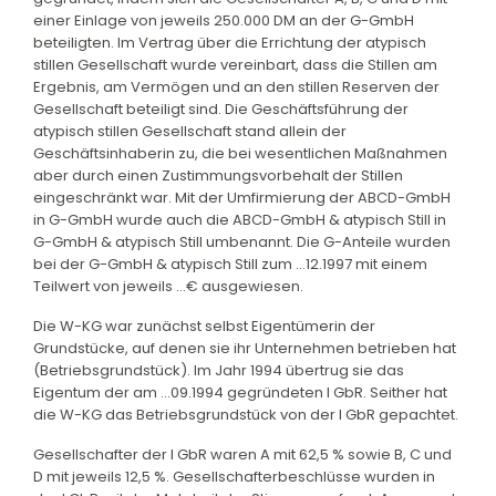
einer Einlage von jeweils 250.000 DM an der G-GmbH
beteiligten. Im Vertrag über die Errichtung der atypisch
stillen Gesellschaft wurde vereinbart, dass die Stillen am
Ergebnis, am Vermögen und an den stillen Reserven der
Gesellschaft beteiligt sind. Die Geschäftsführung der
atypisch stillen Gesellschaft stand allein der
Geschäftsinhaberin zu, die bei wesentlichen Maßnahmen
aber durch einen Zustimmungsvorbehalt der Stillen
eingeschränkt war. Mit der Umfirmierung der ABCD-GmbH
in G-GmbH wurde auch die ABCD-GmbH & atypisch Still in
G-GmbH & atypisch Still umbenannt. Die G-Anteile wurden
bei der G-GmbH & atypisch Still zum ...12.1997 mit einem
Teilwert von jeweils ...€ ausgewiesen.
Die W-KG war zunächst selbst Eigentümerin der
Grundstücke, auf denen sie ihr Unternehmen betrieben hat
(Betriebsgrundstück). Im Jahr 1994 übertrug sie das
Eigentum der am ...09.1994 gegründeten I GbR. Seither hat
die W-KG das Betriebsgrundstück von der I GbR gepachtet.
Gesellschafter der I GbR waren A mit 62,5 % sowie B, C und
D mit jeweils 12,5 %. Gesellschafterbeschlüsse wurden in