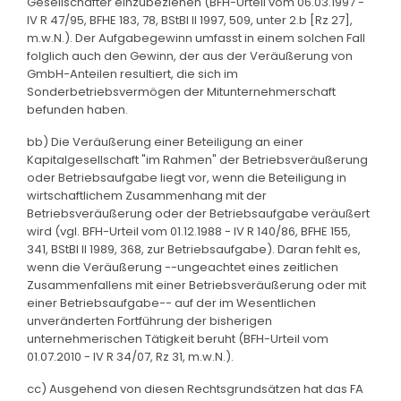
Gesellschafter einzubeziehen (BFH-Urteil vom 06.03.1997 -
IV R 47/95, BFHE 183, 78, BStBl II 1997, 509, unter 2.b [Rz 27],
m.w.N.). Der Aufgabegewinn umfasst in einem solchen Fall
folglich auch den Gewinn, der aus der Veräußerung von
GmbH-Anteilen resultiert, die sich im
Sonderbetriebsvermögen der Mitunternehmerschaft
befunden haben.
bb) Die Veräußerung einer Beteiligung an einer
Kapitalgesellschaft "im Rahmen" der Betriebsveräußerung
oder Betriebsaufgabe liegt vor, wenn die Beteiligung in
wirtschaftlichem Zusammenhang mit der
Betriebsveräußerung oder der Betriebsaufgabe veräußert
wird (vgl. BFH-Urteil vom 01.12.1988 - IV R 140/86, BFHE 155,
341, BStBl II 1989, 368, zur Betriebsaufgabe). Daran fehlt es,
wenn die Veräußerung --ungeachtet eines zeitlichen
Zusammenfallens mit einer Betriebsveräußerung oder mit
einer Betriebsaufgabe-- auf der im Wesentlichen
unveränderten Fortführung der bisherigen
unternehmerischen Tätigkeit beruht (BFH-Urteil vom
01.07.2010 - IV R 34/07, Rz 31, m.w.N.).
cc) Ausgehend von diesen Rechtsgrundsätzen hat das FA