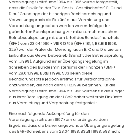
Veranlagungszeiträume 1994 bis 1996 wurde festgestellt,
dass die Einkünfte der "Nur-Besitz-Gesellschafter" B, C und
D auf Grundlage der bisherigen Rechtsprechung und
Verwaltungspraxis als Einkünfte aus Vermietung und
Verpachtung angesehen worden waren. Infolge der
geänderten Rechtsprechung zur mitunternehmerischen
Betriebsaufspaltung mit dem Urteil des Bundesfinanzhofs
(BFH) vom 23.04.1996 - VIII R 13/95 (BFHE 181, 1, BStBl II 1998,
325) war der Prüfer der Meinung, auch B, C und D erzielten
Einkünfte aus Gewerbebetrieb (Bericht der Betriebsprüfung
vom ...1999). Aufgrund einer Übergangsregelung im
Schreiben des Bundesministeriums der Finanzen (BMF)
vom 28.04.1998, BStBl I 1998, 583 seien diese
Rechtsgrundsätze jedoch erstmals für Wirtschaftsjahre
anzuwenden, die nach dem 31.12.1998 beginnen. Für die
Veranlagungszeiträume 1994 bis 1996 wurden für die Kläger
aus ihrer Beteiligung an der I GbR daher weiterhin Einkünfte
aus Vermietung und Verpachtung festgestellt.
Eine nachfolgende Außenprüfung für den
Veranlagungszeitraum 1997 kam allerdings zu dem
Ergebnis, dass die bisher angewandte Übergangsregelung
des BMF-Schreibens vom 28.04.1998, BStBl I 1998, 583 nicht