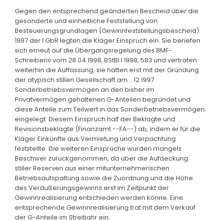
Gegen den entsprechend geänderten Bescheid über die
gesonderte und einheitliche Feststellung von
Besteuerungsgrundlagen (Gewinnfeststellungsbescheid)
1997 der I GbR legten die Kläger Einspruch ein. Sie beriefen
sich erneut auf die Übergangsregelung des BMF-
Schreibens vom 28.04.1998, BStBl I 1998, 583 und vertraten
weiterhin die Auffassung, sie hätten erst mit der Gründung
der atypisch stillen Gesellschaft am ...12.1997
Sonderbetriebsvermögen an den bisher im
Privatvermögen gehaltenen G-Anteilen begründet und
diese Anteile zum Teilwert in das Sonderbetriebsvermögen
eingelegt. Diesem Einspruch half der Beklagte und
Revisionsbeklagte (Finanzamt --FA--) ab, indem er für die
Kläger Einkünfte aus Vermietung und Verpachtung
feststellte. Die weiteren Einsprüche wurden mangels
Beschwer zurückgenommen, da über die Aufdeckung
stiller Reserven aus einer mitunternehmerischen
Betriebsaufspaltung sowie die Zuordnung und die Höhe
des Veräußerungsgewinns erst im Zeitpunkt der
Gewinnrealisierung entschieden werden könne. Eine
entsprechende Gewinnrealisierung trat mit dem Verkauf
der G-Anteile im Streitjahr ein.