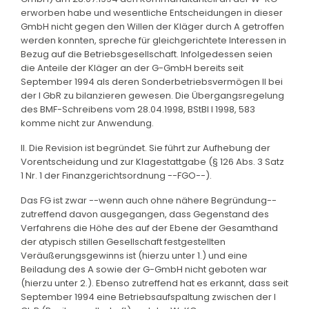
erworben habe und wesentliche Entscheidungen in dieser
GmbH nicht gegen den Willen der Kläger durch A getroffen
werden konnten, spreche für gleichgerichtete Interessen in
Bezug auf die Betriebsgesellschaft. Infolgedessen seien
die Anteile der Kläger an der G-GmbH bereits seit
September 1994 als deren Sonderbetriebsvermögen II bei
der I GbR zu bilanzieren gewesen. Die Übergangsregelung
des BMF-Schreibens vom 28.04.1998, BStBl I 1998, 583
komme nicht zur Anwendung.
II. Die Revision ist begründet. Sie führt zur Aufhebung der
Vorentscheidung und zur Klagestattgabe (§ 126 Abs. 3 Satz
1 Nr. 1 der Finanzgerichtsordnung --FGO--).
Das FG ist zwar --wenn auch ohne nähere Begründung--
zutreffend davon ausgegangen, dass Gegenstand des
Verfahrens die Höhe des auf der Ebene der Gesamthand
der atypisch stillen Gesellschaft festgestellten
Veräußerungsgewinns ist (hierzu unter 1.) und eine
Beiladung des A sowie der G-GmbH nicht geboten war
(hierzu unter 2.). Ebenso zutreffend hat es erkannt, dass seit
September 1994 eine Betriebsaufspaltung zwischen der I