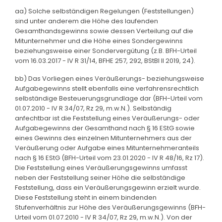
aa) Solche selbständigen Regelungen (Feststellungen)
sind unter anderem die Höhe des laufenden
Gesamthandsgewinns sowie dessen Verteilung auf die
Mitunternehmer und die Höhe eines Sondergewinns
beziehungsweise einer Sondervergütung (z.B. BFH-Urteil
vom 16.03.2017 - IV R 31/14, BFHE 257, 292, BStBl II 2019, 24).
bb) Das Vorliegen eines Veräußerungs- beziehungsweise
Aufgabegewinns stellt ebenfalls eine verfahrensrechtlich
selbständige Besteuerungsgrundlage dar (BFH-Urteil vom
01.07.2010 - IV R 34/07, Rz 29, m.w.N.). Selbständig
anfechtbar ist die Feststellung eines Veräußerungs- oder
Aufgabegewinns der Gesamthand nach § 16 EStG sowie
eines Gewinns des einzelnen Mitunternehmers aus der
Veräußerung oder Aufgabe eines Mitunternehmeranteils
nach § 16 EStG (BFH-Urteil vom 23.01.2020 - IV R 48/16, Rz 17).
Die Feststellung eines Veräußerungsgewinns umfasst
neben der Feststellung seiner Höhe die selbständige
Feststellung, dass ein Veräußerungsgewinn erzielt wurde.
Diese Feststellung steht in einem bindenden
Stufenverhältnis zur Höhe des Veräußerungsgewinns (BFH-
Urteil vom 01.07.2010 - IV R 34/07, Rz 29, m.w.N.). Von der