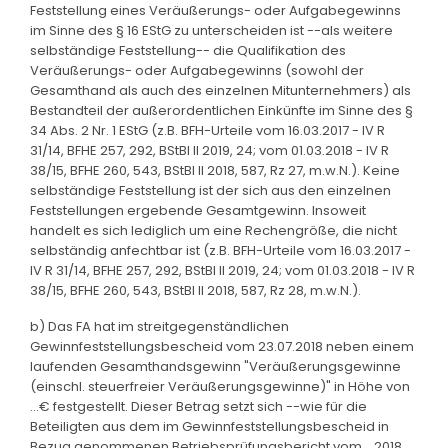
Feststellung eines Veräußerungs- oder Aufgabegewinns
im Sinne des § 16 EStG zu unterscheiden ist --als weitere
selbständige Feststellung-- die Qualifikation des
Veräußerungs- oder Aufgabegewinns (sowohl der
Gesamthand als auch des einzelnen Mitunternehmers) als
Bestandteil der außerordentlichen Einkünfte im Sinne des §
34 Abs. 2 Nr. 1 EStG (z.B. BFH-Urteile vom 16.03.2017 - IV R
31/14, BFHE 257, 292, BStBl II 2019, 24; vom 01.03.2018 - IV R
38/15, BFHE 260, 543, BStBl II 2018, 587, Rz 27, m.w.N.). Keine
selbständige Feststellung ist der sich aus den einzelnen
Feststellungen ergebende Gesamtgewinn. Insoweit
handelt es sich lediglich um eine Rechengröße, die nicht
selbständig anfechtbar ist (z.B. BFH-Urteile vom 16.03.2017 -
IV R 31/14, BFHE 257, 292, BStBl II 2019, 24; vom 01.03.2018 - IV R
38/15, BFHE 260, 543, BStBl II 2018, 587, Rz 28, m.w.N.).
b) Das FA hat im streitgegenständlichen
Gewinnfeststellungsbescheid vom 23.07.2018 neben einem
laufenden Gesamthandsgewinn "Veräußerungsgewinne
(einschl. steuerfreier Veräußerungsgewinne)" in Höhe von
...€ festgestellt. Dieser Betrag setzt sich --wie für die
Beteiligten aus dem im Gewinnfeststellungsbescheid in
Bezug genommenen Betriebsprüfungsbericht vom ...2018