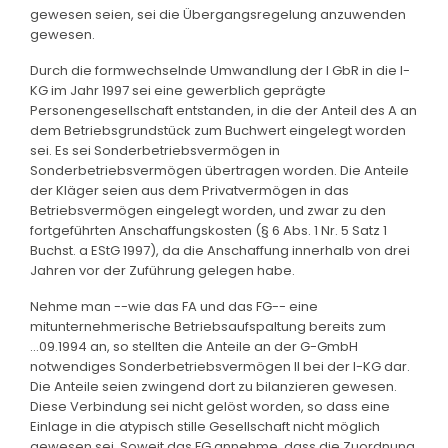
gewesen seien, sei die Übergangsregelung anzuwenden
gewesen.
Durch die formwechselnde Umwandlung der I GbR in die I-
KG im Jahr 1997 sei eine gewerblich geprägte
Personengesellschaft entstanden, in die der Anteil des A an
dem Betriebsgrundstück zum Buchwert eingelegt worden
sei. Es sei Sonderbetriebsvermögen in
Sonderbetriebsvermögen übertragen worden. Die Anteile
der Kläger seien aus dem Privatvermögen in das
Betriebsvermögen eingelegt worden, und zwar zu den
fortgeführten Anschaffungskosten (§ 6 Abs. 1 Nr. 5 Satz 1
Buchst. a EStG 1997), da die Anschaffung innerhalb von drei
Jahren vor der Zuführung gelegen habe.
Nehme man --wie das FA und das FG-- eine
mitunternehmerische Betriebsaufspaltung bereits zum
...09.1994 an, so stellten die Anteile an der G-GmbH
notwendiges Sonderbetriebsvermögen II bei der I-KG dar.
Die Anteile seien zwingend dort zu bilanzieren gewesen.
Diese Verbindung sei nicht gelöst worden, so dass eine
Einlage in die atypisch stille Gesellschaft nicht möglich
gewesen sei. Soweit das FG annehme, dass die Zuordnung