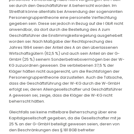
sei durch den Geschäftsführer A beherrscht worden. Im
Streitfall könne allenfalls bei Anwendung der sogenannten
Personengruppentheorie eine personelle Verflechtung
gegeben sein. Diese sei jedoch in Bezug auf die I GbR nicht
anwendbar, da dort durch die Bestellung des A zum
Geschäftsführer die Einstimmigkeitsregelung ausgehebelt
worden sei. Nach Maßgabe der Rechtsprechung des
Jahres 1994 seien der Anteil des A an den überlassenen
Wirtschaftsgütern (62,5 %) und auch sein Anteil an der G-
GmbH (25 %) seinem Sonderbetriebsvermögen bei der W-
KG zuzuordnen gewesen. Die verbliebenen 37,5 % der
Kläger hätten nicht ausgereicht, um die Rechtsfolgen der
Personengruppentheorie darzustellen. Auch die Tatsache,
dass die Geschäftsführung der W-KG durch die W-GmbH
erfolgt sei, deren Alleingesellschafter und Geschäftsführer
A gewesen sei, zeige, dass die Kläger die W-KG nicht
beherrscht hätten.
Gleichfalls sei keine mittelbare Beherrschung über eine
Kapitalgesellschaft gegeben, da die Gesellschafter mit je
25 % an der G-GmbH beteiligt gewesen seien, deren von
den Beschränkungen des § 181 BGB befreiter