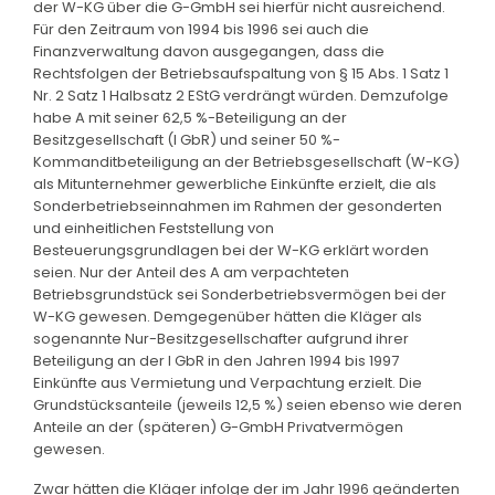
der W-KG über die G-GmbH sei hierfür nicht ausreichend.
Für den Zeitraum von 1994 bis 1996 sei auch die
Finanzverwaltung davon ausgegangen, dass die
Rechtsfolgen der Betriebsaufspaltung von § 15 Abs. 1 Satz 1
Nr. 2 Satz 1 Halbsatz 2 EStG verdrängt würden. Demzufolge
habe A mit seiner 62,5 %-Beteiligung an der
Besitzgesellschaft (I GbR) und seiner 50 %-
Kommanditbeteiligung an der Betriebsgesellschaft (W-KG)
als Mitunternehmer gewerbliche Einkünfte erzielt, die als
Sonderbetriebseinnahmen im Rahmen der gesonderten
und einheitlichen Feststellung von
Besteuerungsgrundlagen bei der W-KG erklärt worden
seien. Nur der Anteil des A am verpachteten
Betriebsgrundstück sei Sonderbetriebsvermögen bei der
W-KG gewesen. Demgegenüber hätten die Kläger als
sogenannte Nur-Besitzgesellschafter aufgrund ihrer
Beteiligung an der I GbR in den Jahren 1994 bis 1997
Einkünfte aus Vermietung und Verpachtung erzielt. Die
Grundstücksanteile (jeweils 12,5 %) seien ebenso wie deren
Anteile an der (späteren) G-GmbH Privatvermögen
gewesen.
Zwar hätten die Kläger infolge der im Jahr 1996 geänderten