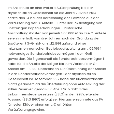
Im Anschluss an eine weitere Außenprüfung bei der
atypisch stillen Gesellschaft für die Jahre 2012 bis 2014
setzte das FA bei der Berechnung des Gewinns aus der
Veräußerung der G-Anteile --unter Berücksichtigung von
unstreitigen Kapitalerhöhungen-- historische
Anschaffungskosten von jeweils 500.000 € an. Die G-Anteile
seien innerhalb von drei Jahren nach der Gründung der
(späteren) G-GmbH am ...12.1991 aufgrund einer
mitunternehmerischen Betriebsaufspaltung am ...09.1994
notwendiges Sonderbetriebsvermögen II der I GbR
geworden. Die Eigenschaft als Sonderbetriebsvermögen II
habe für die Anteile der Kläger bis zum Verkauf der G-
Anteile am ...10.2014 bestanden. Die Überführung der Anteile
in das Sonderbetriebsvermögen II der atypisch stillen
Gesellschaft im Dezember 1997 habe am Buchwertansatz
nichts geändert, da die Überführung ohne Aufdeckung der
stillen Reserven gemäß § 6 Abs. 1 Nr. 5 Satz 3 des
Einkommensteuergesetzes (EStG) in der 1997 geltenden
Fassung (EStG 1997) erfolgt sei. Hieraus errechnete das FA
für jeden Kläger einen um ...€ erhöhten
Veräußerungsgewinn.