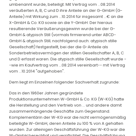
umbenannt wurde, beteiligt. Mit Vertrag vom ...08.2014
veräußerten A, B, C und D ihre Anteile an der G-GmbH (G-
Anteile) mit Wirkung zum ...10.2014 für insgesamt ...€ an die
X-GmbH & Co. KG sowie an die Y-GmbH. Der hieraus
resultierende Veräußerungsgewinn wurde bei der G-
GmbH & atypisch Still (vormals firmierend unter ABCD-
GmbH & atypisch Still; nachfolgend auch: atypisch stille
Gesellschaft) festgestellt, bei der die G-Anteile als
Sonderbetriebsvermögen der stillen Gesellschafter A, B, C
und D erfasst waren. Die atypisch stille Gesellschaft wurde -
-wie im Kaufvertrag vom ...08.2014 vereinbart-- mit Vertrag
vom ...10.2014 "aufgehoben".
Dem liegt im Einzelnen folgender Sachverhalt zugrunde:
Das in den 1960er Jahren gegründete
Produktionsunternehmen W-GmbH & Co. KG (W-KG) hatte
die Herstellung und den Vertrieb von ... und andere damit
zusammenhängende Geschäfte zum Gegenstand.
Komplementärin der W-KG war die nicht vermögensmäßig
beteiligte W-GmbH, deren Anteile zu 100 % von A gehalten
wurden. Zur alleinigen Geschäftsführung der W-KG war die
W-GmbH berechtigt und verpflichtet. Die Geschäftsführung