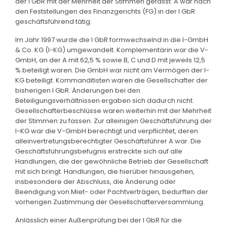
der I GbR mit der Mehrheit der Stimmen gefasst. A war nach
den Feststellungen des Finanzgerichts (FG) in der I GbR
geschäftsführend tätig.
Im Jahr 1997 wurde die I GbR formwechselnd in die I-GmbH
& Co. KG (I-KG) umgewandelt. Komplementärin war die V-
GmbH, an der A mit 62,5 % sowie B, C und D mit jeweils 12,5
% beteiligt waren. Die GmbH war nicht am Vermögen der I-
KG beteiligt. Kommanditisten waren die Gesellschafter der
bisherigen I GbR. Änderungen bei den
Beteiligungsverhältnissen ergaben sich dadurch nicht.
Gesellschafterbeschlüsse waren weiterhin mit der Mehrheit
der Stimmen zu fassen. Zur alleinigen Geschäftsführung der
I-KG war die V-GmbH berechtigt und verpflichtet, deren
alleinvertretungsberechtigter Geschäftsführer A war. Die
Geschäftsführungsbefugnis erstreckte sich auf alle
Handlungen, die der gewöhnliche Betrieb der Gesellschaft
mit sich bringt. Handlungen, die hierüber hinausgehen,
insbesondere der Abschluss, die Änderung oder
Beendigung von Miet- oder Pachtverträgen, bedurften der
vorherigen Zustimmung der Gesellschafterversammlung.
Anlässlich einer Außenprüfung bei der I GbR für die