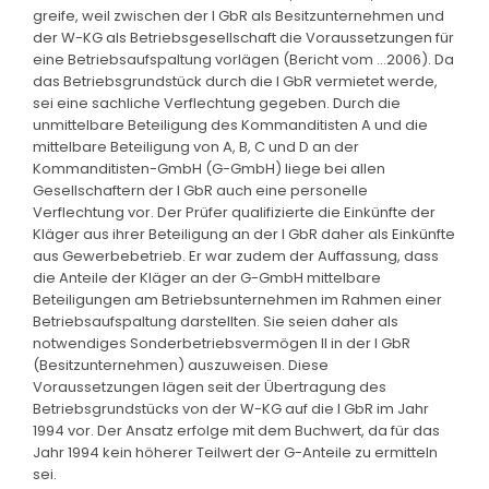
greife, weil zwischen der I GbR als Besitzunternehmen und
der W-KG als Betriebsgesellschaft die Voraussetzungen für
eine Betriebsaufspaltung vorlägen (Bericht vom ...2006). Da
das Betriebsgrundstück durch die I GbR vermietet werde,
sei eine sachliche Verflechtung gegeben. Durch die
unmittelbare Beteiligung des Kommanditisten A und die
mittelbare Beteiligung von A, B, C und D an der
Kommanditisten-GmbH (G-GmbH) liege bei allen
Gesellschaftern der I GbR auch eine personelle
Verflechtung vor. Der Prüfer qualifizierte die Einkünfte der
Kläger aus ihrer Beteiligung an der I GbR daher als Einkünfte
aus Gewerbebetrieb. Er war zudem der Auffassung, dass
die Anteile der Kläger an der G-GmbH mittelbare
Beteiligungen am Betriebsunternehmen im Rahmen einer
Betriebsaufspaltung darstellten. Sie seien daher als
notwendiges Sonderbetriebsvermögen II in der I GbR
(Besitzunternehmen) auszuweisen. Diese
Voraussetzungen lägen seit der Übertragung des
Betriebsgrundstücks von der W-KG auf die I GbR im Jahr
1994 vor. Der Ansatz erfolge mit dem Buchwert, da für das
Jahr 1994 kein höherer Teilwert der G-Anteile zu ermitteln
sei.