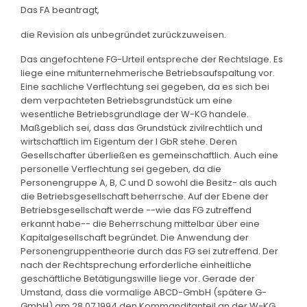
Das FA beantragt,
die Revision als unbegründet zurückzuweisen.
Das angefochtene FG-Urteil entspreche der Rechtslage. Es
liege eine mitunternehmerische Betriebsaufspaltung vor.
Eine sachliche Verflechtung sei gegeben, da es sich bei
dem verpachteten Betriebsgrundstück um eine
wesentliche Betriebsgrundlage der W-KG handele.
Maßgeblich sei, dass das Grundstück zivilrechtlich und
wirtschaftlich im Eigentum der I GbR stehe. Deren
Gesellschafter überließen es gemeinschaftlich. Auch eine
personelle Verflechtung sei gegeben, da die
Personengruppe A, B, C und D sowohl die Besitz- als auch
die Betriebsgesellschaft beherrsche. Auf der Ebene der
Betriebsgesellschaft werde --wie das FG zutreffend
erkannt habe-- die Beherrschung mittelbar über eine
Kapitalgesellschaft begründet. Die Anwendung der
Personengruppentheorie durch das FG sei zutreffend. Der
nach der Rechtsprechung erforderliche einheitliche
geschäftliche Betätigungswille liege vor. Gerade der
Umstand, dass die vormalige ABCD-GmbH (spätere G-
GmbH) am 28.07.1994 den Kommanditanteil an der W-KG