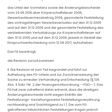
das Urteil der Vorinstanz sowie die Änderungsbescheide
vom 23.06.2016 über Körperschaftsteuer 2006,
Gewerbesteuermessbetrag 2006, gesonderte Feststellung
des vortragsfähigen Gewerbeverlustes auf den 31.12.2005
und auf den 31.12.2006 und die gesonderte Feststellung des
verbleibenden Verlustabzugs zur Körperschaftsteuer auf
den 31.12.2005 und auf den 31.12.2006, jeweils in Gestalt der
Einspruchsentscheidung vom 12.09.2017, aufzuheben.
Das FA beantragt,
die Revision zurückzuweisen.
II. Die Revision ist zum Teil begründet und führt zur
Aufhebung des FG-Urteils und zur Zurückverweisung der
Sache zu erneuter Verhandlung und Entscheidung (§ 126
Abs. 3 Satz 1 Nr. 2 der Finanzgerichtsordnung --FGO--). Das
FG hat zwar zutreffend dahin erkannt, dass die streitigen
Änderungsbescheide nicht wegen Eintritts der
Festsetzungs- beziehungsweise Feststellungsverjährung
rechtswidrig sind (nachfolgend zu 1.). Die vom FG
getroffenen tatsächlichen Feststellungen tragen jedoch