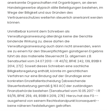
anerkannte Organschaften mit Organträgern, an deren
Handelsgewerbe atypisch stille Beteiligungen bestehen, im
Wege der Billigkeit und aus Gründen des
Vertrauensschutzes weiterhin steuerlich anerkannt werden
können.
Unmittelbar kommt dem Schreiben als
Verwaltungsanweisung allerdings keine die Gerichte
bindende Wirkung zu; diese dürfen die
Verwaltungsanweisung auch dann nicht anwenden, wenn
sie zu einem für den Steuerpflichtigen günstigeren Ergebnis
führt als das materielle Steuerrecht (s. allgemein z.B.
Senatsurteil vom 24.07.2013 - I R 40/12, BFHE 242, 139, BStBl II
2014, 272). Soweit dieses Schreiben eine sachliche
Billigkeitsregelung enthält, könnte im gerichtlichen
Verfahren nur eine Bindung auf der Grundlage einer
konkreten Einzelfallentscheidung (abweichende
Steuerfestsetzung gemäß § 163 AO) der zuständigen
Finanzbehörde bestehen (Senatsurteil vom 10.05.2017 - I R
93/15, BFHE 259, 49, BStBl II 2019, 278). Hierzu hat das FG --
ausgehend von seinem Rechtsstandpunkt konsequent--
keine näheren Feststellungen getroffen.