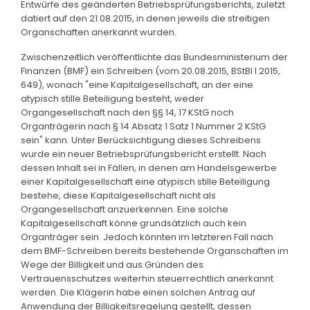
Entwürfe des geänderten Betriebsprüfungsberichts, zuletzt
datiert auf den 21.08.2015, in denen jeweils die streitigen
Organschaften anerkannt wurden.
Zwischenzeitlich veröffentlichte das Bundesministerium der
Finanzen (BMF) ein Schreiben (vom 20.08.2015, BStBl I 2015,
649), wonach "eine Kapitalgesellschaft, an der eine
atypisch stille Beteiligung besteht, weder
Organgesellschaft nach den §§ 14, 17 KStG noch
Organträgerin nach § 14 Absatz 1 Satz 1 Nummer 2 KStG
sein" kann. Unter Berücksichtigung dieses Schreibens
wurde ein neuer Betriebsprüfungsbericht erstellt. Nach
dessen Inhalt sei in Fällen, in denen am Handelsgewerbe
einer Kapitalgesellschaft eine atypisch stille Beteiligung
bestehe, diese Kapitalgesellschaft nicht als
Organgesellschaft anzuerkennen. Eine solche
Kapitalgesellschaft könne grundsätzlich auch kein
Organträger sein. Jedoch könnten im letzteren Fall nach
dem BMF-Schreiben bereits bestehende Organschaften im
Wege der Billigkeit und aus Gründen des
Vertrauensschutzes weiterhin steuerrechtlich anerkannt
werden. Die Klägerin habe einen solchen Antrag auf
Anwendung der Billigkeitsregelung gestellt, dessen