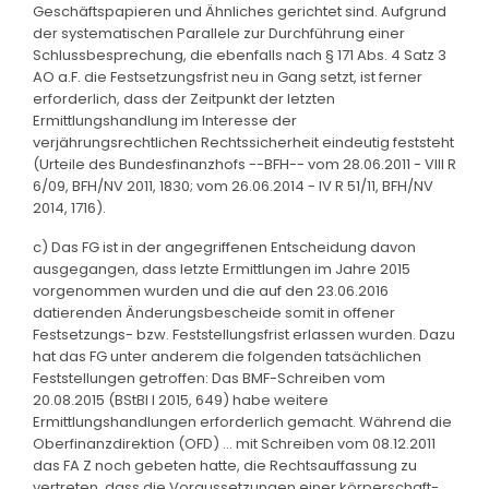
Geschäftspapieren und Ähnliches gerichtet sind. Aufgrund
der systematischen Parallele zur Durchführung einer
Schlussbesprechung, die ebenfalls nach § 171 Abs. 4 Satz 3
AO a.F. die Festsetzungsfrist neu in Gang setzt, ist ferner
erforderlich, dass der Zeitpunkt der letzten
Ermittlungshandlung im Interesse der
verjährungsrechtlichen Rechtssicherheit eindeutig feststeht
(Urteile des Bundesfinanzhofs --BFH-- vom 28.06.2011 - VIII R
6/09, BFH/NV 2011, 1830; vom 26.06.2014 - IV R 51/11, BFH/NV
2014, 1716).
c) Das FG ist in der angegriffenen Entscheidung davon
ausgegangen, dass letzte Ermittlungen im Jahre 2015
vorgenommen wurden und die auf den 23.06.2016
datierenden Änderungsbescheide somit in offener
Festsetzungs- bzw. Feststellungsfrist erlassen wurden. Dazu
hat das FG unter anderem die folgenden tatsächlichen
Feststellungen getroffen: Das BMF-Schreiben vom
20.08.2015 (BStBl I 2015, 649) habe weitere
Ermittlungshandlungen erforderlich gemacht. Während die
Oberfinanzdirektion (OFD) ... mit Schreiben vom 08.12.2011
das FA Z noch gebeten hatte, die Rechtsauffassung zu
vertreten, dass die Voraussetzungen einer körperschaft-