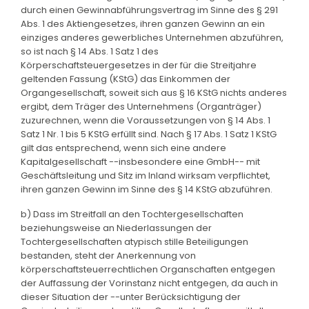
durch einen Gewinnabführungsvertrag im Sinne des § 291
Abs. 1 des Aktiengesetzes, ihren ganzen Gewinn an ein
einziges anderes gewerbliches Unternehmen abzuführen,
so ist nach § 14 Abs. 1 Satz 1 des
Körperschaftsteuergesetzes in der für die Streitjahre
geltenden Fassung (KStG) das Einkommen der
Organgesellschaft, soweit sich aus § 16 KStG nichts anderes
ergibt, dem Träger des Unternehmens (Organträger)
zuzurechnen, wenn die Voraussetzungen von § 14 Abs. 1
Satz 1 Nr. 1 bis 5 KStG erfüllt sind. Nach § 17 Abs. 1 Satz 1 KStG
gilt das entsprechend, wenn sich eine andere
Kapitalgesellschaft --insbesondere eine GmbH-- mit
Geschäftsleitung und Sitz im Inland wirksam verpflichtet,
ihren ganzen Gewinn im Sinne des § 14 KStG abzuführen.
b) Dass im Streitfall an den Tochtergesellschaften
beziehungsweise an Niederlassungen der
Tochtergesellschaften atypisch stille Beteiligungen
bestanden, steht der Anerkennung von
körperschaftsteuerrechtlichen Organschaften entgegen
der Auffassung der Vorinstanz nicht entgegen, da auch in
dieser Situation der --unter Berücksichtigung der