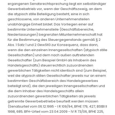
ergangenen Senatsrechtsprechung liegt ein selbständiger
Gewerbebetrieb vor, wenn der Geschäftszweig, an dem
die atypisch stille Beteiligung besteht, eine in sich
geschlossene, von anderen Unternehmensteilen
unabhängige Einheit bildet. Das Vorliegen einer auf
bestimmte Unternehmensteile (Geschäftsbereiche,
Niederlassungen) begrenzten Mitunternehmerschaft hat
für die Bestimmung des Steuergegenstands gemäß § 2
Abs. 1 Satz 1 und 2 GewStG zur Konsequenz, dass dann,
wenn die den einzelnen Innengesellschaften (atypisch stille
Gesellschaften) und dem nach außen auftretenden
Gesellschafter (zum Beispiel GmbH als Inhaberin des
Handelsgeschäfts) steuerrechtlich zuzuordnenden
gewerblichen Tätigkeiten nicht identisch sind (zum Beispiel,
weil die atypisch stillen Gesellschafter jeweils nur an einem
bestimmten Geschäftsbereich des Handelsgewerbes
beteiligt sind), die den jeweiligen Innengesellschaften und
die dem Inhaber des Handelsgeschäfts allein
zuzuordnenden gewerblichen Tätigkeiten als jeweils
getrennte Gewerbebetriebe beurteilt werden müssen
(Senatsurteil vom 06.12.1995 - I R 109/94, BFHE 179, 427, BStBl II
1998, 685; BFH-Urteil vom 23.04.2009 - IV R 73/06, BFHE 225,