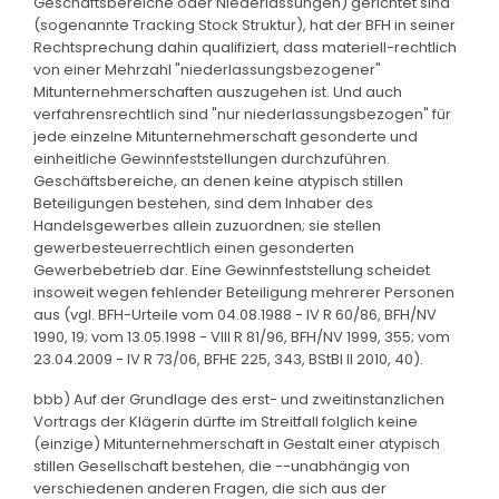
Geschäftsbereiche oder Niederlassungen) gerichtet sind
(sogenannte Tracking Stock Struktur), hat der BFH in seiner
Rechtsprechung dahin qualifiziert, dass materiell-rechtlich
von einer Mehrzahl "niederlassungsbezogener"
Mitunternehmerschaften auszugehen ist. Und auch
verfahrensrechtlich sind "nur niederlassungsbezogen" für
jede einzelne Mitunternehmerschaft gesonderte und
einheitliche Gewinnfeststellungen durchzuführen.
Geschäftsbereiche, an denen keine atypisch stillen
Beteiligungen bestehen, sind dem Inhaber des
Handelsgewerbes allein zuzuordnen; sie stellen
gewerbesteuerrechtlich einen gesonderten
Gewerbebetrieb dar. Eine Gewinnfeststellung scheidet
insoweit wegen fehlender Beteiligung mehrerer Personen
aus (vgl. BFH-Urteile vom 04.08.1988 - IV R 60/86, BFH/NV
1990, 19; vom 13.05.1998 - VIII R 81/96, BFH/NV 1999, 355; vom
23.04.2009 - IV R 73/06, BFHE 225, 343, BStBl II 2010, 40).
bbb) Auf der Grundlage des erst- und zweitinstanzlichen
Vortrags der Klägerin dürfte im Streitfall folglich keine
(einzige) Mitunternehmerschaft in Gestalt einer atypisch
stillen Gesellschaft bestehen, die --unabhängig von
verschiedenen anderen Fragen, die sich aus der