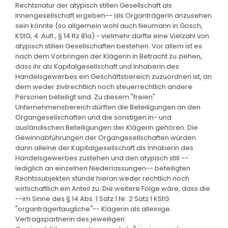
Rechtsnatur der atypisch stillen Gesellschaft als
Innengesellschaft ergeben-- als Organträgerin anzusehen
sein könnte (so allgemein wohl auch Neumann in Gosch,
KStG, 4. Aufl., § 14 Rz 81a) - vielmehr dürfte eine Vielzahl von
atypisch stillen Gesellschaften bestehen. Vor allem ist es
nach dem Vorbringen der Klägerin in Betracht zu ziehen,
dass ihr als Kapitalgesellschaft und Inhaberin des
Handelsgewerbes ein Geschäftsbereich zuzuordnen ist, an
dem weder zivilrechtlich noch steuerrechtlich andere
Personen beteiligt sind. Zu diesem "freien"
Unternehmensbereich dürften die Beteiligungen an den
Organgesellschaften und die sonstigen in- und
ausländischen Beteiligungen der Klägerin gehören. Die
Gewinnabführungen der Organgesellschaften würden
dann alleine der Kapitalgesellschaft als Inhaberin des
Handelsgewerbes zustehen und den atypisch still --
lediglich an einzelnen Niederlassungen-- beteiligten
Rechtssubjekten stünde hieran weder rechtlich noch
wirtschaftlich ein Anteil zu. Die weitere Folge wäre, dass die
--im Sinne des § 14 Abs. 1 Satz 1 Nr. 2 Satz 1 KStG
"organträgertaugliche"-- Klägerin als alleinige
Vertragspartnerin des jeweiligen