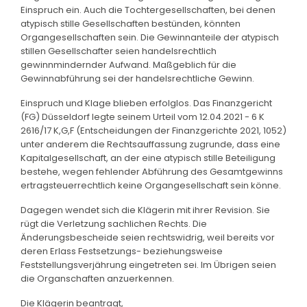
Einspruch ein. Auch die Tochtergesellschaften, bei denen
atypisch stille Gesellschaften bestünden, könnten
Organgesellschaften sein. Die Gewinnanteile der atypisch
stillen Gesellschafter seien handelsrechtlich
gewinnmindernder Aufwand. Maßgeblich für die
Gewinnabführung sei der handelsrechtliche Gewinn.
Einspruch und Klage blieben erfolglos. Das Finanzgericht
(FG) Düsseldorf legte seinem Urteil vom 12.04.2021 - 6 K
2616/17 K,G,F (Entscheidungen der Finanzgerichte 2021, 1052)
unter anderem die Rechtsauffassung zugrunde, dass eine
Kapitalgesellschaft, an der eine atypisch stille Beteiligung
bestehe, wegen fehlender Abführung des Gesamtgewinns
ertragsteuerrechtlich keine Organgesellschaft sein könne.
Dagegen wendet sich die Klägerin mit ihrer Revision. Sie
rügt die Verletzung sachlichen Rechts. Die
Änderungsbescheide seien rechtswidrig, weil bereits vor
deren Erlass Festsetzungs- beziehungsweise
Feststellungsverjährung eingetreten sei. Im Übrigen seien
die Organschaften anzuerkennen.
Die Klägerin beantragt,