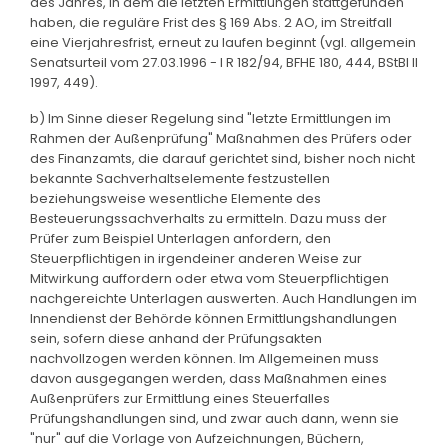
des Jahres, in dem die letzten Ermittlungen stattgefunden
haben, die reguläre Frist des § 169 Abs. 2 AO, im Streitfall
eine Vierjahresfrist, erneut zu laufen beginnt (vgl. allgemein
Senatsurteil vom 27.03.1996 - I R 182/94, BFHE 180, 444, BStBl II
1997, 449).
b) Im Sinne dieser Regelung sind "letzte Ermittlungen im
Rahmen der Außenprüfung" Maßnahmen des Prüfers oder
des Finanzamts, die darauf gerichtet sind, bisher noch nicht
bekannte Sachverhaltselemente festzustellen
beziehungsweise wesentliche Elemente des
Besteuerungssachverhalts zu ermitteln. Dazu muss der
Prüfer zum Beispiel Unterlagen anfordern, den
Steuerpflichtigen in irgendeiner anderen Weise zur
Mitwirkung auffordern oder etwa vom Steuerpflichtigen
nachgereichte Unterlagen auswerten. Auch Handlungen im
Innendienst der Behörde können Ermittlungshandlungen
sein, sofern diese anhand der Prüfungsakten
nachvollzogen werden können. Im Allgemeinen muss
davon ausgegangen werden, dass Maßnahmen eines
Außenprüfers zur Ermittlung eines Steuerfalles
Prüfungshandlungen sind, und zwar auch dann, wenn sie
"nur" auf die Vorlage von Aufzeichnungen, Büchern,