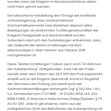
worden, kann die Klägerin im Revisionsverfahren daher
nicht mehr gehört werden.
Die tatsächliche Feststellung des FG trägt die rechtliche
Schlussfolgerung, dass rechtserhebliche
Sachverhaltselemente (das Bestehen atypisch stiller
Beteiligungen an bestimmten Tochtergesellschaften der
Klägerin) festgestellt und damit ermittelt wurden.
Außerdem lässt sich den Feststellungen entnehmen, dass
der Zeitpunkt der letzten Ermittlungen mit dem
aktenkundigen E-Mail-Verkehr aus Oktober 2015
nachgewiesen ist.
Diese "letzten Ermittlungen" haben auch noch "im Rahmen
der Außenprüfung" stattgefunden. Zwar hat der Prüfer
bereits unter dem Datum des 29.11.2011 den Prüfungsbericht
erstellt und an die Klägerin übersandt, womit im Regelfall
der Abschluss der Prüfung und damit auch der
Sachverhaltsermittlungen einhergeht (vgl. § 202 Abs. 1 AO;
s.a. Senatsurteil vom 17.07.1985 - I R 214/82, BFHE 144, 333,
BStBl II 1986, 21; Banniza in Hübschmann/Hepp/Spitaler, § 171
AO Rz 128). Jedoch gilt anderes, wenn aus der
maßgeblichen Sicht des Betroffenen die Außenprüfung mit