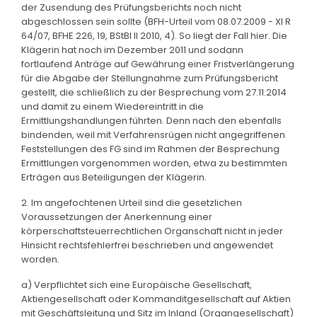
der Zusendung des Prüfungsberichts noch nicht
abgeschlossen sein sollte (BFH-Urteil vom 08.07.2009 - XI R
64/07, BFHE 226, 19, BStBl II 2010, 4). So liegt der Fall hier. Die
Klägerin hat noch im Dezember 2011 und sodann
fortlaufend Anträge auf Gewährung einer Fristverlängerung
für die Abgabe der Stellungnahme zum Prüfungsbericht
gestellt, die schließlich zu der Besprechung vom 27.11.2014
und damit zu einem Wiedereintritt in die
Ermittlungshandlungen führten. Denn nach den ebenfalls
bindenden, weil mit Verfahrensrügen nicht angegriffenen
Feststellungen des FG sind im Rahmen der Besprechung
Ermittlungen vorgenommen worden, etwa zu bestimmten
Erträgen aus Beteiligungen der Klägerin.
2. Im angefochtenen Urteil sind die gesetzlichen
Voraussetzungen der Anerkennung einer
körperschaftsteuerrechtlichen Organschaft nicht in jeder
Hinsicht rechtsfehlerfrei beschrieben und angewendet
worden.
a) Verpflichtet sich eine Europäische Gesellschaft,
Aktiengesellschaft oder Kommanditgesellschaft auf Aktien
mit Geschäftsleitung und Sitz im Inland (Organgesellschaft)