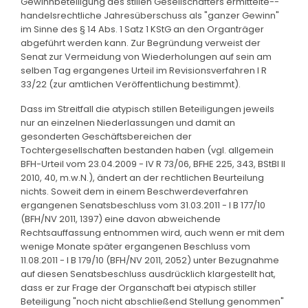
Gewinnbeteiligung des stillen Gesellschafters ermittelte--
handelsrechtliche Jahresüberschuss als "ganzer Gewinn"
im Sinne des § 14 Abs. 1 Satz 1 KStG an den Organträger
abgeführt werden kann. Zur Begründung verweist der
Senat zur Vermeidung von Wiederholungen auf sein am
selben Tag ergangenes Urteil im Revisionsverfahren I R
33/22 (zur amtlichen Veröffentlichung bestimmt).
Dass im Streitfall die atypisch stillen Beteiligungen jeweils
nur an einzelnen Niederlassungen und damit an
gesonderten Geschäftsbereichen der
Tochtergesellschaften bestanden haben (vgl. allgemein
BFH-Urteil vom 23.04.2009 - IV R 73/06, BFHE 225, 343, BStBl II
2010, 40, m.w.N.), ändert an der rechtlichen Beurteilung
nichts. Soweit dem in einem Beschwerdeverfahren
ergangenen Senatsbeschluss vom 31.03.2011 - I B 177/10
(BFH/NV 2011, 1397) eine davon abweichende
Rechtsauffassung entnommen wird, auch wenn er mit dem
wenige Monate später ergangenen Beschluss vom
11.08.2011 - I B 179/10 (BFH/NV 2011, 2052) unter Bezugnahme
auf diesen Senatsbeschluss ausdrücklich klargestellt hat,
dass er zur Frage der Organschaft bei atypisch stiller
Beteiligung "noch nicht abschließend Stellung genommen"