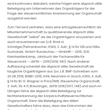
wird kontrovers diskutiert, welche Folgen eine atypisch stille
Beteiligung am Unternehmen des Organträgers für die
Frage der steuerrechtlichen Anerkennung der Organschaft
ausgelöst werden.
Zum Teil wird vertreten, dass eine ertragsteuerrechtlich als
Mitunternehmerschaft zu qualifizierende atypisch stille
Gesellschaft "selbst" als die Organträgerin anzusehen und
auch anzuerkennen sei (z.B. Brink in
Schnitger/Fehrenbacher, KStG, 2. Aufl., § 14 Rz 128 und 128a;
Suchanek, GmbH-Rundschau --GmbHR-- 2015, 1031;
Kleinheisterkamp, Jahrbuch der Fachanwälte für
Steuerrecht --JbFSt-- 2015/2016, 561). Nach anderer
Auffassung scheidet die atypisch stille Gesellschaft als
taugliche Organträgerin aus (so z.B. BMF-Schreiben vom
20.08.2015, BStBl I 2015, 649; Neumann in Gosch, KStG, 4. Aufl.,
§ 14 Rz 81; G. Wagner in Prinz/Witt, Steuerliche Organschaft,
3. Aufl., Rz 4.11; Breuninger, JbFSt 2016/2017, 148) und auch im
Übrigen führe die atypisch stille Beteiligung zur
Nichtanerkennung der körperschaftsteuerrechtlichen
Organschaft. Denn die Beteiligung des stillen
Gesellschafters führe dazu, dass das Einkommen der