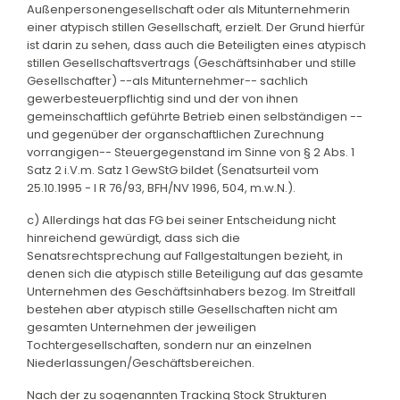
Außenpersonengesellschaft oder als Mitunternehmerin
einer atypisch stillen Gesellschaft, erzielt. Der Grund hierfür
ist darin zu sehen, dass auch die Beteiligten eines atypisch
stillen Gesellschaftsvertrags (Geschäftsinhaber und stille
Gesellschafter) --als Mitunternehmer-- sachlich
gewerbesteuerpflichtig sind und der von ihnen
gemeinschaftlich geführte Betrieb einen selbständigen --
und gegenüber der organschaftlichen Zurechnung
vorrangigen-- Steuergegenstand im Sinne von § 2 Abs. 1
Satz 2 i.V.m. Satz 1 GewStG bildet (Senatsurteil vom
25.10.1995 - I R 76/93, BFH/NV 1996, 504, m.w.N.).
c) Allerdings hat das FG bei seiner Entscheidung nicht
hinreichend gewürdigt, dass sich die
Senatsrechtsprechung auf Fallgestaltungen bezieht, in
denen sich die atypisch stille Beteiligung auf das gesamte
Unternehmen des Geschäftsinhabers bezog. Im Streitfall
bestehen aber atypisch stille Gesellschaften nicht am
gesamten Unternehmen der jeweiligen
Tochtergesellschaften, sondern nur an einzelnen
Niederlassungen/Geschäftsbereichen.
Nach der zu sogenannten Tracking Stock Strukturen