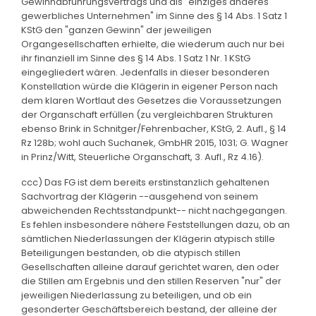
Gewinnabführungsvertrags und als "einziges anderes
gewerbliches Unternehmen" im Sinne des § 14 Abs. 1 Satz 1
KStG den "ganzen Gewinn" der jeweiligen
Organgesellschaften erhielte, die wiederum auch nur bei
ihr finanziell im Sinne des § 14 Abs. 1 Satz 1 Nr. 1 KStG
eingegliedert wären. Jedenfalls in dieser besonderen
Konstellation würde die Klägerin in eigener Person nach
dem klaren Wortlaut des Gesetzes die Voraussetzungen
der Organschaft erfüllen (zu vergleichbaren Strukturen
ebenso Brink in Schnitger/Fehrenbacher, KStG, 2. Aufl., § 14
Rz 128b; wohl auch Suchanek, GmbHR 2015, 1031; G. Wagner
in Prinz/Witt, Steuerliche Organschaft, 3. Aufl., Rz 4.16).
ccc) Das FG ist dem bereits erstinstanzlich gehaltenen
Sachvortrag der Klägerin --ausgehend von seinem
abweichenden Rechtsstandpunkt-- nicht nachgegangen.
Es fehlen insbesondere nähere Feststellungen dazu, ob an
sämtlichen Niederlassungen der Klägerin atypisch stille
Beteiligungen bestanden, ob die atypisch stillen
Gesellschaften alleine darauf gerichtet waren, den oder
die Stillen am Ergebnis und den stillen Reserven "nur" der
jeweiligen Niederlassung zu beteiligen, und ob ein
gesonderter Geschäftsbereich bestand, der alleine der