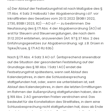
a) Der Ablauf der Festsetzungsfrist ist nach Maßgabe des §
171 Abs. 4 Satz 3 Halbsatz 1 der Abgabenordnung i.d.F. vor
Inkrafttreten des Gesetzes vom 20.12.2022 (BGBl I 2022,
2730, BStBl I 2023, 82) --AO a.F.-- zu bestimmen. Die
Neufassung des § 171 Abs. 4 der Abgabenordnung (AO) ist
erst für Steuern und Steuervergütungen, die nach dem
31.12.2024 entstehen, anzuwenden (Art. 97 § 37 Abs. 2 des
Einführungsgesetzes zur Abgabenordnung; vgl. z.B. Drüen in
Tipke/Kruse, § 171 AO Rz 63b).
Nach § 171 Abs. 4 Satz 3 AO a.F. (entsprechend anwendbar
auf die Situation der gesonderten Feststellung auf der
Grundlage des § 181 Abs. 1 Satz 1 AO) endet die
Festsetzungsfrist spätestens, wenn seit Ablauf des
Kalenderjahres, in dem die Schlussbesprechung
stattgefunden hat, oder, wenn sie unterblieben ist, seit
Ablauf des Kalenderjahres, in dem die letzten Ermittlungen
im Rahmen der Außenprüfung stattgefunden haben, die in
§ 169 Abs. 2 AO genannten Fristen verstrichen sind. Das
bedeutet für die Konstellation des Streitfalles, in dem eine
Schlussbesprechung nicht stattgefunden hat, dass ab Ende