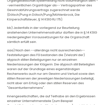
Organgesellschaft systemwidrig nicht vollumfänglich dem -
-vermeintlichen Organträger als-- Vertragspartner des
Gewinnabführungsvertrags zugerechnet werde
(Dötsch/Pung in Dötsch/Pung/Möhlenbrock, Die
Körperschaftsteuer, § 14 KStG Rz 175).
bb) Jedenfalls in der vorliegend zur Beurteilung
anstehenden Unternehmensstruktur dürften die in § 14 KStG
niedergelegten Voraussetzungen für die Organschaft
sämtlich erfüllt sein.
aaa) Nach den --allerdings nicht ausreichenden--
Feststellungen des FG bestanden die (Vielzahl der)
atypisch stillen Beteiligungen nur an einzelnen
Niederlassungen der Klägerin. Die atypisch still Beteiligten
waren auf der Grundlage eines eigenständigen
Rechenwerks auch nur am Gewinn und Verlust sowie den
stillen Reserven der jeweiligen Niederlassungen beteiligt,
nicht aber am Erfolg oder den stillen Reserven des
"Gesamtunternehmens".
Innengesellschaften, die auf Teilhabe an den Ergebnissen
einzelner Unternehmensteile (zum Beispiel