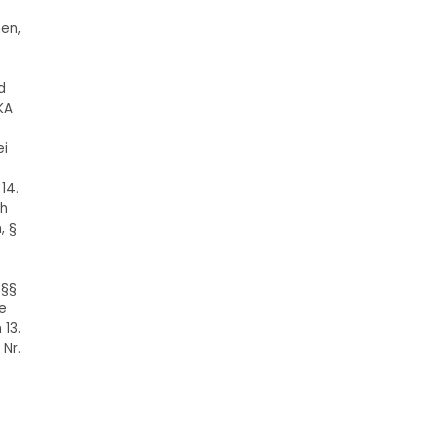
en,
d
KA
ei
14.
ch
, §
 §§
pe
 13.
 Nr.