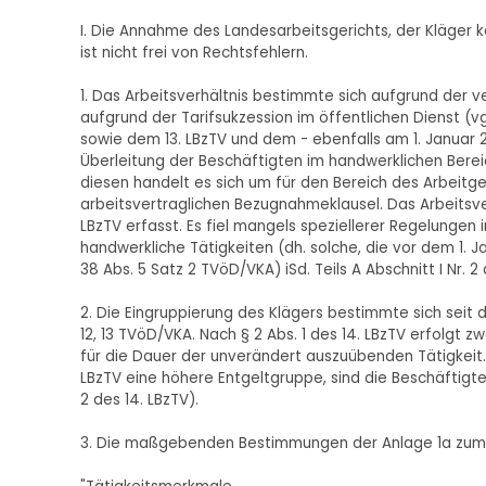
I. Die Annahme des Landesarbeitsgerichts, der Kläger
ist nicht frei von Rechtsfehlern.
1. Das Arbeitsverhältnis bestimmte sich aufgrund der
aufgrund der Tarifsukzession im öffentlichen Dienst (vg
sowie dem 13. LBzTV und dem - ebenfalls am 1. Januar 2
Überleitung der Beschäftigten im handwerklichen Berei
diesen handelt es sich um für den Bereich des Arbeitgeb
arbeitsvertraglichen Bezugnahmeklausel. Das Arbeitsve
LBzTV erfasst. Es fiel mangels speziellerer Regelunge
handwerkliche Tätigkeiten (dh. solche, die vor dem 1. 
38 Abs. 5 Satz 2 TVöD/VKA) iSd. Teils A Abschnitt I Nr.
2. Die Eingruppierung des Klägers bestimmte sich seit 
12, 13 TVöD/VKA. Nach § 2 Abs. 1 des 14. LBzTV erfolgt 
für die Dauer der unverändert auszuübenden Tätigkeit.
LBzTV eine höhere Entgeltgruppe, sind die Beschäftigten
2 des 14. LBzTV).
3. Die maßgebenden Bestimmungen der Anlage 1a zum 1