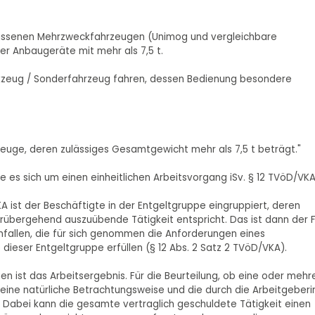
gelassenen Mehrzweckfahrzeugen (Unimog und vergleichbare
r Anbaugeräte mit mehr als 7,5 t.
rkzeug / Sonderfahrzeug fahren, dessen Bedienung besondere
rzeuge, deren zulässiges Gesamtgewicht mehr als 7,5 t beträgt."
es sich um einen einheitlichen Arbeitsvorgang iSv. § 12 TVöD/VKA
KA ist der Beschäftigte in der Entgeltgruppe eingruppiert, deren
übergehend auszuübende Tätigkeit entspricht. Das ist dann der Fa
nfallen, die für sich genommen die Anforderungen eines
ieser Entgeltgruppe erfüllen (§ 12 Abs. 2 Satz 2 TVöD/VKA).
 ist das Arbeitsergebnis. Für die Beurteilung, ob eine oder mehr
d eine natürliche Betrachtungsweise und die durch die Arbeitgeberi
abei kann die gesamte vertraglich geschuldete Tätigkeit einen