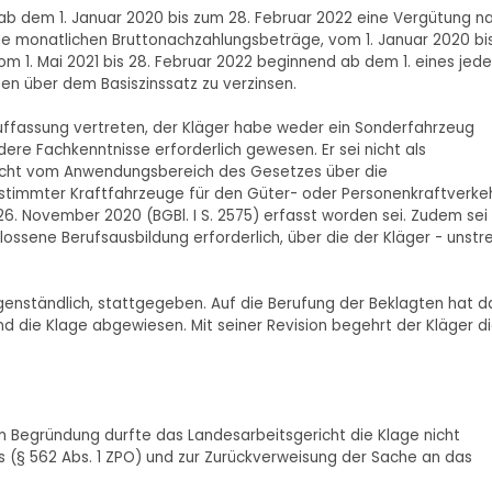
hn ab dem 1. Januar 2020 bis zum 28. Februar 2022 eine Vergütung n
ie monatlichen Bruttonachzahlungsbeträge, vom 1. Januar 2020 bi
om 1. Mai 2021 bis 28. Februar 2022 beginnend ab dem 1. eines jed
en über dem Basiszinssatz zu verzinsen.
uffassung vertreten, der Kläger habe weder ein Sonderfahrzeug
re Fachkenntnisse erforderlich gewesen. Er sei nicht als
 nicht vom Anwendungsbereich des Gesetzes über die
estimmter Kraftfahrzeuge für den Güter- oder Personenkraftverke
6. November 2020 (BGBl. I S. 2575) erfasst worden sei. Zudem sei 
ossene Berufsausbildung erforderlich, über die der Kläger - unstre
egenständlich, stattgegeben. Auf die Berufung der Beklagten hat d
d die Klage abgewiesen. Mit seiner Revision begehrt der Kläger d
en Begründung durfte das Landesarbeitsgericht die Klage nicht
s (§ 562 Abs. 1 ZPO) und zur Zurückverweisung der Sache an das