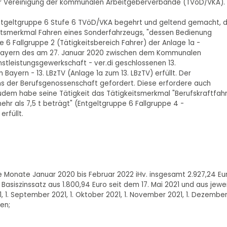
 der Vereinigung der kommunalen Arbeitgeberverbände (TVöD/VKA).
Entgeltgruppe 6 Stufe 6 TVöD/VKA begehrt und geltend gemacht, d
itsmerkmal Fahren eines Sonderfahrzeugs, "dessen Bedienung
 6 Fallgruppe 2 (Tätigkeitsbereich Fahrer) der Anlage 1a -
n Bayern des am 27. Januar 2020 zwischen dem Kommunalen
stleistungsgewerkschaft - ver.di geschlossenen 13.
Bayern - 13. LBzTV (Anlage 1a zum 13. LBzTV) erfüllt. Der
ns der Berufsgenossenschaft gefordert. Diese erfordere auch
Zudem habe seine Tätigkeit das Tätigkeitsmerkmal "Berufskraftfah
hr als 7,5 t beträgt" (Entgeltgruppe 6 Fallgruppe 4 -
erfüllt.
die Monate Januar 2020 bis Februar 2022 iHv. insgesamt 2.927,24 Eu
asiszinssatz aus 1.800,94 Euro seit dem 17. Mai 2021 und aus jewei
2021, 1. September 2021, 1. Oktober 2021, 1. November 2021, 1. Dezembe
len;