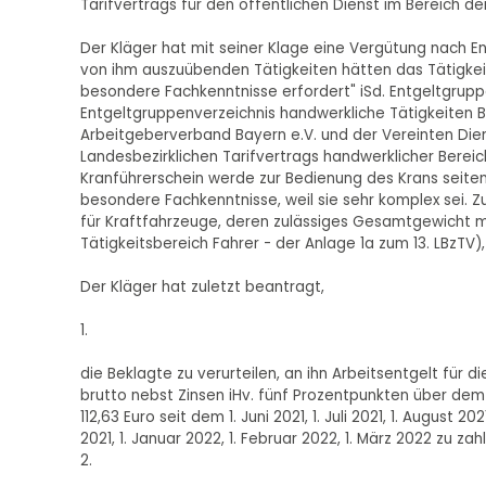
Tarifvertrags für den öffentlichen Dienst im Bereich
Der Kläger hat mit seiner Klage eine Vergütung nach 
von ihm auszuübenden Tätigkeiten hätten das Tätigke
besondere Fachkenntnisse erfordert" iSd. Entgeltgruppe
Entgeltgruppenverzeichnis handwerkliche Tätigkeite
Arbeitgeberverband Bayern e.V. und der Vereinten Dien
Landesbezirklichen Tarifvertrags handwerklicher Bereich 
Kranführerschein werde zur Bedienung des Krans seite
besondere Fachkenntnisse, weil sie sehr komplex sei. 
für Kraftfahrzeuge, deren zulässiges Gesamtgewicht me
Tätigkeitsbereich Fahrer - der Anlage 1a zum 13. LBzTV), 
Der Kläger hat zuletzt beantragt,
1.
die Beklagte zu verurteilen, an ihn Arbeitsentgelt für 
brutto nebst Zinsen iHv. fünf Prozentpunkten über dem B
112,63 Euro seit dem 1. Juni 2021, 1. Juli 2021, 1. August 
2021, 1. Januar 2022, 1. Februar 2022, 1. März 2022 zu zah
2.