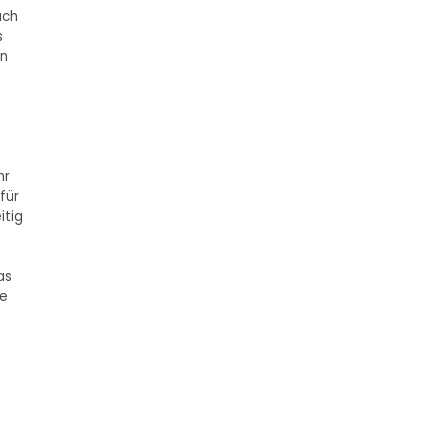
ach
s
en
hr
für
itig
as
ie