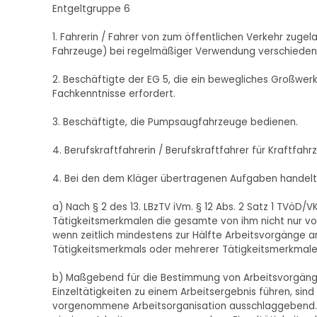
Entgeltgruppe 6
1. Fahrerin / Fahrer von zum öffentlichen Verkehr zu
Fahrzeuge) bei regelmäßiger Verwendung verschiedene
2. Beschäftigte der EG 5, die ein bewegliches Großwe
Fachkenntnisse erfordert.
3. Beschäftigte, die Pumpsaugfahrzeuge bedienen.
4. Berufskraftfahrerin / Berufskraftfahrer für Kraftfah
4. Bei den dem Kläger übertragenen Aufgaben handelte 
a) Nach § 2 des 13. LBzTV iVm. § 12 Abs. 2 Satz 1 TVöD/V
Tätigkeitsmerkmalen die gesamte von ihm nicht nur vor
wenn zeitlich mindestens zur Hälfte Arbeitsvorgänge a
Tätigkeitsmerkmals oder mehrerer Tätigkeitsmerkmale d
b) Maßgebend für die Bestimmung von Arbeitsvorgängen
Einzeltätigkeiten zu einem Arbeitsergebnis führen, sin
vorgenommene Arbeitsorganisation ausschlaggebend. D