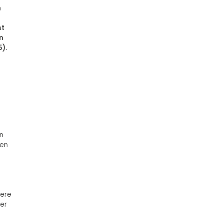
h
st
n
5).
e
en
hen
dere
er