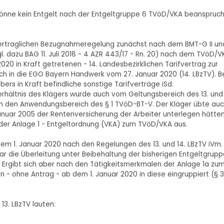
 könne kein Entgelt nach der Entgeltgruppe 6 TVöD/VKA beanspruch
 vertraglichen Bezugnahmeregelung zunächst nach dem BMT-G II un
l. dazu BAG 11. Juli 2018 - 4 AZR 443/17 - Rn. 20) nach dem TVöD/V
020 in Kraft getretenen - 14. Landesbezirklichen Tarifvertrag zur
ch in die EGO Bayern Handwerk vom 27. Januar 2020 (14. LBzTV). B
ers in Kraft befindliche sonstige Tarifverträge iSd.
rhältnis des Klägers wurde auch vom Geltungsbereich des 13. und 
n in den Anwendungsbereich des § 1 TVöD-BT-V. Der Kläger übte au
Januar 2005 der Rentenversicherung der Arbeiter unterlegen hätten
 2 der Anlage 1 - Entgeltordnung (VKA) zum TVöD/VKA aus.
dem 1. Januar 2020 nach den Regelungen des 13. und 14. LBzTV iVm.
zwar die Überleitung unter Beibehaltung der bisherigen Entgeltgrup
 Ergibt sich aber nach den Tätigkeitsmerkmalen der Anlage 1a zum
 - ohne Antrag - ab dem 1. Januar 2020 in diese eingruppiert (§ 3
3. LBzTV lauten: