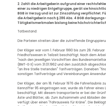
2. Zahlt die Arbeitgeberin aufgrund einer rechtsfe
einer zu niedrigen Entgeltgruppe, gerät sie hinsichtli
BGB in Verzug und ist zur Zinszahlung verpflichtet.
die Arbeitgeberin nach § 286 Abs. 4 BGB darlegungs-
Tätigkeitsmerkmalen bislang keine höchstrichterliche
Tatbestand:
Die Parteien streiten über die zutreffende Eingruppieru
Der Kläger war vom 1. Februar 1990 bis zum 28. Februa
Friedhofswesen in Teilzeit beschäftigt. Nach dem Arbeit
"nach den jeweiligen Vorschriften des Bundesmanteltar
(BMT-G II) vom 31.01.1962 und den zusätzlich abgeschlo
"an ihre Stelle tretenden" Tarifverträgen. Daneben "fin
sonstigen Tarifverträge und Vereinbarungen Anwendun
Der Kläger, der am 18. Februar 1976 die Fahrerlaubnis 
Kennziffer 95 eingetragen war, wurde als Fahrer eine
beschäftigt. Mit diesem transportierte er bei der Grü
Äste und Blätter, ab. Zum Aufsammeln und Abladen des 
verfügt über einen "Fahrausweis für Kräne". Die Beklag