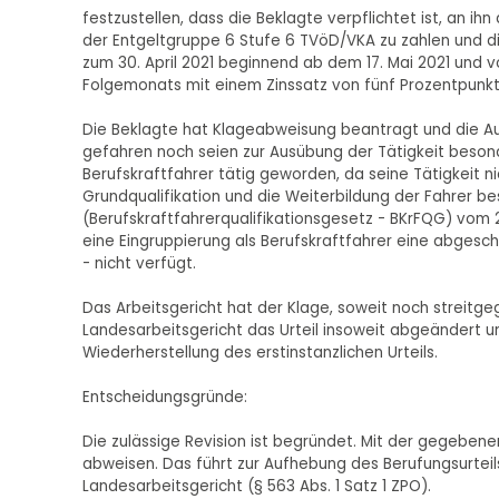
festzustellen, dass die Beklagte verpflichtet ist, an i
der Entgeltgruppe 6 Stufe 6 TVöD/VKA zu zahlen und d
zum 30. April 2021 beginnend ab dem 17. Mai 2021 und v
Folgemonats mit einem Zinssatz von fünf Prozentpunkt
Die Beklagte hat Klageabweisung beantragt und die A
gefahren noch seien zur Ausübung der Tätigkeit besonde
Berufskraftfahrer tätig geworden, da seine Tätigkeit
Grundqualifikation und die Weiterbildung der Fahrer b
(Berufskraftfahrerqualifikationsgesetz - BKrFQG) vom 2
eine Eingruppierung als Berufskraftfahrer eine abgeschl
- nicht verfügt.
Das Arbeitsgericht hat der Klage, soweit noch streitg
Landesarbeitsgericht das Urteil insoweit abgeändert un
Wiederherstellung des erstinstanzlichen Urteils.
Entscheidungsgründe:
Die zulässige Revision ist begründet. Mit der gegeben
abweisen. Das führt zur Aufhebung des Berufungsurteil
Landesarbeitsgericht (§ 563 Abs. 1 Satz 1 ZPO).