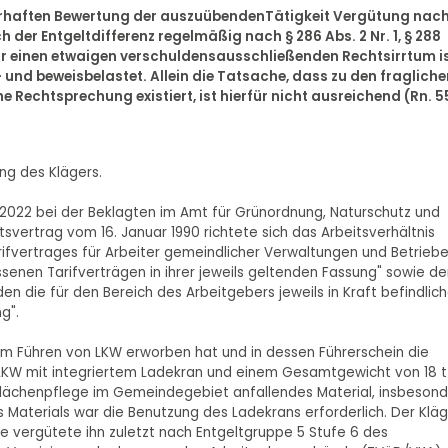
hlerhaften Bewertung der auszuübendenTätigkeit Vergütung nac
ch der Entgeltdifferenz regelmäßig nach § 286 Abs. 2 Nr. 1, § 288
 Für einen etwaigen verschuldensausschließenden Rechtsirrtum i
 und beweisbelastet. Allein die Tatsache, dass zu den fragliche
 Rechtsprechung existiert, ist hierfür nicht ausreichend (Rn. 5
ng des Klägers.
r 2022 bei der Beklagten im Amt für Grünordnung, Naturschutz und
svertrag vom 16. Januar 1990 richtete sich das Arbeitsverhältnis
ifvertrages für Arbeiter gemeindlicher Verwaltungen und Betrieb
ssenen Tarifverträgen in ihrer jeweils geltenden Fassung" sowie d
den die für den Bereich des Arbeitgebers jeweils in Kraft befindlic
g".
zum Führen von LKW erworben hat und in dessen Führerschein die
s LKW mit integriertem Ladekran und einem Gesamtgewicht von 18 t
nflächenpflege im Gemeindegebiet anfallendes Material, insbeson
Materials war die Benutzung des Ladekrans erforderlich. Der Kläg
te vergütete ihn zuletzt nach Entgeltgruppe 5 Stufe 6 des