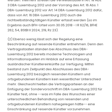
werden. Vielmehr streiten die Verweisklausel in Art. 18 Abs.
3 DBA-Luxemburg 2012 und der Vorrang des Art. 16 Abs. 1
DBA-Luxemburg 2012 vor Art. 14 DBA-Luxemburg 2012 dafür,
dass von Art. 16 DBA-Luxemburg 2012 auch die
nichtselbständig tätigen Künstler erfasst werden (so im
Ergebnis auch BFH-Urteil vom 30.05.2018 - I R 62/16, BFHE
262, 54, BStBl II 2024, 219, Rz 23).
(2) Ebenso wenig lässt sich der Regelung eine
Beschränkung auf reisende Künstler entnehmen. Denn den
Vertragsstaaten standen bei Abschluss des DBA-
Luxemburg 2012 bereits moderne Technologien und
Informationsquellen im Hinblick auf eine Erfassung
ausländischer Künstlereinkünfte zur Verfügung. Mithin
bestand zum Zeitpunkt des Abschlusses des DBA-
Luxemburg 2012 bezüglich reisenden Künstlern und
ortsgebundenen Künstlern kein wesentlicher Unterschied
mehr. Gleichwohl hielten die Vertragsparteien an der
Einfügung der Sondervorschrift im DBA-Luxemburg 2012 für
Künstler fest, ohne --was im Falle des Wunsches einer
unterschiedlichen Behandlung von reisenden und
ortsgebundenen Künstlern nahegelegen hätte-- eine
Einschränkung auf reisende Künstler vorzunehmen.