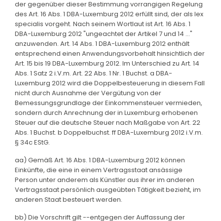
der gegenüber dieser Bestimmung vorrangigen Regelung
des Art. 16 Abs. 1 DBA-Luxemburg 2012 erfüllt sind, der als lex
specialis vorgeht. Nach seinem Wortlaut ist Art. 16 Abs. 1
DBA-Luxemburg 2012 "ungeachtet der Artikel 7 und 14 ..."
anzuwenden. Art. 14 Abs. 1 DBA-Luxemburg 2012 enthält
entsprechend einen Anwendungsvorbehalt hinsichtlich der
Art. 15 bis 19 DBA-Luxemburg 2012. Im Unterschied zu Art. 14
Abs. 1 Satz 2 i.V.m. Art. 22 Abs. 1 Nr. 1 Buchst. a DBA-
Luxemburg 2012 wird die Doppelbesteuerung in diesem Fall
nicht durch Ausnahme der Vergütung von der
Bemessungsgrundlage der Einkommensteuer vermieden,
sondern durch Anrechnung der in Luxemburg erhobenen
Steuer auf die deutsche Steuer nach Maßgabe von Art. 22
Abs. 1 Buchst. b Doppelbuchst. ff DBA-Luxemburg 2012 i.V.m.
§ 34c EStG.
aa) Gemäß Art. 16 Abs. 1 DBA-Luxemburg 2012 können
Einkünfte, die eine in einem Vertragsstaat ansässige
Person unter anderem als Künstler aus ihrer im anderen
Vertragsstaat persönlich ausgeübten Tätigkeit bezieht, im
anderen Staat besteuert werden.
bb) Die Vorschrift gilt --entgegen der Auffassung der