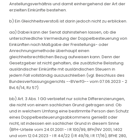
Anstellungsverhältnis und damit einhergehend der Art der
erzielten Einkünfte bestehen.
b) Ein Gleichheitsverstoß ist darin jedoch nicht zu erblicken.
aa) Dabei kann der Senat dahinstehen lassen, ob die
unterschiedliche Vermeidung der Doppelbesteuerung von
Einkünften nach Maßgabe der Freistellungs- oder
Anrechnungsmethode überhaupt einen
gleichheitsrechtlichen Bezug aufweisen kann. Denn der
Gesetzgeber ist nicht gehalten, die zusätzliche Belastung
ausländischer Einkünfte mit ausländischen Steuern in
jedem Fall vollständig auszuschließen (vgl. Beschluss des
Bundesverfassungsgerichts --BVerfG-- vom 07.06.2023 - 2
BvL 6/14, Rz 57).
bb) Art. 3 Abs. 1 GG verbietet nur solche Differenzierungen,
die nicht von einem sachlichen Grund getragen sind. Ob
und in welchem Umfang eine bestimmte Person den Schutz
eines Doppelbesteuerungsabkommens genießt oder
nicht, ist indessen ein sachlicher Grund in diesem Sinne
(BFH-Urteile vom 24.01.2001 - I R 100/99, BFH/NV 2001, 1402
und vom 12.04.2023 - I R 44/22 (I R 49/19, I R 17/16), BFHE 280,