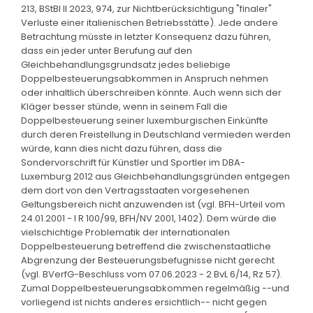
213, BStBl II 2023, 974, zur Nichtberücksichtigung "finaler"
Verluste einer italienischen Betriebsstätte). Jede andere
Betrachtung müsste in letzter Konsequenz dazu führen,
dass ein jeder unter Berufung auf den
Gleichbehandlungsgrundsatz jedes beliebige
Doppelbesteuerungsabkommen in Anspruch nehmen
oder inhaltlich überschreiben könnte. Auch wenn sich der
Kläger besser stünde, wenn in seinem Fall die
Doppelbesteuerung seiner luxemburgischen Einkünfte
durch deren Freistellung in Deutschland vermieden werden
würde, kann dies nicht dazu führen, dass die
Sondervorschrift für Künstler und Sportler im DBA-
Luxemburg 2012 aus Gleichbehandlungsgründen entgegen
dem dort von den Vertragsstaaten vorgesehenen
Geltungsbereich nicht anzuwenden ist (vgl. BFH-Urteil vom
24.01.2001 - I R 100/99, BFH/NV 2001, 1402). Dem würde die
vielschichtige Problematik der internationalen
Doppelbesteuerung betreffend die zwischenstaatliche
Abgrenzung der Besteuerungsbefugnisse nicht gerecht
(vgl. BVerfG-Beschluss vom 07.06.2023 - 2 BvL 6/14, Rz 57).
Zumal Doppelbesteuerungsabkommen regelmäßig --und
vorliegend ist nichts anderes ersichtlich-- nicht gegen