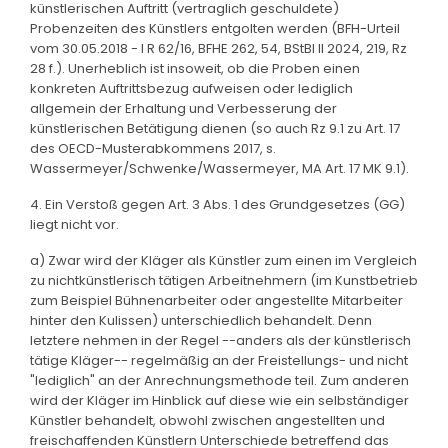
künstlerischen Auftritt (vertraglich geschuldete)
Probenzeiten des Künstlers entgolten werden (BFH-Urteil
vom 30.05.2018 - I R 62/16, BFHE 262, 54, BStBl II 2024, 219, Rz
28 f.). Unerheblich ist insoweit, ob die Proben einen
konkreten Auftrittsbezug aufweisen oder lediglich
allgemein der Erhaltung und Verbesserung der
künstlerischen Betätigung dienen (so auch Rz 9.1 zu Art. 17
des OECD-Musterabkommens 2017, s.
Wassermeyer/Schwenke/Wassermeyer, MA Art. 17 MK 9.1).
4. Ein Verstoß gegen Art. 3 Abs. 1 des Grundgesetzes (GG)
liegt nicht vor.
a) Zwar wird der Kläger als Künstler zum einen im Vergleich
zu nichtkünstlerisch tätigen Arbeitnehmern (im Kunstbetrieb
zum Beispiel Bühnenarbeiter oder angestellte Mitarbeiter
hinter den Kulissen) unterschiedlich behandelt. Denn
letztere nehmen in der Regel --anders als der künstlerisch
tätige Kläger-- regelmäßig an der Freistellungs- und nicht
"lediglich" an der Anrechnungsmethode teil. Zum anderen
wird der Kläger im Hinblick auf diese wie ein selbständiger
Künstler behandelt, obwohl zwischen angestellten und
freischaffenden Künstlern Unterschiede betreffend das