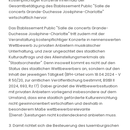
kostenpflichtiger Konzerte innerhalb der
Gesamtbetätigung des Établissement Public "Salle de
concerts Grande-Duchesse Joséphine-Charlotte"
wirtschaftlich hervor.
Das Établissement Public "Salle de concerts Grande-
Duchesse Joséphine-Charlotte" tritt zudem mit der
Veranstaltung kostenpflichtiger Konzerte in nennenswerten
Wettbewerb zu privaten Anbietern musikalischer
Unterhaltung, und zwar ungeachtet des staatlichen
Kulturauftrags und des Alleinstellungsmerkmals als
"Staatsorchester". Denn insoweit kommt es nicht auf den
Status des staatlichen Wettbewerbers an, sondern auf den
Inhalt der jeweiligen Tätigkeit (BFH-Urteil vom 18.04.2024 - V
R 50/20, zur amtlichen Veröffentlichung bestimmt, BStBl II
2024, 693, Rz 17). Dabei gründet die Wettbewerbssituation
mit privaten Anbietern vorliegend insbesondere auf dem
Umstand, dass eine staatlich geförderte Kultureinrichtung
nicht gewinnorientiert wirtschaften und deshalb in
besonderem Maße wettbewerbsrelevante
(Dienst-)Leistungen nicht kostendeckend anbieten muss.
3. Damit richtet sich die Besteuerung des luxemburgischen