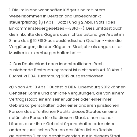
1. Die im Inland wohnhaften Kläger sind mit ihrem
Welteinkommen in Deutschland unbeschränkt
steuerpflichtig (§ 1 Abs. 1 Satz 1 und § 2 Abs. 1 Satz 1 des
Einkommensteuergesetzes --EStG--). Dies umfasst auch
die Einkünfte des Klägers aus nichtselbständiger Arbeit im
Sinne des § 19 EStG aus ausländischen Quellen --hier die
Vergütungen, die der Kläger im Streitjahr als angestellter
Musiker in Luxemburg erhalten hat--.
2. Das Deutschland nach innerstaatlichem Recht
zustehende Besteuerungsrecht ist nicht nach Art. 18 Abs. 1
Buchst. a DBA-Luxemburg 2012 ausgeschlossen.
a) Nach Art. 18 Abs. 1 Buchst. a DBA-Luxemburg 2012 können
Gehälter, Löhne und ähnliche Vergütungen, die von einem
Vertragsstaat, einem seiner Länder oder einer ihrer
Gebietskörperschaften oder einer anderen juristischen
Person des öffentlichen Rechts dieses Staates an eine
natürliche Person für die diesem Staat, einem seiner
Länder, einer ihrer Gebietskörperschaften oder einer
anderen juristischen Person des öffentlichen Rechts
geleisteten Dienste gezahlt werden, nur in diesem Staat