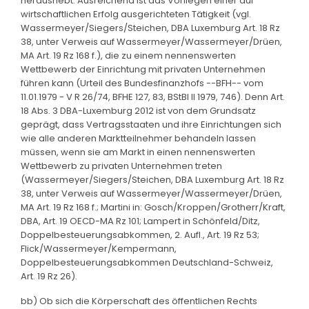
heraushebt. Ausreichend ist das Vorliegen einer auf
wirtschaftlichen Erfolg ausgerichteten Tätigkeit (vgl.
Wassermeyer/Siegers/Steichen, DBA Luxemburg Art. 18 Rz
38, unter Verweis auf Wassermeyer/Wassermeyer/Drüen,
MA Art. 19 Rz 168 f.), die zu einem nennenswerten
Wettbewerb der Einrichtung mit privaten Unternehmen
führen kann (Urteil des Bundesfinanzhofs --BFH-- vom
11.01.1979 - V R 26/74, BFHE 127, 83, BStBl II 1979, 746). Denn Art.
18 Abs. 3 DBA-Luxemburg 2012 ist von dem Grundsatz
geprägt, dass Vertragsstaaten und ihre Einrichtungen sich
wie alle anderen Marktteilnehmer behandeln lassen
müssen, wenn sie am Markt in einen nennenswerten
Wettbewerb zu privaten Unternehmen treten
(Wassermeyer/Siegers/Steichen, DBA Luxemburg Art. 18 Rz
38, unter Verweis auf Wassermeyer/Wassermeyer/Drüen,
MA Art. 19 Rz 168 f.; Martini in: Gosch/Kroppen/Grotherr/Kraft,
DBA, Art. 19 OECD-MA Rz 101; Lampert in Schönfeld/Ditz,
Doppelbesteuerungsabkommen, 2. Aufl., Art. 19 Rz 53;
Flick/Wassermeyer/Kempermann,
Doppelbesteuerungsabkommen Deutschland-Schweiz,
Art. 19 Rz 26).
bb) Ob sich die Körperschaft des öffentlichen Rechts