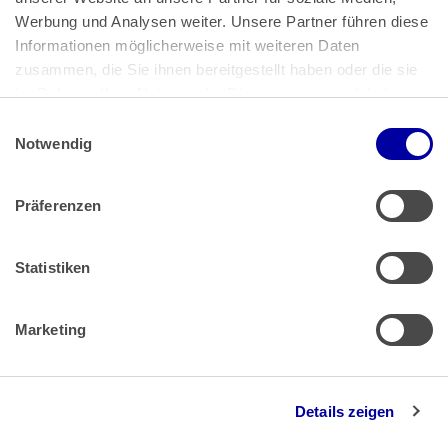
Bundeskanzlerplatz 2
Werbung und Analysen weiter. Unsere Partner führen diese 
53113 Bonn
Informationen möglicherweise mit weiteren Daten 
zusammen, die Sie ihnen bereitgestellt haben oder die sie 
Pressemitteilungen
AGB
|
im Rahmen Ihrer Nutzung der Dienste gesammelt haben.
Impressum
Datenschutz
|
Einwilligungsauswahl
Impressum
 | 
Datenschutz
Notwendig
Präferenzen
Zahlung & Versand
Rücksendungen/Widerrufsbelehrung
Muster Widerrufsformular (PDF)
Statistiken
Remissionsbedingungen für den Handel
Kündigungsformular
Marketing
Barrierefreiheit
Details zeigen
Newsletter