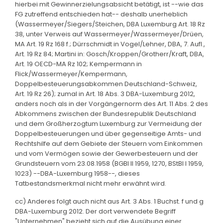
hierbei mit Gewinnerzielungsabsicht betätigt, ist --wie das
FG zutreffend entschieden hat-- deshalb unerheblich
(Wassermeyer/Siegers/Steichen, DBA Luxemburg Art. 18 Rz
38, unter Verweis auf Wassermeyer/Wassermeyer/Drüen,
MA Art. 19 Rz 168 f.; Dürrschmidt in Vogel/Lehner, DBA, 7. Aufl.,
Art. 19 Rz 84; Martini in: Gosch/Kroppen/Grotherr/Kraft, DBA,
Art. 19 OECD-MA Rz 102; Kempermann in
Flick/Wassermeyer/Kempermann,
Doppelbesteuerungsabkommen Deutschland-Schweiz,
Art. 19 Rz 26); zumal in Art. 18 Abs. 3 DBA-Luxemburg 2012,
anders noch als in der Vorgängernorm des Art. 11 Abs. 2 des
Abkommens zwischen der Bundesrepublik Deutschland
und dem Großherzogtum Luxemburg zur Vermeidung der
Doppelbesteuerungen und über gegenseitige Amts- und
Rechtshilfe auf dem Gebiete der Steuern vom Einkommen
und vom Vermögen sowie der Gewerbesteuern und der
Grundsteuern vom 23.08.1958 (BGBl II 1959, 1270, BStBl I 1959,
1023) --DBA-Luxemburg 1958--, dieses
Tatbestandsmerkmal nicht mehr erwähnt wird.
cc) Anderes folgt auch nicht aus Art. 3 Abs. 1 Buchst. f und g
DBA-Luxemburg 2012. Der dort verwendete Begriff
"Unternehmen" bezieht sich auf die Ausübung einer