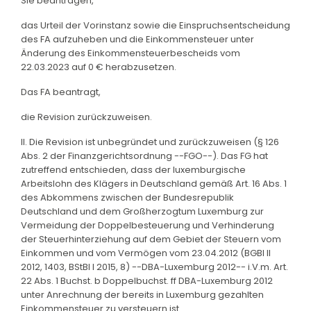
Sie beantragen,
das Urteil der Vorinstanz sowie die Einspruchsentscheidung
des FA aufzuheben und die Einkommensteuer unter
Änderung des Einkommensteuerbescheids vom
22.03.2023 auf 0 € herabzusetzen.
Das FA beantragt,
die Revision zurückzuweisen.
II. Die Revision ist unbegründet und zurückzuweisen (§ 126
Abs. 2 der Finanzgerichtsordnung --FGO--). Das FG hat
zutreffend entschieden, dass der luxemburgische
Arbeitslohn des Klägers in Deutschland gemäß Art. 16 Abs. 1
des Abkommens zwischen der Bundesrepublik
Deutschland und dem Großherzogtum Luxemburg zur
Vermeidung der Doppelbesteuerung und Verhinderung
der Steuerhinterziehung auf dem Gebiet der Steuern vom
Einkommen und vom Vermögen vom 23.04.2012 (BGBl II
2012, 1403, BStBl I 2015, 8) --DBA-Luxemburg 2012-- i.V.m. Art.
22 Abs. 1 Buchst. b Doppelbuchst. ff DBA-Luxemburg 2012
unter Anrechnung der bereits in Luxemburg gezahlten
Einkommensteuer zu versteuern ist.