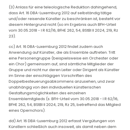
(3) Anlass für eine teleologische Reduktion dahingehend,
dass Art. 16 DBA-Luxemburg 2012 auf selbständig tätige
und/oder reisende Künstler zu beschränken ist, besteht vor
diesem Hintergrund nicht (so im Ergebnis auch BFH-Urteil
vom 30.05.2018 - I R 62/16, BFHE 262, 54, BStBl II 2024, 219, Rz
23).
cc) Art. 16 DBA-Luxemburg 2012 findet zudem auch
Anwendung auf Künstler, die als Ensemble auftreten. Tritt
eine Personengruppe (beispielsweise ein Orchester oder
ein Chor) gemeinsam auf, sind sämtliche Mitglieder der
Gruppe und nicht nur deren Leiter oder Dirigent als Künstler
im Sinne der einschlägigen Vorschriften des
Doppelbesteuerungsabkommens anzusehen, und zwar
unabhängig von den individuellen künstlerischen
Gestaltungsmöglichkeiten des einzelnen
Ensemblemitglieds (s. BFH-Urteil vom 30.05.2018 - I R 62/16,
BFHE 262, 54, BStBl II 2024, 219, Rz 25, betreffend das Mitglied
eines Opernchors).
dd) Art. 16 DBA-Luxemburg 2012 erfasst Vergütungen von
Künstlern schließlich auch insoweit, als damit neben dem