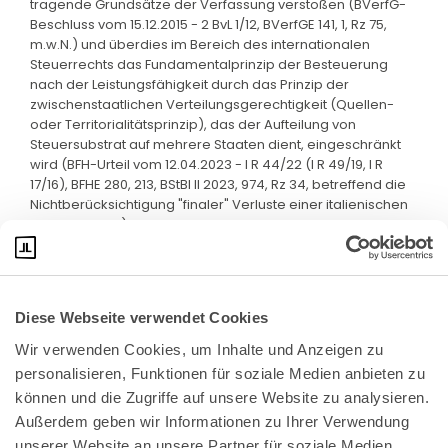
tragende Grundsätze der Verfassung verstoßen (BVerfG-
Beschluss vom 15.12.2015 - 2 BvL 1/12, BVerfGE 141, 1, Rz 75,
m.w.N.) und überdies im Bereich des internationalen
Steuerrechts das Fundamentalprinzip der Besteuerung
nach der Leistungsfähigkeit durch das Prinzip der
zwischenstaatlichen Verteilungsgerechtigkeit (Quellen-
oder Territorialitätsprinzip), das der Aufteilung von
Steuersubstrat auf mehrere Staaten dient, eingeschränkt
wird (BFH-Urteil vom 12.04.2023 - I R 44/22 (I R 49/19, I R
17/16), BFHE 280, 213, BStBl II 2023, 974, Rz 34, betreffend die
Nichtberücksichtigung "finaler" Verluste einer italienischen
Betriebsstätte).
Diese Webseite verwendet Cookies
Wir verwenden Cookies, um Inhalte und Anzeigen zu 
personalisieren, Funktionen für soziale Medien anbieten zu 
können und die Zugriffe auf unsere Website zu analysieren. 
Außerdem geben wir Informationen zu Ihrer Verwendung 
unserer Website an unsere Partner für soziale Medien, 