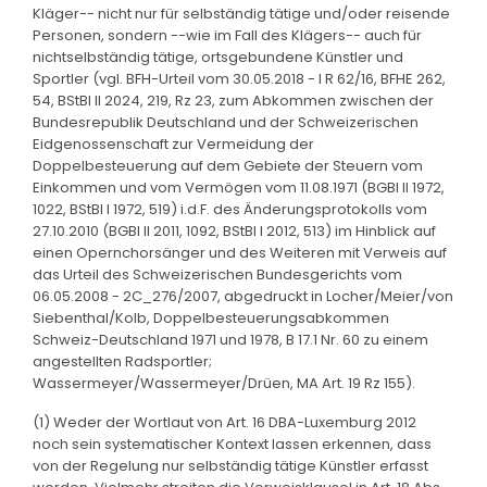
Kläger-- nicht nur für selbständig tätige und/oder reisende
Personen, sondern --wie im Fall des Klägers-- auch für
nichtselbständig tätige, ortsgebundene Künstler und
Sportler (vgl. BFH-Urteil vom 30.05.2018 - I R 62/16, BFHE 262,
54, BStBl II 2024, 219, Rz 23, zum Abkommen zwischen der
Bundesrepublik Deutschland und der Schweizerischen
Eidgenossenschaft zur Vermeidung der
Doppelbesteuerung auf dem Gebiete der Steuern vom
Einkommen und vom Vermögen vom 11.08.1971 (BGBl II 1972,
1022, BStBl I 1972, 519) i.d.F. des Änderungsprotokolls vom
27.10.2010 (BGBl II 2011, 1092, BStBl I 2012, 513) im Hinblick auf
einen Opernchorsänger und des Weiteren mit Verweis auf
das Urteil des Schweizerischen Bundesgerichts vom
06.05.2008 - 2C_276/2007, abgedruckt in Locher/Meier/von
Siebenthal/Kolb, Doppelbesteuerungsabkommen
Schweiz-Deutschland 1971 und 1978, B 17.1 Nr. 60 zu einem
angestellten Radsportler;
Wassermeyer/Wassermeyer/Drüen, MA Art. 19 Rz 155).
(1) Weder der Wortlaut von Art. 16 DBA-Luxemburg 2012
noch sein systematischer Kontext lassen erkennen, dass
von der Regelung nur selbständig tätige Künstler erfasst