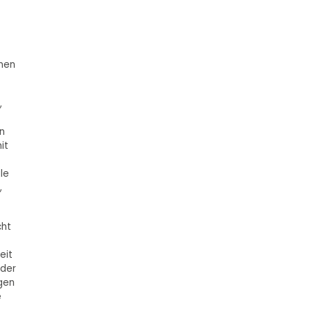
enen
,
n
it
le
,
cht
eit
 der
gen
e