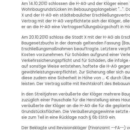
Am 14.10.2010 schlossen die H-AG und der Kläger eine
Wohnbaugrundstücken im Bebauungsplangebiet "...". Da
X und der H-AG ein städtebaulicher Erschließungsvert
Vertrag mit der H-AG verpflichtete sich der Kläger, a
er an die H-AG eine Vertragserfüllungsbürgschaft in Hö
Am 20.10.2010 schloss die Stadt X mit der H-AG als Ers
Baugesetzbuchs in der damals geltenden Fassung (BauG
Erschließungsmaßnahmen beauftragte. Letztere verpfli
Kosten vorzunehmen. Für Schäden aufgrund einer Verl
Verkehrssicherungspflicht und für Schäden, die infolg
auf sonstige Weise entstehen, haftete die H-AG gegen
gewährleistungsverpflichtet. Zur Sicherung aller sich
diese zudem eine Sicherheit in Höhe von ... € durch Üb
leisten. Der Vertrag sollte mit Rechtskraft des Bebau
In den Streitjahren veräußerte der Kläger mehrere Baug
zuzüglich einer Pauschale für die Herstellung eines H
veräußerte der Kläger an die H-AG die für die geplan
Grundstücksflächen. Die Veräußerungsgewinne setzte er
sie zum Teil in eine Rücklage nach § 6b EStG ein.
Der Beklagte und Revisionskläger (Finanzamt --FA--) v