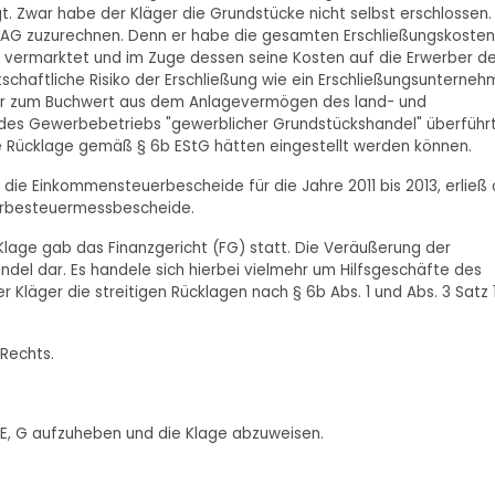
. Zwar habe der Kläger die Grundstücke nicht selbst erschlossen.
H-AG zuzurechnen. Denn er habe die gesamten Erschließungskosten
v vermarktet und im Zuge dessen seine Kosten auf die Erwerber de
schaftliche Risiko der Erschließung wie ein Erschließungsunterneh
er zum Buchwert aus dem Anlagevermögen des land- und
 des Gewerbebetriebs "gewerblicher Grundstückshandel" überführ
e Rücklage gemäß § 6b EStG hätten eingestellt werden können.
ie Einkommensteuerbescheide für die Jahre 2011 bis 2013, erließ
erbesteuermessbescheide.
lage gab das Finanzgericht (FG) statt. Die Veräußerung der
del dar. Es handele sich hierbei vielmehr um Hilfsgeschäfte des
r Kläger die streitigen Rücklagen nach § 6b Abs. 1 und Abs. 3 Satz 
 Rechts.
 E, G aufzuheben und die Klage abzuweisen.