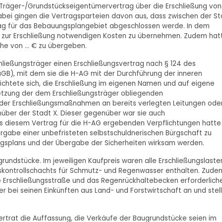
n Träger-/Grundstückseigentümervertrag über die Erschließung von
bei gingen die Vertragsparteien davon aus, dass zwischen der St
rag für das Bebauungsplangebiet abgeschlossen werde. In dem
lle zur Erschließung notwendigen Kosten zu übernehmen. Zudem hat
he von ... € zu übergeben.
chließungsträger einen Erschließungsvertrag nach § 124 des
B), mit dem sie die H-AG mit der Durchführung der inneren
chtete sich, die Erschließung im eigenen Namen und auf eigene
etzung der dem Erschließungsträger obliegenden
e der Erschließungsmaßnahmen an bereits verlegten Leitungen ode
über der Stadt X. Dieser gegenüber war sie auch
 aus diesem Vertrag für die H-AG ergebenden Verpflichtungen hatte
ergabe einer unbefristeten selbstschuldnerischen Bürgschaft zu
ungsplans und der Übergabe der Sicherheiten wirksam werden.
rundstücke. Im jeweiligen Kaufpreis waren alle Erschließungslaste
auskontrollschachts für Schmutz- und Regenwasser enthalten. Zude
te Erschließungsstraße und das Regenrückhaltebecken erforderlich
 bei seinen Einkünften aus Land- und Forstwirtschaft an und stel
ertrat die Auffassung, die Verkäufe der Baugrundstücke seien im