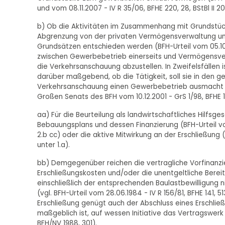
und vom 08.11.2007 - IV R 35/06, BFHE 220, 28, BStBl II 2008
b) Ob die Aktivitäten im Zusammenhang mit Grundstück
Abgrenzung von der privaten Vermögensverwaltung und
Grundsätzen entschieden werden (BFH-Urteil vom 05.10.19
zwischen Gewerbebetrieb einerseits und Vermögensverw
die Verkehrsanschauung abzustellen. In Zweifelsfällen
darüber maßgebend, ob die Tätigkeit, soll sie in den ge
Verkehrsanschauung einen Gewerbebetrieb ausmacht u
Großen Senats des BFH vom 10.12.2001 - GrS 1/98, BFHE 197,
aa) Für die Beurteilung als landwirtschaftliches Hilfs
Bebauungsplans und dessen Finanzierung (BFH-Urteil vom 2
2.b cc) oder die aktive Mitwirkung an der Erschließung (BF
unter 1.a).
bb) Demgegenüber reichen die vertragliche Vorfinanzi
Erschließungskosten und/oder die unentgeltliche Berei
einschließlich der entsprechenden Baulastbewilligung
(vgl. BFH-Urteil vom 28.06.1984 - IV R 156/81, BFHE 141, 513
Erschließung genügt auch der Abschluss eines Erschli
maßgeblich ist, auf wessen Initiative das Vertragswerk
BFH/NV 1988, 301).