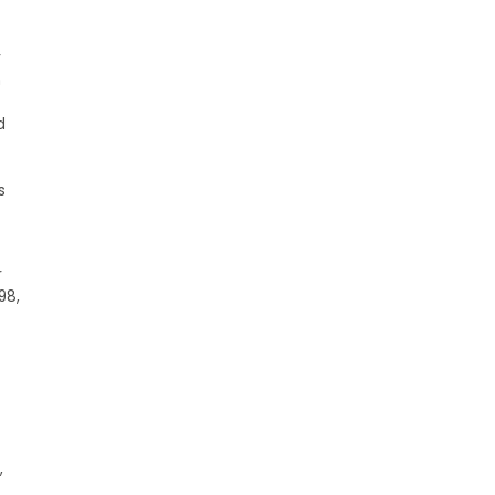
r
n
d
s
r
98,
,