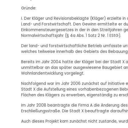
Gründe:
I. Der Kläger und Revisionsbeklagte (Kläger) erzielte i
Land- und Forstwirtschaft. Den Gewinn ermittelte er d
Einkommensteuergesetzes in der in den Streitjahren ge
Normalwirtschaftsjahr (§ 4a Abs. 1 Satz 2 Nr. 1 EStG).
Der land- und forstwirtschaftliche Betrieb umfasste unte
welches teilweise innerhalb des Gebiets des Bebauungspl
Bereits im Jahr 2004 hatte der Kläger bei der Stadt X a
unmittelbar an das später ausgewiesene Baugebiet ang
Wohnlandentwicklung vorgelegt.
Nachfolgend war im Jahr 2006 zunächst auf Initiative ei
Stadt X die Aufstellung eines vorhabenbezogenen Beb
Flächen des Klägers zu erwerben, eigenständig zu ersc
Im Jahr 2008 beantragte die Firma A die Änderung d
Erschließungsstraße. Die Stadt X beauftragte daraufhi
Auch dieses Projekt kam zunächst nicht zustande, wurde 