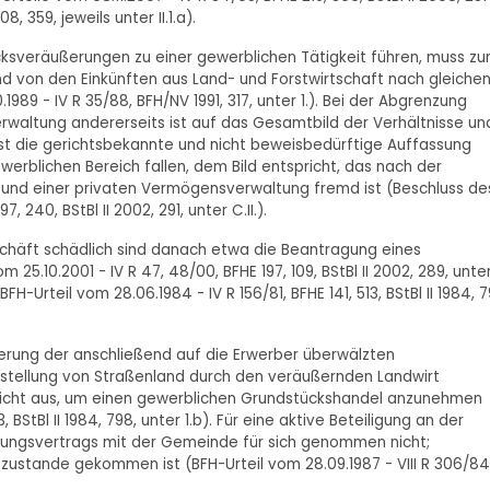
, 359, jeweils unter II.1.a).
sveräußerungen zu einer gewerblichen Tätigkeit führen, muss zu
 von den Einkünften aus Land- und Forstwirtschaft nach gleiche
89 - IV R 35/88, BFH/NV 1991, 317, unter 1.). Bei der Abgrenzung
altung andererseits ist auf das Gesamtbild der Verhältnisse un
 ist die gerichtsbekannte und nicht beweisbedürftige Auffassung
werblichen Bereich fallen, dem Bild entspricht, das nach der
nd einer privaten Vermögensverwaltung fremd ist (Beschluss de
 240, BStBl II 2002, 291, unter C.II.).
geschäft schädlich sind danach etwa die Beantragung eines
5.10.2001 - IV R 47, 48/00, BFHE 197, 109, BStBl II 2002, 289, unte
H-Urteil vom 28.06.1984 - IV R 156/81, BFHE 141, 513, BStBl II 1984, 7
erung der anschließend auf die Erwerber überwälzten
tstellung von Straßenland durch den veräußernden Landwirt
 nicht aus, um einen gewerblichen Grundstückshandel anzunehmen
, BStBl II 1984, 798, unter 1.b). Für eine aktive Beteiligung an der
eßungsvertrags mit der Gemeinde für sich genommen nicht;
 zustande gekommen ist (BFH-Urteil vom 28.09.1987 - VIII R 306/84