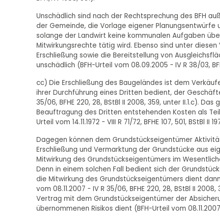
Unschädlich sind nach der Rechtsprechung des BFH au
der Gemeinde, die Vorlage eigener Planungsentwürfe u
solange der Landwirt keine kommunalen Aufgaben über
Mitwirkungsrechte tätig wird. Ebenso sind unter dies
Erschließung sowie die Bereitstellung von Ausgleichs
unschädlich (BFH-Urteil vom 08.09.2005 - IV R 38/03, BFHE 2
cc) Die Erschließung des Baugeländes ist dem Verkäufer
ihrer Durchführung eines Dritten bedient, der Geschäfte
35/06, BFHE 220, 28, BStBl II 2008, 359, unter II.1.c). 
Beauftragung des Dritten entstehenden Kosten als Tei
Urteil vom 14.11.1972 - VIII R 71/72, BFHE 107, 501, BStBl II 19
Dagegen können dem Grundstückseigentümer Aktivitäte
Erschließung und Vermarktung der Grundstücke aus eigen
Mitwirkung des Grundstückseigentümers im Wesentliche
Denn in einem solchen Fall bedient sich der Grundstück
die Mitwirkung des Grundstückseigentümers dient dann 
vom 08.11.2007 - IV R 35/06, BFHE 220, 28, BStBl II 2008,
Vertrag mit dem Grundstückseigentümer der Absicher
übernommenen Risikos dient (BFH-Urteil vom 08.11.2007 - I