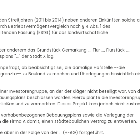
n den Streitjahren (2011 bis 2014) neben anderen Einkünften solche 
urch Betriebsvermögensvergleich nach § 4 Abs. 1 des
ltenden Fassung (EStG) für das landwirtschaftliche
r anderem das Grundstück Gemarkung ..., Flur ..., Flurstück ...,
ans "..." der Stadt X lag.
ngefragt, ob beabsichtigt sei, die damalige Hofstelle --die
renzte-- zu Bauland zu machen und Überlegungen hinsichtlich ei
ner Investorengruppe, an der der Kläger nicht beteiligt war, von 
auungsplans beschlossen worden. Hierzu plante die Investorengr
hließen und zu vermarkten. Dieses Projekt kam jedoch nicht zusta
es vorhabenbezogenen Bebauungsplans sowie die Verlegung der
n die Firma A damit, einen städtebaulichen Vertrag zu entwerfen.
aber in der Folge von der ... (H-AG) fortgeführt.