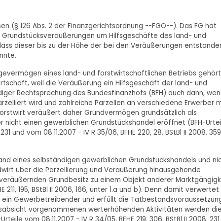
isen (§ 126 Abs. 2 der Finanzgerichtsordnung --FGO--). Das FG hat
gen Grundstücksveräußerungen um Hilfsgeschäfte des land- und
o dass dieser bis zu der Höhe der bei den Veräußerungen entstand
nnte.
evermögen eines land- und forstwirtschaftlichen Betriebs gehört
rtschaft, weil die Veräußerung ein Hilfsgeschäft der land- und
tändiger Rechtsprechung des Bundesfinanzhofs (BFH) auch dann, wen
arzelliert wird und zahlreiche Parzellen an verschiedene Erwerber m
orstwirt veräußert daher Grundvermögen grundsätzlich als
r nicht einen gewerblichen Grundstückshandel eröffnet (BFH-Urtei
 231 und vom 08.11.2007 - IV R 35/06, BFHE 220, 28, BStBl II 2008, 359
nd eines selbständigen gewerblichen Grundstückshandels und ni
dwirt über die Parzellierung und Veräußerung hinausgehende
 zu veräußernden Grundbesitz zu einem Objekt anderer Marktgängigk
211, 195, BStBl II 2006, 166, unter 1.a und b). Denn damit verwertet
 ein Gewerbetreibender und erfüllt die Tatbestandsvoraussetzun
ungsabsicht vorgenommenen werterhöhenden Aktivitäten werden di
le vom 08.11.2007 - IV R 34/05, BFHE 219, 306, BStBl II 2008, 231