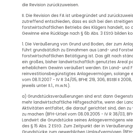
die Revision zurückzuweisen.
II. Die Revision des FA ist unbegründet und zurückzuwe
zutreffend entschieden, dass es sich bei den streiti
forstwirtschaftlichen Betriebs des Klägers handelt, s
Gewinne eine Rücklage nach § 6b Abs. 3 EStG bilden ko
1. Die Veräußerung von Grund und Boden, der zum Anlag
führt grundsätzlich zu Einnahmen aus Land- und Forstwi
forstwirtschaftlichen Betätigung ist. Das gilt nach s
ein großes, bisher landwirtschaftlich genutztes Areal p
erheblichem Gewinn veräußert werden. Ein Land- und F
reinvestitionsbegünstigtes Anlagevermögen, solange e
vom 08.11.2007 - IV R 34/05, BFHE 219, 306, BStBl II 2008,
jeweils unter II.1., m.w.N.).
a) Grundstücksveräußerungen sind erst dann Gegensta
mehr landwirtschaftliche Hilfsgeschäfte, wenn der Lan
Aktivitäten entfaltet, die darauf gerichtet sind, den
zu machen (BFH-Urteil vom 08.09.2005 - IV R 38/03, BFHE 
Landwirt die Grundstücke seines Anlagevermögens wie
des § 15 Abs. 2 EStG. Zum Zeitpunkt der in Veräußer
Grundstücke zum gewerblichen Umlaufvermögen (BFH-Urtei