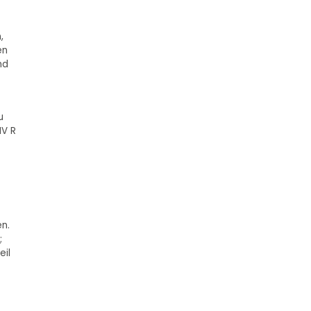
,
en
nd
u
IV R
n.
;
eil