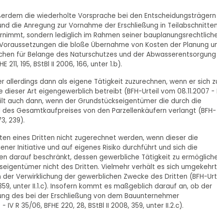
ßerdem die wiederholte Vorsprache bei den Entscheidungsträgern
nd die Anregung zur Vornahme der Erschließung in Teilabschnitten
nimmt, sondern lediglich im Rahmen seiner bauplanungsrechtlich
en Voraussetzungen die bloße Übernahme von Kosten der Planung u
flächen für Belange des Naturschutzes und der Abwasserentsorgung
11, 195, BStBl II 2006, 166, unter 1.b).
 allerdings dann als eigene Tätigkeit zuzurechnen, wenn er sich z
 dieser Art eigengewerblich betreibt (BFH-Urteil vom 08.11.2007 - 
Das gilt auch dann, wenn der Grundstückseigentümer die durch die
l des Gesamtkaufpreises von den Parzellenkäufern verlangt (BFH-
73, 239).
n eines Dritten nicht zugerechnet werden, wenn dieser die
er Initiative und auf eigenes Risiko durchführt und sich die
n darauf beschränkt, dessen gewerbliche Tätigkeit zu ermögliche
seigentümer nicht des Dritten. Vielmehr verhält es sich umgekehrt
der Verwirklichung der gewerblichen Zwecke des Dritten (BFH-Urt
 359, unter II.1.c). Insofern kommt es maßgeblich darauf an, ob der
ung des bei der Erschließung von dem Bauunternehmer
V R 35/06, BFHE 220, 28, BStBl II 2008, 359, unter II.2.c).