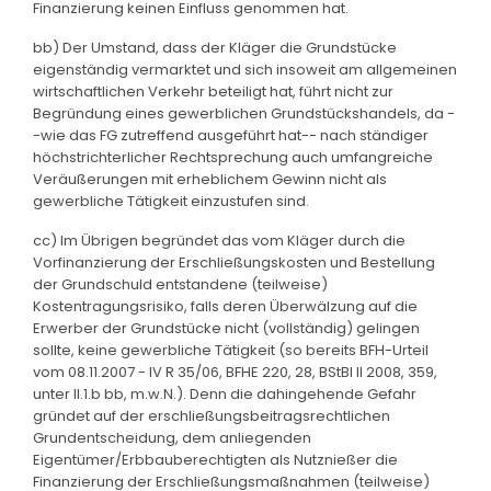
Finanzierung keinen Einfluss genommen hat.
bb) Der Umstand, dass der Kläger die Grundstücke
eigenständig vermarktet und sich insoweit am allgemeinen
wirtschaftlichen Verkehr beteiligt hat, führt nicht zur
Begründung eines gewerblichen Grundstückshandels, da -
-wie das FG zutreffend ausgeführt hat-- nach ständiger
höchstrichterlicher Rechtsprechung auch umfangreiche
Veräußerungen mit erheblichem Gewinn nicht als
gewerbliche Tätigkeit einzustufen sind.
cc) Im Übrigen begründet das vom Kläger durch die
Vorfinanzierung der Erschließungskosten und Bestellung
der Grundschuld entstandene (teilweise)
Kostentragungsrisiko, falls deren Überwälzung auf die
Erwerber der Grundstücke nicht (vollständig) gelingen
sollte, keine gewerbliche Tätigkeit (so bereits BFH-Urteil
vom 08.11.2007 - IV R 35/06, BFHE 220, 28, BStBl II 2008, 359,
unter II.1.b bb, m.w.N.). Denn die dahingehende Gefahr
gründet auf der erschließungsbeitragsrechtlichen
Grundentscheidung, dem anliegenden
Eigentümer/Erbbauberechtigten als Nutznießer die
Finanzierung der Erschließungsmaßnahmen (teilweise)