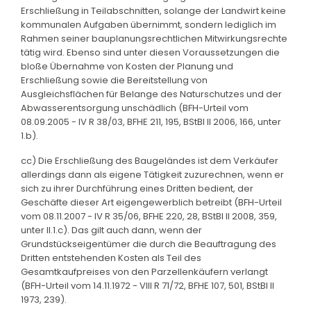
Erschließung in Teilabschnitten, solange der Landwirt keine
kommunalen Aufgaben übernimmt, sondern lediglich im
Rahmen seiner bauplanungsrechtlichen Mitwirkungsrechte
tätig wird. Ebenso sind unter diesen Voraussetzungen die
bloße Übernahme von Kosten der Planung und
Erschließung sowie die Bereitstellung von
Ausgleichsflächen für Belange des Naturschutzes und der
Abwasserentsorgung unschädlich (BFH-Urteil vom
08.09.2005 - IV R 38/03, BFHE 211, 195, BStBl II 2006, 166, unter
1.b).
cc) Die Erschließung des Baugeländes ist dem Verkäufer
allerdings dann als eigene Tätigkeit zuzurechnen, wenn er
sich zu ihrer Durchführung eines Dritten bedient, der
Geschäfte dieser Art eigengewerblich betreibt (BFH-Urteil
vom 08.11.2007 - IV R 35/06, BFHE 220, 28, BStBl II 2008, 359,
unter II.1.c). Das gilt auch dann, wenn der
Grundstückseigentümer die durch die Beauftragung des
Dritten entstehenden Kosten als Teil des
Gesamtkaufpreises von den Parzellenkäufern verlangt
(BFH-Urteil vom 14.11.1972 - VIII R 71/72, BFHE 107, 501, BStBl II
1973, 239).