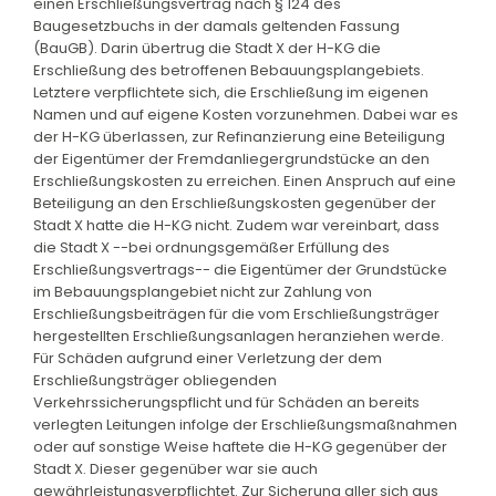
einen Erschließungsvertrag nach § 124 des
Baugesetzbuchs in der damals geltenden Fassung
(BauGB). Darin übertrug die Stadt X der H-KG die
Erschließung des betroffenen Bebauungsplangebiets.
Letztere verpflichtete sich, die Erschließung im eigenen
Namen und auf eigene Kosten vorzunehmen. Dabei war es
der H-KG überlassen, zur Refinanzierung eine Beteiligung
der Eigentümer der Fremdanliegergrundstücke an den
Erschließungskosten zu erreichen. Einen Anspruch auf eine
Beteiligung an den Erschließungskosten gegenüber der
Stadt X hatte die H-KG nicht. Zudem war vereinbart, dass
die Stadt X --bei ordnungsgemäßer Erfüllung des
Erschließungsvertrags-- die Eigentümer der Grundstücke
im Bebauungsplangebiet nicht zur Zahlung von
Erschließungsbeiträgen für die vom Erschließungsträger
hergestellten Erschließungsanlagen heranziehen werde.
Für Schäden aufgrund einer Verletzung der dem
Erschließungsträger obliegenden
Verkehrssicherungspflicht und für Schäden an bereits
verlegten Leitungen infolge der Erschließungsmaßnahmen
oder auf sonstige Weise haftete die H-KG gegenüber der
Stadt X. Dieser gegenüber war sie auch
gewährleistungsverpflichtet. Zur Sicherung aller sich aus