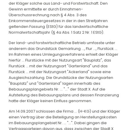
der Kläger solche aus Land- und Forstwirtschaft. Den
Gewinn ermittelte er durch Einnahmen-
Überschussrechnung nach § 4 Abs. 3 des
Einkommensteuergesetzes in der in den Streitjahren
geltenden Fassung (EStG) für das landwirtschaftliche
Normalwirtschaftsjahr (§ 4a Abs. 1 Satz 2 Nr. 1 EStG).
Der land- und forstwirtschaftliche Betrieb umfasste unter
anderem das Grundstück Gemarkung ..., Flur ..., Flurstück ...
Im Rahmen eines Umlegungsverfahrens erhielt der Kläger
hierfür ... Flurstücke mit der Nutzungsart "Bauplatz", das
Flurstück ... mit der Nutzungsart "Gartenland" und das
Flurstück ... mit der Nutzungsart "Ackerland" sowie eine
Ausgleichszahlung. Die Grundstücke der Nutzungsarten
"Bauplatz" und "Gartenland" lagen innerhalb des
Bebauungsplangebiets Nr. ... "..." der Stadt X. Auf die
Aufstellung des Bebauungsplans und dessen Finanzierung
hatte der Kläger keinen Einfluss genommen.
Am 14.09.2007 schlossen die Firma ... (H-KG) und der Kläger
einen Vertrag über die Beteiligung an Herstellungskosten
im Bebauungsplangebiet Nr. ... "...". Dabei gingen die
Vertragsparteien davon aus, dass zwischen der Stadt X