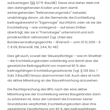
aufzuerlegen (§§ 127 ff. BauGB). Diese sind daher stets mit
den dahingehenden Kosten und dem damit
einhergehenden "Refinanzierungsrisiko" belastet,
unabhängig davon, ob die Gemeinde die Erschließung
beitragsbewehrt in "Eigenregie" durchführt, oder ob sie die
Erschließung --wie vorliegend-- auf einen Dritten
überträgt, der sie in "Fremdregie" unternimmt und sich
privatrechtlich refinanziert (vgl. Urteil des
Bundesverwaltungsgerichts --BVerwG-- vom 01.12.2010 - 9
C 8.09, BVerwGE 138, 244, Rz 48).
Dies gilt auch, soweit der Steuerpflichtige --wie im Streitfall-
- die Erschließungskosten vollständig und damit über die
gesetzliche Beitragspflicht von maximal 90 % des
beitragsfähigen Erschließungsaufwands (vgl. § 129 Abs. 1
Satz 3 BauGB) hinaus übernommen hat. Auch dies ist nicht
als aktive Mitwirkung an der Baureifmachung anzusehen.
Die Rechtsprechung des BFH, nach der eine aktive
Mitwirkung bei der Erschließung seines Baugeländes darin
zu erblicken ist, dass der Landwirt die Erwerber seiner
Grundstücke verpflichtet, Erschließungskosten über ihre
gesetzliche Verpflichtung von 90 % des beitragsfähigen