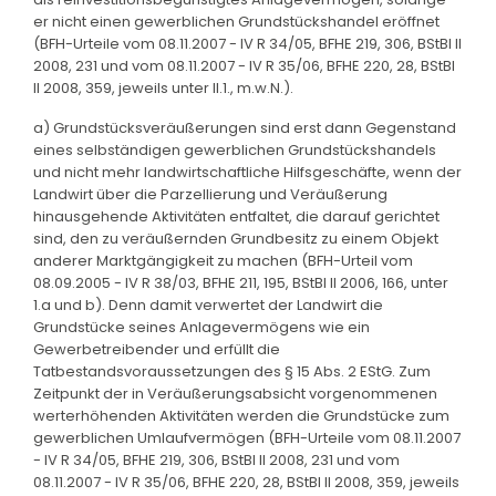
er nicht einen gewerblichen Grundstückshandel eröffnet
(BFH-Urteile vom 08.11.2007 - IV R 34/05, BFHE 219, 306, BStBl II
2008, 231 und vom 08.11.2007 - IV R 35/06, BFHE 220, 28, BStBl
II 2008, 359, jeweils unter II.1., m.w.N.).
a) Grundstücksveräußerungen sind erst dann Gegenstand
eines selbständigen gewerblichen Grundstückshandels
und nicht mehr landwirtschaftliche Hilfsgeschäfte, wenn der
Landwirt über die Parzellierung und Veräußerung
hinausgehende Aktivitäten entfaltet, die darauf gerichtet
sind, den zu veräußernden Grundbesitz zu einem Objekt
anderer Marktgängigkeit zu machen (BFH-Urteil vom
08.09.2005 - IV R 38/03, BFHE 211, 195, BStBl II 2006, 166, unter
1.a und b). Denn damit verwertet der Landwirt die
Grundstücke seines Anlagevermögens wie ein
Gewerbetreibender und erfüllt die
Tatbestandsvoraussetzungen des § 15 Abs. 2 EStG. Zum
Zeitpunkt der in Veräußerungsabsicht vorgenommenen
werterhöhenden Aktivitäten werden die Grundstücke zum
gewerblichen Umlaufvermögen (BFH-Urteile vom 08.11.2007
- IV R 34/05, BFHE 219, 306, BStBl II 2008, 231 und vom
08.11.2007 - IV R 35/06, BFHE 220, 28, BStBl II 2008, 359, jeweils