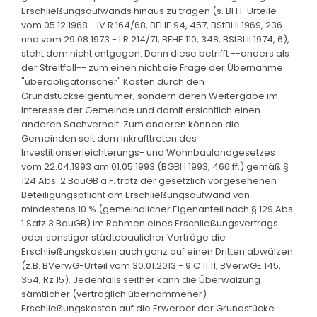
Erschließungsaufwands hinaus zu tragen (s. BFH-Urteile
vom 05.12.1968 - IV R 164/68, BFHE 94, 457, BStBl II 1969, 236
und vom 29.08.1973 - I R 214/71, BFHE 110, 348, BStBl II 1974, 6),
steht dem nicht entgegen. Denn diese betrifft --anders als
der Streitfall-- zum einen nicht die Frage der Übernahme
"überobligatorischer" Kosten durch den
Grundstückseigentümer, sondern deren Weitergabe im
Interesse der Gemeinde und damit ersichtlich einen
anderen Sachverhalt. Zum anderen können die
Gemeinden seit dem Inkrafttreten des
Investitionserleichterungs- und Wohnbaulandgesetzes
vom 22.04.1993 am 01.05.1993 (BGBl I 1993, 466 ff.) gemäß §
124 Abs. 2 BauGB a.F. trotz der gesetzlich vorgesehenen
Beteiligungspflicht am Erschließungsaufwand von
mindestens 10 % (gemeindlicher Eigenanteil nach § 129 Abs.
1 Satz 3 BauGB) im Rahmen eines Erschließungsvertrags
oder sonstiger städtebaulicher Verträge die
Erschließungskosten auch ganz auf einen Dritten abwälzen
(z.B. BVerwG-Urteil vom 30.01.2013 - 9 C 11.11, BVerwGE 145,
354, Rz 15). Jedenfalls seither kann die Überwälzung
sämtlicher (vertraglich übernommener)
Erschließungskosten auf die Erwerber der Grundstücke