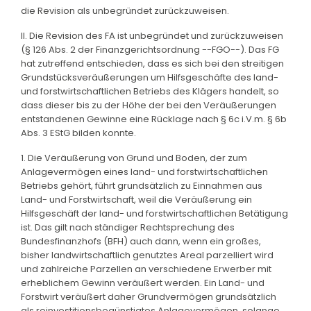
die Revision als unbegründet zurückzuweisen.
II. Die Revision des FA ist unbegründet und zurückzuweisen
(§ 126 Abs. 2 der Finanzgerichtsordnung --FGO--). Das FG
hat zutreffend entschieden, dass es sich bei den streitigen
Grundstücksveräußerungen um Hilfsgeschäfte des land-
und forstwirtschaftlichen Betriebs des Klägers handelt, so
dass dieser bis zu der Höhe der bei den Veräußerungen
entstandenen Gewinne eine Rücklage nach § 6c i.V.m. § 6b
Abs. 3 EStG bilden konnte.
1. Die Veräußerung von Grund und Boden, der zum
Anlagevermögen eines land- und forstwirtschaftlichen
Betriebs gehört, führt grundsätzlich zu Einnahmen aus
Land- und Forstwirtschaft, weil die Veräußerung ein
Hilfsgeschäft der land- und forstwirtschaftlichen Betätigung
ist. Das gilt nach ständiger Rechtsprechung des
Bundesfinanzhofs (BFH) auch dann, wenn ein großes,
bisher landwirtschaftlich genutztes Areal parzelliert wird
und zahlreiche Parzellen an verschiedene Erwerber mit
erheblichem Gewinn veräußert werden. Ein Land- und
Forstwirt veräußert daher Grundvermögen grundsätzlich
als reinvestitionsbegünstigtes Anlagevermögen, solange