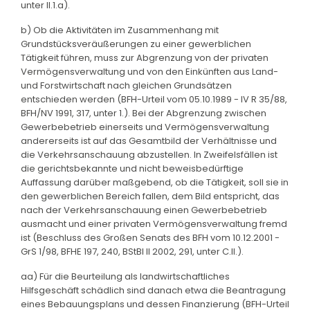
unter II.1.a).
b) Ob die Aktivitäten im Zusammenhang mit
Grundstücksveräußerungen zu einer gewerblichen
Tätigkeit führen, muss zur Abgrenzung von der privaten
Vermögensverwaltung und von den Einkünften aus Land-
und Forstwirtschaft nach gleichen Grundsätzen
entschieden werden (BFH-Urteil vom 05.10.1989 - IV R 35/88,
BFH/NV 1991, 317, unter 1.). Bei der Abgrenzung zwischen
Gewerbebetrieb einerseits und Vermögensverwaltung
andererseits ist auf das Gesamtbild der Verhältnisse und
die Verkehrsanschauung abzustellen. In Zweifelsfällen ist
die gerichtsbekannte und nicht beweisbedürftige
Auffassung darüber maßgebend, ob die Tätigkeit, soll sie in
den gewerblichen Bereich fallen, dem Bild entspricht, das
nach der Verkehrsanschauung einen Gewerbebetrieb
ausmacht und einer privaten Vermögensverwaltung fremd
ist (Beschluss des Großen Senats des BFH vom 10.12.2001 -
GrS 1/98, BFHE 197, 240, BStBl II 2002, 291, unter C.II.).
aa) Für die Beurteilung als landwirtschaftliches
Hilfsgeschäft schädlich sind danach etwa die Beantragung
eines Bebauungsplans und dessen Finanzierung (BFH-Urteil