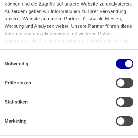
können und die Zugriffe auf unsere Website zu analysieren. 
Außerdem geben wir Informationen zu Ihrer Verwendung 
unserer Website an unsere Partner für soziale Medien, 
Bundeskanzlerplatz 2
Werbung und Analysen weiter. Unsere Partner führen diese 
53113 Bonn
Informationen möglicherweise mit weiteren Daten 
zusammen, die Sie ihnen bereitgestellt haben oder die sie 
Pressemitteilungen
AGB
|
im Rahmen Ihrer Nutzung der Dienste gesammelt haben.
Impressum
Datenschutz
|
Einwilligungsauswahl
Impressum
 | 
Datenschutz
Notwendig
Präferenzen
Zahlung & Versand
Rücksendungen/Widerrufsbelehrung
Muster Widerrufsformular (PDF)
Statistiken
Remissionsbedingungen für den Handel
Kündigungsformular
Marketing
Barrierefreiheit