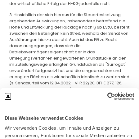
der wirtschaftliche Erfolg der H-KG jedenfalls nicht.
3. Hinsichtlich der sich hieraus für die Steuerfestsetzung
ergebenden Auswirkungen, insbesondere betreffend die
Höhe und Entwicklung der Rücklage nach § 6b EStG, besteht
zwischen den Beteiligten kein Streit, weshalb der Senat von
Ausführungen hierzu absieht. Auch ist das FG zu Recht
davon ausgegangen, dass sich die
Betriebsvermögenseigenschaft der in das
Umlegungsverfahren eingeworfenen Grundstücke an den
im Zuteilungswege erlangten Grundstücken als "Surrogat"
unverändert fortgesetzt hat und die eingebrachten und
erlangten Flächen als wirtschaftlich identisch zu werten sind
(s. Senatsurteil vom 12.04.2022 - VI R 22/20, BFHE 277, 126,
BStBl II 2023, 384, Rz 42, m.w.N.).
Diese Webseite verwendet Cookies
Wir verwenden Cookies, um Inhalte und Anzeigen zu 
personalisieren, Funktionen für soziale Medien anbieten zu 