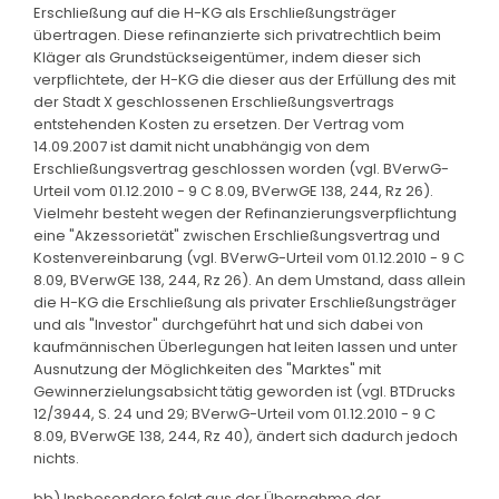
Erschließung auf die H-KG als Erschließungsträger
übertragen. Diese refinanzierte sich privatrechtlich beim
Kläger als Grundstückseigentümer, indem dieser sich
verpflichtete, der H-KG die dieser aus der Erfüllung des mit
der Stadt X geschlossenen Erschließungsvertrags
entstehenden Kosten zu ersetzen. Der Vertrag vom
14.09.2007 ist damit nicht unabhängig von dem
Erschließungsvertrag geschlossen worden (vgl. BVerwG-
Urteil vom 01.12.2010 - 9 C 8.09, BVerwGE 138, 244, Rz 26).
Vielmehr besteht wegen der Refinanzierungsverpflichtung
eine "Akzessorietät" zwischen Erschließungsvertrag und
Kostenvereinbarung (vgl. BVerwG-Urteil vom 01.12.2010 - 9 C
8.09, BVerwGE 138, 244, Rz 26). An dem Umstand, dass allein
die H-KG die Erschließung als privater Erschließungsträger
und als "Investor" durchgeführt hat und sich dabei von
kaufmännischen Überlegungen hat leiten lassen und unter
Ausnutzung der Möglichkeiten des "Marktes" mit
Gewinnerzielungsabsicht tätig geworden ist (vgl. BTDrucks
12/3944, S. 24 und 29; BVerwG-Urteil vom 01.12.2010 - 9 C
8.09, BVerwGE 138, 244, Rz 40), ändert sich dadurch jedoch
nichts.
bb) Insbesondere folgt aus der Übernahme der