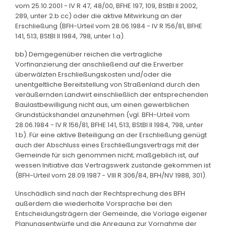
vom 25.10.2001 - IV R 47, 48/00, BFHE 197, 109, BStBl II 2002,
289, unter 2.b cc) oder die aktive Mitwirkung an der
Erschließung (BFH-Urteil vom 28.06.1984 - IV R 156/81, BFHE
141, 513, BStBl II 1984, 798, unter 1.a).
bb) Demgegenüber reichen die vertragliche
Vorfinanzierung der anschließend auf die Erwerber
überwälzten Erschließungskosten und/oder die
unentgeltliche Bereitstellung von Straßenland durch den
veräußernden Landwirt einschließlich der entsprechenden
Baulastbewilligung nicht aus, um einen gewerblichen
Grundstückshandel anzunehmen (vgl. BFH-Urteil vom
28.06.1984 - IV R 156/81, BFHE 141, 513, BStBl II 1984, 798, unter
1.b). Für eine aktive Beteiligung an der Erschließung genügt
auch der Abschluss eines Erschließungsvertrags mit der
Gemeinde für sich genommen nicht; maßgeblich ist, auf
wessen Initiative das Vertragswerk zustande gekommen ist
(BFH-Urteil vom 28.09.1987 - VIII R 306/84, BFH/NV 1988, 301).
Unschädlich sind nach der Rechtsprechung des BFH
außerdem die wiederholte Vorsprache bei den
Entscheidungsträgern der Gemeinde, die Vorlage eigener
Planungsentwürfe und die Anregung zur Vornahme der