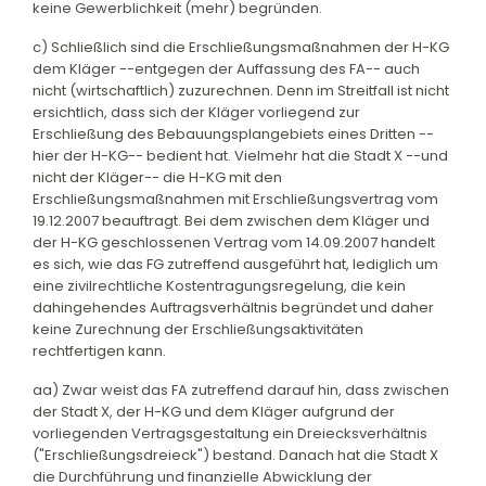
keine Gewerblichkeit (mehr) begründen.
c) Schließlich sind die Erschließungsmaßnahmen der H-KG
dem Kläger --entgegen der Auffassung des FA-- auch
nicht (wirtschaftlich) zuzurechnen. Denn im Streitfall ist nicht
ersichtlich, dass sich der Kläger vorliegend zur
Erschließung des Bebauungsplangebiets eines Dritten --
hier der H-KG-- bedient hat. Vielmehr hat die Stadt X --und
nicht der Kläger-- die H-KG mit den
Erschließungsmaßnahmen mit Erschließungsvertrag vom
19.12.2007 beauftragt. Bei dem zwischen dem Kläger und
der H-KG geschlossenen Vertrag vom 14.09.2007 handelt
es sich, wie das FG zutreffend ausgeführt hat, lediglich um
eine zivilrechtliche Kostentragungsregelung, die kein
dahingehendes Auftragsverhältnis begründet und daher
keine Zurechnung der Erschließungsaktivitäten
rechtfertigen kann.
aa) Zwar weist das FA zutreffend darauf hin, dass zwischen
der Stadt X, der H-KG und dem Kläger aufgrund der
vorliegenden Vertragsgestaltung ein Dreiecksverhältnis
("Erschließungsdreieck") bestand. Danach hat die Stadt X
die Durchführung und finanzielle Abwicklung der