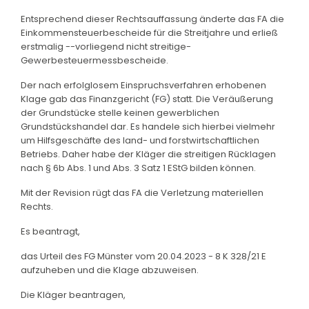
Entsprechend dieser Rechtsauffassung änderte das FA die
Einkommensteuerbescheide für die Streitjahre und erließ
erstmalig --vorliegend nicht streitige-
Gewerbesteuermessbescheide.
Der nach erfolglosem Einspruchsverfahren erhobenen
Klage gab das Finanzgericht (FG) statt. Die Veräußerung
der Grundstücke stelle keinen gewerblichen
Grundstückshandel dar. Es handele sich hierbei vielmehr
um Hilfsgeschäfte des land- und forstwirtschaftlichen
Betriebs. Daher habe der Kläger die streitigen Rücklagen
nach § 6b Abs. 1 und Abs. 3 Satz 1 EStG bilden können.
Mit der Revision rügt das FA die Verletzung materiellen
Rechts.
Es beantragt,
das Urteil des FG Münster vom 20.04.2023 - 8 K 328/21 E
aufzuheben und die Klage abzuweisen.
Die Kläger beantragen,