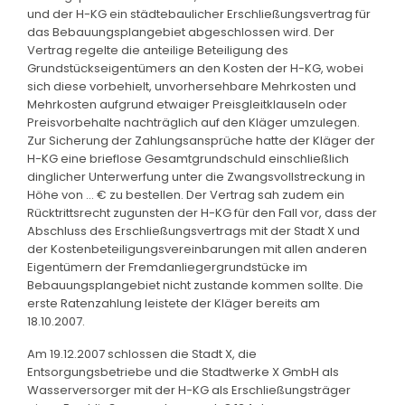
und der H-KG ein städtebaulicher Erschließungsvertrag für
das Bebauungsplangebiet abgeschlossen wird. Der
Vertrag regelte die anteilige Beteiligung des
Grundstückseigentümers an den Kosten der H-KG, wobei
sich diese vorbehielt, unvorhersehbare Mehrkosten und
Mehrkosten aufgrund etwaiger Preisgleitklauseln oder
Preisvorbehalte nachträglich auf den Kläger umzulegen.
Zur Sicherung der Zahlungsansprüche hatte der Kläger der
H-KG eine brieflose Gesamtgrundschuld einschließlich
dinglicher Unterwerfung unter die Zwangsvollstreckung in
Höhe von ... € zu bestellen. Der Vertrag sah zudem ein
Rücktrittsrecht zugunsten der H-KG für den Fall vor, dass der
Abschluss des Erschließungsvertrags mit der Stadt X und
der Kostenbeteiligungsvereinbarungen mit allen anderen
Eigentümern der Fremdanliegergrundstücke im
Bebauungsplangebiet nicht zustande kommen sollte. Die
erste Ratenzahlung leistete der Kläger bereits am
18.10.2007.
Am 19.12.2007 schlossen die Stadt X, die
Entsorgungsbetriebe und die Stadtwerke X GmbH als
Wasserversorger mit der H-KG als Erschließungsträger