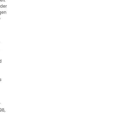
eit
 der
gen
e
r
n
d
s
r
98,