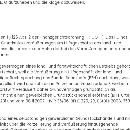
 E, G aufzuheben und die Klage abzuweisen.
isen (§ 126 Abs. 2 der Finanzgerichtsordnung --FGO--). Das FG hat
gen Grundstücksveräußerungen um Hilfsgeschäfte des land- und
o dass dieser bis zu der Höhe der bei den Veräußerungen entstand
nnte.
evermögen eines land- und forstwirtschaftlichen Betriebs gehört
rtschaft, weil die Veräußerung ein Hilfsgeschäft der land- und
tändiger Rechtsprechung des Bundesfinanzhofs (BFH) auch dann, wen
arzelliert wird und zahlreiche Parzellen an verschiedene Erwerber m
orstwirt veräußert daher Grundvermögen grundsätzlich als
r nicht einen gewerblichen Grundstückshandel eröffnet (BFH-Urtei
 231 und vom 08.11.2007 - IV R 35/06, BFHE 220, 28, BStBl II 2008, 359
nd eines selbständigen gewerblichen Grundstückshandels und ni
dwirt über die Parzellierung und Veräußerung hinausgehende