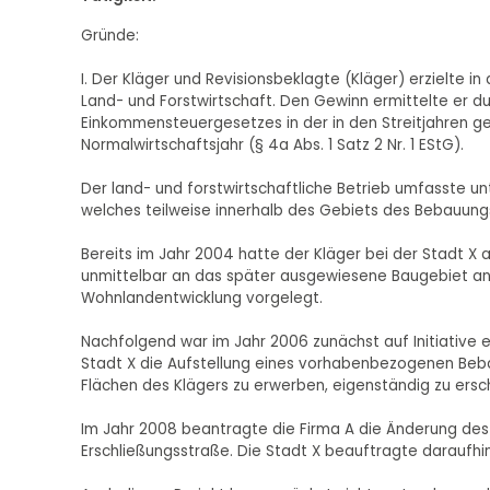
Gründe:
I. Der Kläger und Revisionsbeklagte (Kläger) erzielte i
Land- und Forstwirtschaft. Den Gewinn ermittelte er d
Einkommensteuergesetzes in der in den Streitjahren ge
Normalwirtschaftsjahr (§ 4a Abs. 1 Satz 2 Nr. 1 EStG).
Der land- und forstwirtschaftliche Betrieb umfasste unte
welches teilweise innerhalb des Gebiets des Bebauungspl
Bereits im Jahr 2004 hatte der Kläger bei der Stadt X a
unmittelbar an das später ausgewiesene Baugebiet ang
Wohnlandentwicklung vorgelegt.
Nachfolgend war im Jahr 2006 zunächst auf Initiative ei
Stadt X die Aufstellung eines vorhabenbezogenen Beb
Flächen des Klägers zu erwerben, eigenständig zu ersc
Im Jahr 2008 beantragte die Firma A die Änderung d
Erschließungsstraße. Die Stadt X beauftragte daraufhi