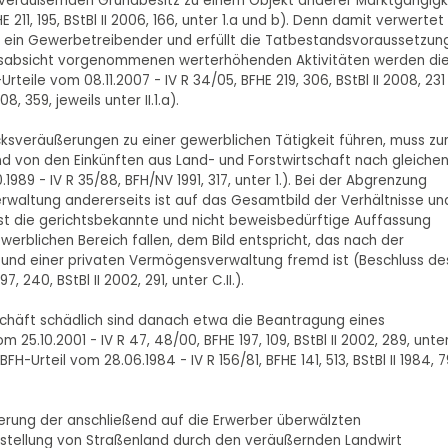
 zu veräußernden Grundbesitz zu einem Objekt anderer Marktgängigk
211, 195, BStBl II 2006, 166, unter 1.a und b). Denn damit verwertet
 ein Gewerbetreibender und erfüllt die Tatbestandsvoraussetzun
ungsabsicht vorgenommenen werterhöhenden Aktivitäten werden di
le vom 08.11.2007 - IV R 34/05, BFHE 219, 306, BStBl II 2008, 231
, 359, jeweils unter II.1.a).
sveräußerungen zu einer gewerblichen Tätigkeit führen, muss zu
 von den Einkünften aus Land- und Forstwirtschaft nach gleiche
89 - IV R 35/88, BFH/NV 1991, 317, unter 1.). Bei der Abgrenzung
altung andererseits ist auf das Gesamtbild der Verhältnisse un
 ist die gerichtsbekannte und nicht beweisbedürftige Auffassung
werblichen Bereich fallen, dem Bild entspricht, das nach der
nd einer privaten Vermögensverwaltung fremd ist (Beschluss de
 240, BStBl II 2002, 291, unter C.II.).
geschäft schädlich sind danach etwa die Beantragung eines
5.10.2001 - IV R 47, 48/00, BFHE 197, 109, BStBl II 2002, 289, unte
H-Urteil vom 28.06.1984 - IV R 156/81, BFHE 141, 513, BStBl II 1984, 7
erung der anschließend auf die Erwerber überwälzten
tstellung von Straßenland durch den veräußernden Landwirt