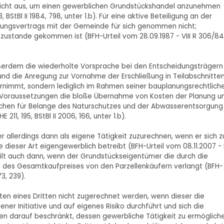
 nicht aus, um einen gewerblichen Grundstückshandel anzunehmen
, BStBl II 1984, 798, unter 1.b). Für eine aktive Beteiligung an der
eßungsvertrags mit der Gemeinde für sich genommen nicht;
 zustande gekommen ist (BFH-Urteil vom 28.09.1987 - VIII R 306/84
ßerdem die wiederholte Vorsprache bei den Entscheidungsträgern
nd die Anregung zur Vornahme der Erschließung in Teilabschnitten
nimmt, sondern lediglich im Rahmen seiner bauplanungsrechtlich
en Voraussetzungen die bloße Übernahme von Kosten der Planung u
flächen für Belange des Naturschutzes und der Abwasserentsorgung
11, 195, BStBl II 2006, 166, unter 1.b).
 allerdings dann als eigene Tätigkeit zuzurechnen, wenn er sich z
 dieser Art eigengewerblich betreibt (BFH-Urteil vom 08.11.2007 - 
Das gilt auch dann, wenn der Grundstückseigentümer die durch die
l des Gesamtkaufpreises von den Parzellenkäufern verlangt (BFH-
73, 239).
n eines Dritten nicht zugerechnet werden, wenn dieser die
er Initiative und auf eigenes Risiko durchführt und sich die
n darauf beschränkt, dessen gewerbliche Tätigkeit zu ermögliche