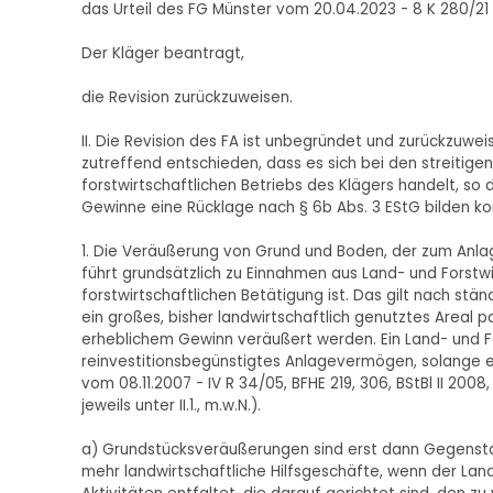
das Urteil des FG Münster vom 20.04.2023 - 8 K 280/21
Der Kläger beantragt,
die Revision zurückzuweisen.
II. Die Revision des FA ist unbegründet und zurückzuwe
zutreffend entschieden, dass es sich bei den streiti
forstwirtschaftlichen Betriebs des Klägers handelt, s
Gewinne eine Rücklage nach § 6b Abs. 3 EStG bilden ko
1. Die Veräußerung von Grund und Boden, der zum Anlag
führt grundsätzlich zu Einnahmen aus Land- und Forstwi
forstwirtschaftlichen Betätigung ist. Das gilt nach s
ein großes, bisher landwirtschaftlich genutztes Areal p
erheblichem Gewinn veräußert werden. Ein Land- und F
reinvestitionsbegünstigtes Anlagevermögen, solange e
vom 08.11.2007 - IV R 34/05, BFHE 219, 306, BStBl II 2008,
jeweils unter II.1., m.w.N.).
a) Grundstücksveräußerungen sind erst dann Gegensta
mehr landwirtschaftliche Hilfsgeschäfte, wenn der Lan