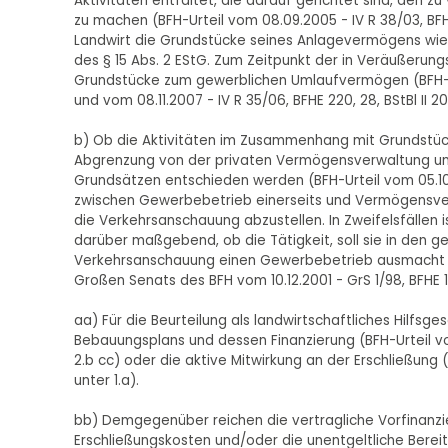
Aktivitäten entfaltet, die darauf gerichtet sind, den
zu machen (BFH-Urteil vom 08.09.2005 - IV R 38/03, BFHE 
Landwirt die Grundstücke seines Anlagevermögens wie
des § 15 Abs. 2 EStG. Zum Zeitpunkt der in Veräußer
Grundstücke zum gewerblichen Umlaufvermögen (BFH-Urtei
und vom 08.11.2007 - IV R 35/06, BFHE 220, 28, BStBl II 2008
b) Ob die Aktivitäten im Zusammenhang mit Grundstück
Abgrenzung von der privaten Vermögensverwaltung und
Grundsätzen entschieden werden (BFH-Urteil vom 05.10.19
zwischen Gewerbebetrieb einerseits und Vermögensverw
die Verkehrsanschauung abzustellen. In Zweifelsfällen
darüber maßgebend, ob die Tätigkeit, soll sie in den ge
Verkehrsanschauung einen Gewerbebetrieb ausmacht u
Großen Senats des BFH vom 10.12.2001 - GrS 1/98, BFHE 197,
aa) Für die Beurteilung als landwirtschaftliches Hilfs
Bebauungsplans und dessen Finanzierung (BFH-Urteil vom 2
2.b cc) oder die aktive Mitwirkung an der Erschließung (BF
unter 1.a).
bb) Demgegenüber reichen die vertragliche Vorfinanzi
Erschließungskosten und/oder die unentgeltliche Berei