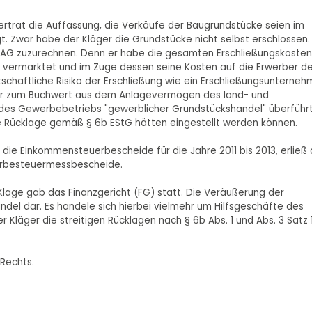
ertrat die Auffassung, die Verkäufe der Baugrundstücke seien im
. Zwar habe der Kläger die Grundstücke nicht selbst erschlossen.
H-AG zuzurechnen. Denn er habe die gesamten Erschließungskosten
v vermarktet und im Zuge dessen seine Kosten auf die Erwerber de
schaftliche Risiko der Erschließung wie ein Erschließungsunterneh
er zum Buchwert aus dem Anlagevermögen des land- und
 des Gewerbebetriebs "gewerblicher Grundstückshandel" überführ
e Rücklage gemäß § 6b EStG hätten eingestellt werden können.
ie Einkommensteuerbescheide für die Jahre 2011 bis 2013, erließ
erbesteuermessbescheide.
lage gab das Finanzgericht (FG) statt. Die Veräußerung der
del dar. Es handele sich hierbei vielmehr um Hilfsgeschäfte des
r Kläger die streitigen Rücklagen nach § 6b Abs. 1 und Abs. 3 Satz 
 Rechts.