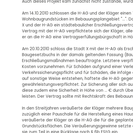
Auch dieses Projekt kam zunächst nicht zustande, wurde 
Am 14.10.2010 schlossen die H-AG und der Kläger eine
Wohnbaugrundstücken im Bebauungsplangebiet "...". Da
X und der H-AG ein städtebaulicher Erschließungsvert
Vertrag mit der H-AG verpflichtete sich der Kläger, a
er an die H-AG eine Vertragserfüllungsbürgschaft in Hö
Am 20.10.2010 schloss die Stadt X mit der H-AG als Ers
Baugesetzbuchs in der damals geltenden Fassung (BauG
Erschließungsmaßnahmen beauftragte. Letztere verpfli
Kosten vorzunehmen. Für Schäden aufgrund einer Verl
Verkehrssicherungspflicht und für Schäden, die infolg
auf sonstige Weise entstehen, haftete die H-AG gegen
gewährleistungsverpflichtet. Zur Sicherung aller sich
diese zudem eine Sicherheit in Höhe von ... € durch Üb
leisten. Der Vertrag sollte mit Rechtskraft des Bebau
In den Streitjahren veräußerte der Kläger mehrere Baug
zuzüglich einer Pauschale für die Herstellung eines H
veräußerte der Kläger an die H-AG die für die geplan
Grundstücksflächen. Die Veräußerungsgewinne setzte er
sie zum Teil in eine Rücklage nach § 6b EStG ein.