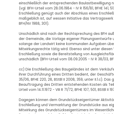
einschließlich der entsprechenden Baulastbewilligung
(vgl. BFH-Urteil vom 28.06.1984 - IV R 156/81, BFHE 141, 513
Erschließung genügt auch der Abschluss eines Erschli
maßgeblich ist, auf wessen Initiative das Vertragswerk
BFH/NV 1988, 301).
Unschädlich sind nach der Rechtsprechung des BFH au
der Gemeinde, die Vorlage eigener Planungsentwürfe u
solange der Landwirt keine kommunalen Aufgaben über
Mitwirkungsrechte tätig wird. Ebenso sind unter dies
Erschließung sowie die Bereitstellung von Ausgleichs
unschädlich (BFH-Urteil vom 08.09.2005 - IV R 38/03, BFHE 2
cc) Die Erschließung des Baugeländes ist dem Verkäufer
ihrer Durchführung eines Dritten bedient, der Geschäfte
35/06, BFHE 220, 28, BStBl II 2008, 359, unter II.1.c). 
Beauftragung des Dritten entstehenden Kosten als Tei
Urteil vom 14.11.1972 - VIII R 71/72, BFHE 107, 501, BStBl II 19
Dagegen können dem Grundstückseigentümer Aktivitäte
Erschließung und Vermarktung der Grundstücke aus eigen
Mitwirkung des Grundstückseigentümers im Wesentliche