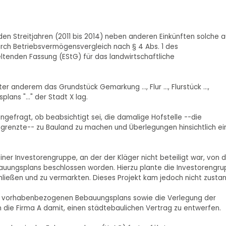
n den Streitjahren (2011 bis 2014) neben anderen Einkünften solche 
urch Betriebsvermögensvergleich nach § 4 Abs. 1 des
ltenden Fassung (EStG) für das landwirtschaftliche
r anderem das Grundstück Gemarkung ..., Flur ..., Flurstück ...,
ans "..." der Stadt X lag.
ngefragt, ob beabsichtigt sei, die damalige Hofstelle --die
renzte-- zu Bauland zu machen und Überlegungen hinsichtlich ei
ner Investorengruppe, an der der Kläger nicht beteiligt war, von 
auungsplans beschlossen worden. Hierzu plante die Investorengr
hließen und zu vermarkten. Dieses Projekt kam jedoch nicht zusta
es vorhabenbezogenen Bebauungsplans sowie die Verlegung der
n die Firma A damit, einen städtebaulichen Vertrag zu entwerfen.