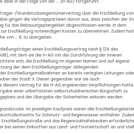
aber in der Folge von der ... (H-AG) fortgeführt.
n Träger-/Grundstückseigentümervertrag über die Erschließung von
bei gingen die Vertragsparteien davon aus, dass zwischen der St
rag für das Bebauungsplangebiet abgeschlossen werde. In dem
lle zur Erschließung notwendigen Kosten zu übernehmen. Zudem hat
he von ... € zu übergeben.
chließungsträger einen Erschließungsvertrag nach § 124 des
B), mit dem sie die H-AG mit der Durchführung der inneren
chtete sich, die Erschließung im eigenen Namen und auf eigene
etzung der dem Erschließungsträger obliegenden
e der Erschließungsmaßnahmen an bereits verlegten Leitungen ode
über der Stadt X. Dieser gegenüber war sie auch
 aus diesem Vertrag für die H-AG ergebenden Verpflichtungen hatte
ergabe einer unbefristeten selbstschuldnerischen Bürgschaft zu
ungsplans und der Übergabe der Sicherheiten wirksam werden.
rundstücke. Im jeweiligen Kaufpreis waren alle Erschließungslaste
auskontrollschachts für Schmutz- und Regenwasser enthalten. Zude
te Erschließungsstraße und das Regenrückhaltebecken erforderlich
 bei seinen Einkünften aus Land- und Forstwirtschaft an und stel