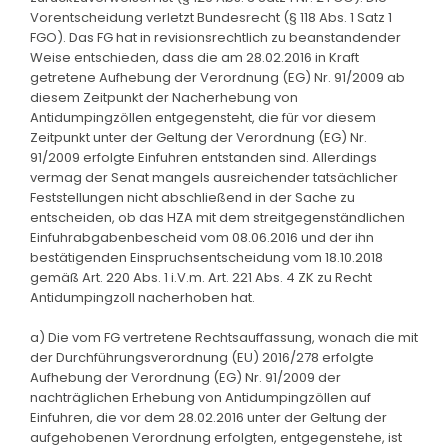
Vorentscheidung verletzt Bundesrecht (§ 118 Abs. 1 Satz 1
FGO). Das FG hat in revisionsrechtlich zu beanstandender
Weise entschieden, dass die am 28.02.2016 in Kraft
getretene Aufhebung der Verordnung (EG) Nr. 91/2009 ab
diesem Zeitpunkt der Nacherhebung von
Antidumpingzöllen entgegensteht, die für vor diesem
Zeitpunkt unter der Geltung der Verordnung (EG) Nr.
91/2009 erfolgte Einfuhren entstanden sind. Allerdings
vermag der Senat mangels ausreichender tatsächlicher
Feststellungen nicht abschließend in der Sache zu
entscheiden, ob das HZA mit dem streitgegenständlichen
Einfuhrabgabenbescheid vom 08.06.2016 und der ihn
bestätigenden Einspruchsentscheidung vom 18.10.2018
gemäß Art. 220 Abs. 1 i.V.m. Art. 221 Abs. 4 ZK zu Recht
Antidumpingzoll nacherhoben hat.
a) Die vom FG vertretene Rechtsauffassung, wonach die mit
der Durchführungsverordnung (EU) 2016/278 erfolgte
Aufhebung der Verordnung (EG) Nr. 91/2009 der
nachträglichen Erhebung von Antidumpingzöllen auf
Einfuhren, die vor dem 28.02.2016 unter der Geltung der
aufgehobenen Verordnung erfolgten, entgegenstehe, ist