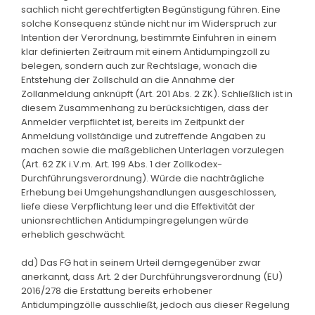
sachlich nicht gerechtfertigten Begünstigung führen. Eine
solche Konsequenz stünde nicht nur im Widerspruch zur
Intention der Verordnung, bestimmte Einfuhren in einem
klar definierten Zeitraum mit einem Antidumpingzoll zu
belegen, sondern auch zur Rechtslage, wonach die
Entstehung der Zollschuld an die Annahme der
Zollanmeldung anknüpft (Art. 201 Abs. 2 ZK). Schließlich ist in
diesem Zusammenhang zu berücksichtigen, dass der
Anmelder verpflichtet ist, bereits im Zeitpunkt der
Anmeldung vollständige und zutreffende Angaben zu
machen sowie die maßgeblichen Unterlagen vorzulegen
(Art. 62 ZK i.V.m. Art. 199 Abs. 1 der Zollkodex-
Durchführungsverordnung). Würde die nachträgliche
Erhebung bei Umgehungshandlungen ausgeschlossen,
liefe diese Verpflichtung leer und die Effektivität der
unionsrechtlichen Antidumpingregelungen würde
erheblich geschwächt.
dd) Das FG hat in seinem Urteil demgegenüber zwar
anerkannt, dass Art. 2 der Durchführungsverordnung (EU)
2016/278 die Erstattung bereits erhobener
Antidumpingzölle ausschließt, jedoch aus dieser Regelung