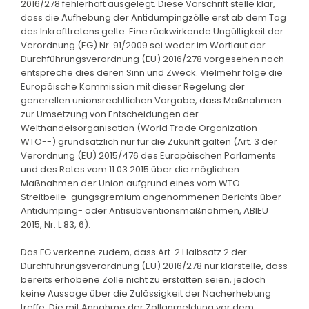
2016/278 fehlerhaft ausgelegt. Diese Vorschrift stelle klar,
dass die Aufhebung der Antidumpingzölle erst ab dem Tag
des Inkrafttretens gelte. Eine rückwirkende Ungültigkeit der
Verordnung (EG) Nr. 91/2009 sei weder im Wortlaut der
Durchführungsverordnung (EU) 2016/278 vorgesehen noch
entspreche dies deren Sinn und Zweck. Vielmehr folge die
Europäische Kommission mit dieser Regelung der
generellen unionsrechtlichen Vorgabe, dass Maßnahmen
zur Umsetzung von Entscheidungen der
Welthandelsorganisation (World Trade Organization --
WTO--) grundsätzlich nur für die Zukunft gälten (Art. 3 der
Verordnung (EU) 2015/476 des Europäischen Parlaments
und des Rates vom 11.03.2015 über die möglichen
Maßnahmen der Union aufgrund eines vom WTO-
Streitbeile-gungsgremium angenommenen Berichts über
Antidumping- oder Antisubventionsmaßnahmen, ABlEU
2015, Nr. L 83, 6).
Das FG verkenne zudem, dass Art. 2 Halbsatz 2 der
Durchführungsverordnung (EU) 2016/278 nur klarstelle, dass
bereits erhobene Zölle nicht zu erstatten seien, jedoch
keine Aussage über die Zulässigkeit der Nacherhebung
treffe. Die mit Annahme der Zollanmeldung vor dem