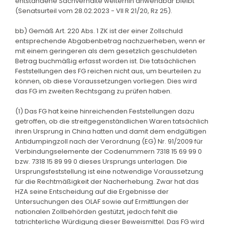
entstandene Sachverhalte weiterhin anwendbar bleibt
(Senatsurteil vom 28.02.2023 - VII R 21/20, Rz 25).
bb) Gemäß Art. 220 Abs. 1 ZK ist der einer Zollschuld
entsprechende Abgabenbetrag nachzuerheben, wenn er
mit einem geringeren als dem gesetzlich geschuldeten
Betrag buchmäßig erfasst worden ist. Die tatsächlichen
Feststellungen des FG reichen nicht aus, um beurteilen zu
können, ob diese Voraussetzungen vorliegen. Dies wird
das FG im zweiten Rechtsgang zu prüfen haben.
(1) Das FG hat keine hinreichenden Feststellungen dazu
getroffen, ob die streitgegenständlichen Waren tatsächlich
ihren Ursprung in China hatten und damit dem endgültigen
Antidumpingzoll nach der Verordnung (EG) Nr. 91/2009 für
Verbindungselemente der Codenummern 7318 15 69 99 0
bzw. 7318 15 89 99 0 dieses Ursprungs unterlagen. Die
Ursprungsfeststellung ist eine notwendige Voraussetzung
für die Rechtmäßigkeit der Nacherhebung. Zwar hat das
HZA seine Entscheidung auf die Ergebnisse der
Untersuchungen des OLAF sowie auf Ermittlungen der
nationalen Zollbehörden gestützt, jedoch fehlt die
tatrichterliche Würdigung dieser Beweismittel. Das FG wird