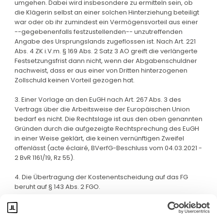
umgehen. Dabei wird insbesondere zu ermitteln sein, ob
die Klägerin selbst an einer solchen Hinterziehung beteiligt
war oder ob ihr zumindest ein Vermögensvorteil aus einer
--gegebenenfalls festzustellenden-- unzutreffenden
Angabe des Ursprungslands zugeflossen ist. Nach Art. 221
Abs. 4 ZK i.V.m. § 169 Abs. 2 Satz 3 AO greift die verlängerte
Festsetzungsfrist dann nicht, wenn der Abgabenschuldner
nachweist, dass er aus einer von Dritten hinterzogenen
Zollschuld keinen Vorteil gezogen hat.
3. Einer Vorlage an den EuGH nach Art. 267 Abs. 3 des
Vertrags über die Arbeitsweise der Europäischen Union
bedarf es nicht. Die Rechtslage ist aus den oben genannten
Gründen durch die aufgezeigte Rechtsprechung des EuGH
in einer Weise geklärt, die keinen vernünftigen Zweifel
offenlässt (acte éclairé, BVerfG-Beschluss vom 04.03.2021 -
2 BvR 1161/19, Rz 55).
4. Die Übertragung der Kostenentscheidung auf das FG
beruht auf § 143 Abs. 2 FGO.