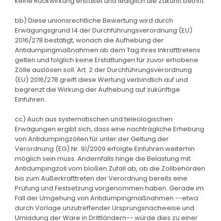
keine Rückwirkung entfaltet und lediglich die Zukunft betrifft.
bb) Diese unionsrechtliche Bewertung wird durch
Erwägungsgrund 14 der Durchführungsverordnung (EU)
2016/278 bestätigt, wonach die Aufhebung der
Antidumpingmaßnahmen ab dem Tag ihres Inkrafttretens
gelten und folglich keine Erstattungen für zuvor erhobene
Zölle auslösen soll. Art. 2 der Durchführungsverordnung
(EU) 2016/278 greift diese Wertung verbindlich auf und
begrenzt die Wirkung der Aufhebung auf zukünftige
Einfuhren.
cc) Auch aus systematischen und teleologischen
Erwägungen ergibt sich, dass eine nachträgliche Erhebung
von Antidumpingzöllen für unter der Geltung der
Verordnung (EG) Nr. 91/2009 erfolgte Einfuhren weiterhin
möglich sein muss. Andernfalls hinge die Belastung mit
Antidumpingzoll vom bloßen Zufall ab, ob die Zollbehörden
bis zum Außerkrafttreten der Verordnung bereits eine
Prüfung und Festsetzung vorgenommen haben. Gerade im
Fall der Umgehung von Antidumpingmaßnahmen --etwa
durch Vorlage unzutreffender Ursprungsnachweise und
Umladung der Ware in Drittländern-- würde dies zu einer