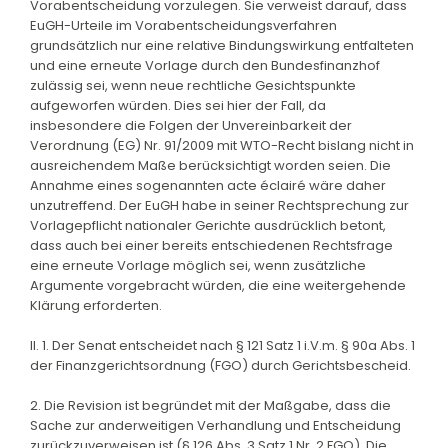
Vorabentscheidung vorzulegen. Sie verweist darauf, dass
EuGH-Urteile im Vorabentscheidungsverfahren
grundsätzlich nur eine relative Bindungswirkung entfalteten
und eine erneute Vorlage durch den Bundesfinanzhof
zulässig sei, wenn neue rechtliche Gesichtspunkte
aufgeworfen würden. Dies sei hier der Fall, da
insbesondere die Folgen der Unvereinbarkeit der
Verordnung (EG) Nr. 91/2009 mit WTO-Recht bislang nicht in
ausreichendem Maße berücksichtigt worden seien. Die
Annahme eines sogenannten acte éclairé wäre daher
unzutreffend. Der EuGH habe in seiner Rechtsprechung zur
Vorlagepflicht nationaler Gerichte ausdrücklich betont,
dass auch bei einer bereits entschiedenen Rechtsfrage
eine erneute Vorlage möglich sei, wenn zusätzliche
Argumente vorgebracht würden, die eine weitergehende
Klärung erforderten.
II. 1. Der Senat entscheidet nach § 121 Satz 1 i.V.m. § 90a Abs. 1
der Finanzgerichtsordnung (FGO) durch Gerichtsbescheid.
2. Die Revision ist begründet mit der Maßgabe, dass die
Sache zur anderweitigen Verhandlung und Entscheidung
zurückzuverweisen ist (§ 126 Abs. 3 Satz 1 Nr. 2 FGO). Die