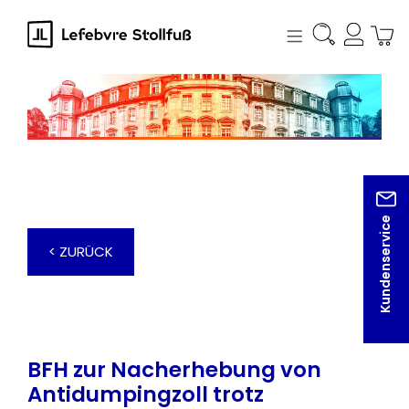
alt springen
Kundenservice
< ZURÜCK
BFH zur Nacherhebung von
Antidumpingzoll trotz