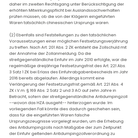
daher im zweiten Rechtsgang unter Berücksichtigung der
erhöhten Mitwirkungspflicht bei Auslandssachverhalten
prüfen müssen, ob die von der Klägerin eingeführten
Waren tatsächlich chinesischen Ursprungs waren.
(2) Ebenfalls sind Feststellungen zu den tatsächlichen
Voraussetzungen einer möglichen Festsetzungsverjährung
zu treffen. Nach Art. 201 Abs. 2 ZK entsteht die Zollschuld mit
der Annahme der Zollanmeldung. Da die
streitgegenständliche Einfuhr im Jahr 2010 erfolgte, war die
regelmäßige dreijährige Festsetzungsfrist des Art. 221 Abs.
3 Satz 1 ZK bei Erlass des Einfuhrabgabenbescheids im Jahr
2016 bereits abgelaufen. Allerdings kommt eine
Verlängerung der Festsetzungsfrist gemäß Art. 221 Abs. 4
ZK i.V.m. § 169 Abs. 2 Satz 2 und 3 AO auf zehn Jahre in
Betracht, sofern der streitgegenständliche Antidumpingzoll
--wovon das HZA ausgeht-- hinterzogen wurde. Im
vorliegenden Fall könnte dies dadurch geschehen sein,
dass für die eingeführten Waren falsche
Ursprungszeugnisse vorgelegt wurden, um die Erhebung
des Antidumpingzolls nach Maßgabe der zum Zeitpunkt
der Einfuhr geltenden Antidumpingzollverordnung zu