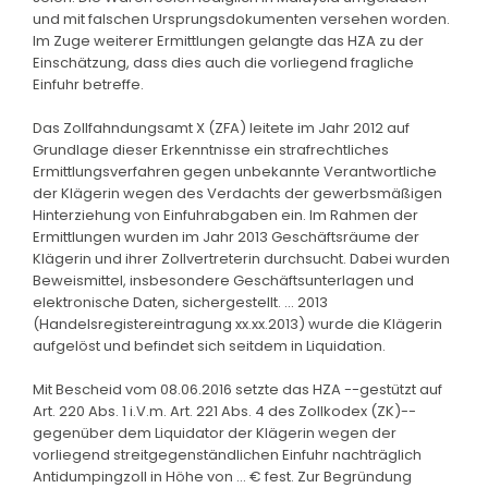
und mit falschen Ursprungsdokumenten versehen worden.
Im Zuge weiterer Ermittlungen gelangte das HZA zu der
Einschätzung, dass dies auch die vorliegend fragliche
Einfuhr betreffe.
Das Zollfahndungsamt X (ZFA) leitete im Jahr 2012 auf
Grundlage dieser Erkenntnisse ein strafrechtliches
Ermittlungsverfahren gegen unbekannte Verantwortliche
der Klägerin wegen des Verdachts der gewerbsmäßigen
Hinterziehung von Einfuhrabgaben ein. Im Rahmen der
Ermittlungen wurden im Jahr 2013 Geschäftsräume der
Klägerin und ihrer Zollvertreterin durchsucht. Dabei wurden
Beweismittel, insbesondere Geschäftsunterlagen und
elektronische Daten, sichergestellt. ... 2013
(Handelsregistereintragung xx.xx.2013) wurde die Klägerin
aufgelöst und befindet sich seitdem in Liquidation.
Mit Bescheid vom 08.06.2016 setzte das HZA --gestützt auf
Art. 220 Abs. 1 i.V.m. Art. 221 Abs. 4 des Zollkodex (ZK)--
gegenüber dem Liquidator der Klägerin wegen der
vorliegend streitgegenständlichen Einfuhr nachträglich
Antidumpingzoll in Höhe von ... € fest. Zur Begründung