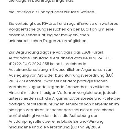
Die Klägerin beantragt sinngemäß,
die Revision als unbegründet zurückzuweisen.
Sie verteidigt das FG-Urteil und regt hilfsweise ein weiteres
Vorabentscheidungsersuchen an den EuGH an, um eine
abschließende Klärung der maßgeblichen
unionsrechtlichen Fragen zu ermöglichen.
Zur Begründung trägt sie vor, dass das EuGH-Urteil
Autoridade Tributária e Aduaneira vom 04.10.2024 - C-
412/22, EU:C:2024:855 keine hinreichende
Auseinandersetzung mit wesentlichen Argumenten zur
Auslegung von Art. 2 der Durchführungsverordnung (EU)
2016/278 enthalte. Zwar sei der dem portugiesischen
Verfahren zugrunde liegende Sachverhalt in zeitlicher
Hinsicht mit dem hiesigen Verfahren vergleichbar, jedoch
unterschieden sich die Argumentationsbreite und -tiefe der
dortigen Rechtsausführungen erheblich von denjenigen im
hiesigen Verfahren. Insbesondere sei nicht ausreichend
berücksichtigt worden, dass die Aufhebung der
Antidumpingzölle über eine bloße Exnunc-Wirkung
hinausgehe und die Verordnung (EG) Nr. 91/2009