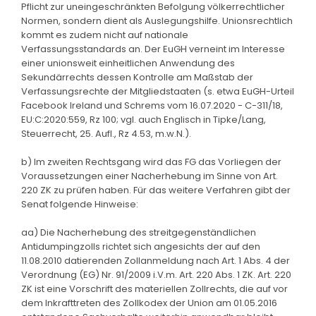
Pflicht zur uneingeschränkten Befolgung völkerrechtlicher
Normen, sondern dient als Auslegungshilfe. Unionsrechtlich
kommt es zudem nicht auf nationale
Verfassungsstandards an. Der EuGH verneint im Interesse
einer unionsweit einheitlichen Anwendung des
Sekundärrechts dessen Kontrolle am Maßstab der
Verfassungsrechte der Mitgliedstaaten (s. etwa EuGH-Urteil
Facebook Ireland und Schrems vom 16.07.2020 - C-311/18,
EU:C:2020:559, Rz 100; vgl. auch Englisch in Tipke/Lang,
Steuerrecht, 25. Aufl., Rz 4.53, m.w.N.).
b) Im zweiten Rechtsgang wird das FG das Vorliegen der
Voraussetzungen einer Nacherhebung im Sinne von Art.
220 ZK zu prüfen haben. Für das weitere Verfahren gibt der
Senat folgende Hinweise:
aa) Die Nacherhebung des streitgegenständlichen
Antidumpingzolls richtet sich angesichts der auf den
11.08.2010 datierenden Zollanmeldung nach Art. 1 Abs. 4 der
Verordnung (EG) Nr. 91/2009 i.V.m. Art. 220 Abs. 1 ZK. Art. 220
ZK ist eine Vorschrift des materiellen Zollrechts, die auf vor
dem Inkrafttreten des Zollkodex der Union am 01.05.2016