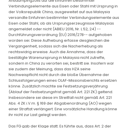
Antidumpingzolls auf die Einfuhren bestimmter
Verbindungselemente aus Eisen oder Stahl mit Ursprung in
der Volksrepublik China, ausgeweitet auf aus Malaysia
versandte Einfuhren bestimmter Verbindungselemente aus
Eisen oder Stahl, ob als Ursprungserzeugnisse Malaysias
angemeldet oder nicht (ABlEU 2016, Nr. L 52, 24) --
Durchführungsverordnung (EU) 2016/278-- aufgehoben
worden sei. Diese Aufhebung erfasse desgleichen die
Vergangenheit, sodass sich die Nacherhebung als
rechtswidrig erweise. Auch die Annahme, dass der
bestätigte Warenursprung in Malaysia nicht zutreffe,
sondern in China zu verorten sei, bestritt sie. Insofern war
sie zudem der Meinung, dass das HZA seine
Nachweispflicht nicht durch die bloße Übernahme der
Schlussfolgerungen eines OLAF-Missionsberichts ersetzen
könne. Zusätzlich machte sie Festsetzungsverjährung
(Ablauf der Festsetzungsfrist gemäß Art. 221 ZK) geltend.
Insbesondere sei diese im Streitfall nicht gemäß Art. 221
Abs. 4 ZK i.V.m. § 169 der Abgabenordnung (AO) wegen
einer Straftat verlängert. Eine vorsätzliche Handlung könne
ihr nicht zur Last gelegt werden.
Das FG gab der Klage statt. Es führte aus, dass Art. 2 der