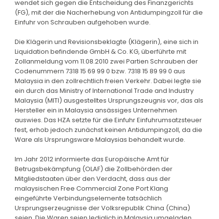
wendet sich gegen die Entscheidung des Finanzgerichts
(FG), mit der die Nacherhebung von Antidumpingzoll für die
Einfuhr von Schrauben aufgehoben wurde.
Die Klägerin und Revisionsbeklagte (Klägerin), eine sich in
Liquidation befindende GmbH & Co. KG, überführte mit
Zollanmeldung vom 11.08.2010 zwei Partien Schrauben der
Codenummern 7318 15 69 99 0 bzw. 7318 15 89 99 0 aus
Malaysia in den zollrechtlich freien Verkehr. Dabei legte sie
ein durch das Ministry of International Trade and Industry
Malaysia (MITI) ausgestelltes Ursprungszeugnis vor, das als
Hersteller ein in Malaysia ansässiges Unternehmen
auswies. Das HZA setzte für die Einfuhr Einfuhrumsatzsteuer
fest, erhob jedoch zunächst keinen Antidumpingzoll, da die
Ware als Ursprungsware Malaysias behandelt wurde.
Im Jahr 2012 informierte das Europäische Amt für
Betrugsbekämpfung (OLAF) die Zollbehörden der
Mitgliedstaaten über den Verdacht, dass aus der
malaysischen Free Commercial Zone Port Klang
eingeführte Verbindungselemente tatsächlich
Ursprungserzeugnisse der Volksrepublik China (China)
seien. Die Waren seien lediglich in Malaysia umgeladen