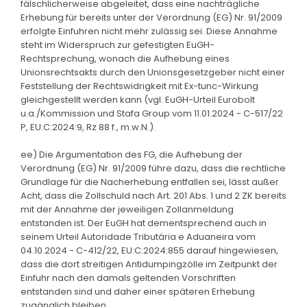
fälschlicherweise abgeleitet, dass eine nachträgliche
Erhebung für bereits unter der Verordnung (EG) Nr. 91/2009
erfolgte Einfuhren nicht mehr zulässig sei. Diese Annahme
steht im Widerspruch zur gefestigten EuGH-
Rechtsprechung, wonach die Aufhebung eines
Unionsrechtsakts durch den Unionsgesetzgeber nicht einer
Feststellung der Rechtswidrigkeit mit Ex-tunc-Wirkung
gleichgestellt werden kann (vgl. EuGH-Urteil Eurobolt
u.a./Kommission und Stafa Group vom 11.01.2024 - C-517/22
P, EU:C:2024:9, Rz 88 f., m.w.N.).
ee) Die Argumentation des FG, die Aufhebung der
Verordnung (EG) Nr. 91/2009 führe dazu, dass die rechtliche
Grundlage für die Nacherhebung entfallen sei, lässt außer
Acht, dass die Zollschuld nach Art. 201 Abs. 1 und 2 ZK bereits
mit der Annahme der jeweiligen Zollanmeldung
entstanden ist. Der EuGH hat dementsprechend auch in
seinem Urteil Autoridade Tributária e Aduaneira vom
04.10.2024 - C-412/22, EU:C:2024:855 darauf hingewiesen,
dass die dort streitigen Antidumpingzölle im Zeitpunkt der
Einfuhr nach den damals geltenden Vorschriften
entstanden sind und daher einer späteren Erhebung
zugänglich bleiben.