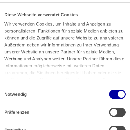
Diese Webseite verwendet Cookies
Wir verwenden Cookies, um Inhalte und Anzeigen zu 
personalisieren, Funktionen für soziale Medien anbieten zu 
können und die Zugriffe auf unsere Website zu analysieren. 
Außerdem geben wir Informationen zu Ihrer Verwendung 
unserer Website an unsere Partner für soziale Medien, 
Bundeskanzlerplatz 2
Werbung und Analysen weiter. Unsere Partner führen diese 
53113 Bonn
Informationen möglicherweise mit weiteren Daten 
zusammen, die Sie ihnen bereitgestellt haben oder die sie 
Pressemitteilungen
AGB
|
im Rahmen Ihrer Nutzung der Dienste gesammelt haben.
Impressum
Datenschutz
|
Einwilligungsauswahl
Impressum
 | 
Datenschutz
Notwendig
Präferenzen
Zahlung & Versand
Rücksendungen/Widerrufsbelehrung