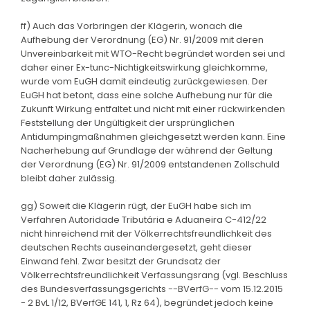
ff) Auch das Vorbringen der Klägerin, wonach die
Aufhebung der Verordnung (EG) Nr. 91/2009 mit deren
Unvereinbarkeit mit WTO-Recht begründet worden sei und
daher einer Ex-tunc-Nichtigkeitswirkung gleichkomme,
wurde vom EuGH damit eindeutig zurückgewiesen. Der
EuGH hat betont, dass eine solche Aufhebung nur für die
Zukunft Wirkung entfaltet und nicht mit einer rückwirkenden
Feststellung der Ungültigkeit der ursprünglichen
Antidumpingmaßnahmen gleichgesetzt werden kann. Eine
Nacherhebung auf Grundlage der während der Geltung
der Verordnung (EG) Nr. 91/2009 entstandenen Zollschuld
bleibt daher zulässig.
gg) Soweit die Klägerin rügt, der EuGH habe sich im
Verfahren Autoridade Tributária e Aduaneira C-412/22
nicht hinreichend mit der Völkerrechtsfreundlichkeit des
deutschen Rechts auseinandergesetzt, geht dieser
Einwand fehl. Zwar besitzt der Grundsatz der
Völkerrechtsfreundlichkeit Verfassungsrang (vgl. Beschluss
des Bundesverfassungsgerichts --BVerfG-- vom 15.12.2015
- 2 BvL 1/12, BVerfGE 141, 1, Rz 64), begründet jedoch keine