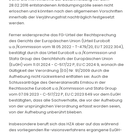
28.02.2016 entstandenen Antidumpingzölle seien nicht
erloschen und könnten nach den allgemeinen Vorschriften
innerhalb der Verjährungsfrist nachträglich festgesetzt
werden.
Ferner widerspreche das FG-Urteil der Rechtsprechung
des Gerichts der Europäischen Union (Urteil Eurobolt
u.a./Kommission vom 18.05.2022 - T-479/20, EU:T:2022:304),
bestätigt durch das Urteil Eurobolt u.a./Kommission und
Stafa Group des Gerichtshofs der Europäischen Union
(EuGH) vom 11.01.2024 - C-517/22 P, EU:C:2024:9, wonach die
Gültigkeit der Verordnung (EG) Nr. 91/2009 durch die
Aufhebung nicht rückwirkend entfallen sei. Auch die
Schlussanträge des Generalanwalts Emiliou in der
Rechtssache Eurobolt u.a./Kommission und Stafa Group
vom 07.09.2023 - C-517/22 P, EU:C:2023:649 vor dem EuGH
bestätigten, dass alle Sachverhalte, die vor der Aufhebung
von der ursprünglichen Verordnung erfasst worden seien,
von der Aufhebung unberührt blieben.
Insbesondere beruft sich das HZA aber auf das während
des vorliegenden Re-visionsverfahrens ergangene EuGH-