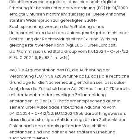
fälschlicherweise abgeleitet, dass eine nachträgliche
Erhebung für bereits unter der Verordnung (EG) Nr. 91/2009
erfolgte Einfuhren nicht mehr zulässig sei. Diese Annahme
steht im Widerspruch zur gefestigten EuGH-
Rechtsprechung, wonach die Aufhebung eines
Unionsrechtsakts durch den Unionsgesetzgeber nicht einer
Feststellung der Rechtswidrigkeit mit Ex-tunc-Wirkung
gleichgestellt werden kann (vgl. EuGH-Urteil Eurobolt
u.a./Kommission und Stafa Group vom 11.01.2024 - C-517/22
P, EU:C:2024:9, Rz 88 f., m.w.N.).
ee) Die Argumentation des FG, die Aufhebung der
Verordnung (EG) Nr. 91/2009 führe dazu, dass die rechtliche
Grundlage für die Nacherhebung entfallen sei, lässt außer
Acht, dass die Zollschuld nach Art. 201 Abs. 1 und 2 ZK bereits
mit der Annahme der jeweiligen Zollanmeldung
entstanden ist. Der EuGH hat dementsprechend auch in
seinem Urteil Autoridade Tributária e Aduaneira vom
04.10.2024 - C-412/22, EU:C:2024:855 darauf hingewiesen,
dass die dort streitigen Antidumpingzölle im Zeitpunkt der
Einfuhr nach den damals geltenden Vorschriften
entstanden sind und daher einer späteren Erhebung
zugänglich bleiben.