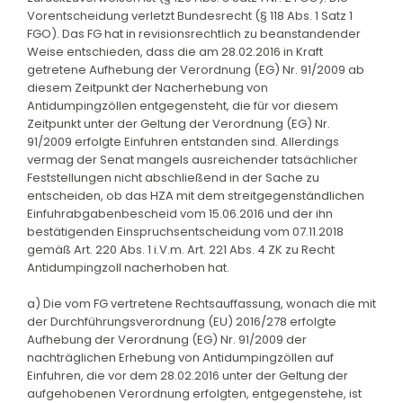
Vorentscheidung verletzt Bundesrecht (§ 118 Abs. 1 Satz 1
FGO). Das FG hat in revisionsrechtlich zu beanstandender
Weise entschieden, dass die am 28.02.2016 in Kraft
getretene Aufhebung der Verordnung (EG) Nr. 91/2009 ab
diesem Zeitpunkt der Nacherhebung von
Antidumpingzöllen entgegensteht, die für vor diesem
Zeitpunkt unter der Geltung der Verordnung (EG) Nr.
91/2009 erfolgte Einfuhren entstanden sind. Allerdings
vermag der Senat mangels ausreichender tatsächlicher
Feststellungen nicht abschließend in der Sache zu
entscheiden, ob das HZA mit dem streitgegenständlichen
Einfuhrabgabenbescheid vom 15.06.2016 und der ihn
bestätigenden Einspruchsentscheidung vom 07.11.2018
gemäß Art. 220 Abs. 1 i.V.m. Art. 221 Abs. 4 ZK zu Recht
Antidumpingzoll nacherhoben hat.
a) Die vom FG vertretene Rechtsauffassung, wonach die mit
der Durchführungsverordnung (EU) 2016/278 erfolgte
Aufhebung der Verordnung (EG) Nr. 91/2009 der
nachträglichen Erhebung von Antidumpingzöllen auf
Einfuhren, die vor dem 28.02.2016 unter der Geltung der
aufgehobenen Verordnung erfolgten, entgegenstehe, ist