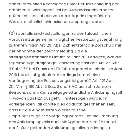
daher im zweiten Rechtsgang unter Berücksichtigung der
erhöhten Mitwirkungspflicht bei Auslandssachverhalten
prüfen müssen, ob die von der Klägerin eingeführten
Waren tatsächlich chinesischen Ursprungs waren.
(2) Ebenfalls sind Feststellungen zu den tatsächlichen
Voraussetzungen einer möglichen Festsetzungsverjährung
zu treffen. Nach Art. 201 Abs. 2 ZK entsteht die Zollschuld mit
der Annahme der Zollanmeldung. Da die
streitgegenständliche Einfuhr im Jahr 2010 erfolgte, war die
regelmäßige dreijährige Festsetzungsfrist des Art. 221 Abs.
3 Satz 1 ZK bei Erlass des Einfuhrabgabenbescheids im Jahr
2016 bereits abgelaufen. Allerdings kommt eine
Verlängerung der Festsetzungsfrist gemäß Art. 221 Abs. 4
ZK i.V.m. § 169 Abs. 2 Satz 2 und 3 AO auf zehn Jahre in
Betracht, sofern der streitgegenständliche Antidumpingzoll
--wovon das HZA ausgeht-- hinterzogen wurde. Im
vorliegenden Fall könnte dies dadurch geschehen sein,
dass für die eingeführten Waren falsche
Ursprungszeugnisse vorgelegt wurden, um die Erhebung
des Antidumpingzolls nach Maßgabe der zum Zeitpunkt
der Einfuhr geltenden Antidumpingzollverordnung zu