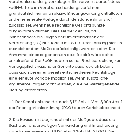
Vorabentscheidung vorzulegen. Sie verweist darauf, dass
EuGH-Urteile im Vorabentscheidungsverfahren
grundsätzlich nur eine relative Bindungswirkung entfalteten
und eine erneute Vorlage durch den Bundesfinanzhof
zulässig sei, wenn neue rechtliche Gesichtspunkte
aufgeworfen würden. Dies sei hier der Fall, da
insbesondere die Folgen der Unvereinbarkeit der
Verordnung (EG) Nr. 91/2009 mit WTO-Recht bislang nicht in
ausreichendem Maße berücksichtigt worden seien. Die
Annahme eines sogenannten acte éclairé wäre daher
unzutreffend. Der EuGH habe in seiner Rechtsprechung zur
Vorlagepflicht nationaler Gerichte ausdrücklich betont,
dass auch bei einer bereits entschiedenen Rechtsfrage
eine erneute Vorlage möglich sei, wenn zusätzliche
Argumente vorgebracht würden, die eine weitergehende
Klärung erforderten.
II. 1. Der Senat entscheidet nach § 121 Satz 1 i.V.m. § 90a Abs. 1
der Finanzgerichtsordnung (FGO) durch Gerichtsbescheid.
2. Die Revision ist begründet mit der Maßgabe, dass die
Sache zur anderweitigen Verhandlung und Entscheidung
zurückzuverweisen ist (§ 126 Abs. 3 Satz 1 Nr. 2 FGO). Die