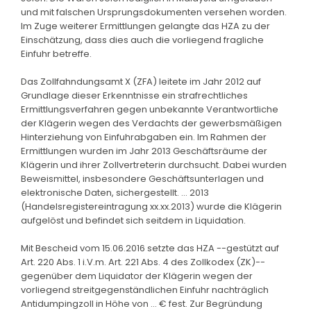
und mit falschen Ursprungsdokumenten versehen worden.
Im Zuge weiterer Ermittlungen gelangte das HZA zu der
Einschätzung, dass dies auch die vorliegend fragliche
Einfuhr betreffe.
Das Zollfahndungsamt X (ZFA) leitete im Jahr 2012 auf
Grundlage dieser Erkenntnisse ein strafrechtliches
Ermittlungsverfahren gegen unbekannte Verantwortliche
der Klägerin wegen des Verdachts der gewerbsmäßigen
Hinterziehung von Einfuhrabgaben ein. Im Rahmen der
Ermittlungen wurden im Jahr 2013 Geschäftsräume der
Klägerin und ihrer Zollvertreterin durchsucht. Dabei wurden
Beweismittel, insbesondere Geschäftsunterlagen und
elektronische Daten, sichergestellt. ... 2013
(Handelsregistereintragung xx.xx.2013) wurde die Klägerin
aufgelöst und befindet sich seitdem in Liquidation.
Mit Bescheid vom 15.06.2016 setzte das HZA --gestützt auf
Art. 220 Abs. 1 i.V.m. Art. 221 Abs. 4 des Zollkodex (ZK)--
gegenüber dem Liquidator der Klägerin wegen der
vorliegend streitgegenständlichen Einfuhr nachträglich
Antidumpingzoll in Höhe von ... € fest. Zur Begründung