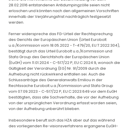
28.02.2016 entstandenen Antidumpingzölle seien nicht
erloschen und könnten nach den allgemeinen Vorschriften
innerhalb der Verjährungsfrist nachträglich festgesetzt
werden.
Ferner widerspreche das FG-Urteil der Rechtsprechung
des Gerichts der Europäischen Union (Urteil Eurobolt
u.a./Kommission vom 18.05.2022 - T-479/20, EU:T:2022:304),
bestätigt durch das Urteil Eurobolt u.a./Kommission und
Stafa Group des Gerichtshofs der Europäischen Union
(EuGH) vom 11.01.2024 - C-517/22 P, EU:C:2024:9, wonach die
Gültigkeit der Verordnung (EG) Nr. 91/2009 durch die
Aufhebung nicht rückwirkend entfallen sei. Auch die
Schlussanträge des Generalanwalts Emiliou in der
Rechtssache Eurobolt u.a./Kommission und Stafa Group
vom 07.09.2023 - C-517/22 P, EU:C:2023:649 vor dem EuGH
bestätigten, dass alle Sachverhalte, die vor der Aufhebung
von der ursprünglichen Verordnung erfasst worden seien,
von der Aufhebung unberührt blieben.
Insbesondere beruft sich das HZA aber auf das während
des vorliegenden Re-visionsverfahrens ergangene EuGH-