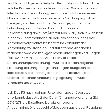
sachlich nicht gerechtfertigten Begünstigung führen. Eine
solche Konsequenz stünde nicht nur im Widerspruch zur
Intention der Verordnung, bestimmte Einfuhren in einem
klar definierten Zeitraum mit einem Antidumpingzoll zu
belegen, sondern auch zur Rechtslage, wonach die
Entstehung der Zollschuld an die Annahme der
Zollanmeldung anknüpft (Art. 201 Abs. 2 ZK). Schließlich ist in
diesem Zusammenhang zu berücksichtigen, dass der
Anmelder verpflichtet ist, bereits im Zeitpunkt der
Anmeldung vollständige und zutreffende Angaben zu
machen sowie die maßgeblichen Unterlagen vorzulegen
(Art. 62 ZK i.V.m. Art. 199 Abs. 1 der Zollkodex-
Durchführungsverordnung). Würde die nachträgliche
Erhebung bei Umgehungshandlungen ausgeschlossen,
liefe diese Verpflichtung leer und die Effektivität der
unionsrechtlichen Antidumpingregelungen würde
erheblich geschwächt.
dd) Das FG hat in seinem Urteil demgegenüber zwar
anerkannt, dass Art. 2 der Durchführungsverordnung (EU)
2016/278 die Erstattung bereits erhobener
Antidumpingzölle ausschließt, jedoch aus dieser Regelung