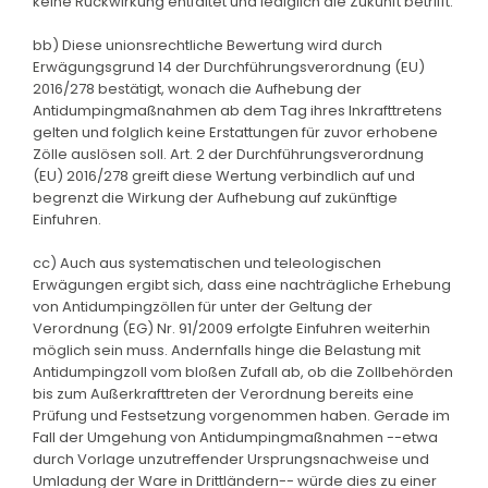
keine Rückwirkung entfaltet und lediglich die Zukunft betrifft.
bb) Diese unionsrechtliche Bewertung wird durch
Erwägungsgrund 14 der Durchführungsverordnung (EU)
2016/278 bestätigt, wonach die Aufhebung der
Antidumpingmaßnahmen ab dem Tag ihres Inkrafttretens
gelten und folglich keine Erstattungen für zuvor erhobene
Zölle auslösen soll. Art. 2 der Durchführungsverordnung
(EU) 2016/278 greift diese Wertung verbindlich auf und
begrenzt die Wirkung der Aufhebung auf zukünftige
Einfuhren.
cc) Auch aus systematischen und teleologischen
Erwägungen ergibt sich, dass eine nachträgliche Erhebung
von Antidumpingzöllen für unter der Geltung der
Verordnung (EG) Nr. 91/2009 erfolgte Einfuhren weiterhin
möglich sein muss. Andernfalls hinge die Belastung mit
Antidumpingzoll vom bloßen Zufall ab, ob die Zollbehörden
bis zum Außerkrafttreten der Verordnung bereits eine
Prüfung und Festsetzung vorgenommen haben. Gerade im
Fall der Umgehung von Antidumpingmaßnahmen --etwa
durch Vorlage unzutreffender Ursprungsnachweise und
Umladung der Ware in Drittländern-- würde dies zu einer