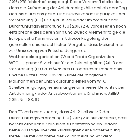
2016/278 fehlerhaft ausgelegt. Diese Vorschrift stelle klar,
dass die Aufhebung der Antidumpingzölle erst ab dem Tag
des Inkrafttretens gelte. Eine rückwirkende Ungültigkeit der
Verordnung (EG) Nr. 91/2009 sei weder im Wortlaut der
Durchführungsverordnung (EU) 2016/278 vorgesehen noch
entspreche dies deren Sinn und Zweck. Vielmehr folge die
Europäische Kommission mit dieser Regelung der
generellen unionsrechtlichen Vorgabe, dass Maßnahmen
zur Umsetzung von Entscheidungen der
Welthandelsorganisation (World Trade Organization --
WTO--) grundsätzlich nur für die Zukunft gälten (Art. 3 der
Verordnung (EU) 2015/476 des Europäischen Parlaments
und des Rates vom 11.03.2015 über die möglichen
Maßnahmen der Union aufgrund eines vom WTO-
Streitbeile-gungsgremium angenommenen Berichts über
Antidumping- oder Antisubventionsmaßnahmen, ABlEU
2015, Nr. L 83, 6).
Das FG verkenne zudem, dass Art. 2 Halbsatz 2 der
Durchführungsverordnung (EU) 2016/278 nur klarstelle, dass
bereits erhobene Zölle nicht zu erstatten seien, jedoch
keine Aussage über die Zulässigkeit der Nacherhebung
treffe. Die mit Annahme der Zollanmeldung vor dem