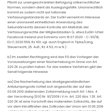
Pflicht zur uneingeschränkten Befolgung völkerrechtlicher
Normen, sondern dient als Auslegungshilfe. Unionsrechtlich
kommt es zudem nicht auf nationale
Verfassungsstandards an. Der EuGH verneint im Interesse
einer unionsweit einheitlichen Anwendung des
Sekundärrechts dessen Kontrolle am Maßstab der
Verfassungsrechte der Mitgliedstaaten (s. etwa EuGH-Urteil
Facebook Ireland und Schrems vom 16.07.2020 - C-311/18,
EU:C:2020:559, Rz 100; vgl. auch Englisch in Tipke/Lang,
Steuerrecht, 25. Aufl., Rz 4.53, m.w.N.).
b) Im zweiten Rechtsgang wird das FG das Vorliegen der
Voraussetzungen einer Nacherhebung im Sinne von Art.
220 ZK zu prüfen haben. Für das weitere Verfahren gibt der
Senat folgende Hinweise:
aa) Die Nacherhebung des streitgegenständlichen
Antidumpingzolls richtet sich angesichts der auf den
03.09.2010 datierenden Zollanmeldung nach Art. 1 Abs. 4
der Verordnung (EG) Nr. 91/2009 i.V.m. Art. 220 Abs. 1 ZK. Art.
220 ZK ist eine Vorschrift des materiellen Zollrechts, die auf
vor dem Inkrafttreten des Zollkodex der Union am 01.05.2016