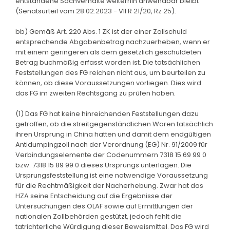
entstandene Sachverhalte weiterhin anwendbar bleibt
(Senatsurteil vom 28.02.2023 - VII R 21/20, Rz 25).
bb) Gemäß Art. 220 Abs. 1 ZK ist der einer Zollschuld
entsprechende Abgabenbetrag nachzuerheben, wenn er
mit einem geringeren als dem gesetzlich geschuldeten
Betrag buchmäßig erfasst worden ist. Die tatsächlichen
Feststellungen des FG reichen nicht aus, um beurteilen zu
können, ob diese Voraussetzungen vorliegen. Dies wird
das FG im zweiten Rechtsgang zu prüfen haben.
(1) Das FG hat keine hinreichenden Feststellungen dazu
getroffen, ob die streitgegenständlichen Waren tatsächlich
ihren Ursprung in China hatten und damit dem endgültigen
Antidumpingzoll nach der Verordnung (EG) Nr. 91/2009 für
Verbindungselemente der Codenummern 7318 15 69 99 0
bzw. 7318 15 89 99 0 dieses Ursprungs unterlagen. Die
Ursprungsfeststellung ist eine notwendige Voraussetzung
für die Rechtmäßigkeit der Nacherhebung. Zwar hat das
HZA seine Entscheidung auf die Ergebnisse der
Untersuchungen des OLAF sowie auf Ermittlungen der
nationalen Zollbehörden gestützt, jedoch fehlt die
tatrichterliche Würdigung dieser Beweismittel. Das FG wird