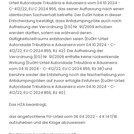
Urteil Autoridade Tributária e Aduaneira vom 04.10.2024 -
C-412/22, EU:C:2024:855, das seiner Auffassung nach einen
identischen Sachverhalt betreffe. Der EuGH habe in dieser
Entscheidung bestätigt, dass Antidumpingzölle auch nach
Aufhebung der Verordnung (EG) Nr. 91/2009 erhoben
werden dürften, sofern sie während deren
Gültigkeitszeitraums entstanden seien (EuGH-Urteil
Autoridade Tributária e Aduaneira vom 04.10.2024 - C-
412/22, EU:C:2024:855, Rz 42). Die Aufhebung der
Verordnung (EG) Nr. 91/2009 entfalte keine rückwirkende
Wirkung (EuGH-Urteil Autoridade Tributária e Aduaneira
vom 04.10.2024 - C-412/22, EU:C:2024:855, Rz 38) und
berühre weder die Entstehung noch die Nacherhebung von
Antidumpingzöllen auf zuvor erfolgte Einfuhren (EuGH-Urteil
Autoridade Tributária e Aduaneira vom 04.10.2024 - C-
412/22, EU:C:2024:855, Rz 40).
Das HZA beantragt,
das angefochtene FG-Urteil vom 06.04.2022 - 4 K 147/18
aufzuheben und die Klage abzuweisen.