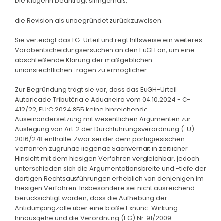
Die Klägerin beantragt sinngemäß,
die Revision als unbegründet zurückzuweisen.
Sie verteidigt das FG-Urteil und regt hilfsweise ein weiteres
Vorabentscheidungsersuchen an den EuGH an, um eine
abschließende Klärung der maßgeblichen
unionsrechtlichen Fragen zu ermöglichen.
Zur Begründung trägt sie vor, dass das EuGH-Urteil
Autoridade Tributária e Aduaneira vom 04.10.2024 - C-
412/22, EU:C:2024:855 keine hinreichende
Auseinandersetzung mit wesentlichen Argumenten zur
Auslegung von Art. 2 der Durchführungsverordnung (EU)
2016/278 enthalte. Zwar sei der dem portugiesischen
Verfahren zugrunde liegende Sachverhalt in zeitlicher
Hinsicht mit dem hiesigen Verfahren vergleichbar, jedoch
unterschieden sich die Argumentationsbreite und -tiefe der
dortigen Rechtsausführungen erheblich von denjenigen im
hiesigen Verfahren. Insbesondere sei nicht ausreichend
berücksichtigt worden, dass die Aufhebung der
Antidumpingzölle über eine bloße Exnunc-Wirkung
hinausgehe und die Verordnung (EG) Nr. 91/2009