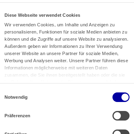
Diese Webseite verwendet Cookies
Wir verwenden Cookies, um Inhalte und Anzeigen zu 
personalisieren, Funktionen für soziale Medien anbieten zu 
können und die Zugriffe auf unsere Website zu analysieren. 
Außerdem geben wir Informationen zu Ihrer Verwendung 
unserer Website an unsere Partner für soziale Medien, 
Bundeskanzlerplatz 2
Werbung und Analysen weiter. Unsere Partner führen diese 
53113 Bonn
Informationen möglicherweise mit weiteren Daten 
zusammen, die Sie ihnen bereitgestellt haben oder die sie 
Pressemitteilungen
AGB
|
im Rahmen Ihrer Nutzung der Dienste gesammelt haben.
Impressum
Datenschutz
|
Einwilligungsauswahl
Impressum
 | 
Datenschutz
Notwendig
Präferenzen
Zahlung & Versand
Rücksendungen/Widerrufsbelehrung