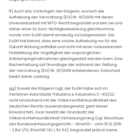
ff) Auch das Vorbringen der Klägerin, wonach die
Aufhebung der Verordnung (EG) Nr. 91/2009 mit deren
Unvereinbarkeit mit WTO-Recht begründet worden sei und
daher einer Ex-tunc-Nichtigkeitswirkung gleichkomme,
wurde vom EuGH damit eindeutig zurückgewiesen. Der
EuGH hat betont, dass eine solche Aufhebung nur für die
Zukunft Wirkung entfaltet und nicht mit einer rückwirkenden
Feststellung der Ungültigkeit der ursprünglichen
Antidumpingmaßnahmen gleichgesetzt werden kann. Eine
Nacherhebung auf Grundlage der während der Geltung
der Verordnung (EG) Nr. 91/2009 entstandenen Zollschuld
bleibt daher zulässig.
gg) Soweit die Klägerin rügt, der EuGH habe sich im
Verfahren Autoridade Tributária e Aduaneira C-412/22
nicht hinreichend mit der Völkerrechtsfreundlichkeit des
deutschen Rechts auseinandergesetzt, geht dieser
Einwand fehl. Zwar besitzt der Grundsatz der
Völkerrechtsfreundlichkeit Verfassungsrang (vgl. Beschluss
des Bundesverfassungsgerichts --BVerfG-- vom 15.12.2015
- 2 BvL 1/12, BVerfGE 141, 1, Rz 64), begründet jedoch keine