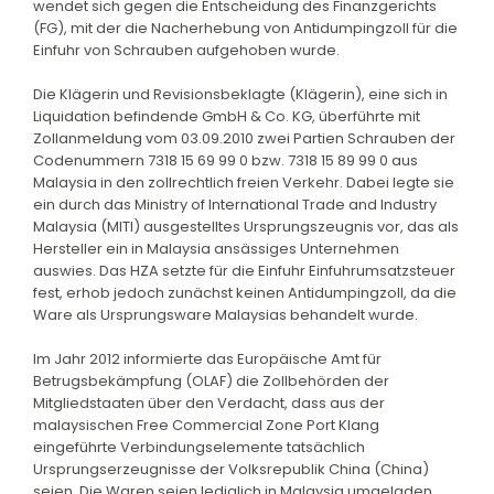
wendet sich gegen die Entscheidung des Finanzgerichts
(FG), mit der die Nacherhebung von Antidumpingzoll für die
Einfuhr von Schrauben aufgehoben wurde.
Die Klägerin und Revisionsbeklagte (Klägerin), eine sich in
Liquidation befindende GmbH & Co. KG, überführte mit
Zollanmeldung vom 03.09.2010 zwei Partien Schrauben der
Codenummern 7318 15 69 99 0 bzw. 7318 15 89 99 0 aus
Malaysia in den zollrechtlich freien Verkehr. Dabei legte sie
ein durch das Ministry of International Trade and Industry
Malaysia (MITI) ausgestelltes Ursprungszeugnis vor, das als
Hersteller ein in Malaysia ansässiges Unternehmen
auswies. Das HZA setzte für die Einfuhr Einfuhrumsatzsteuer
fest, erhob jedoch zunächst keinen Antidumpingzoll, da die
Ware als Ursprungsware Malaysias behandelt wurde.
Im Jahr 2012 informierte das Europäische Amt für
Betrugsbekämpfung (OLAF) die Zollbehörden der
Mitgliedstaaten über den Verdacht, dass aus der
malaysischen Free Commercial Zone Port Klang
eingeführte Verbindungselemente tatsächlich
Ursprungserzeugnisse der Volksrepublik China (China)
seien. Die Waren seien lediglich in Malaysia umgeladen