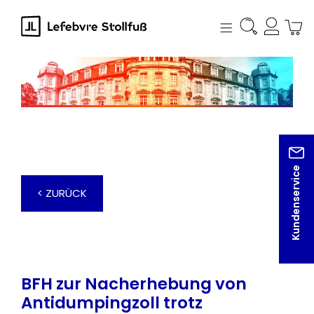
alt springen
Kundenservice
< ZURÜCK
BFH zur Nacherhebung von
Antidumpingzoll trotz