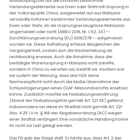
Antidumpingzolls auf die Einfuhren bestimmter
Verbindungselemente aus Eisen oder Stahl mit Ursprung in
der Volksrepublik China, ausgeweitet auf aus Malaysia
versandte Einfuhren bestimmter Verbindungselemente aus
Eisen oder Stahl, ob als Ursprungserzeugnisse Malaysias
angemeldet oder nicht (ABlEU 2016, Nr. L 52, 24) --
Durchführungsverordnung (EU) 2016/278-- aufgehoben
worden sei. Diese Aufhebung erfasse desgleichen die
Vergangenheit, sodass sich die Nacherhebung als
rechtswidrig erweise. Auch die Annahme, dass der
bestätigte Warenursprung in Malaysia nicht zutreffe,
sondern in China zu verorten sei, bestritt sie. Insofern war
sie zudem der Meinung, dass das HZA seine
Nachweispflicht nicht durch die bloße Übernahme der
Schlussfolgerungen eines OLAF-Missionsberichts ersetzen
könne. Zusätzlich machte sie Festsetzungsverjährung
(Ablauf der Festsetzungsfrist gemäß Art. 221 ZK) geltend.
Insbesondere sei diese im Streitfall nicht gemäß Art. 221
Abs. 4 ZK i.V.m. § 169 der Abgabenordnung (AO) wegen
einer Straftat verlängert. Eine vorsätzliche Handlung könne
ihr nicht zur Last gelegt werden.
Das FG gab der Klage statt. Es führte aus, dass Art. 2 der