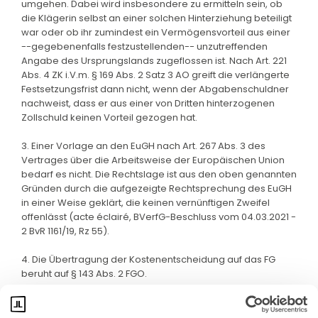
umgehen. Dabei wird insbesondere zu ermitteln sein, ob
die Klägerin selbst an einer solchen Hinterziehung beteiligt
war oder ob ihr zumindest ein Vermögensvorteil aus einer
--gegebenenfalls festzustellenden-- unzutreffenden
Angabe des Ursprungslands zugeflossen ist. Nach Art. 221
Abs. 4 ZK i.V.m. § 169 Abs. 2 Satz 3 AO greift die verlängerte
Festsetzungsfrist dann nicht, wenn der Abgabenschuldner
nachweist, dass er aus einer von Dritten hinterzogenen
Zollschuld keinen Vorteil gezogen hat.
3. Einer Vorlage an den EuGH nach Art. 267 Abs. 3 des
Vertrages über die Arbeitsweise der Europäischen Union
bedarf es nicht. Die Rechtslage ist aus den oben genannten
Gründen durch die aufgezeigte Rechtsprechung des EuGH
in einer Weise geklärt, die keinen vernünftigen Zweifel
offenlässt (acte éclairé, BVerfG-Beschluss vom 04.03.2021 -
2 BvR 1161/19, Rz 55).
4. Die Übertragung der Kostenentscheidung auf das FG
beruht auf § 143 Abs. 2 FGO.