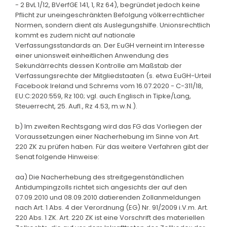
- 2 BvL 1/12, BVerfGE 141, 1, Rz 64), begründet jedoch keine
Pflicht zur uneingeschränkten Befolgung völkerrechtlicher
Normen, sondern dient als Auslegungshilfe. Unionsrechtlich
kommt es zudem nicht auf nationale
Verfassungsstandards an. Der EuGH verneint im Interesse
einer unionsweit einheitlichen Anwendung des
Sekundärrechts dessen Kontrolle am Maßstab der
Verfassungsrechte der Mitgliedstaaten (s. etwa EuGH-Urteil
Facebook Ireland und Schrems vom 16.07.2020 - C-311/18,
EU:C:2020:559, Rz 100; vgl. auch Englisch in Tipke/Lang,
Steuerrecht, 25. Aufl., Rz 4.53, m.w.N.).
b) Im zweiten Rechtsgang wird das FG das Vorliegen der
Voraussetzungen einer Nacherhebung im Sinne von Art.
220 ZK zu prüfen haben. Für das weitere Verfahren gibt der
Senat folgende Hinweise:
aa) Die Nacherhebung des streitgegenständlichen
Antidumpingzolls richtet sich angesichts der auf den
07.09.2010 und 08.09.2010 datierenden Zollanmeldungen
nach Art. 1 Abs. 4 der Verordnung (EG) Nr. 91/2009 i.V.m. Art.
220 Abs. 1 ZK. Art. 220 ZK ist eine Vorschrift des materiellen