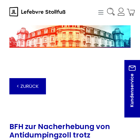
alt springen
Kundenservice
< ZURÜCK
BFH zur Nacherhebung von
Antidumpingzoll trotz