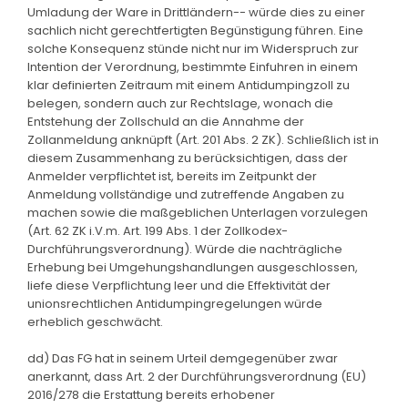
Umladung der Ware in Drittländern-- würde dies zu einer
sachlich nicht gerechtfertigten Begünstigung führen. Eine
solche Konsequenz stünde nicht nur im Widerspruch zur
Intention der Verordnung, bestimmte Einfuhren in einem
klar definierten Zeitraum mit einem Antidumpingzoll zu
belegen, sondern auch zur Rechtslage, wonach die
Entstehung der Zollschuld an die Annahme der
Zollanmeldung anknüpft (Art. 201 Abs. 2 ZK). Schließlich ist in
diesem Zusammenhang zu berücksichtigen, dass der
Anmelder verpflichtet ist, bereits im Zeitpunkt der
Anmeldung vollständige und zutreffende Angaben zu
machen sowie die maßgeblichen Unterlagen vorzulegen
(Art. 62 ZK i.V.m. Art. 199 Abs. 1 der Zollkodex-
Durchführungsverordnung). Würde die nachträgliche
Erhebung bei Umgehungshandlungen ausgeschlossen,
liefe diese Verpflichtung leer und die Effektivität der
unionsrechtlichen Antidumpingregelungen würde
erheblich geschwächt.
dd) Das FG hat in seinem Urteil demgegenüber zwar
anerkannt, dass Art. 2 der Durchführungsverordnung (EU)
2016/278 die Erstattung bereits erhobener