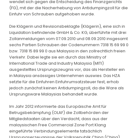
wendet sich gegen die Entscheidung des Finanzgerichts
(FG), mit der die Nacherhebung von Antidumpingzoll für die
Einfuhr von Schrauben aufgehoben wurde.
Die Klägerin und Revisionsbeklagte (Klägerin), eine sich in
Liquidation befindende GmbH & Co. KG, überführte mit drei
Zollanmeldungen vom 07.09.2010 und 08.09.2010 insgesamt
sechs Partien Schrauben der Codenummern 7318 15 69 99 0
bzw. 7318 15 89 99 0 aus Malaysia in den zollrechtlich freien
Verkehr. Dabei legte sie ein durch das Ministry of
International Trade and Industry Malaysia (MITI)
ausgestelltes Ursprungszeugnis vor, das als Hersteller ein
in Malaysia ansässiges Unternehmen auswies. Das HZA
setzte für die Einfuhren Einfuhrumsatzsteuer fest, erhob
jedoch zunächst keinen Antidumpingzoll, da die Ware als
Ursprungsware Malaysias behandelt wurde.
Im Jahr 2012 informierte das Europäische Amt für
Betrugsbekämpfung (OLAF) die Zollbehörden der
Mitgliedstaaten über den Verdacht, dass aus der
malaysischen Free Commercial Zone Port Klang
eingeführte Verbindungselemente tatsächlich
Ursprungserzeugnisse der Volksrepublik China (China)