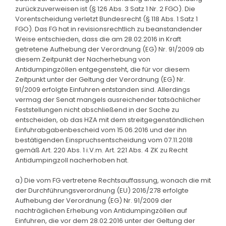
zurückzuverweisen ist (§ 126 Abs. 3 Satz 1 Nr. 2 FGO). Die
Vorentscheidung verletzt Bundesrecht (§ 118 Abs. 1 Satz 1
FGO). Das FG hat in revisionsrechtlich zu beanstandender
Weise entschieden, dass die am 28.02.2016 in Kraft
getretene Aufhebung der Verordnung (EG) Nr. 91/2009 ab
diesem Zeitpunkt der Nacherhebung von
Antidumpingzöllen entgegensteht, die für vor diesem
Zeitpunkt unter der Geltung der Verordnung (EG) Nr.
91/2009 erfolgte Einfuhren entstanden sind. Allerdings
vermag der Senat mangels ausreichender tatsächlicher
Feststellungen nicht abschließend in der Sache zu
entscheiden, ob das HZA mit dem streitgegenständlichen
Einfuhrabgabenbescheid vom 15.06.2016 und der ihn
bestätigenden Einspruchsentscheidung vom 07.11.2018
gemäß Art. 220 Abs. 1 i.V.m. Art. 221 Abs. 4 ZK zu Recht
Antidumpingzoll nacherhoben hat.
a) Die vom FG vertretene Rechtsauffassung, wonach die mit
der Durchführungsverordnung (EU) 2016/278 erfolgte
Aufhebung der Verordnung (EG) Nr. 91/2009 der
nachträglichen Erhebung von Antidumpingzöllen auf
Einfuhren, die vor dem 28.02.2016 unter der Geltung der