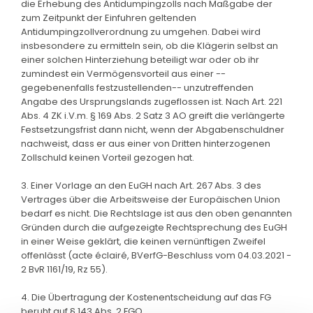
die Erhebung des Antidumpingzolls nach Maßgabe der
zum Zeitpunkt der Einfuhren geltenden
Antidumpingzollverordnung zu umgehen. Dabei wird
insbesondere zu ermitteln sein, ob die Klägerin selbst an
einer solchen Hinterziehung beteiligt war oder ob ihr
zumindest ein Vermögensvorteil aus einer --
gegebenenfalls festzustellenden-- unzutreffenden
Angabe des Ursprungslands zugeflossen ist. Nach Art. 221
Abs. 4 ZK i.V.m. § 169 Abs. 2 Satz 3 AO greift die verlängerte
Festsetzungsfrist dann nicht, wenn der Abgabenschuldner
nachweist, dass er aus einer von Dritten hinterzogenen
Zollschuld keinen Vorteil gezogen hat.
3. Einer Vorlage an den EuGH nach Art. 267 Abs. 3 des
Vertrages über die Arbeitsweise der Europäischen Union
bedarf es nicht. Die Rechtslage ist aus den oben genannten
Gründen durch die aufgezeigte Rechtsprechung des EuGH
in einer Weise geklärt, die keinen vernünftigen Zweifel
offenlässt (acte éclairé, BVerfG-Beschluss vom 04.03.2021 -
2 BvR 1161/19, Rz 55).
4. Die Übertragung der Kostenentscheidung auf das FG
beruht auf § 143 Abs. 2 FGO.