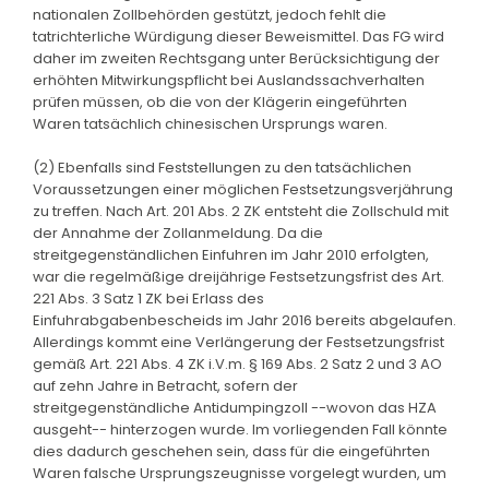
nationalen Zollbehörden gestützt, jedoch fehlt die
tatrichterliche Würdigung dieser Beweismittel. Das FG wird
daher im zweiten Rechtsgang unter Berücksichtigung der
erhöhten Mitwirkungspflicht bei Auslandssachverhalten
prüfen müssen, ob die von der Klägerin eingeführten
Waren tatsächlich chinesischen Ursprungs waren.
(2) Ebenfalls sind Feststellungen zu den tatsächlichen
Voraussetzungen einer möglichen Festsetzungsverjährung
zu treffen. Nach Art. 201 Abs. 2 ZK entsteht die Zollschuld mit
der Annahme der Zollanmeldung. Da die
streitgegenständlichen Einfuhren im Jahr 2010 erfolgten,
war die regelmäßige dreijährige Festsetzungsfrist des Art.
221 Abs. 3 Satz 1 ZK bei Erlass des
Einfuhrabgabenbescheids im Jahr 2016 bereits abgelaufen.
Allerdings kommt eine Verlängerung der Festsetzungsfrist
gemäß Art. 221 Abs. 4 ZK i.V.m. § 169 Abs. 2 Satz 2 und 3 AO
auf zehn Jahre in Betracht, sofern der
streitgegenständliche Antidumpingzoll --wovon das HZA
ausgeht-- hinterzogen wurde. Im vorliegenden Fall könnte
dies dadurch geschehen sein, dass für die eingeführten
Waren falsche Ursprungszeugnisse vorgelegt wurden, um