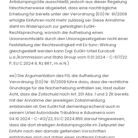
Antidumpingzölle ausschließt, jedoch aus dieser Regelung
fälschlicherweise abgeleitet, dass eine nachträgliche
Erhebung für bereits unter der Verordnung (EG) Nr. 91/2009
erfolgte Einfuhren nicht mehr zulässig sei. Diese Annahme
steht im Widerspruch zur gefestigten EuGH-
Rechtsprechung, wonach die Aufhebung eines
Unionsrechtsakts durch den Unionsgesetzgeber nicht einer
Feststellung der Rechtswidrigkeit mit Ex-tunc-Wirkung
gleichgestellt werden kann (vgl. EuGH-Urteil Eurobolt
u.a./Kommission und Stafa Group vom 11.01.2024 - C-517/22
P, EU:C:2024:9, Rz 88 f., m.w.N.).
ee) Die Argumentation des FG, die Aufhebung der
Verordnung (EG) Nr. 91/2009 führe dazu, dass die rechtliche
Grundlage für die Nacherhebung entfallen sei, lässt außer
Acht, dass die Zollschuld nach Art. 201 Abs. 1 und 2 ZK bereits
mit der Annahme der jeweiligen Zollanmeldung
entstanden ist. Der EuGH hat dementsprechend auch in
seinem Urteil Autoridade Tributária e Aduaneira vom
04.10.2024 - C-412/22, EU:C:2024:855 darauf hingewiesen,
dass die dort streitigen Antidumpingzölle im Zeitpunkt der
Einfuhr nach den damals geltenden Vorschriften
entstanden sind und daher einer späteren Erhebung