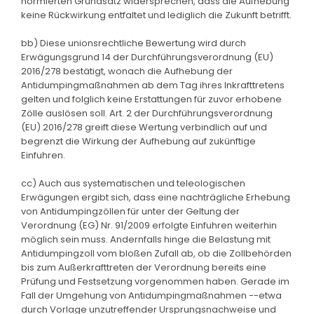
normierten Grundsatz widersprechen, dass die Aufhebung
keine Rückwirkung entfaltet und lediglich die Zukunft betrifft.
bb) Diese unionsrechtliche Bewertung wird durch
Erwägungsgrund 14 der Durchführungsverordnung (EU)
2016/278 bestätigt, wonach die Aufhebung der
Antidumpingmaßnahmen ab dem Tag ihres Inkrafttretens
gelten und folglich keine Erstattungen für zuvor erhobene
Zölle auslösen soll. Art. 2 der Durchführungsverordnung
(EU) 2016/278 greift diese Wertung verbindlich auf und
begrenzt die Wirkung der Aufhebung auf zukünftige
Einfuhren.
cc) Auch aus systematischen und teleologischen
Erwägungen ergibt sich, dass eine nachträgliche Erhebung
von Antidumpingzöllen für unter der Geltung der
Verordnung (EG) Nr. 91/2009 erfolgte Einfuhren weiterhin
möglich sein muss. Andernfalls hinge die Belastung mit
Antidumpingzoll vom bloßen Zufall ab, ob die Zollbehörden
bis zum Außerkrafttreten der Verordnung bereits eine
Prüfung und Festsetzung vorgenommen haben. Gerade im
Fall der Umgehung von Antidumpingmaßnahmen --etwa
durch Vorlage unzutreffender Ursprungsnachweise und