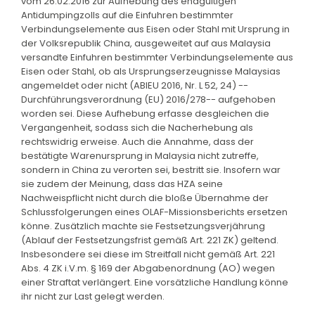
vom 26.02.2016 zur Aufhebung des endgültigen
Antidumpingzolls auf die Einfuhren bestimmter
Verbindungselemente aus Eisen oder Stahl mit Ursprung in
der Volksrepublik China, ausgeweitet auf aus Malaysia
versandte Einfuhren bestimmter Verbindungselemente aus
Eisen oder Stahl, ob als Ursprungserzeugnisse Malaysias
angemeldet oder nicht (ABlEU 2016, Nr. L 52, 24) --
Durchführungsverordnung (EU) 2016/278-- aufgehoben
worden sei. Diese Aufhebung erfasse desgleichen die
Vergangenheit, sodass sich die Nacherhebung als
rechtswidrig erweise. Auch die Annahme, dass der
bestätigte Warenursprung in Malaysia nicht zutreffe,
sondern in China zu verorten sei, bestritt sie. Insofern war
sie zudem der Meinung, dass das HZA seine
Nachweispflicht nicht durch die bloße Übernahme der
Schlussfolgerungen eines OLAF-Missionsberichts ersetzen
könne. Zusätzlich machte sie Festsetzungsverjährung
(Ablauf der Festsetzungsfrist gemäß Art. 221 ZK) geltend.
Insbesondere sei diese im Streitfall nicht gemäß Art. 221
Abs. 4 ZK i.V.m. § 169 der Abgabenordnung (AO) wegen
einer Straftat verlängert. Eine vorsätzliche Handlung könne
ihr nicht zur Last gelegt werden.