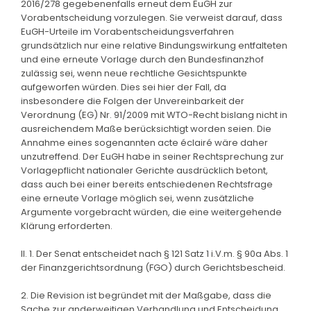
2016/278 gegebenenfalls erneut dem EuGH zur
Vorabentscheidung vorzulegen. Sie verweist darauf, dass
EuGH-Urteile im Vorabentscheidungsverfahren
grundsätzlich nur eine relative Bindungswirkung entfalteten
und eine erneute Vorlage durch den Bundesfinanzhof
zulässig sei, wenn neue rechtliche Gesichtspunkte
aufgeworfen würden. Dies sei hier der Fall, da
insbesondere die Folgen der Unvereinbarkeit der
Verordnung (EG) Nr. 91/2009 mit WTO-Recht bislang nicht in
ausreichendem Maße berücksichtigt worden seien. Die
Annahme eines sogenannten acte éclairé wäre daher
unzutreffend. Der EuGH habe in seiner Rechtsprechung zur
Vorlagepflicht nationaler Gerichte ausdrücklich betont,
dass auch bei einer bereits entschiedenen Rechtsfrage
eine erneute Vorlage möglich sei, wenn zusätzliche
Argumente vorgebracht würden, die eine weitergehende
Klärung erforderten.
II. 1. Der Senat entscheidet nach § 121 Satz 1 i.V.m. § 90a Abs. 1
der Finanzgerichtsordnung (FGO) durch Gerichtsbescheid.
2. Die Revision ist begründet mit der Maßgabe, dass die
Sache zur anderweitigen Verhandlung und Entscheidung