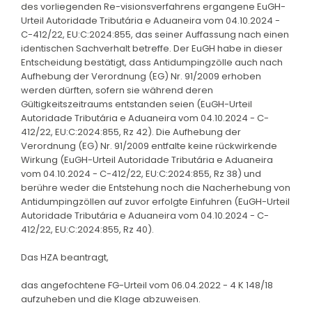
des vorliegenden Re-visionsverfahrens ergangene EuGH-
Urteil Autoridade Tributária e Aduaneira vom 04.10.2024 -
C-412/22, EU:C:2024:855, das seiner Auffassung nach einen
identischen Sachverhalt betreffe. Der EuGH habe in dieser
Entscheidung bestätigt, dass Antidumpingzölle auch nach
Aufhebung der Verordnung (EG) Nr. 91/2009 erhoben
werden dürften, sofern sie während deren
Gültigkeitszeitraums entstanden seien (EuGH-Urteil
Autoridade Tributária e Aduaneira vom 04.10.2024 - C-
412/22, EU:C:2024:855, Rz 42). Die Aufhebung der
Verordnung (EG) Nr. 91/2009 entfalte keine rückwirkende
Wirkung (EuGH-Urteil Autoridade Tributária e Aduaneira
vom 04.10.2024 - C-412/22, EU:C:2024:855, Rz 38) und
berühre weder die Entstehung noch die Nacherhebung von
Antidumpingzöllen auf zuvor erfolgte Einfuhren (EuGH-Urteil
Autoridade Tributária e Aduaneira vom 04.10.2024 - C-
412/22, EU:C:2024:855, Rz 40).
Das HZA beantragt,
das angefochtene FG-Urteil vom 06.04.2022 - 4 K 148/18
aufzuheben und die Klage abzuweisen.