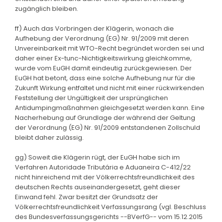
zugänglich bleiben.
ff) Auch das Vorbringen der Klägerin, wonach die
Aufhebung der Verordnung (EG) Nr. 91/2009 mit deren
Unvereinbarkeit mit WTO-Recht begründet worden sei und
daher einer Ex-tunc-Nichtigkeitswirkung gleichkomme,
wurde vom EuGH damit eindeutig zurückgewiesen. Der
EuGH hat betont, dass eine solche Aufhebung nur für die
Zukunft Wirkung entfaltet und nicht mit einer rückwirkenden
Feststellung der Ungültigkeit der ursprünglichen
Antidumpingmaßnahmen gleichgesetzt werden kann. Eine
Nacherhebung auf Grundlage der während der Geltung
der Verordnung (EG) Nr. 91/2009 entstandenen Zollschuld
bleibt daher zulässig.
gg) Soweit die Klägerin rügt, der EuGH habe sich im
Verfahren Autoridade Tributária e Aduaneira C-412/22
nicht hinreichend mit der Völkerrechtsfreundlichkeit des
deutschen Rechts auseinandergesetzt, geht dieser
Einwand fehl. Zwar besitzt der Grundsatz der
Völkerrechtsfreundlichkeit Verfassungsrang (vgl. Beschluss
des Bundesverfassungsgerichts --BVerfG-- vom 15.12.2015