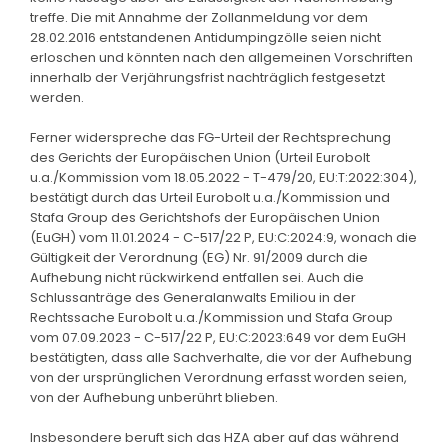
treffe. Die mit Annahme der Zollanmeldung vor dem
28.02.2016 entstandenen Antidumpingzölle seien nicht
erloschen und könnten nach den allgemeinen Vorschriften
innerhalb der Verjährungsfrist nachträglich festgesetzt
werden.
Ferner widerspreche das FG-Urteil der Rechtsprechung
des Gerichts der Europäischen Union (Urteil Eurobolt
u.a./Kommission vom 18.05.2022 - T-479/20, EU:T:2022:304),
bestätigt durch das Urteil Eurobolt u.a./Kommission und
Stafa Group des Gerichtshofs der Europäischen Union
(EuGH) vom 11.01.2024 - C-517/22 P, EU:C:2024:9, wonach die
Gültigkeit der Verordnung (EG) Nr. 91/2009 durch die
Aufhebung nicht rückwirkend entfallen sei. Auch die
Schlussanträge des Generalanwalts Emiliou in der
Rechtssache Eurobolt u.a./Kommission und Stafa Group
vom 07.09.2023 - C-517/22 P, EU:C:2023:649 vor dem EuGH
bestätigten, dass alle Sachverhalte, die vor der Aufhebung
von der ursprünglichen Verordnung erfasst worden seien,
von der Aufhebung unberührt blieben.
Insbesondere beruft sich das HZA aber auf das während