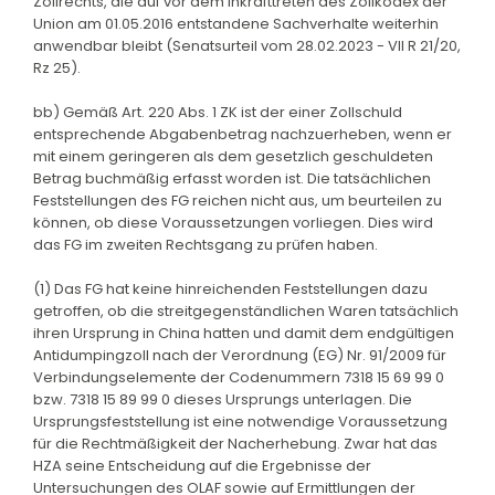
Zollrechts, die auf vor dem Inkrafttreten des Zollkodex der
Union am 01.05.2016 entstandene Sachverhalte weiterhin
anwendbar bleibt (Senatsurteil vom 28.02.2023 - VII R 21/20,
Rz 25).
bb) Gemäß Art. 220 Abs. 1 ZK ist der einer Zollschuld
entsprechende Abgabenbetrag nachzuerheben, wenn er
mit einem geringeren als dem gesetzlich geschuldeten
Betrag buchmäßig erfasst worden ist. Die tatsächlichen
Feststellungen des FG reichen nicht aus, um beurteilen zu
können, ob diese Voraussetzungen vorliegen. Dies wird
das FG im zweiten Rechtsgang zu prüfen haben.
(1) Das FG hat keine hinreichenden Feststellungen dazu
getroffen, ob die streitgegenständlichen Waren tatsächlich
ihren Ursprung in China hatten und damit dem endgültigen
Antidumpingzoll nach der Verordnung (EG) Nr. 91/2009 für
Verbindungselemente der Codenummern 7318 15 69 99 0
bzw. 7318 15 89 99 0 dieses Ursprungs unterlagen. Die
Ursprungsfeststellung ist eine notwendige Voraussetzung
für die Rechtmäßigkeit der Nacherhebung. Zwar hat das
HZA seine Entscheidung auf die Ergebnisse der
Untersuchungen des OLAF sowie auf Ermittlungen der