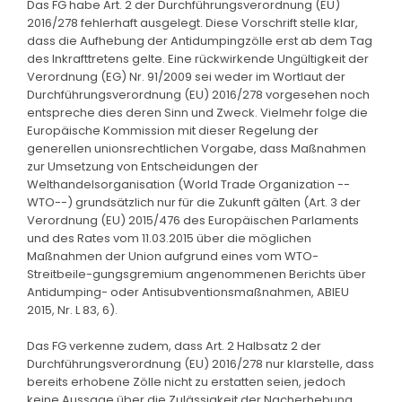
Das FG habe Art. 2 der Durchführungsverordnung (EU)
2016/278 fehlerhaft ausgelegt. Diese Vorschrift stelle klar,
dass die Aufhebung der Antidumpingzölle erst ab dem Tag
des Inkrafttretens gelte. Eine rückwirkende Ungültigkeit der
Verordnung (EG) Nr. 91/2009 sei weder im Wortlaut der
Durchführungsverordnung (EU) 2016/278 vorgesehen noch
entspreche dies deren Sinn und Zweck. Vielmehr folge die
Europäische Kommission mit dieser Regelung der
generellen unionsrechtlichen Vorgabe, dass Maßnahmen
zur Umsetzung von Entscheidungen der
Welthandelsorganisation (World Trade Organization --
WTO--) grundsätzlich nur für die Zukunft gälten (Art. 3 der
Verordnung (EU) 2015/476 des Europäischen Parlaments
und des Rates vom 11.03.2015 über die möglichen
Maßnahmen der Union aufgrund eines vom WTO-
Streitbeile-gungsgremium angenommenen Berichts über
Antidumping- oder Antisubventionsmaßnahmen, ABlEU
2015, Nr. L 83, 6).
Das FG verkenne zudem, dass Art. 2 Halbsatz 2 der
Durchführungsverordnung (EU) 2016/278 nur klarstelle, dass
bereits erhobene Zölle nicht zu erstatten seien, jedoch
keine Aussage über die Zulässigkeit der Nacherhebung