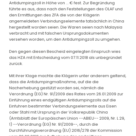
Antidumpingzoll in Höhe von ... € fest. Zur Begründung
führte es aus, dass nach den Feststellungen des OLAF und
den Ermittlungen des ZFA die von der Klägerin
angemeldeten Verbindungselemente tatsächlich in China
hergestellt worden seien. Die Waren seien nach Malaysia
verbracht und mit falschen Ursprungsdokumenten
versehen worden, um den Antidumpingzoll zu umgehen.
Den gegen diesen Bescheid eingelegten Einspruch wies
das HZA mit Entscheidung vom 07.11.2018 als unbegründet
zurück.
Mit ihrer Klage machte die Klägerin unter anderem geltend,
dass die Antidumpingmaßnahme, auf die die
Nacherhebung gestützt worden sei, nämlich die
Verordnung (EG) Nr. 91/2009 des Rates vom 26.01.2009 zur
Einführung eines endgültigen Antidumpingzolls auf die
Einfuhren bestimmter Verbindungselemente aus Eisen
oder Stahl mit Ursprung in der Volksrepublik China
(Amtsblatt der Europäischen Union --ABlEU-- 2009, Nr. L 29,
1) --Verordnung (EG) Nr. 91/2009--, durch die
Durchführungsverordnung (EU) 2016/278 der Kommission