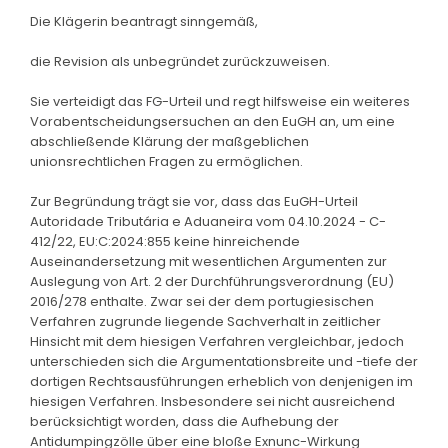
Die Klägerin beantragt sinngemäß,
die Revision als unbegründet zurückzuweisen.
Sie verteidigt das FG-Urteil und regt hilfsweise ein weiteres
Vorabentscheidungsersuchen an den EuGH an, um eine
abschließende Klärung der maßgeblichen
unionsrechtlichen Fragen zu ermöglichen.
Zur Begründung trägt sie vor, dass das EuGH-Urteil
Autoridade Tributária e Aduaneira vom 04.10.2024 - C-
412/22, EU:C:2024:855 keine hinreichende
Auseinandersetzung mit wesentlichen Argumenten zur
Auslegung von Art. 2 der Durchführungsverordnung (EU)
2016/278 enthalte. Zwar sei der dem portugiesischen
Verfahren zugrunde liegende Sachverhalt in zeitlicher
Hinsicht mit dem hiesigen Verfahren vergleichbar, jedoch
unterschieden sich die Argumentationsbreite und -tiefe der
dortigen Rechtsausführungen erheblich von denjenigen im
hiesigen Verfahren. Insbesondere sei nicht ausreichend
berücksichtigt worden, dass die Aufhebung der
Antidumpingzölle über eine bloße Exnunc-Wirkung