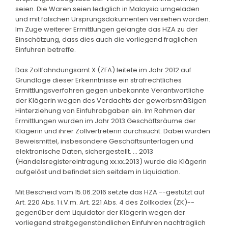
seien. Die Waren seien lediglich in Malaysia umgeladen
und mit falschen Ursprungsdokumenten versehen worden.
Im Zuge weiterer Ermittlungen gelangte das HZA zu der
Einschätzung, dass dies auch die vorliegend fraglichen
Einfuhren betreffe.
Das Zollfahndungsamt X (ZFA) leitete im Jahr 2012 auf
Grundlage dieser Erkenntnisse ein strafrechtliches
Ermittlungsverfahren gegen unbekannte Verantwortliche
der Klägerin wegen des Verdachts der gewerbsmäßigen
Hinterziehung von Einfuhrabgaben ein. Im Rahmen der
Ermittlungen wurden im Jahr 2013 Geschäftsräume der
Klägerin und ihrer Zollvertreterin durchsucht. Dabei wurden
Beweismittel, insbesondere Geschäftsunterlagen und
elektronische Daten, sichergestellt. ... 2013
(Handelsregistereintragung xx.xx.2013) wurde die Klägerin
aufgelöst und befindet sich seitdem in Liquidation.
Mit Bescheid vom 15.06.2016 setzte das HZA --gestützt auf
Art. 220 Abs. 1 i.V.m. Art. 221 Abs. 4 des Zollkodex (ZK)--
gegenüber dem Liquidator der Klägerin wegen der
vorliegend streitgegenständlichen Einfuhren nachträglich