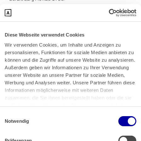
Diese Webseite verwendet Cookies
Wir verwenden Cookies, um Inhalte und Anzeigen zu 
personalisieren, Funktionen für soziale Medien anbieten zu 
können und die Zugriffe auf unsere Website zu analysieren. 
Außerdem geben wir Informationen zu Ihrer Verwendung 
unserer Website an unsere Partner für soziale Medien, 
Bundeskanzlerplatz 2
Werbung und Analysen weiter. Unsere Partner führen diese 
53113 Bonn
Informationen möglicherweise mit weiteren Daten 
zusammen, die Sie ihnen bereitgestellt haben oder die sie 
Pressemitteilungen
AGB
|
im Rahmen Ihrer Nutzung der Dienste gesammelt haben.
Impressum
Datenschutz
|
Einwilligungsauswahl
Impressum
 | 
Datenschutz
Notwendig
Präferenzen