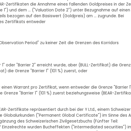
R-Zertifikaten die Annahme eines fallenden Goldpreises in der Ze
te 1") und dem ... ("Valuation Date 2") unter Bezugnahme auf einen
jeweils bezogen auf den Basiswert (Goldpreis) am ... zugrunde. Bei
ines Zertifikats entweder
"Observation Period" zu keiner Zeit die Grenzen des Korridors
 1" oder "Barrier 2" erreicht wurde, aber (BULL-Zertifikat) die Gren
t) die Grenze "Barrier 1" (101 %) zuerst, oder
einen Warrant pro Zertifikat, wenn entweder die Grenze "Barrier 1
ie Grenze "Barrier 1" (101 %) zuerst beziehungsweise (BEAR-Zertifika
R-Zertifikate repräsentiert durch bei der Y Ltd., einem Schweizer
e Globalurkunden ("Permanent Global Certificate") im Sinne des Ar
änzung des Schweizerischen Zivilgesetzbuchs (Fünfter Teil:
f Einzelrechte wurden Bucheffekten ("intermediated securities") i