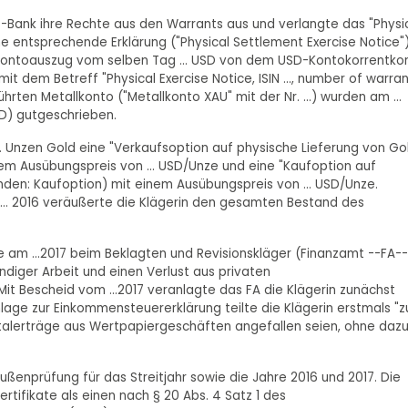
Z-Bank ihre Rechte aus den Warrants aus und verlangte das "Physi
 entsprechende Erklärung ("Physical Settlement Exercise Notice"
äß Kontoauszug vom selben Tag ... USD von dem USD-Kontokorrentko
 mit dem Betreff "Physical Exercise Notice, ISIN ..., number of warra
hrten Metallkonto ("Metallkonto XAU" mit der Nr. ...) wurden am ...
USD) gutgeschrieben.
 ... Unzen Gold eine "Verkaufsoption auf physische Lieferung von Go
nem Ausübungspreis von ... USD/Unze und eine "Kaufoption auf
nden: Kaufoption) mit einem Ausübungspreis von ... USD/Unze.
m ... 2016 veräußerte die Klägerin den gesamten Bestand des
ie am ...2017 beim Beklagten und Revisionskläger (Finanzamt --FA--
ändiger Arbeit und einen Verlust aus privaten
 Bescheid vom ...2017 veranlagte das FA die Klägerin zunächst
lage zur Einkommensteuererklärung teilte die Klägerin erstmals "z
pitalerträge aus Wertpapiergeschäften angefallen seien, ohne daz
ußenprüfung für das Streitjahr sowie die Jahre 2016 und 2017. Die
rtifikate als einen nach § 20 Abs. 4 Satz 1 des