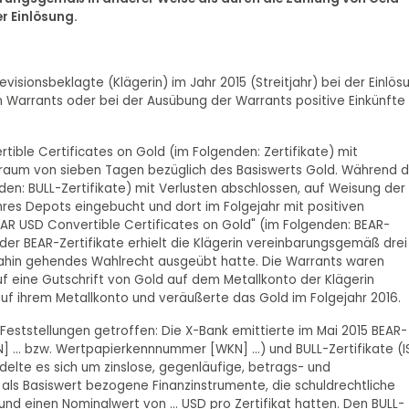
er Einlösung.
Revisionsbeklagte (Klägerin) im Jahr 2015 (Streitjahr) bei der Einlös
 Warrants oder bei der Ausübung der Warrants positive Einkünfte
rtible Certificates on Gold (im Folgenden: Zertifikate) mit
raum von sieben Tagen bezüglich des Basiswerts Gold. Während d
den: BULL-Zertifikate) mit Verlusten abschlossen, auf Weisung der
res Depots eingebucht und dort im Folgejahr mit positiven
EAR USD Convertible Certificates on Gold" (im Folgenden: BEAR-
 der BEAR-Zertifikate erhielt die Klägerin vereinbarungsgemäß drei "
dahin gehendes Wahlrecht ausgeübt hatte. Die Warrants waren
f eine Gutschrift von Gold auf dem Metallkonto der Klägerin
 auf ihrem Metallkonto und veräußerte das Gold im Folgejahr 2016.
Feststellungen getroffen: Die X-Bank emittierte im Mai 2015 BEAR-
] ... bzw. Wertpapierkennnummer [WKN] ...) und BULL-Zertifikate (I
andelte es sich um zinslose, gegenläufige, betrags- und
s als Basiswert bezogene Finanzinstrumente, die schuldrechtliche
d einen Nominalwert von ... USD pro Zertifikat hatten. Den BULL-