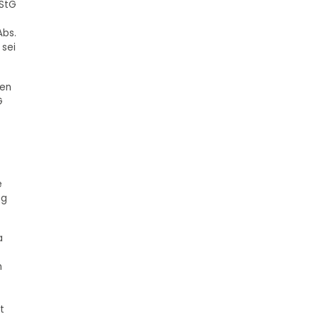
EStG
Abs.
 sei
den
G
e
ng
a
n
t