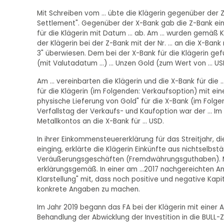
Mit Schreiben vom ... übte die Klägerin gegenüber der 
Settlement". Gegenüber der X-Bank gab die Z-Bank eine
für die Klägerin mit Datum ... ab. Am ... wurden gem
der Klägerin bei der Z-Bank mit der Nr. ... an die X-Bank
3" überwiesen. Dem bei der X-Bank für die Klägerin gefü
(mit Valutadatum ...) ... Unzen Gold (zum Wert von ... 
Am ... vereinbarten die Klägerin und die X-Bank für die
für die Klägerin (im Folgenden: Verkaufsoption) mit ei
physische Lieferung von Gold" für die X-Bank (im Folge
Verfallstag der Verkaufs- und Kaufoption war der ... I
Metallkontos an die X-Bank für ... USD.
In ihrer Einkommensteuererklärung für das Streitjahr, d
einging, erklärte die Klägerin Einkünfte aus nichtselbst
Veräußerungsgeschäften (Fremdwährungsguthaben). Mit
erklärungsgemäß. In einer am ...2017 nachgereichten An
Klarstellung" mit, dass noch positive und negative Ka
konkrete Angaben zu machen.
Im Jahr 2019 begann das FA bei der Klägerin mit einer A
Behandlung der Abwicklung der Investition in die BULL-Ze