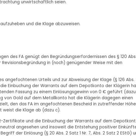
rachtung unwirtschaftlich seien.
2 aufzuheben und die Klage abzuweisen.
orbringen des FA genügt den Begründungserfordernissen des § 120 Abs
der Revisionsbegründung in (noch) genügender Weise mit den
des angefochtenen Urteils und zur Abweisung der Klage (§ 126 Abs.
und die Einbuchung der Warrants auf dem Depotkonto der Klägerin h
eltenden Fassung zu einem Einlösungsgewinn von 0 € geführt (dazu
ng von Gold auf dem Metallkonto hat die Klägerin dagegen einen
zielt, den das FA im angefochtenen Bescheid in zutreffender Höhe
t weist die Klage ab (dazu c).
AR-Zertifikate und die Einbuchung der Warrants auf dem Depotkon
rneutral angesehen und insoweit die Entstehung positiver Einkünft
griff der Einlösung (§ 20 Abs. 2 Satz 1 Nr. 7, Abs. 2 Satz 2 EStG) 