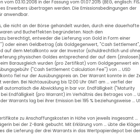
vom 03.10.2008 in der Fassung vom 01.07.2015 (BEG, englisch: FIS
es Erwerbers übertragen werden. Die Emissionsbedingungen der
für anwendbar.
s, die nicht an der Börse gehandelt wurden, durch eine dauerhafte
t waren und Bucheffekten begründeten. Nach den
zu berechtigt, entweder die Lieferung von Gold in Form einer
t") oder einen Geldbetrag (als Goldgegenwert, "Cash Settlement",
old auf dem Metallkonto war der Investor (schuldrechtlich und ohn
Lieferung physischen Goldes entsprechend der auf dem (zinslosen
im Barausgleich wurden (pro Zertifikat) vom Goldgegenwert ein
usübungsgebühr ("Cash Settlement Calculation Fee") von ... USD
onto fiel nur der Ausübungspreis an. Der Warrant konnte in der Z
übt werden. Bei Nichtausübung bis 12:00 Uhr GMT am ... verfiel der
 automatisch die Abwicklung in bar vor. Endfälligkeit ("Maturity
ei Endfälligkeit (pro Warrant) im Verhältnis des Betrages von ... 
der Warrants lag bei ihrer Emission bei 195 % beziehungsweise ... U
Zertifikate zu Anschaffungskosten in Höhe von jeweils insgesamt ...
erin bei der Z-Bank gebucht. Mit Erklärung vom ... übte die Kläger
ies die Lieferung der drei Warrants in das Wertpapierdepot bei der