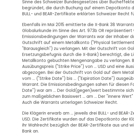
Sinne des Schweizer Bundesgesetzes über Bucheffekten 
begründet, die durch Buchung auf einem Depotkonto d
BULL- und BEAR-Zertifikate erklärten Schweizer Recht 
Ebenfalls im Mai 2015 emittierte die X-Bank 38 Warrant
Globalurkunde im Sinne des Art. 973b OR repräsentier
Emissionsbedingungen der Warrants war der Inhaber da
Gutschrift auf einem Metallkonto ("Physical Settlemen
"Barausgleich") zu verlangen. Mit der Gutschrift von G
Ersetzungsbefugnis durch die X-Bank) berechtigt, die 
Metallkonto gebuchten Mengenangabe zu verlangen. Be
Ausübungspreis ("Strike Price") von ... USD und eine A
abgezogen. Bei der Gutschrift von Gold auf dem Metallk
vom ... ("Strike Date") bis ... ("Expiration Date") ausge
Warrant. Die Emissionsbedingungen sahen für diesen Fall
Date") war am ... Der Gold(gegen)wert bestimmte sich b
zum maßgeblichen Basiswert ... am ... Der "innere Wert" 
Auch die Warrants unterlagen Schweizer Recht.
Die Klägerin erwarb am ... jeweils drei BULL- und BEAR-
USD. Die Zertifikate wurden auf das Depotkonto der Kläg
ihr Wahlrecht bezüglich der BEAR-Zertifikate aus und w
Bank an.