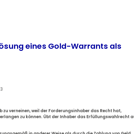
lösung eines Gold-Warrants als
23
lb zu verneinen, weil der Forderungsinhaber das Recht hat,
 verlangen zu können. Übt der Inhaber das Erfüllungswahlrecht a
barungsgemäß in anderer Weise als durch die Zahlung von Geld