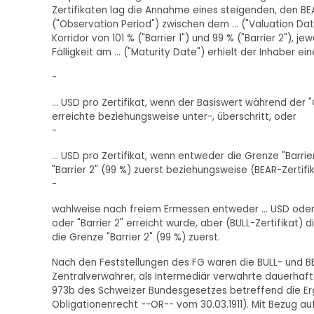
Zertifikaten lag die Annahme eines steigenden, den BEA
("Observation Period") zwischen dem ... ("Valuation Da
Korridor von 101 % ("Barrier 1") und 99 % ("Barrier 2"), 
Fälligkeit am ... ("Maturity Date") erhielt der Inhaber e
-
... USD pro Zertifikat, wenn der Basiswert während der 
erreichte beziehungsweise unter-, überschritt, oder
-
... USD pro Zertifikat, wenn entweder die Grenze "Barrier
"Barrier 2" (99 %) zuerst beziehungsweise (BEAR-Zertifika
-
wahlweise nach freiem Ermessen entweder ... USD oder 
oder "Barrier 2" erreicht wurde, aber (BULL-Zertifikat) d
die Grenze "Barrier 2" (99 %) zuerst.
Nach den Feststellungen des FG waren die BULL- und BEA
Zentralverwahrer, als Intermediär verwahrte dauerhaft
973b des Schweizer Bundesgesetzes betreffend die Erg
Obligationenrecht --OR-- vom 30.03.1911). Mit Bezug au