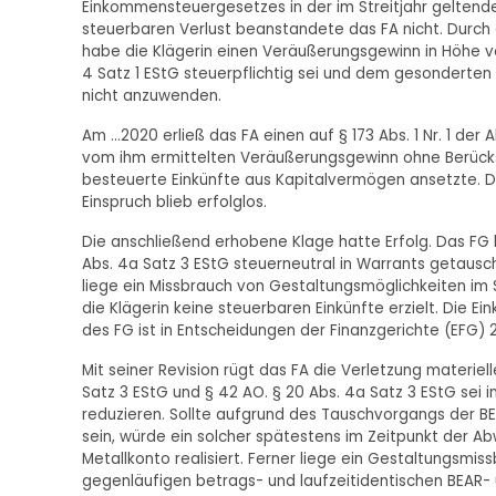
Einkommensteuergesetzes in der im Streitjahr geltenden 
steuerbaren Verlust beanstandete das FA nicht. Durch 
habe die Klägerin einen Veräußerungsgewinn in Höhe von ..
4 Satz 1 EStG steuerpflichtig sei und dem gesonderten 
nicht anzuwenden.
Am ...2020 erließ das FA einen auf § 173 Abs. 1 Nr. 1 
vom ihm ermittelten Veräußerungsgewinn ohne Berücksi
besteuerte Einkünfte aus Kapitalvermögen ansetzte. 
Einspruch blieb erfolglos.
Die anschließend erhobene Klage hatte Erfolg. Das FG h
Abs. 4a Satz 3 EStG steuerneutral in Warrants getausch
liege ein Missbrauch von Gestaltungsmöglichkeiten im 
die Klägerin keine steuerbaren Einkünfte erzielt. Die E
des FG ist in Entscheidungen der Finanzgerichte (EFG)
Mit seiner Revision rügt das FA die Verletzung materiell
Satz 3 EStG und § 42 AO. § 20 Abs. 4a Satz 3 EStG sei i
reduzieren. Sollte aufgrund des Tauschvorgangs der BE
sein, würde ein solcher spätestens im Zeitpunkt der A
Metallkonto realisiert. Ferner liege ein Gestaltungsmi
gegenläufigen betrags- und laufzeitidentischen BEAR- un