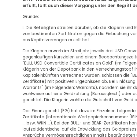
erfüllt, fällt auch dieser Vorgang unter den Begriff d
Gründe:
I. Die Beteiligten streiten darüber, ob die Klägerin und 
von bestimmten Zertifikaten gegen die Einbuchung von
aus Kapitalvermögen erzielt hat.
Die Klägerin erwarb im Streitjahr jeweils drei USD Conve
gegenläufigen Kurszielen und einem Beobachtungszeit
"BULL USD Convertible Certificates on Gold" (im Folgen
Klägerin von der Depotbank in den Verrechnungstopf ih
Kapitaleinkünften verrechnet wurden, schlossen die "B
Zertifikate) mit positiven Ergebnissen ab. Bei Einlösung
Warrants" (im Folgenden: Warrants), nachdem sie ihr 
wahlweise auf eine Geldzahlung (Barausgleich) oder au
gerichtet. Die Klägerin wählte die Gutschrift von Gold
Das Finanzgericht (FG) hat dazu im Einzelnen folgende 
Zertifikate (Internationale Wertpapierkennnummer [ISIN
... bzw. WKN ...). Bei den BULL- und BEAR-Zertifikaten h
laufzeitidentische, auf die Entwicklung des Goldpreise
Ansprüche vermögensrechtlichen Inhalts begründeten un