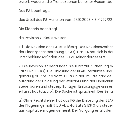
erzielt, wodurch die Transaktionen bei einer Gesamtbet
Das FA beantragt,
das Urteil des FG München vom 27.10.2023 - 8 K 797/2
Die Klägerin beantragt,
die Revision zurückzuweisen.
II. 1. Die Revision des FA ist zulässig. Das Revisionsv
der Finanzgerichtsordnung (FGO). Das FA hat sich in 
Entscheidungsgründen des FG auseinandergesetzt.
2. Die Revision ist begründet. Sie führt zur Aufhebung 
Satz 1 Nr. 1 FGO). Die Einlösung der BEAR-Zertifikate 
gemäß § 20 Abs. 4a Satz 3 EStG in der im Streitjahr g
Aufgrund der Einlösung der Warrants und der Einbuchu
steuerbaren und steuerpflichtigen Einlösungsgewinn er
erfasst hat (dazu b). Die Sache ist spruchreif. Der Sena
a) Ohne Rechtsfehler hat das FG die Einlösung der BE
der Klägerin gemäß § 20 Abs. 4a Satz 3 EStG als steue
aus Kapitalvermögen verneint. Der Vorgang erfüllt den Be