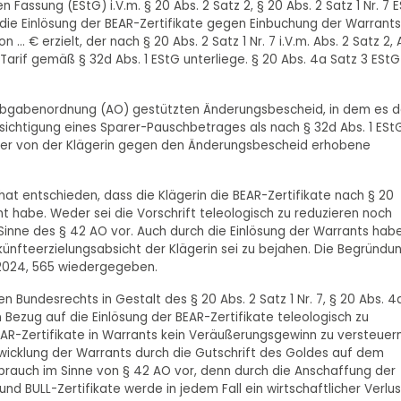
Fassung (EStG) i.V.m. § 20 Abs. 2 Satz 2, § 20 Abs. 2 Satz 1 Nr. 7 
die Einlösung der BEAR-Zertifikate gegen Einbuchung der Warrants
. € erzielt, der nach § 20 Abs. 2 Satz 1 Nr. 7 i.V.m. Abs. 2 Satz 2, 
Tarif gemäß § 32d Abs. 1 EStG unterliege. § 20 Abs. 4a Satz 3 EStG
der Abgabenordnung (AO) gestützten Änderungsbescheid, in dem es 
chtigung eines Sparer-Pauschbetrages als nach § 32d Abs. 1 ESt
Der von der Klägerin gegen den Änderungsbescheid erhobene
at entschieden, dass die Klägerin die BEAR-Zertifikate nach § 20
t habe. Weder sei die Vorschrift teleologisch zu reduzieren noch
Sinne des § 42 AO vor. Auch durch die Einlösung der Warrants hab
inkünfteerzielungsabsicht der Klägerin sei zu bejahen. Die Begründu
 2024, 565 wiedergegeben.
en Bundesrechts in Gestalt des § 20 Abs. 2 Satz 1 Nr. 7, § 20 Abs. 4
n Bezug auf die Einlösung der BEAR-Zertifikate teleologisch zu
AR-Zertifikate in Warrants kein Veräußerungsgewinn zu versteuer
bwicklung der Warrants durch die Gutschrift des Goldes auf dem
ssbrauch im Sinne von § 42 AO vor, denn durch die Anschaffung der
d BULL-Zertifikate werde in jedem Fall ein wirtschaftlicher Verlus