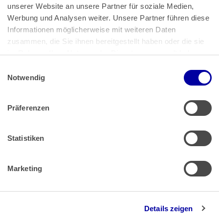
unserer Website an unsere Partner für soziale Medien, 
Bundeskanzlerplatz 2
Werbung und Analysen weiter. Unsere Partner führen diese 
53113 Bonn
Informationen möglicherweise mit weiteren Daten 
zusammen, die Sie ihnen bereitgestellt haben oder die sie 
Pressemitteilungen
AGB
|
im Rahmen Ihrer Nutzung der Dienste gesammelt haben.
Impressum
Datenschutz
|
Einwilligungsauswahl
Impressum
 | 
Datenschutz
Notwendig
Präferenzen
Zahlung & Versand
Rücksendungen/Widerrufsbelehrung
Muster Widerrufsformular (PDF)
Statistiken
Remissionsbedingungen für den Handel
Kündigungsformular
Marketing
Barrierefreiheit
Details zeigen