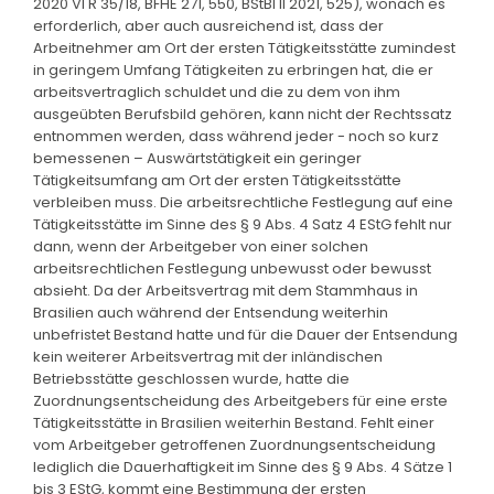
2020 VI R 35/18, BFHE 271, 550, BStBl II 2021, 525), wonach es
erforderlich, aber auch ausreichend ist, dass der
Arbeitnehmer am Ort der ersten Tätigkeitsstätte zumindest
in geringem Umfang Tätigkeiten zu erbringen hat, die er
arbeitsvertraglich schuldet und die zu dem von ihm
ausgeübten Berufsbild gehören, kann nicht der Rechtssatz
entnommen werden, dass während jeder - noch so kurz
bemessenen – Auswärtstätigkeit ein geringer
Tätigkeitsumfang am Ort der ersten Tätigkeitsstätte
verbleiben muss. Die arbeitsrechtliche Festlegung auf eine
Tätigkeitsstätte im Sinne des § 9 Abs. 4 Satz 4 EStG fehlt nur
dann, wenn der Arbeitgeber von einer solchen
arbeitsrechtlichen Festlegung unbewusst oder bewusst
absieht. Da der Arbeitsvertrag mit dem Stammhaus in
Brasilien auch während der Entsendung weiterhin
unbefristet Bestand hatte und für die Dauer der Entsendung
kein weiterer Arbeitsvertrag mit der inländischen
Betriebsstätte geschlossen wurde, hatte die
Zuordnungsentscheidung des Arbeitgebers für eine erste
Tätigkeitsstätte in Brasilien weiterhin Bestand. Fehlt einer
vom Arbeitgeber getroffenen Zuordnungsentscheidung
lediglich die Dauerhaftigkeit im Sinne des § 9 Abs. 4 Sätze 1
bis 3 EStG, kommt eine Bestimmung der ersten