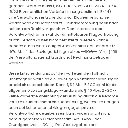
vorprozessual nicht gegenüber der Behörde geltend
gemacht werden muss (BSG-Urteil vom 24.09.2024 - B 7 AS
15/23 R, zur amtlichen Veröffentlichung bestimmt, Rz 14).
Eine Verwaltungsentscheidung vor Klageerhebung sei
weder nach der Datenschutz-Grundverordnung noch nach
nationalem Recht vorgesehen. Dem Interesse des
Verantwortlichen, im Fall der unmittelbaren Klageerhebung
durch Gerichtskosten nicht belastet zu werden, könne
danach durch ein sofortiges Anerkenntnis der Behörde (§
197a Abs. 1 des Sozialgerichtsgesetzes --SGG-- i.V.m. § 156
der Verwaltungsgerichtsordnung) Rechnung getragen
werden.
Diese Entscheidung ist auf den vorliegenden Fall nicht
übertragbar, weil sich die jeweiligen Verfahrensordnungen
erheblich unterscheiden. Denn § 54 Abs. 5 SGG sieht für die
allgemeine Leistungsklage --anders als § 40 Abs. 2 FGO--
keine vorherige Ablehnung der Leistung durch die Behörde
vor. Diese unterschiedliche Behandlung, welche im Übrigen
auch bei Schadenersatzklagen gegen private
Verantwortliche gegeben sein kann, widerspricht nicht
dem allgemeinen Gleichheitssatz (Art. 3 Abs. 1 des
Grundgesetzes --GG--). Der Gesetzgeber kann