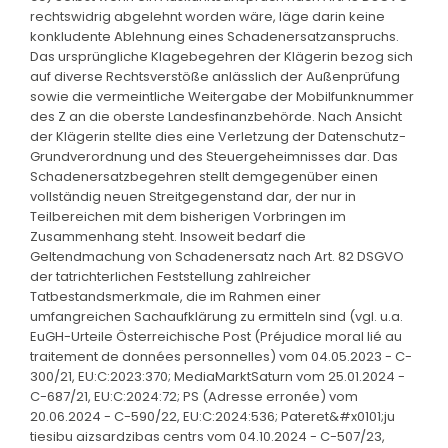
rechtswidrig abgelehnt worden wäre, läge darin keine
konkludente Ablehnung eines Schadenersatzanspruchs.
Das ursprüngliche Klagebegehren der Klägerin bezog sich
auf diverse Rechtsverstöße anlässlich der Außenprüfung
sowie die vermeintliche Weitergabe der Mobilfunknummer
des Z an die oberste Landesfinanzbehörde. Nach Ansicht
der Klägerin stellte dies eine Verletzung der Datenschutz-
Grundverordnung und des Steuergeheimnisses dar. Das
Schadenersatzbegehren stellt demgegenüber einen
vollständig neuen Streitgegenstand dar, der nur in
Teilbereichen mit dem bisherigen Vorbringen im
Zusammenhang steht. Insoweit bedarf die
Geltendmachung von Schadenersatz nach Art. 82 DSGVO
der tatrichterlichen Feststellung zahlreicher
Tatbestandsmerkmale, die im Rahmen einer
umfangreichen Sachaufklärung zu ermitteln sind (vgl. u.a.
EuGH-Urteile Österreichische Post (Préjudice moral lié au
traitement de données personnelles) vom 04.05.2023 - C-
300/21, EU:C:2023:370; MediaMarktSaturn vom 25.01.2024 -
C-687/21, EU:C:2024:72; PS (Adresse erronée) vom
20.06.2024 - C-590/22, EU:C:2024:536; Pateret&#x0101;ju
tiesibu aizsardzibas centrs vom 04.10.2024 - C-507/23,