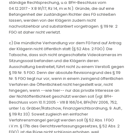
ständige Rechtsprechung, u.a. BFH-Beschluss vom
04.12.2017 - X B 91/17, Rz 14, m.w.N.). Gründe, die auf eine
Befangenheit der zuständigen Richter des FG schließen
lassen, werden von der Klägerin zudem nicht
nachvollziehbar und substantiiert vorgetragen. § 119 Nr. 2
FGO ist daher nicht verletzt.
c) Die mündliche Verhandlung vor dem FG fand auf Antrag
der Klägerin nicht öffentlich statt (§ 52 Abs. 2 FGO). Die
Tatsache, dass sich nicht angeschaltete Videokameras im
Sitzungssaal befanden und die Klägerin deren
Ausschaltung bestreitet, führt nicht zu einem Verstoß gegen
§ 119 Nr. 5 FGO. Denn der absolute Revisionsgrund des § 119
Nr. 5 FGO liegt nur vor, wenn in einem zwingend öffentlichen
Verfahren die Öffentlichkeit nicht hergestellt war, nicht
hingegen, wenn --wie hier-- nur das private Interesse an
der Nichtöffentlichkeit geschützt werden soll (vgl. BFH-
Beschluss vom 10.11.2005 - VIII B 166/04, BFH/NV 2006, 752,
unter 1.a; Gräber/Ratschow, Finanzgerichtsordnung, 9. Aufl.,
§ 119 Rz 33). Soweit zugleich ein einfacher
Verfahrensmangel gerügt werden soll (§ 52 Abs. 1 FGO
i.V.m. § 171b des Gerichtsverfassungsgesetzes, § 52 Abs. 2
FGO), ist die Rüge nicht schlüssig erhoben, weil