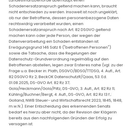
Landesfinanzbehörde überhaupt einen
Schadenersatzanspruch geltend machen kann, braucht
nicht entschieden zu werden. Insoweit ist noch ungeklärt,
ob nur der Betroffene, dessen personenbezogene Daten
rechtswidrig verarbeitet wurden, einen
Schadenersatzanspruch nach Art. 82 DSGVO geltend
machen kann oder jede Person, der wegen der
Datenverarbeitung ein Schaden entstanden ist.
Erwägungsgrund 146 Satz 6 ("betroffenen Personen")
sowie die Tatsache, dass die Regelungen der
Datenschutz-Grundverordnung regelmäßig auf den
Betroffenen abstellen, legen zwar Ersteres nahe (vgl. zu der
Frage u.a. Becker in: Plath, DSGVO/BDSG/TTDSG, 4. Aufl., Art.
82 DSGVO Rz 2; BeckOK DatenschutzR/Qaas, 53. Ed.
01.08.2025, DS-GVO Art. 82 Rz 37;
Gola/Heckmann/Gola/Piltz, DS-GVO, 3. Aufl., Art. 82 Rz 11;
Kühling/Buchner/Bergt, 4. Aufl., DS-GVO, Art. 82 Rz 13 f.;
Golland, NWB Steuer- und Wirtschaftsrecht 2023, 1845, 1848,
m.w.N.). Einer Entscheidung des erkennenden Senats
bedarf es hierzu aber nicht, da der Revision der Klägerin
bereits aus den nachfolgenden Gründen der Erfolg zu
versagen ist.