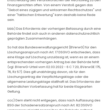
Entscheidung des Verantwortlichen der Rechtsweg zu den
Finanzgerichten offen. Von einem Verstoß gegen das
"Gebot eines zügigen und wirksamen Rechtsschutzes" und
einer "faktischen Entwertung" kann deshalb keine Rede
sein.
bbb) Das Erfordernis der vorherigen Befassung durch eine
Behörde findet sich auch in anderen datenschutzrechtlich
geprägten Zusammenhängen.
So hat das Bundesverwaltungsgericht (BVerwG) für den
Löschungsanspruch nach Art. 17 DSGVO entschieden, dass
eine Klage auf Löschung unzulässig ist, wenn es an einem
entsprechenden vorherigen Antrag bei der Behörde fehlt
(vgl. BVerwG-Urteil vom 02.03.2022 - 6 C 7.20, BVerwGE 175,
76, Rz 57). Dies gilt unabhängig davon, ob für den
Löschungsantrag die Verpflichtungsklage oder die
allgemeine Leistungsklage statthaft ist. Das Erfordernis der
behördlichen Vorbefassung hat für beide Klagearten
Geltung.
ccc) Dem steht nicht entgegen, dass nach Auffassung des
BSG der Schadenersatzanspruch nach Art. 82 DSGVO