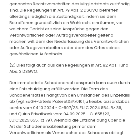
genannten Rechtsvorschriften des Mitgliedstaats zuständig
sind. Die Regelungen in Art. 79 Abs. 2 DSGVO betreffen
allerdings lediglich die Zuständigkeit, indem sie dem
Betroffenen grundsätzlich ein Wahlrecht einräumen, vor
welchem Gericht er seine Ansprüche gegen den
Verantwortlichen oder Auftragsverarbeiter geltend
machen will, dem der Niederlassung des Verantwortlichen
oder Auftragsverarbeiters oder dem des Ortes seines
gewöhnlichen Aufenthalts.
(2) Dies folgt auch aus den Regelungen in Art. 82 Abs. 1 und
Abs. 3 DSGVO.
Der immaterielle Schadenersatzanspruch kann auch durch
eine Entschuldigung erfüllt werden. Die Form des
Schadenersatzes hängt von den Umständen des Einzelfalls
ab (vgl. EuGH-Urteile Pateret&#x0101;ju tiesibu aizsardzibas
centrs vom 04.10.2024 - C-507/23, EU:C:2024:854, Rz 36,
und Quirin Privatbank vom 04.09.2025 - C-655/23,
EU:C:2025:655, Rz 79), weshalb die Entscheidung über die
Art der Schadenersatzleistung primär dem
Verantwortlichen als Verursacher des Schadens obliegt.