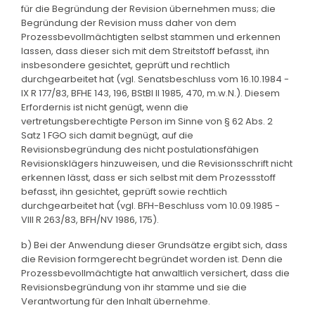
für die Begründung der Revision übernehmen muss; die
Begründung der Revision muss daher von dem
Prozessbevollmächtigten selbst stammen und erkennen
lassen, dass dieser sich mit dem Streitstoff befasst, ihn
insbesondere gesichtet, geprüft und rechtlich
durchgearbeitet hat (vgl. Senatsbeschluss vom 16.10.1984 -
IX R 177/83, BFHE 143, 196, BStBl II 1985, 470, m.w.N.). Diesem
Erfordernis ist nicht genügt, wenn die
vertretungsberechtigte Person im Sinne von § 62 Abs. 2
Satz 1 FGO sich damit begnügt, auf die
Revisionsbegründung des nicht postulationsfähigen
Revisionsklägers hinzuweisen, und die Revisionsschrift nicht
erkennen lässt, dass er sich selbst mit dem Prozessstoff
befasst, ihn gesichtet, geprüft sowie rechtlich
durchgearbeitet hat (vgl. BFH-Beschluss vom 10.09.1985 -
VIII R 263/83, BFH/NV 1986, 175).
b) Bei der Anwendung dieser Grundsätze ergibt sich, dass
die Revision formgerecht begründet worden ist. Denn die
Prozessbevollmächtigte hat anwaltlich versichert, dass die
Revisionsbegründung von ihr stamme und sie die
Verantwortung für den Inhalt übernehme.