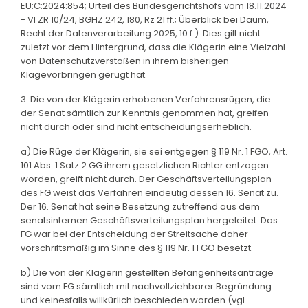
EU:C:2024:854; Urteil des Bundesgerichtshofs vom 18.11.2024
- VI ZR 10/24, BGHZ 242, 180, Rz 21 ff.; Überblick bei Daum,
Recht der Datenverarbeitung 2025, 10 f.). Dies gilt nicht
zuletzt vor dem Hintergrund, dass die Klägerin eine Vielzahl
von Datenschutzverstößen in ihrem bisherigen
Klagevorbringen gerügt hat.
3. Die von der Klägerin erhobenen Verfahrensrügen, die
der Senat sämtlich zur Kenntnis genommen hat, greifen
nicht durch oder sind nicht entscheidungserheblich.
a) Die Rüge der Klägerin, sie sei entgegen § 119 Nr. 1 FGO, Art.
101 Abs. 1 Satz 2 GG ihrem gesetzlichen Richter entzogen
worden, greift nicht durch. Der Geschäftsverteilungsplan
des FG weist das Verfahren eindeutig dessen 16. Senat zu.
Der 16. Senat hat seine Besetzung zutreffend aus dem
senatsinternen Geschäftsverteilungsplan hergeleitet. Das
FG war bei der Entscheidung der Streitsache daher
vorschriftsmäßig im Sinne des § 119 Nr. 1 FGO besetzt.
b) Die von der Klägerin gestellten Befangenheitsanträge
sind vom FG sämtlich mit nachvollziehbarer Begründung
und keinesfalls willkürlich beschieden worden (vgl.