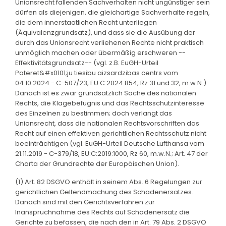
Unionsrecht fallenden Sachverhalten nicht ungünstiger sein
dürfen als diejenigen, die gleichartige Sachverhalte regeln,
die dem innerstaatlichen Recht unterliegen
(Äquivalenzgrundsatz), und dass sie die Ausübung der
durch das Unionsrecht verliehenen Rechte nicht praktisch
unmöglich machen oder übermäßig erschweren --
Effektivitätsgrundsatz-- (vgl. z.B. EuGH-Urteil
Pateret&#x0101;ju tiesibu aizsardzibas centrs vom
04.10.2024 - C-507/23, EU:C:2024:854, Rz 31 und 32, m.w.N.).
Danach ist es zwar grundsätzlich Sache des nationalen
Rechts, die Klagebefugnis und das Rechtsschutzinteresse
des Einzelnen zu bestimmen; doch verlangt das
Unionsrecht, dass die nationalen Rechtsvorschriften das
Recht auf einen effektiven gerichtlichen Rechtsschutz nicht
beeinträchtigen (vgl. EuGH-Urteil Deutsche Lufthansa vom
21.11.2019 - C-379/18, EU:C:2019:1000, Rz 60, m.w.N.; Art. 47 der
Charta der Grundrechte der Europäischen Union).
(1) Art. 82 DSGVO enthält in seinem Abs. 6 Regelungen zur
gerichtlichen Geltendmachung des Schadenersatzes.
Danach sind mit den Gerichtsverfahren zur
Inanspruchnahme des Rechts auf Schadenersatz die
Gerichte zu befassen, die nach den in Art. 79 Abs. 2 DSGVO