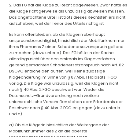
2. Das FG hat die Klage zu Recht abgewiesen. Zwar hätte es
die Klage richtigerweise als unzulässig abweisen müssen.
Das angefochtene Urteil ist trotz dieses Rechtsfehlers nicht
aufzuheben, weil der Tenor des Urteils richtig ist.
Es kann offenbleiben, ob die Klägerin überhaupt
anspruchsberechtigt ist, hinsichtlich der Mobilfunknummer
ihres Ehemanns Z einen Schadenersatzanspruch geltend
zu machen (dazu unter a). Das FG hätte in der Sache
allerdings nicht über den erstmals im Klageverfahren
geltend gemachten Schadenersatzanspruch nach Art. 82
DSGVO entscheiden dürfen, weil keine zulässige
Klageänderung im Sinne von § 67 Abs. 1 Halbsatz 1 FGO
vorlag. Die Klage war unzulässig, weil die Klägerin nicht
nach § 40 Abs. 2 FGO beschwert war. Weder die
Datenschutz-Grundverordnung noch weitere
unionsrechtliche Vorschriften stehen dem Erfordernis der
Beschwer nach § 40 Abs. 2 FGO entgegen (dazu unter b
und c).
a) Ob die Klägerin hinsichtlich der Weitergabe der
Mobilfunknummer des Z an die oberste