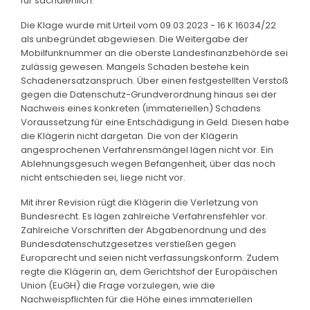
für sachdienlich.
Die Klage wurde mit Urteil vom 09.03.2023 - 16 K 16034/22
als unbegründet abgewiesen. Die Weitergabe der
Mobilfunknummer an die oberste Landesfinanzbehörde sei
zulässig gewesen. Mangels Schaden bestehe kein
Schadenersatzanspruch. Über einen festgestellten Verstoß
gegen die Datenschutz-Grundverordnung hinaus sei der
Nachweis eines konkreten (immateriellen) Schadens
Voraussetzung für eine Entschädigung in Geld. Diesen habe
die Klägerin nicht dargetan. Die von der Klägerin
angesprochenen Verfahrensmängel lägen nicht vor. Ein
Ablehnungsgesuch wegen Befangenheit, über das noch
nicht entschieden sei, liege nicht vor.
Mit ihrer Revision rügt die Klägerin die Verletzung von
Bundesrecht. Es lägen zahlreiche Verfahrensfehler vor.
Zahlreiche Vorschriften der Abgabenordnung und des
Bundesdatenschutzgesetzes verstießen gegen
Europarecht und seien nicht verfassungskonform. Zudem
regte die Klägerin an, dem Gerichtshof der Europäischen
Union (EuGH) die Frage vorzulegen, wie die
Nachweispflichten für die Höhe eines immateriellen