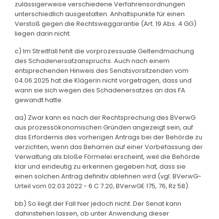
zulässigerweise verschiedene Verfahrensordnungen
unterschiedlich ausgestalten. Anhaltspunkte für einen
Verstoß gegen die Rechtsweggarantie (Art. 19 Abs. 4 GG)
liegen darin nicht.
c) Im Streitfall fehlt die vorprozessuale Geltendmachung
des Schadenersatzanspruchs. Auch nach einem
entsprechenden Hinweis des Senatsvorsitzenden vom
04.06.2025 hat die Klägerin nicht vorgetragen, dass und
wann sie sich wegen des Schadenersatzes an das FA
gewandt hatte.
aa) Zwar kann es nach der Rechtsprechung des BVerwG
aus prozessökonomischen Gründen angezeigt sein, auf
das Erfordernis des vorherigen Antrags bei der Behörde zu
verzichten, wenn das Beharren auf einer Vorbefassung der
Verwaltung als bloße Förmelei erscheint, weil die Behörde
klar und eindeutig zu erkennen gegeben hat, dass sie
einen solchen Antrag definitiv ablehnen wird (vgl. BVerwG-
Urteil vom 02.03.2022 - 6 C 7.20, BVerwGE 175, 76, Rz 58).
bb) So liegt der Fall hier jedoch nicht. Der Senat kann
dahinstehen lassen, ob unter Anwendung dieser