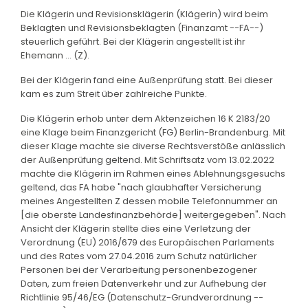
Die Klägerin und Revisionsklägerin (Klägerin) wird beim
Beklagten und Revisionsbeklagten (Finanzamt --FA--)
steuerlich geführt. Bei der Klägerin angestellt ist ihr
Ehemann ... (Z).
Bei der Klägerin fand eine Außenprüfung statt. Bei dieser
kam es zum Streit über zahlreiche Punkte.
Die Klägerin erhob unter dem Aktenzeichen 16 K 2183/20
eine Klage beim Finanzgericht (FG) Berlin-Brandenburg. Mit
dieser Klage machte sie diverse Rechtsverstöße anlässlich
der Außenprüfung geltend. Mit Schriftsatz vom 13.02.2022
machte die Klägerin im Rahmen eines Ablehnungsgesuchs
geltend, das FA habe "nach glaubhafter Versicherung
meines Angestellten Z dessen mobile Telefonnummer an
[die oberste Landesfinanzbehörde] weitergegeben". Nach
Ansicht der Klägerin stellte dies eine Verletzung der
Verordnung (EU) 2016/679 des Europäischen Parlaments
und des Rates vom 27.04.2016 zum Schutz natürlicher
Personen bei der Verarbeitung personenbezogener
Daten, zum freien Datenverkehr und zur Aufhebung der
Richtlinie 95/46/EG (Datenschutz-Grundverordnung --