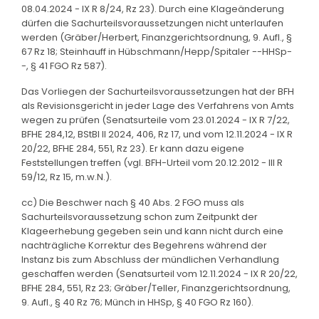
08.04.2024 - IX R 8/24, Rz 23). Durch eine Klageänderung
dürfen die Sachurteilsvoraussetzungen nicht unterlaufen
werden (Gräber/Herbert, Finanzgerichtsordnung, 9. Aufl., §
67 Rz 18; Steinhauff in Hübschmann/Hepp/Spitaler --HHSp-
-, § 41 FGO Rz 587).
Das Vorliegen der Sachurteilsvoraussetzungen hat der BFH
als Revisionsgericht in jeder Lage des Verfahrens von Amts
wegen zu prüfen (Senatsurteile vom 23.01.2024 - IX R 7/22,
BFHE 284,12, BStBl II 2024, 406, Rz 17, und vom 12.11.2024 - IX R
20/22, BFHE 284, 551, Rz 23). Er kann dazu eigene
Feststellungen treffen (vgl. BFH-Urteil vom 20.12.2012 - III R
59/12, Rz 15, m.w.N.).
cc) Die Beschwer nach § 40 Abs. 2 FGO muss als
Sachurteilsvoraussetzung schon zum Zeitpunkt der
Klageerhebung gegeben sein und kann nicht durch eine
nachträgliche Korrektur des Begehrens während der
Instanz bis zum Abschluss der mündlichen Verhandlung
geschaffen werden (Senatsurteil vom 12.11.2024 - IX R 20/22,
BFHE 284, 551, Rz 23; Gräber/Teller, Finanzgerichtsordnung,
9. Aufl., § 40 Rz 76; Münch in HHSp, § 40 FGO Rz 160).