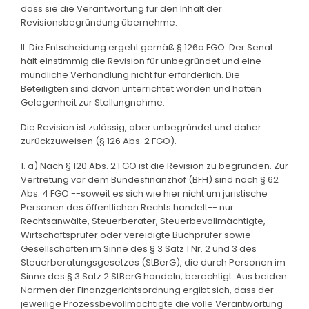
dass sie die Verantwortung für den Inhalt der
Revisionsbegründung übernehme.
II. Die Entscheidung ergeht gemäß § 126a FGO. Der Senat
hält einstimmig die Revision für unbegründet und eine
mündliche Verhandlung nicht für erforderlich. Die
Beteiligten sind davon unterrichtet worden und hatten
Gelegenheit zur Stellungnahme.
Die Revision ist zulässig, aber unbegründet und daher
zurückzuweisen (§ 126 Abs. 2 FGO).
1. a) Nach § 120 Abs. 2 FGO ist die Revision zu begründen. Zur
Vertretung vor dem Bundesfinanzhof (BFH) sind nach § 62
Abs. 4 FGO --soweit es sich wie hier nicht um juristische
Personen des öffentlichen Rechts handelt-- nur
Rechtsanwälte, Steuerberater, Steuerbevollmächtigte,
Wirtschaftsprüfer oder vereidigte Buchprüfer sowie
Gesellschaften im Sinne des § 3 Satz 1 Nr. 2 und 3 des
Steuerberatungsgesetzes (StBerG), die durch Personen im
Sinne des § 3 Satz 2 StBerG handeln, berechtigt. Aus beiden
Normen der Finanzgerichtsordnung ergibt sich, dass der
jeweilige Prozessbevollmächtigte die volle Verantwortung