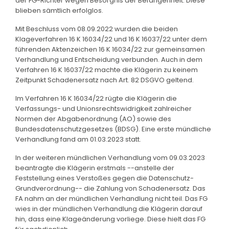
der FG-Richter wegen Besorgnis der Befangenheit. Diese
blieben sämtlich erfolglos.
Mit Beschluss vom 08.09.2022 wurden die beiden
Klageverfahren 16 K 16034/22 und 16 K 16037/22 unter dem
führenden Aktenzeichen 16 K 16034/22 zur gemeinsamen
Verhandlung und Entscheidung verbunden. Auch in dem
Verfahren 16 K 16037/22 machte die Klägerin zu keinem
Zeitpunkt Schadenersatz nach Art. 82 DSGVO geltend.
Im Verfahren 16 K 16034/22 rügte die Klägerin die
Verfassungs- und Unionsrechtswidrigkeit zahlreicher
Normen der Abgabenordnung (AO) sowie des
Bundesdatenschutzgesetzes (BDSG). Eine erste mündliche
Verhandlung fand am 01.03.2023 statt.
In der weiteren mündlichen Verhandlung vom 09.03.2023
beantragte die Klägerin erstmals --anstelle der
Feststellung eines Verstoßes gegen die Datenschutz-
Grundverordnung-- die Zahlung von Schadenersatz. Das
FA nahm an der mündlichen Verhandlung nicht teil. Das FG
wies in der mündlichen Verhandlung die Klägerin darauf
hin, dass eine Klageänderung vorliege. Diese hielt das FG