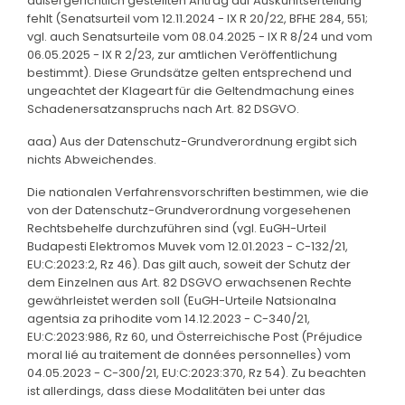
außergerichtlich gestellten Antrag auf Auskunftserteilung
fehlt (Senatsurteil vom 12.11.2024 - IX R 20/22, BFHE 284, 551;
vgl. auch Senatsurteile vom 08.04.2025 - IX R 8/24 und vom
06.05.2025 - IX R 2/23, zur amtlichen Veröffentlichung
bestimmt). Diese Grundsätze gelten entsprechend und
ungeachtet der Klageart für die Geltendmachung eines
Schadenersatzanspruchs nach Art. 82 DSGVO.
aaa) Aus der Datenschutz-Grundverordnung ergibt sich
nichts Abweichendes.
Die nationalen Verfahrensvorschriften bestimmen, wie die
von der Datenschutz-Grundverordnung vorgesehenen
Rechtsbehelfe durchzuführen sind (vgl. EuGH-Urteil
Budapesti Elektromos Muvek vom 12.01.2023 - C-132/21,
EU:C:2023:2, Rz 46). Das gilt auch, soweit der Schutz der
dem Einzelnen aus Art. 82 DSGVO erwachsenen Rechte
gewährleistet werden soll (EuGH-Urteile Natsionalna
agentsia za prihodite vom 14.12.2023 - C-340/21,
EU:C:2023:986, Rz 60, und Österreichische Post (Préjudice
moral lié au traitement de données personnelles) vom
04.05.2023 - C-300/21, EU:C:2023:370, Rz 54). Zu beachten
ist allerdings, dass diese Modalitäten bei unter das