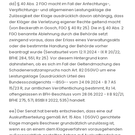
dd) § 40 Abs. 2 FGO macht im Fall der Anfechtungs-,
Verpflichtungs- und allgemeinen Leistungsklage die
Zulässigkeit der Klage ausdrücklich davon abhängig, dass
der Kläger die Verletzung eigener Rechte geltend macht
(von Beckerath in Gosch, FGO § 40 Rz 25). Die in § 40 Abs. 2
FGO benannte Ablehnung durch die Behörde setzt
zwingend voraus, dass der Erlass eines Verwaltungsakts
oder die bestimmte Handlung der Behörde vorher
beantragt wurde (Senatsurteil vom 12.11.2024 - IX R 20/22,
BFHE 284, 551, Rz 25). Vor diesem Hintergrund kann
dahinstehen, ob es sich im Fall der Geltendmachung des
Schadenersatzanspruchs nach Art. 82 DSGVO um eine
Leistungsklage (ausdrücklich Urteil des
Bundessozialgerichts --BSG-- vom 24.09.2024 - B 7 AS
15/23 R, zur amtlichen Veröffentlichung bestimmt, Rz 14;
offengelassen in BFH-Beschluss vom 28.06.2022 - II B 92/21,
BFHE 275, 571, BStBl II 2022, 535) handelt.
ee) Der Senat hat bereits entschieden, dass eine auf
Auskunftserteilung gemäß Art. 15 Abs. 1 DSGVO gerichtete
Klage mangels Beschwer grundsätzlich unzulässig ist,
wenn es an einem dem Klageverfahren vorausgehenden