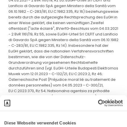
04.03.2021 - 2 BvR 1161/19, Rz 55; EuGH-Urteil Srl CILFIT und
Lanificio di Gavardo SpA gegen Ministero della Sanità vom
06.10.1982 - C-283/81, EU:C:1982:335, Rz 16) beziehungsweise
bereits durch die aufgezeigte Rechtsprechung des EuGH in
einer Weise geklärt, die keinen vernünftigen Zweifel
offenlässt ("acte éclairé", BVerfG-Beschluss vom 04.03.2021
- 2 BvR 1161/19, Rz 55, sowie EuGH-Urteil Srl CILFIT und Lanificio
di Gavardo SpA gegen Ministero della Sanità vom 06.10.1982
- C-283/81, EU:C:1982:335, Rz 14). Insbesondere hat der
EuGH geklärt, dass die nationalen Verfahrensvorschriften
bestimmen, wie die von der Datenschutz-
Grundverordnung vorgesehenen Rechtsbehelfe
durchzuführen sind (vgl. EuGH-Urteile Budapesti Elektromos
Muvek vom 12.01.2023 - C-132/21, EU:C:2023:2, Rz 46;
Österreichische Post (Préjudice moral lié au traitement de
données personnelles) vom 04.05.2023 - C-300/21,
EU:C:2023:370, Rz 54; Natsionalna agentsia za prihodite
vom 14.12.2023 - C-340/21, EU:C:2023:986, Rz 60).
Diese Webseite verwendet Cookies