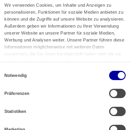
Wir verwenden Cookies, um Inhalte und Anzeigen zu 
personalisieren, Funktionen für soziale Medien anbieten zu 
können und die Zugriffe auf unsere Website zu analysieren. 
Außerdem geben wir Informationen zu Ihrer Verwendung 
unserer Website an unsere Partner für soziale Medien, 
Bundeskanzlerplatz 2
Werbung und Analysen weiter. Unsere Partner führen diese 
53113 Bonn
Informationen möglicherweise mit weiteren Daten 
zusammen, die Sie ihnen bereitgestellt haben oder die sie 
Pressemitteilungen
AGB
|
im Rahmen Ihrer Nutzung der Dienste gesammelt haben.
Impressum
Datenschutz
|
Einwilligungsauswahl
Impressum
 | 
Datenschutz
Notwendig
Präferenzen
Zahlung & Versand
Rücksendungen/Widerrufsbelehrung
Muster Widerrufsformular (PDF)
Statistiken
Remissionsbedingungen für den Handel
Kündigungsformular
Marketing