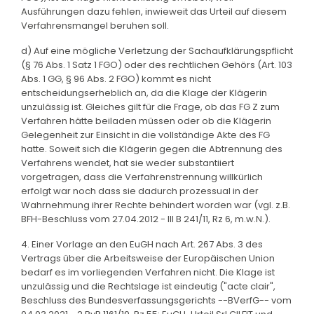
Ausführungen dazu fehlen, inwieweit das Urteil auf diesem
Verfahrensmangel beruhen soll.
d) Auf eine mögliche Verletzung der Sachaufklärungspflicht
(§ 76 Abs. 1 Satz 1 FGO) oder des rechtlichen Gehörs (Art. 103
Abs. 1 GG, § 96 Abs. 2 FGO) kommt es nicht
entscheidungserheblich an, da die Klage der Klägerin
unzulässig ist. Gleiches gilt für die Frage, ob das FG Z zum
Verfahren hätte beiladen müssen oder ob die Klägerin
Gelegenheit zur Einsicht in die vollständige Akte des FG
hatte. Soweit sich die Klägerin gegen die Abtrennung des
Verfahrens wendet, hat sie weder substantiiert
vorgetragen, dass die Verfahrenstrennung willkürlich
erfolgt war noch dass sie dadurch prozessual in der
Wahrnehmung ihrer Rechte behindert worden war (vgl. z.B.
BFH-Beschluss vom 27.04.2012 - III B 241/11, Rz 6, m.w.N.).
4. Einer Vorlage an den EuGH nach Art. 267 Abs. 3 des
Vertrags über die Arbeitsweise der Europäischen Union
bedarf es im vorliegenden Verfahren nicht. Die Klage ist
unzulässig und die Rechtslage ist eindeutig ("acte clair",
Beschluss des Bundesverfassungsgerichts --BVerfG-- vom