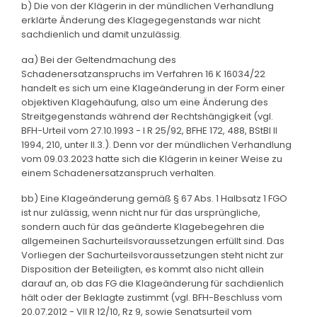
b) Die von der Klägerin in der mündlichen Verhandlung
erklärte Änderung des Klagegegenstands war nicht
sachdienlich und damit unzulässig.
aa) Bei der Geltendmachung des
Schadenersatzanspruchs im Verfahren 16 K 16034/22
handelt es sich um eine Klageänderung in der Form einer
objektiven Klagehäufung, also um eine Änderung des
Streitgegenstands während der Rechtshängigkeit (vgl.
BFH-Urteil vom 27.10.1993 - I R 25/92, BFHE 172, 488, BStBl II
1994, 210, unter II.3.). Denn vor der mündlichen Verhandlung
vom 09.03.2023 hatte sich die Klägerin in keiner Weise zu
einem Schadenersatzanspruch verhalten.
bb) Eine Klageänderung gemäß § 67 Abs. 1 Halbsatz 1 FGO
ist nur zulässig, wenn nicht nur für das ursprüngliche,
sondern auch für das geänderte Klagebegehren die
allgemeinen Sachurteilsvoraussetzungen erfüllt sind. Das
Vorliegen der Sachurteilsvoraussetzungen steht nicht zur
Disposition der Beteiligten, es kommt also nicht allein
darauf an, ob das FG die Klageänderung für sachdienlich
hält oder der Beklagte zustimmt (vgl. BFH-Beschluss vom
20.07.2012 - VII R 12/10, Rz 9, sowie Senatsurteil vom