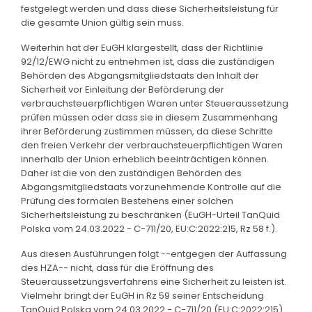
festgelegt werden und dass diese Sicherheitsleistung für
die gesamte Union gültig sein muss.
Weiterhin hat der EuGH klargestellt, dass der Richtlinie
92/12/EWG nicht zu entnehmen ist, dass die zuständigen
Behörden des Abgangsmitgliedstaats den Inhalt der
Sicherheit vor Einleitung der Beförderung der
verbrauchsteuerpflichtigen Waren unter Steueraussetzung
prüfen müssen oder dass sie in diesem Zusammenhang
ihrer Beförderung zustimmen müssen, da diese Schritte
den freien Verkehr der verbrauchsteuerpflichtigen Waren
innerhalb der Union erheblich beeinträchtigen können.
Daher ist die von den zuständigen Behörden des
Abgangsmitgliedstaats vorzunehmende Kontrolle auf die
Prüfung des formalen Bestehens einer solchen
Sicherheitsleistung zu beschränken (EuGH-Urteil TanQuid
Polska vom 24.03.2022 - C-711/20, EU:C:2022:215, Rz 58 f.).
Aus diesen Ausführungen folgt --entgegen der Auffassung
des HZA-- nicht, dass für die Eröffnung des
Steueraussetzungsverfahrens eine Sicherheit zu leisten ist.
Vielmehr bringt der EuGH in Rz 59 seiner Entscheidung
TanQuid Polska vom 24.03.2022 - C-711/20 (EU:C:2022:215)