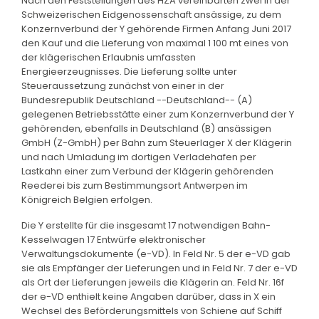
Nach den Feststellungen des HZA vereinbarten zwei in der
Schweizerischen Eidgenossenschaft ansässige, zu dem
Konzernverbund der Y gehörende Firmen Anfang Juni 2017
den Kauf und die Lieferung von maximal 1 100 mt eines von
der klägerischen Erlaubnis umfassten
Energieerzeugnisses. Die Lieferung sollte unter
Steueraussetzung zunächst von einer in der
Bundesrepublik Deutschland --Deutschland-- (A)
gelegenen Betriebsstätte einer zum Konzernverbund der Y
gehörenden, ebenfalls in Deutschland (B) ansässigen
GmbH (Z-GmbH) per Bahn zum Steuerlager X der Klägerin
und nach Umladung im dortigen Verladehafen per
Lastkahn einer zum Verbund der Klägerin gehörenden
Reederei bis zum Bestimmungsort Antwerpen im
Königreich Belgien erfolgen.
Die Y erstellte für die insgesamt 17 notwendigen Bahn-
Kesselwagen 17 Entwürfe elektronischer
Verwaltungsdokumente (e-VD). In Feld Nr. 5 der e-VD gab
sie als Empfänger der Lieferungen und in Feld Nr. 7 der e-VD
als Ort der Lieferungen jeweils die Klägerin an. Feld Nr. 16f
der e-VD enthielt keine Angaben darüber, dass in X ein
Wechsel des Beförderungsmittels von Schiene auf Schiff