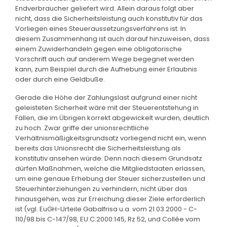
Endverbraucher geliefert wird. Allein daraus folgt aber
nicht, dass die Sicherheitsleistung auch konstitutiv für das
Vorliegen eines Steueraussetzungsverfahrens ist. In
diesem Zusammenhang ist auch darauf hinzuweisen, dass
einem Zuwiderhandeln gegen eine obligatorische
Vorschrift auch auf anderem Wege begegnet werden
kann, zum Beispiel durch die Aufhebung einer Erlaubnis
oder durch eine Geldbuße.
Gerade die Höhe der Zahlungslast aufgrund einer nicht
geleisteten Sicherheit wäre mit der Steuerentstehung in
Fällen, die im Übrigen korrekt abgewickelt wurden, deutlich
zu hoch. Zwar griffe der unionsrechtliche
Verhältnismäßigkeitsgrundsatz vorliegend nicht ein, wenn
bereits das Unionsrecht die Sicherheitsleistung als
konstitutiv ansehen würde. Denn nach diesem Grundsatz
dürfen Maßnahmen, welche die Mitgliedstaaten erlassen,
um eine genaue Erhebung der Steuer sicherzustellen und
Steuerhinterziehungen zu verhindern, nicht über das
hinausgehen, was zur Erreichung dieser Ziele erforderlich
ist (vgl. EuGH-Urteile Gabalfrisa u.a. vom 21.03.2000 - C-
110/98 bis C-147/98, EU:C:2000:145, Rz 52, und Collée vom