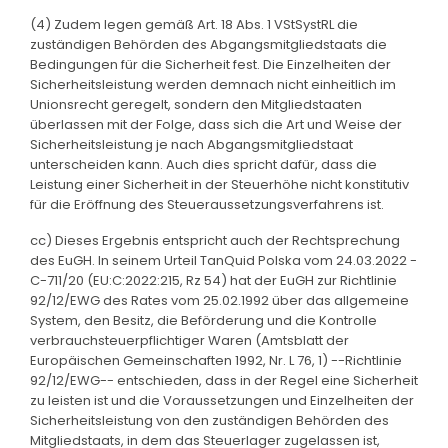
(4) Zudem legen gemäß Art. 18 Abs. 1 VStSystRL die
zuständigen Behörden des Abgangsmitgliedstaats die
Bedingungen für die Sicherheit fest. Die Einzelheiten der
Sicherheitsleistung werden demnach nicht einheitlich im
Unionsrecht geregelt, sondern den Mitgliedstaaten
überlassen mit der Folge, dass sich die Art und Weise der
Sicherheitsleistung je nach Abgangsmitgliedstaat
unterscheiden kann. Auch dies spricht dafür, dass die
Leistung einer Sicherheit in der Steuerhöhe nicht konstitutiv
für die Eröffnung des Steueraussetzungsverfahrens ist.
cc) Dieses Ergebnis entspricht auch der Rechtsprechung
des EuGH. In seinem Urteil TanQuid Polska vom 24.03.2022 -
C-711/20 (EU:C:2022:215, Rz 54) hat der EuGH zur Richtlinie
92/12/EWG des Rates vom 25.02.1992 über das allgemeine
System, den Besitz, die Beförderung und die Kontrolle
verbrauchsteuerpflichtiger Waren (Amtsblatt der
Europäischen Gemeinschaften 1992, Nr. L 76, 1) --Richtlinie
92/12/EWG-- entschieden, dass in der Regel eine Sicherheit
zu leisten ist und die Voraussetzungen und Einzelheiten der
Sicherheitsleistung von den zuständigen Behörden des
Mitgliedstaats, in dem das Steuerlager zugelassen ist,