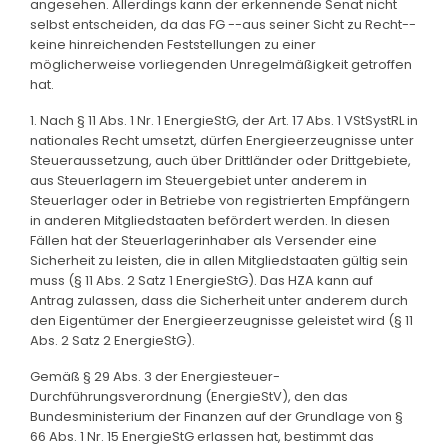
angesehen. Allerdings kann der erkennende Senat nicht
selbst entscheiden, da das FG --aus seiner Sicht zu Recht--
keine hinreichenden Feststellungen zu einer
möglicherweise vorliegenden Unregelmäßigkeit getroffen
hat.
1. Nach § 11 Abs. 1 Nr. 1 EnergieStG, der Art. 17 Abs. 1 VStSystRL in
nationales Recht umsetzt, dürfen Energieerzeugnisse unter
Steueraussetzung, auch über Drittländer oder Drittgebiete,
aus Steuerlagern im Steuergebiet unter anderem in
Steuerlager oder in Betriebe von registrierten Empfängern
in anderen Mitgliedstaaten befördert werden. In diesen
Fällen hat der Steuerlagerinhaber als Versender eine
Sicherheit zu leisten, die in allen Mitgliedstaaten gültig sein
muss (§ 11 Abs. 2 Satz 1 EnergieStG). Das HZA kann auf
Antrag zulassen, dass die Sicherheit unter anderem durch
den Eigentümer der Energieerzeugnisse geleistet wird (§ 11
Abs. 2 Satz 2 EnergieStG).
Gemäß § 29 Abs. 3 der Energiesteuer-
Durchführungsverordnung (EnergieStV), den das
Bundesministerium der Finanzen auf der Grundlage von §
66 Abs. 1 Nr. 15 EnergieStG erlassen hat, bestimmt das