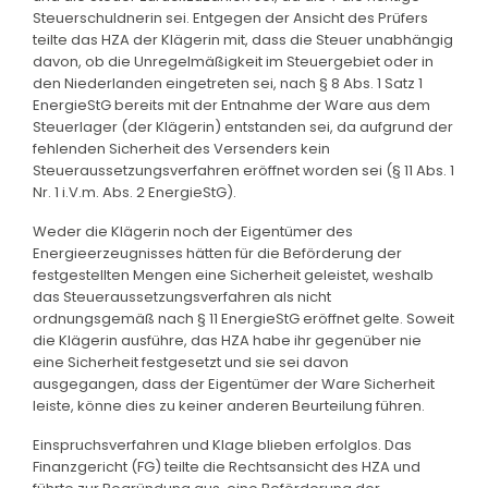
Steuerschuldnerin sei. Entgegen der Ansicht des Prüfers
teilte das HZA der Klägerin mit, dass die Steuer unabhängig
davon, ob die Unregelmäßigkeit im Steuergebiet oder in
den Niederlanden eingetreten sei, nach § 8 Abs. 1 Satz 1
EnergieStG bereits mit der Entnahme der Ware aus dem
Steuerlager (der Klägerin) entstanden sei, da aufgrund der
fehlenden Sicherheit des Versenders kein
Steueraussetzungsverfahren eröffnet worden sei (§ 11 Abs. 1
Nr. 1 i.V.m. Abs. 2 EnergieStG).
Weder die Klägerin noch der Eigentümer des
Energieerzeugnisses hätten für die Beförderung der
festgestellten Mengen eine Sicherheit geleistet, weshalb
das Steueraussetzungsverfahren als nicht
ordnungsgemäß nach § 11 EnergieStG eröffnet gelte. Soweit
die Klägerin ausführe, das HZA habe ihr gegenüber nie
eine Sicherheit festgesetzt und sie sei davon
ausgegangen, dass der Eigentümer der Ware Sicherheit
leiste, könne dies zu keiner anderen Beurteilung führen.
Einspruchsverfahren und Klage blieben erfolglos. Das
Finanzgericht (FG) teilte die Rechtsansicht des HZA und