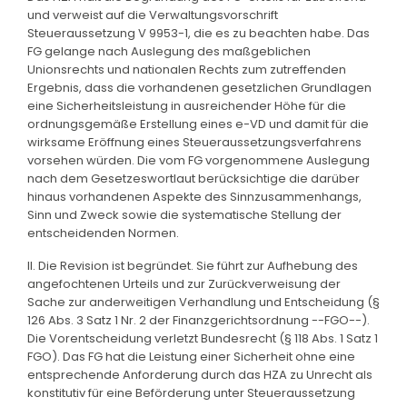
und verweist auf die Verwaltungsvorschrift
Steueraussetzung V 9953-1, die es zu beachten habe. Das
FG gelange nach Auslegung des maßgeblichen
Unionsrechts und nationalen Rechts zum zutreffenden
Ergebnis, dass die vorhandenen gesetzlichen Grundlagen
eine Sicherheitsleistung in ausreichender Höhe für die
ordnungsgemäße Erstellung eines e-VD und damit für die
wirksame Eröffnung eines Steueraussetzungsverfahrens
vorsehen würden. Die vom FG vorgenommene Auslegung
nach dem Gesetzeswortlaut berücksichtige die darüber
hinaus vorhandenen Aspekte des Sinnzusammenhangs,
Sinn und Zweck sowie die systematische Stellung der
entscheidenden Normen.
II. Die Revision ist begründet. Sie führt zur Aufhebung des
angefochtenen Urteils und zur Zurückverweisung der
Sache zur anderweitigen Verhandlung und Entscheidung (§
126 Abs. 3 Satz 1 Nr. 2 der Finanzgerichtsordnung --FGO--).
Die Vorentscheidung verletzt Bundesrecht (§ 118 Abs. 1 Satz 1
FGO). Das FG hat die Leistung einer Sicherheit ohne eine
entsprechende Anforderung durch das HZA zu Unrecht als
konstitutiv für eine Beförderung unter Steueraussetzung