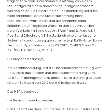
fraglichen Waren unter Steueraussetzung von einem
Steuerlager zu einem anderen Steuerlager befördert
worden seien. Ein Grund für eine Sanktionierung sei auch
nicht erkennbar, da die Steueraussetzung nicht
unterbrochen worden sei und die Annahme einer
Entnahme der fraglichen Waren in den steuerrechtlich
freien Verkehr im Sinne des Art. 1 Abs. 1 und 2 i.V.m. Art. 7
Abs. 1 und 2 Buchst. a VStSystRL durch eine unterlassene
Sicherheit sogar abwegig erscheine (vgl. EuGH-Urteil Euro-
Team und Spirál-Gép vom 22.03.2017 - C-497/15 und C-
498/15, EU:C:2017:229, Rz 43).
Die Klägerin beantragt,
die Vorentscheidung und die Einspruchsentscheidung vom
27.07.2020 aufzuheben und die Steueranmeldung vom
20.07.2017 dahingehend zu ändern, dass die Energiesteuer
für den Zeitraum Juni 2017 auf 0 € festgesetzt wird.
Das HZA beantragt,
die Revision zurückzuweisen.
Das HZA hält die Begründung des FG-Urteils für zutreffend