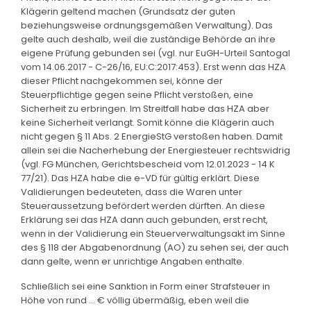
Klägerin geltend machen (Grundsatz der guten
beziehungsweise ordnungsgemäßen Verwaltung). Das
gelte auch deshalb, weil die zuständige Behörde an ihre
eigene Prüfung gebunden sei (vgl. nur EuGH-Urteil Santogal
vom 14.06.2017 - C-26/16, EU:C:2017:453). Erst wenn das HZA
dieser Pflicht nachgekommen sei, könne der
Steuerpflichtige gegen seine Pflicht verstoßen, eine
Sicherheit zu erbringen. Im Streitfall habe das HZA aber
keine Sicherheit verlangt. Somit könne die Klägerin auch
nicht gegen § 11 Abs. 2 EnergieStG verstoßen haben. Damit
allein sei die Nacherhebung der Energiesteuer rechtswidrig
(vgl. FG München, Gerichtsbescheid vom 12.01.2023 - 14 K
77/21). Das HZA habe die e-VD für gültig erklärt. Diese
Validierungen bedeuteten, dass die Waren unter
Steueraussetzung befördert werden dürften. An diese
Erklärung sei das HZA dann auch gebunden, erst recht,
wenn in der Validierung ein Steuerverwaltungsakt im Sinne
des § 118 der Abgabenordnung (AO) zu sehen sei, der auch
dann gelte, wenn er unrichtige Angaben enthalte.
Schließlich sei eine Sanktion in Form einer Strafsteuer in
Höhe von rund ... € völlig übermäßig, eben weil die