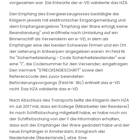
vorgesehen war. Die Entwürfe der e-VD validierte das HZA.
Den Empfang des Energieerzeugnisses bestätigte die
Klägerin jeweils mit elektronischer Eingangsmeldung und
dem Empfangsergebnis "Empfang der Ware erfolgt, keine
Beanstandung" und eröffnete nach Umladung auf ein
Binnenschiff als Versenderin ein e-VD, in dem als
Empfänger eine der beiden Schweizer Firmen und ein Ort
der Lieferung in Antwerpen angegeben waren. Im Feld Nr.
11a "Sicherheitsleistung - Code Sicherheitsleistender" war
eine "1", die Codenummer für den Versender, eingetragen.
Den Vermerk "STRECKENGESCHÄFT" sowie den
Referenzcode des zuvor beendeten
Beförderungsvorgangs (Feld Nr. 18c) enthielt das e-VD
nicht. Das HZA validierte das e-VD.
Nach Abschluss des Transports teilte die Klägerin dem HZA
im Juli 2017 mit, dass ein Kollege (Mitarbeiter der Reederei)
ihr nach Schiffslöschung mitgeteilt habe, er habe noch vor
der Schiffslöschung von der Y die Information erhalten,
dass sich der Empfänger der Ware geändert habe und der
neue Empfänger in Amsterdam, Königreich der
Niederlande (Niederlande), sitze. Eine