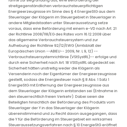
führte zur Begründung aus, eine Beförderung der
streitgegenständlichen verbrauchsteuerpflichtigen
Energieerzeugnisse im Sinne des § 4 EnergieStG aus dem
Steuerlager der Klägerin im Steuergebiet in Steuerlager in
andere Mitgliedstaaten unter Steueraussetzung setze
voraus, dass eine Beförderung mit einem e-VD nach Art. 21
der Richtlinie 2008/118/EG des Rates vom 16.12.2008 über
das allgemeine Verbrauchsteuersystem und zur
Aufhebung der Richtlinie 92/12/EWG (Amtsblatt der
Europäischen Union --ABlEU-- 2009, Nr. L 9, 12) --
Verbrauchsteuersystemrichtlinie (VStSystRL)-- erfolge und
durch eine Sicherheit nach Art. 18 VStSystRL abgedeckt sei.
Sicherheit hätten unstreitig weder die Klägerin als
Versenderin noch der Eigentümer der Energieerzeugnisse
gestellt, sodass die Energiesteuer nach § 8 Abs. 1 Satz 1
EnergieStG mit Entfernung der Energieerzeugnisse aus
dem Steuerlager der Klägerin entstanden sei (Entnahme in
den steuerrechtlich freien Verkehr). Dabei seien die
Beteiligten hinsichtlich der Beförderung des Produkts vom
Steuerlager der Y in das Steuerlager der Klägerin
übereinstimmend und zu Recht davon ausgegangen, dass
die Y für die Beförderung im Steuergebiet ein wirksames
Steueraussetzungsverfahren nach § 10 EnergieStG eröffnet