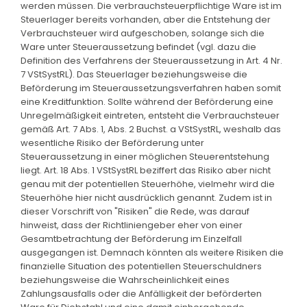
werden müssen. Die verbrauchsteuerpflichtige Ware ist im
Steuerlager bereits vorhanden, aber die Entstehung der
Verbrauchsteuer wird aufgeschoben, solange sich die
Ware unter Steueraussetzung befindet (vgl. dazu die
Definition des Verfahrens der Steueraussetzung in Art. 4 Nr.
7 VStSystRL). Das Steuerlager beziehungsweise die
Beförderung im Steueraussetzungsverfahren haben somit
eine Kreditfunktion. Sollte während der Beförderung eine
Unregelmäßigkeit eintreten, entsteht die Verbrauchsteuer
gemäß Art. 7 Abs. 1, Abs. 2 Buchst. a VStSystRL, weshalb das
wesentliche Risiko der Beförderung unter
Steueraussetzung in einer möglichen Steuerentstehung
liegt. Art. 18 Abs. 1 VStSystRL beziffert das Risiko aber nicht
genau mit der potentiellen Steuerhöhe, vielmehr wird die
Steuerhöhe hier nicht ausdrücklich genannt. Zudem ist in
dieser Vorschrift von "Risiken" die Rede, was darauf
hinweist, dass der Richtliniengeber eher von einer
Gesamtbetrachtung der Beförderung im Einzelfall
ausgegangen ist. Demnach könnten als weitere Risiken die
finanzielle Situation des potentiellen Steuerschuldners
beziehungsweise die Wahrscheinlichkeit eines
Zahlungsausfalls oder die Anfälligkeit der beförderten