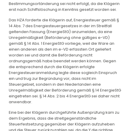
Bestimmungsortänderung sei nicht erfolgt, da die Klägerin
erst nach Schiffslöschung in Kenntnis gesetzt worden sei.
Das HZA forderte die Klägerin auf, Energiesteuer gemäß §
14 Abs. 7 des Energiesteuergesetzes in der im Streitfall
geltenden Fassung (EnergieStG) anzumelden, da eine
Unregelmäßigkeit (Beförderung ohne gültiges e-VD)
gemäß § 14 Abs. 1 EnergieStG vorliege, weil die Ware an
einen anderen als den im e-VD erfassten Ort geliefert
worden sei und damit die Beförderung nicht
ordnungsgemäß habe beendet werden können. Gegen
die entsprechend durch die Klägerin erfolgte
Energiesteueranmeldung legte diese sogleich Einspruch
ein und trug zur Begründung vor, dass nicht im
Steuergebiet, sondern in den Niederlanden eine
Unregelmäßigkeit der Beförderung gemäß § 14 EnergieStG
eingetreten sei. § 14 Abs. 2 bis 4 EnergieStG sei daher nicht
anwendbar.
Eine bei der Klägerin durchgeführte Außenprüfung kam zu
dem Ergebnis, dass die streitgegenständliche
Steuerfestsetzung gegenüber der Klägerin aufzuheben
und die Steuer zurückzuzahlen sei, da die Y die richtige