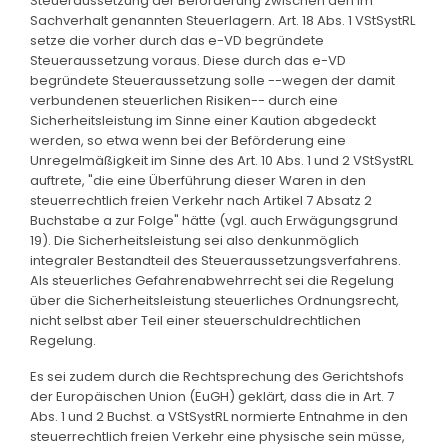
Steueraussetzung der Beförderung zwischen den im
Sachverhalt genannten Steuerlagern. Art. 18 Abs. 1 VStSystRL
setze die vorher durch das e-VD begründete
Steueraussetzung voraus. Diese durch das e-VD
begründete Steueraussetzung solle --wegen der damit
verbundenen steuerlichen Risiken-- durch eine
Sicherheitsleistung im Sinne einer Kaution abgedeckt
werden, so etwa wenn bei der Beförderung eine
Unregelmäßigkeit im Sinne des Art. 10 Abs. 1 und 2 VStSystRL
auftrete, "die eine Überführung dieser Waren in den
steuerrechtlich freien Verkehr nach Artikel 7 Absatz 2
Buchstabe a zur Folge" hätte (vgl. auch Erwägungsgrund
19). Die Sicherheitsleistung sei also denkunmöglich
integraler Bestandteil des Steueraussetzungsverfahrens.
Als steuerliches Gefahrenabwehrrecht sei die Regelung
über die Sicherheitsleistung steuerliches Ordnungsrecht,
nicht selbst aber Teil einer steuerschuldrechtlichen
Regelung.
Es sei zudem durch die Rechtsprechung des Gerichtshofs
der Europäischen Union (EuGH) geklärt, dass die in Art. 7
Abs. 1 und 2 Buchst. a VStSystRL normierte Entnahme in den
steuerrechtlich freien Verkehr eine physische sein müsse,