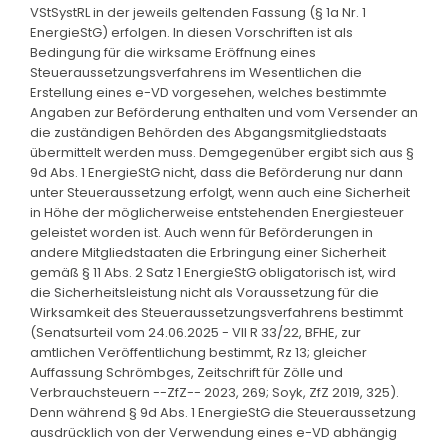
VStSystRL in der jeweils geltenden Fassung (§ 1a Nr. 1
EnergieStG) erfolgen. In diesen Vorschriften ist als
Bedingung für die wirksame Eröffnung eines
Steueraussetzungsverfahrens im Wesentlichen die
Erstellung eines e-VD vorgesehen, welches bestimmte
Angaben zur Beförderung enthalten und vom Versender an
die zuständigen Behörden des Abgangsmitgliedstaats
übermittelt werden muss. Demgegenüber ergibt sich aus §
9d Abs. 1 EnergieStG nicht, dass die Beförderung nur dann
unter Steueraussetzung erfolgt, wenn auch eine Sicherheit
in Höhe der möglicherweise entstehenden Energiesteuer
geleistet worden ist. Auch wenn für Beförderungen in
andere Mitgliedstaaten die Erbringung einer Sicherheit
gemäß § 11 Abs. 2 Satz 1 EnergieStG obligatorisch ist, wird
die Sicherheitsleistung nicht als Voraussetzung für die
Wirksamkeit des Steueraussetzungsverfahrens bestimmt
(Senatsurteil vom 24.06.2025 - VII R 33/22, BFHE, zur
amtlichen Veröffentlichung bestimmt, Rz 13; gleicher
Auffassung Schrömbges, Zeitschrift für Zölle und
Verbrauchsteuern --ZfZ-- 2023, 269; Soyk, ZfZ 2019, 325).
Denn während § 9d Abs. 1 EnergieStG die Steueraussetzung
ausdrücklich von der Verwendung eines e-VD abhängig