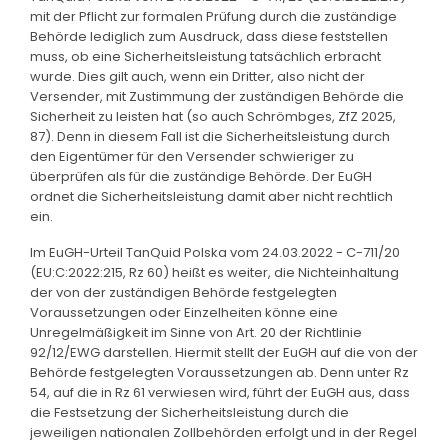
mit der Pflicht zur formalen Prüfung durch die zuständige
Behörde lediglich zum Ausdruck, dass diese feststellen
muss, ob eine Sicherheitsleistung tatsächlich erbracht
wurde. Dies gilt auch, wenn ein Dritter, also nicht der
Versender, mit Zustimmung der zuständigen Behörde die
Sicherheit zu leisten hat (so auch Schrömbges, ZfZ 2025,
87). Denn in diesem Fall ist die Sicherheitsleistung durch
den Eigentümer für den Versender schwieriger zu
überprüfen als für die zuständige Behörde. Der EuGH
ordnet die Sicherheitsleistung damit aber nicht rechtlich
ein.
Im EuGH-Urteil TanQuid Polska vom 24.03.2022 - C-711/20
(EU:C:2022:215, Rz 60) heißt es weiter, die Nichteinhaltung
der von der zuständigen Behörde festgelegten
Voraussetzungen oder Einzelheiten könne eine
Unregelmäßigkeit im Sinne von Art. 20 der Richtlinie
92/12/EWG darstellen. Hiermit stellt der EuGH auf die von der
Behörde festgelegten Voraussetzungen ab. Denn unter Rz
54, auf die in Rz 61 verwiesen wird, führt der EuGH aus, dass
die Festsetzung der Sicherheitsleistung durch die
jeweiligen nationalen Zollbehörden erfolgt und in der Regel