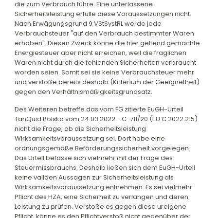
die zum Verbrauch führe. Eine unterlassene
Sicherheitsleistung erfülle diese Voraussetzungen nicht.
Nach Erwägungsgrund 9 VStSystRL werde jede
Verbrauchsteuer "auf den Verbrauch bestimmter Waren
erhoben". Diesen Zweck könne die hier geltend gemachte
Energiesteuer aber nicht erreichen, weil die fraglichen
Waren nicht durch die fehlenden Sicherheiten verbraucht
worden seien. Somit sei sie keine Verbrauchsteuer mehr
und verstoße bereits deshalb (Kriterium der Geeignetheit)
gegen den Verhältnismäßigkeitsgrundsatz.
Des Weiteren betreffe das vom FG zitierte EuGH-Urteil
TanQuid Polska vom 24.03.2022 - C-711/20 (EU:C:2022:215)
nicht die Frage, ob die Sicherheitsleistung
Wirksamkeitsvoraussetzung sei. Dort habe eine
ordnungsgemäße Beförderungssicherheit vorgelegen.
Das Urteil befasse sich vielmehr mit der Frage des
Steuermissbrauchs. Deshalb ließen sich dem EuGH-Urteil
keine validen Aussagen zur Sicherheitsleistung als
Wirksamkeitsvoraussetzung entnehmen. Es sei vielmehr
Pflicht des HZA, eine Sicherheit zu verlangen und deren
Leistung zu prüfen. Verstoße es gegen diese ureigene
Pflicht, könne es den Pflichtverstoß nicht gegenüber der