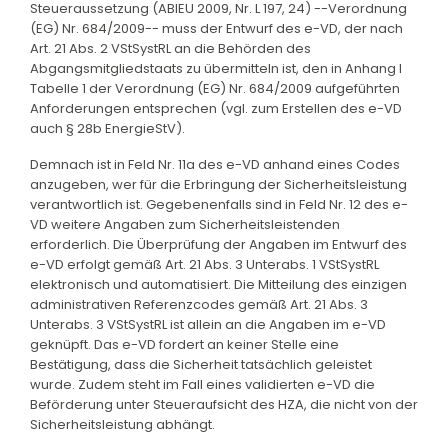
Steueraussetzung (ABlEU 2009, Nr. L 197, 24) --Verordnung
(EG) Nr. 684/2009-- muss der Entwurf des e-VD, der nach
Art. 21 Abs. 2 VStSystRL an die Behörden des
Abgangsmitgliedstaats zu übermitteln ist, den in Anhang I
Tabelle 1 der Verordnung (EG) Nr. 684/2009 aufgeführten
Anforderungen entsprechen (vgl. zum Erstellen des e-VD
auch § 28b EnergieStV).
Demnach ist in Feld Nr. 11a des e-VD anhand eines Codes
anzugeben, wer für die Erbringung der Sicherheitsleistung
verantwortlich ist. Gegebenenfalls sind in Feld Nr. 12 des e-
VD weitere Angaben zum Sicherheitsleistenden
erforderlich. Die Überprüfung der Angaben im Entwurf des
e-VD erfolgt gemäß Art. 21 Abs. 3 Unterabs. 1 VStSystRL
elektronisch und automatisiert. Die Mitteilung des einzigen
administrativen Referenzcodes gemäß Art. 21 Abs. 3
Unterabs. 3 VStSystRL ist allein an die Angaben im e-VD
geknüpft. Das e-VD fordert an keiner Stelle eine
Bestätigung, dass die Sicherheit tatsächlich geleistet
wurde. Zudem steht im Fall eines validierten e-VD die
Beförderung unter Steueraufsicht des HZA, die nicht von der
Sicherheitsleistung abhängt.