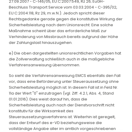
27.09.2007 - C-146/05, EU:C:2007:549, Rz 26; EuGH-
Beschluss Transport Service vom 03.03.2004 - C-395/02,
EU:C:2004:118, Rz 29, m.w.N.). Jedoch spricht dieser
Rechtsgedanke gerade gegen die konstitutive Wirkung der
Sicherheitsleistung nach dem Unionsrecht: Eine solche
Maßnahme scheint über das erforderliche Maß zur
Verhinderung von Missbrauch bereits aufgrund der Höhe
der Zahlungslast hinauszugehen.
e) Die oben dargestellten unionsrechtlichen Vorgaben hat
die Zollverwaltung schließlich auch in die maßgebliche
Verfahrensanweisung übernommen.
So sieht die Verfahrensanweisung EMCS ebenfalls den Fall
vor, dass eine Beförderung unter Steueraussetzung ohne
Sicherheitsleistung möglich ist. In diesem Fall ist in Feld Nr.
11a der Wert "0" einzutragen (vgl. Ziff. 4.2.1, Abs. 4, Stand
01.01.2016). Dies weist darauf hin, dass die
Sicherheitsleistung auch nach der Dienstvorschrift nicht
konstitutiv für die Wirksamkeit des
Steueraussetzungsverfahrens ist. Weiterhin ist geregelt,
dass der Entwurf des e-VD beziehungsweise die
vollständige Angabe aller im amtlich vorgeschriebenen