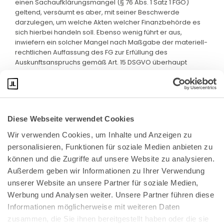
einen Sachaufklärungsmangel (§ 76 Abs. 1 Satz 1 FGO)
geltend, versäumt es aber, mit seiner Beschwerde
darzulegen, um welche Akten welcher Finanzbehörde es
sich hierbei handeln soll. Ebenso wenig führt er aus,
inwiefern ein solcher Mangel nach Maßgabe der materiell-
rechtlichen Auffassung des FG zur Erfüllung des
Auskunftsanspruchs gemäß Art. 15 DSGVO überhaupt
entscheidungserheblich gewesen ware.
Diese Webseite verwendet Cookies
Wir verwenden Cookies, um Inhalte und Anzeigen zu 
personalisieren, Funktionen für soziale Medien anbieten zu 
können und die Zugriffe auf unsere Website zu analysieren. 
Außerdem geben wir Informationen zu Ihrer Verwendung 
unserer Website an unsere Partner für soziale Medien, 
Bundeskanzlerplatz 2
Werbung und Analysen weiter. Unsere Partner führen diese 
53113 Bonn
Informationen möglicherweise mit weiteren Daten 
zusammen, die Sie ihnen bereitgestellt haben oder die sie 
Pressemitteilungen
AGB
|