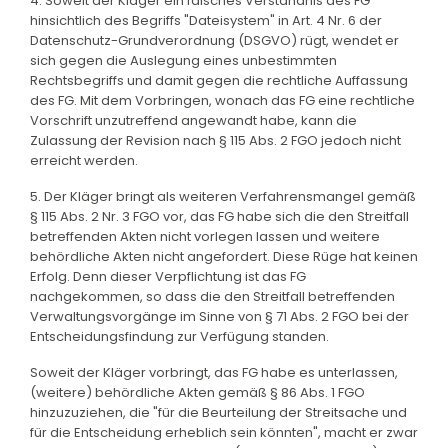
4. Soweit der Kläger ein falsches Verständnis des FG
hinsichtlich des Begriffs "Dateisystem" in Art. 4 Nr. 6 der
Datenschutz-Grundverordnung (DSGVO) rügt, wendet er
sich gegen die Auslegung eines unbestimmten
Rechtsbegriffs und damit gegen die rechtliche Auffassung
des FG. Mit dem Vorbringen, wonach das FG eine rechtliche
Vorschrift unzutreffend angewandt habe, kann die
Zulassung der Revision nach § 115 Abs. 2 FGO jedoch nicht
erreicht werden.
5. Der Kläger bringt als weiteren Verfahrensmangel gemäß
§ 115 Abs. 2 Nr. 3 FGO vor, das FG habe sich die den Streitfall
betreffenden Akten nicht vorlegen lassen und weitere
behördliche Akten nicht angefordert. Diese Rüge hat keinen
Erfolg. Denn dieser Verpflichtung ist das FG
nachgekommen, so dass die den Streitfall betreffenden
Verwaltungsvorgänge im Sinne von § 71 Abs. 2 FGO bei der
Entscheidungsfindung zur Verfügung standen.
Soweit der Kläger vorbringt, das FG habe es unterlassen,
(weitere) behördliche Akten gemäß § 86 Abs. 1 FGO
hinzuzuziehen, die "für die Beurteilung der Streitsache und
für die Entscheidung erheblich sein könnten", macht er zwar