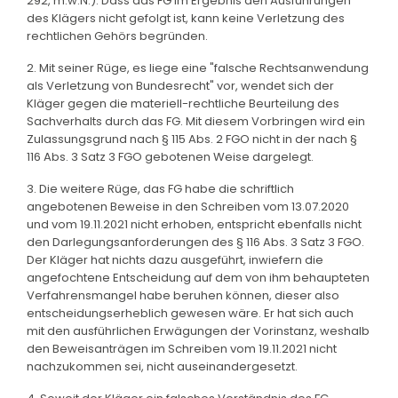
292, m.w.N.). Dass das FG im Ergebnis den Ausführungen
des Klägers nicht gefolgt ist, kann keine Verletzung des
rechtlichen Gehörs begründen.
2. Mit seiner Rüge, es liege eine "falsche Rechtsanwendung
als Verletzung von Bundesrecht" vor, wendet sich der
Kläger gegen die materiell-rechtliche Beurteilung des
Sachverhalts durch das FG. Mit diesem Vorbringen wird ein
Zulassungsgrund nach § 115 Abs. 2 FGO nicht in der nach §
116 Abs. 3 Satz 3 FGO gebotenen Weise dargelegt.
3. Die weitere Rüge, das FG habe die schriftlich
angebotenen Beweise in den Schreiben vom 13.07.2020
und vom 19.11.2021 nicht erhoben, entspricht ebenfalls nicht
den Darlegungsanforderungen des § 116 Abs. 3 Satz 3 FGO.
Der Kläger hat nichts dazu ausgeführt, inwiefern die
angefochtene Entscheidung auf dem von ihm behaupteten
Verfahrensmangel habe beruhen können, dieser also
entscheidungserheblich gewesen wäre. Er hat sich auch
mit den ausführlichen Erwägungen der Vorinstanz, weshalb
den Beweisanträgen im Schreiben vom 19.11.2021 nicht
nachzukommen sei, nicht auseinandergesetzt.