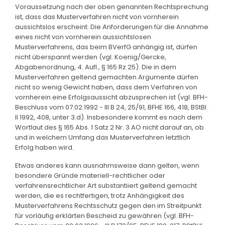
Voraussetzung nach der oben genannten Rechtsprechung
ist, dass das Musterverfahren nicht von vornherein
aussichtslos erscheint. Die Anforderungen für die Annahme
eines nicht von vornherein aussichtslosen
Musterverfahrens, das beim BVerfG anhängig ist, dürfen
nicht überspannt werden (vgl. Koenig/Gercke,
Abgabenordnung, 4. Aufl., § 165 Rz 25). Die in dem
Musterverfahren geltend gemachten Argumente dürfen
nicht so wenig Gewicht haben, dass dem Verfahren von
vornherein eine Erfolgsaussicht abzusprechen ist (vgl. BFH-
Beschluss vom 07.02.1992 - III B 24, 25/91, BFHE 166, 418, BStBl
II 1992, 408, unter 3.d). Insbesondere kommt es nach dem
Wortlaut des § 165 Abs. 1 Satz 2 Nr. 3 AO nicht darauf an, ob
und in welchem Umfang das Musterverfahren letztlich
Erfolg haben wird.
Etwas anderes kann ausnahmsweise dann gelten, wenn
besondere Gründe materiell-rechtlicher oder
verfahrensrechtlicher Art substantiiert geltend gemacht
werden, die es rechtfertigen, trotz Anhängigkeit des
Musterverfahrens Rechtsschutz gegen den im Streitpunkt
für vorläufig erklärten Bescheid zu gewähren (vgl. BFH-