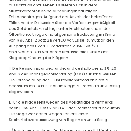
aussichtslos anzusehen. Es stellten sich in dem
Musterverfahren keine aufklärungsbedürftigen
Tatsachenfragen. Aufgrund der Anzahl der betroffenen
Fälle und der Diskussion über die Verfassungsmäßigkeit
des Solidaritätszuschlags unter Fachleuten und in der
Öffentlichkeit liege eine allgemeine Bedeutung im Sinne
von § 90 Abs. 2 Satz 2 BVerfGG vor. Es sei zumutbar, den
Ausgang des BVerfG-Verfahrens 2 BvR 1505/20
abzuwarten. Das Verfahren umfasse alle Punkte der
Klagebegründung der Klägerin.
II. Die Revision ist unbegründet und deshalb gemäß § 126
Abs. 2 der Finanzgerichtsordnung (FGO) zurückzuweisen.
Die Entscheidung des FG ist revisionsrechtlich nicht zu
beanstanden. Das FG hat die Klage zu Recht als unzulässig
abgewiesen.
1. Für die Klage fehlt wegen des Vorläufigkeitsvermerks
nach § 165 Abs. 1 Satz 2 Nr. 3 AO das Rechtsschutzbedürfnis.
Die Klage war daher wegen Fehlens einer
Sachurteilsvoraussetzung von Beginn an unzulässig.
a) Nach der ständigen Rechtsprechung des BFH fehlt das