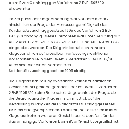
beim BVerfG anhängigen Verfahrens 2 BvR 1505/20
abzuwarten.
Im Zeitpunkt der Klageerhebung war vor dem BVerfG
hinsichtlich der Frage der Verfassungsmäßigkeit des
Solidaritätszuschlaggesetzes 1995 das Verfahren 2 BvR
1505/20 anhängig. Dieses Verfahren war unter Berufung auf
Art. 2 Abs. 1 i.V.m. Art. 106 GG, Art. 3 Abs. 1 und Art. 14 Abs. 1 GG
eingeleitet worden. Die Klägerin beruft sich in ihrem
Klageverfahren auf dieselben verfassungsrechtlichen
Vorschriften wie in dem BVerfG-Verfahren 2 BvR 1505/20.
Auch sind dieselben Normen des
Solidaritätszuschlaggesetzes 1995 streitig.
Die Klägerin hat im Klageverfahren keinen zusätzlichen
Gesichtspunkt geltend gemacht, der im BVerfG-Verfahren
2 BvR 1505/20 keine Rolle spielt. Ungeachtet der Frage, ob
die Begründung der Klägerin sich mit Blick auf die
Verfassungswidrigkeit des Solidaritätszuschlaggesetzes
1995 als erfolgversprechend darstellt, hatte sie sich in ihrer
Klage auf keinen weiteren Gesichtspunkt berufen, für den
das anhängige Verfahren beim BVerfG nicht vorgreiflich ist.