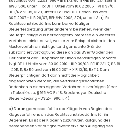
Beschluss vom 22.03.1996 - III B 173/95, BFHE 180, 217, BStBl II
1996, 506, unter II.1.b; BFH-Urteil vom 16.02.2005 - VI R 37/01,
BFH/NV 2005, 1323, unter II.1.a und BFH-Beschluss vom
30.11.2007 - III B 26/07, BFH/NV 2008, 374, unter II.3.a). Ein
Rechtsschutzbedürfnis kann bei vorläufiger
Steuerfestsetzung unter anderem bestehen, wenn der
Steuerpflichtige aus berechtigtem Interesse ein weiteres
Verfahren einleiten will, weil er zum Beispiel bisher in den
Musterverfahren nicht geltend gemachte Gründe
substantiiert vorträgt und diese an das BVerfG oder den
Gerichtshof der Europäischen Union herantragen möchte
(vgl. BFH-Urteile vom 30.09.2010 - III R 39/08, BFHE 231, 7, BStBl
II 2011, 11, Rz 50 und vom 16.02.2011 - X R 10/10, Rz 11). Dem
Steuerpflichtigen darf dann nicht die Möglichkeit
abgeschnitten werden, die verfassungsrechtlichen
Bedenken in einem eigenen Verfahren zu verfolgen (Seer
in Tipke/Kruse, § 165 AO Rz 18; Brockmeyer, Deutsche
Steuer-Zeitung –DStZ– 1996, 1, 4).
b) Daran gemessen fehlte der Klägerin von Beginn des
Klageverfahrens an das Rechtsschutzbedürfnis für ihr
Begehren. Es ist der Klägerin zuzumuten, aufgrund des
bestehenden Vorläufigkeitsvermerks den Ausgang des