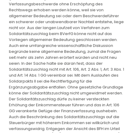
Verfassungsbeschwerde ohne Erschöpfung des
Rechtswegs erhoben werden könne, weil sie von
allgemeiner Bedeutung sei oder dem Beschwerdeführer
ein schwerer oder unabwendbarer Nachteil entstehe, liege
nicht vor. Aus der langen Laufzeit von Verfahren zum
Solidaritätszuschlag beim BVerfG könne nicht auf das
Vorliegen allgemeiner Bedeutung geschlossen werden.
Auch eine umfangreiche wissenschaftliche Diskussion
begründe keine allgemeine Bedeutung, zumal die Fragen
seit mehr als zehn Jahren erörtert würden und nicht neu
seien. In der Sache halte sie daran fest, dass der
Solidaritätszuschlag nicht mit Art. 106, Art. 2 Abs. 1, Art. 3 Abs. 1
und Art. 14 Abs. 1 GG vereinbar sei. Mit dem Auslaufen des
Solidarpakts II sei die Rechtfertigung für die
Ergänzungsabgabe entfallen. Ohne gesetzliche Grundlage
könne der Solidaritätszuschlag nicht umgewidmet werden.
Der Solidaritätszuschlag dürfe zu keiner versteckten
Erhöhung der Einkommensteuer führen und das in Art. 106
GG verankerte Gefüge der Finanzverfassung aushebeln.
Auch die Beschränkung des Solidaritätszuschlags auf die
Steuerbürger mit höherem Einkommen sei willkürlich und
verfassungswidrig. Entgegen der Ansicht des BFH im Urteil