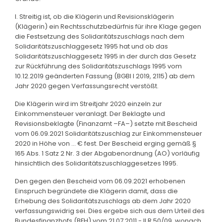
I. Streitig ist, ob die Klägerin und Revisionsklägerin
(Klägerin) ein Rechtsschutzbedürfnis für ihre Klage gegen
die Festsetzung des Solidaritätszuschlags nach dem
Solidaritätszuschlaggesetz 1995 hat und ob das
Solidaritätszuschlaggesetz 1995 in der durch das Gesetz
zur Rückführung des Solidaritätszuschlags 1995 vom
10.12.2019 geänderten Fassung (BGBl I 2019, 2115) ab dem
Jahr 2020 gegen Verfassungsrecht verstößt.
Die Klägerin wird im Streitjahr 2020 einzeln zur
Einkommensteuer veranlagt. Der Beklagte und
Revisionsbeklagte (Finanzamt –FA–) setzte mit Bescheid
vom 06.09.2021 Solidaritätszuschlag zur Einkommensteuer
2020 in Höhe von … € fest. Der Bescheid erging gemäß §
165 Abs. 1 Satz 2 Nr. 3 der Abgabenordnung (AO) vorläufig
hinsichtlich des Solidaritätszuschlaggesetzes 1995.
Den gegen den Bescheid vom 06.09.2021 erhobenen
Einspruch begründete die Klägerin damit, dass die
Erhebung des Solidaritätszuschlags ab dem Jahr 2020
verfassungswidrig sei. Dies ergebe sich aus dem Urteil des
Bundesfinanzhofs (BFH) vom 21.07.2011 - II R 50/09, wonach