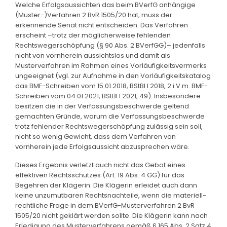
Welche Erfolgsaussichten das beim BVerfG anhängige
(Muster-)Verfahren 2 BvR 1505/20 hat, muss der
erkennende Senat nicht entscheiden. Das Verfahren
erscheint –trotz der möglicherweise fehlenden
Rechtswegerschöpfung (§ 90 Abs. 2 BVerfGG)– jedenfalls
nicht von vornherein aussichtslos und damit als
Musterverfahren im Rahmen eines Vorläufigkeitsvermerks
ungeeignet (vgl. zur Aufnahme in den Vorläufigkeitskatalog
das BMF-Schreiben vom 15.01.2018, BStBl I 2018, 2 i.V.m. BMF-
Schreiben vom 04.01.2021, BStBl I 2021, 49). Insbesondere
besitzen die in der Verfassungsbeschwerde geltend
gemachten Gründe, warum die Verfassungsbeschwerde
trotz fehlender Rechtswegerschöpfung zulässig sein soll,
nicht so wenig Gewicht, dass dem Verfahren von
vornherein jede Erfolgsaussicht abzusprechen wäre.
Dieses Ergebnis verletzt auch nicht das Gebot eines
effektiven Rechtsschutzes (Art. 19 Abs. 4 GG) für das
Begehren der Klägerin. Die Klägerin erleidet auch dann
keine unzumutbaren Rechtsnachteile, wenn die materiell-
rechtliche Frage in dem BVerfG-Musterverfahren 2 BvR
1505/20 nicht geklärt werden sollte. Die Klägerin kann nach
Erledigung des Musterverfahrens gemäß § 165 Abs. 2 Satz 4