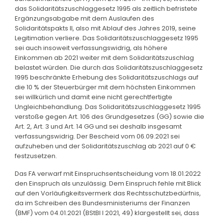
das Solidaritätszuschlaggesetz 1995 als zeitlich befristete
Ergänzungsabgabe mit dem Auslaufen des
Solidaritätspakts II, also mit Ablauf des Jahres 2019, seine
Legitimation verliere. Das Solidaritätszuschlaggesetz 1995
sei auch insoweit verfassungswidrig, als höhere
Einkommen ab 2021 weiter mit dem Solidaritätszuschlag
belastet würden. Die durch das Solidaritätszuschlaggesetz
1995 beschränkte Erhebung des Solidaritätszuschlags auf
die 10 % der Steuerbürger mit dem höchsten Einkommen
sei willkürlich und damit eine nicht gerechtfertigte
Ungleichbehandlung. Das Solidaritätszuschlaggesetz 1995
verstoße gegen Art. 106 des Grundgesetzes (GG) sowie die
Art. 2, Art. 3 und Art. 14 GG und sei deshalb insgesamt
verfassungswidrig. Der Bescheid vom 06.09.2021 sei
aufzuheben und der Solidaritätszuschlag ab 2021 auf 0 €
festzusetzen.
Das FA verwarf mit Einspruchsentscheidung vom 18.01.2022
den Einspruch als unzulässig. Dem Einspruch fehle mit Blick
auf den Vorläufigkeitsvermerk das Rechtsschutzbedürfnis,
da im Schreiben des Bundesministeriums der Finanzen
(BMF) vom 04.01.2021 (BStBl I 2021, 49) klargestellt sei, dass