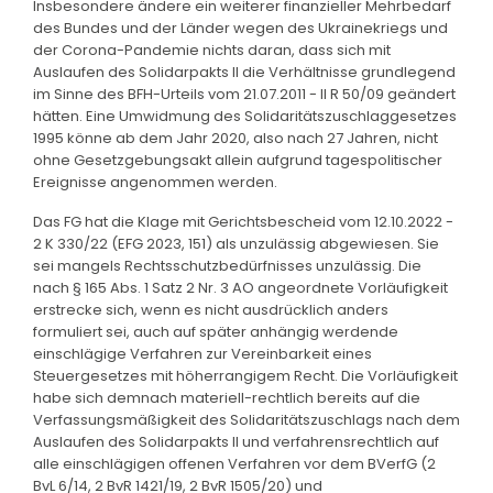
Insbesondere ändere ein weiterer finanzieller Mehrbedarf
des Bundes und der Länder wegen des Ukrainekriegs und
der Corona-Pandemie nichts daran, dass sich mit
Auslaufen des Solidarpakts II die Verhältnisse grundlegend
im Sinne des BFH-Urteils vom 21.07.2011 - II R 50/09 geändert
hätten. Eine Umwidmung des Solidaritätszuschlaggesetzes
1995 könne ab dem Jahr 2020, also nach 27 Jahren, nicht
ohne Gesetzgebungsakt allein aufgrund tagespolitischer
Ereignisse angenommen werden.
Das FG hat die Klage mit Gerichtsbescheid vom 12.10.2022 -
2 K 330/22 (EFG 2023, 151) als unzulässig abgewiesen. Sie
sei mangels Rechtsschutzbedürfnisses unzulässig. Die
nach § 165 Abs. 1 Satz 2 Nr. 3 AO angeordnete Vorläufigkeit
erstrecke sich, wenn es nicht ausdrücklich anders
formuliert sei, auch auf später anhängig werdende
einschlägige Verfahren zur Vereinbarkeit eines
Steuergesetzes mit höherrangigem Recht. Die Vorläufigkeit
habe sich demnach materiell-rechtlich bereits auf die
Verfassungsmäßigkeit des Solidaritätszuschlags nach dem
Auslaufen des Solidarpakts II und verfahrensrechtlich auf
alle einschlägigen offenen Verfahren vor dem BVerfG (2
BvL 6/14, 2 BvR 1421/19, 2 BvR 1505/20) und