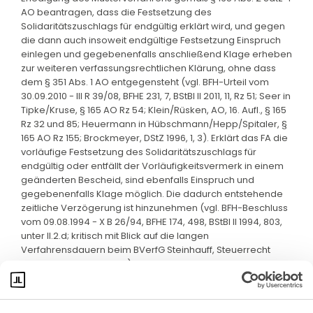
AO beantragen, dass die Festsetzung des
Solidaritätszuschlags für endgültig erklärt wird, und gegen
die dann auch insoweit endgültige Festsetzung Einspruch
einlegen und gegebenenfalls anschließend Klage erheben
zur weiteren verfassungsrechtlichen Klärung, ohne dass
dem § 351 Abs. 1 AO entgegensteht (vgl. BFH-Urteil vom
30.09.2010 - III R 39/08, BFHE 231, 7, BStBl II 2011, 11, Rz 51; Seer in
Tipke/Kruse, § 165 AO Rz 54; Klein/Rüsken, AO, 16. Aufl., § 165
Rz 32 und 85; Heuermann in Hübschmann/Hepp/Spitaler, §
165 AO Rz 155; Brockmeyer, DStZ 1996, 1, 3). Erklärt das FA die
vorläufige Festsetzung des Solidaritätszuschlags für
endgültig oder entfällt der Vorläufigkeitsvermerk in einem
geänderten Bescheid, sind ebenfalls Einspruch und
gegebenenfalls Klage möglich. Die dadurch entstehende
zeitliche Verzögerung ist hinzunehmen (vgl. BFH-Beschluss
vom 09.08.1994 - X B 26/94, BFHE 174, 498, BStBl II 1994, 803,
unter II.2.d; kritisch mit Blick auf die langen
Verfahrensdauern beim BVerfG Steinhauff, Steuerrecht
kurzgefasst 2011, 139, 141).