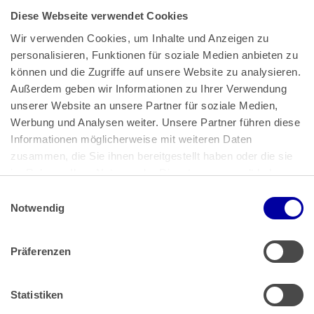
Diese Webseite verwendet Cookies
Wir verwenden Cookies, um Inhalte und Anzeigen zu 
personalisieren, Funktionen für soziale Medien anbieten zu 
können und die Zugriffe auf unsere Website zu analysieren. 
Außerdem geben wir Informationen zu Ihrer Verwendung 
unserer Website an unsere Partner für soziale Medien, 
Bundeskanzlerplatz 2
Werbung und Analysen weiter. Unsere Partner führen diese 
53113 Bonn
Informationen möglicherweise mit weiteren Daten 
zusammen, die Sie ihnen bereitgestellt haben oder die sie 
Pressemitteilungen
AGB
|
im Rahmen Ihrer Nutzung der Dienste gesammelt haben.
Impressum
Datenschutz
|
Einwilligungsauswahl
Impressum
 | 
Datenschutz
Notwendig
Präferenzen
Zahlung & Versand
Rücksendungen/Widerrufsbelehrung
Muster Widerrufsformular (PDF)
Statistiken
Remissionsbedingungen für den Handel