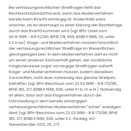
Bei verfassungsrechtlichen Streitfragen fehlt das
Rechtsschutzbedürfnis erst, wenn das Musterverfahren
bereits beim BVerfG anhängig ist. Andernfalls wäre
unsicher, ob es überhaupt zu einer Klärung der Rechtsfrage
durch das BVerfG kommen wird (vgl. BFH-Urteil vom
06.10.1995 - III R 52/90, BFHE 178, 559, BStBl II 1996, 20, unter
II.2.a aa). Klage- und Musterverfahren müssen hinsichtlich
der verfassungsrechtlichen Streitfrage im Wesentlichen
gleichgelagert sein. In dem Musterverfahren darf es nicht
um einen anderen Sachverhalt gehen, der zusätzliche
möglicherweise sogar vorrangige Streitfragen aufwirft.
Klage- und Musterverfahren müssen zudem dieselben
Vorschriften, nicht aber notwendig das gleiche Streitjahr,
betreffen (vgl. BFH-Beschluss vom 22.03.1996 - III B 173/95,
BFHE 180, 217, BStBl II 1996, 506, unter II.1.b, m.w.N.). Notwendig
ist allein, dass sich das Klageverfahren durch die
Entscheidung in dem bereits anhängigen
verfassungsrechtlichen Musterverfahren "sicher" erledigen
lässt (vgl. BFH-Beschluss vom 22.03.1996 - III B 173/95, BFHE
180, 217, BStBl II 1996, 506, unter II.2.; Reddig, AO-
Steuerberater 2021, 25, 27).