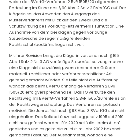
weise das BVerfG-Verfahren 2 BvR 1505/20 allgemeine
Bedeutung im Sinne des § 90 Abs. 2 Satz 2 BVerfGG auf. Der
Klägerin sei das Abwarten des Ausgangs des
Musterverfahrens mit Blick auf den Zweck und die
Schutzwirkung des Vorläufigkeitsvermerks zumutbar. Eine
Ausnahme von dem bei Klagen gegen vorläufige
Steuerbescheide regelmäßig fehlenden
Rechtsschutzbedürfnis liege nicht vor.
Mit ihrer Revision bringt die Klägerin vor, eine nach § 165
Abs. 1 Satz 2 Nr. 3 AO vorläufige Steuerfestsetzung mache
eine Klage nicht unzulässig, wenn besondere Gründe
materiell-rechtlicher oder verfahrensrechtlicher Art
geltend gemacht würden. Sie teile nicht die Auffassung,
wonach das beim BVerfG anhängige Verfahren 2 BvR
1505/20 erfolgversprechend sei. Das FG verkürze den
Rechtsweg. Im BVerfG-Verfahren 2 BvR 1505/20 fehle es an
der Rechtswegerschöpfung. Das Verfahren sei politisch
motiviert. Die Jahresfrist nach § 93 Abs. 3 BVerfGG sei nicht
eingehalten. Das Solidaritätszuschlaggesetz 1995 sei 2019
nicht neu gefasst worden. Für 2020 sei "alles beim Alten"
geblieben und es gelte die zuletzt im Jahr 2002 bekannt
gemachte Fassung. Der Ausnahmefall, wonach eine