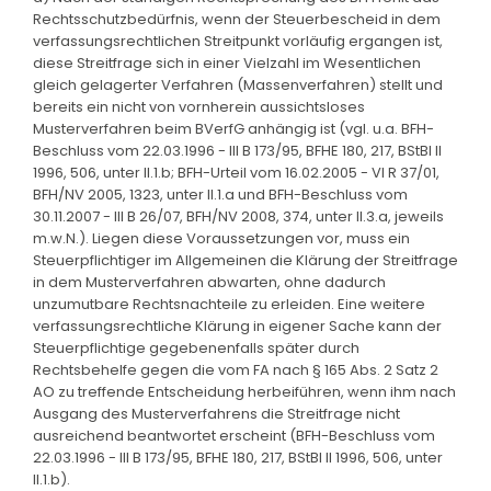
Rechtsschutzbedürfnis, wenn der Steuerbescheid in dem
verfassungsrechtlichen Streitpunkt vorläufig ergangen ist,
diese Streitfrage sich in einer Vielzahl im Wesentlichen
gleich gelagerter Verfahren (Massenverfahren) stellt und
bereits ein nicht von vornherein aussichtsloses
Musterverfahren beim BVerfG anhängig ist (vgl. u.a. BFH-
Beschluss vom 22.03.1996 - III B 173/95, BFHE 180, 217, BStBl II
1996, 506, unter II.1.b; BFH-Urteil vom 16.02.2005 - VI R 37/01,
BFH/NV 2005, 1323, unter II.1.a und BFH-Beschluss vom
30.11.2007 - III B 26/07, BFH/NV 2008, 374, unter II.3.a, jeweils
m.w.N.). Liegen diese Voraussetzungen vor, muss ein
Steuerpflichtiger im Allgemeinen die Klärung der Streitfrage
in dem Musterverfahren abwarten, ohne dadurch
unzumutbare Rechtsnachteile zu erleiden. Eine weitere
verfassungsrechtliche Klärung in eigener Sache kann der
Steuerpflichtige gegebenenfalls später durch
Rechtsbehelfe gegen die vom FA nach § 165 Abs. 2 Satz 2
AO zu treffende Entscheidung herbeiführen, wenn ihm nach
Ausgang des Musterverfahrens die Streitfrage nicht
ausreichend beantwortet erscheint (BFH-Beschluss vom
22.03.1996 - III B 173/95, BFHE 180, 217, BStBl II 1996, 506, unter
II.1.b).