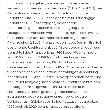
auch deshalb gegeben, weil der Rechtsweg weder
verwehrt noch verkürzt werden dürfe (Art. 19 Abs. 4 GG). Der
Klage stünden weder das beim BVerfG anhängige
Verfahren 2 BvR 1505/20 noch das beim BFH anhängige
Verfahren IX R 15/20 entgegen, da anderen
Steuerpflichtigen dadurch nicht der Zugang zu den
Fachgerichten verwehrt werden dürfe, zumal das BVerfG
noch nicht über den Normenkontrollantrag mit dem
Aktenzeichen 2 BvL 6/14 entschieden habe. Das im Streitfall
bestehende Rechtsschutzbedürfnis ergebe sich auch aus
dem Urteil des Finanzgerichts (FG) Baden-Württemberg
vom 16.05.2022 - 10 K 1693/21 (Entscheidungen der
Finanzgerichte –EFG– 2022, 1397). Dort sei darauf
hingewiesen worden, dass das BVerfG bisher keine Grenze
für das Vorliegen einer verfassungswidrigen Aushöhlung
der nach Art. 106 Abs. 3 Satz 2 GG vorgesehenen Verteilung
der Steuer festgelegt habe. Materiell-rechtlich stützte sich
die Klägerin im Klageverfahren auf die bereits im
Einspruchsverfahren geltend gemachten Gründe. Die
Begründung des FG Baden-Württemberg, das die
Verfassungsmäßigkeit des Solidaritätszuschlaggesetzes
1995 auch ab 2020 bejaht habe, sei unzutreffend.