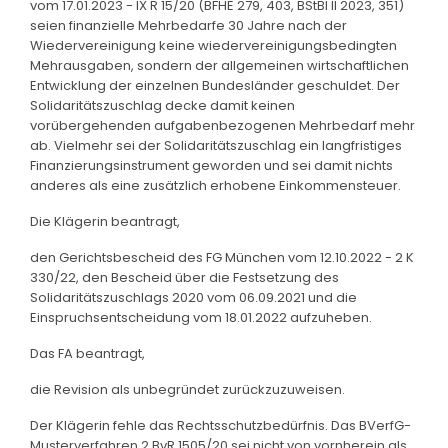
vom 17.01.2023 - IX R 15/20 (BFHE 279, 403, BStBl II 2023, 351)
seien finanzielle Mehrbedarfe 30 Jahre nach der
Wiedervereinigung keine wiedervereinigungsbedingten
Mehrausgaben, sondern der allgemeinen wirtschaftlichen
Entwicklung der einzelnen Bundesländer geschuldet. Der
Solidaritätszuschlag decke damit keinen
vorübergehenden aufgabenbezogenen Mehrbedarf mehr
ab. Vielmehr sei der Solidaritätszuschlag ein langfristiges
Finanzierungsinstrument geworden und sei damit nichts
anderes als eine zusätzlich erhobene Einkommensteuer.
Die Klägerin beantragt,
den Gerichtsbescheid des FG München vom 12.10.2022 - 2 K
330/22, den Bescheid über die Festsetzung des
Solidaritätszuschlags 2020 vom 06.09.2021 und die
Einspruchsentscheidung vom 18.01.2022 aufzuheben.
Das FA beantragt,
die Revision als unbegründet zurückzuzuweisen.
Der Klägerin fehle das Rechtsschutzbedürfnis. Das BVerfG-
Musterverfahren 2 BvR 1505/20 sei nicht von vornherein als