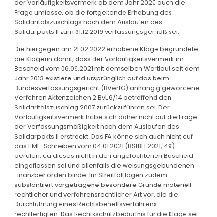
der Vorläufigkeitsvermerk ab dem Jahr 2020 auch die
Frage umfasse, ob die fortgeltende Erhebung des
Solidaritätszuschlags nach dem Auslaufen des
Solidarpakts II zum 31.12.2019 verfassungsgemäß sei.
Die hiergegen am 21.02.2022 erhobene Klage begründete
die Klägerin damit, dass der Vorläufigkeitsvermerk im
Bescheid vom 06.09.2021 mit demselben Wortlaut seit dem
Jahr 2013 existiere und ursprünglich auf das beim
Bundesverfassungsgericht (BVerfG) anhängig gewordene
Verfahren Aktenzeichen 2 BvL 6/14 betreffend den
Solidaritätszuschlag 2007 zurückzuführen sei. Der
Vorläufigkeitsvermerk habe sich daher nicht auf die Frage
der Verfassungsmäßigkeit nach dem Auslaufen des
Solidarpakts II erstreckt. Das FA könne sich auch nicht auf
das BMF-Schreiben vom 04.01.2021 (BStBl I 2021, 49)
berufen, da dieses nicht in den angefochtenen Bescheid
eingeflossen sei und allenfalls die weisungsgebundenen
Finanzbehörden binde. Im Streitfall lägen zudem
substantiiert vorgetragene besondere Gründe materiell-
rechtlicher und verfahrensrechtlicher Art vor, die die
Durchführung eines Rechtsbehelfsverfahrens
rechtfertigten. Das Rechtsschutzbedürfnis für die Klage sei