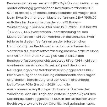
Revisionsverfahren beim BFH (IX R 15/20) einschließlich des
später anhängig gewordenen Revisionsverfahrens IX R
9/22 erstreckt. Das Rechtsschutzbedürfnis sei wegen des
beim BVerfG anhängigen Musterverfahrens 2 BvR 1505/20
entfallen. Im Unterschied zu der vom FG Baden-
Württemberg in seinem Urteil vom 16.05.2022 - 10 K 1693/21
(EFG 2022, 1397) vertretenen Rechtsmeinung sei das
Musterverfahren nicht von vornherein aussichtslos. Zwar
fehle es in diesem Verfahren an der erforderlichen
Erschöpfung des Rechtswegs. Jedoch erscheine das
Verfahren als Rechtssatzverfassungsbeschwerde im Sinne
des Art. 94 Abs. 2 Satz 2 GG, § 90 Abs. 2 Satz 2 des
Bundesverfassungsgerichtsgesetzes (BVerfGG) nicht von
vornherein aussichtslos. Es sei aufgrund der klaren
Neuregelungen des Solidaritätszuschlaggesetzes 1995
keine vorausgehende Klärung einfachrechtlicher Fragen
erforderlich. Bereits aufgrund der Anzahl einschlägig
betroffener Fälle (im Jahr 2020 noch alle
einkommensteuerpflichtigen Einkommen) sowie des
Widerhalls, den die Frage der Verfassungsmäßigkeit des
Solidaritätszuschlaggesetzes 1995 in der Diskussion unter
Rechtsexperten und in der Öffentlichkeit gefunden habe,