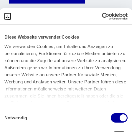
Diese Webseite verwendet Cookies
Wir verwenden Cookies, um Inhalte und Anzeigen zu 
personalisieren, Funktionen für soziale Medien anbieten zu 
können und die Zugriffe auf unsere Website zu analysieren. 
Außerdem geben wir Informationen zu Ihrer Verwendung 
unserer Website an unsere Partner für soziale Medien, 
Bundeskanzlerplatz 2
Werbung und Analysen weiter. Unsere Partner führen diese 
53113 Bonn
Informationen möglicherweise mit weiteren Daten 
zusammen, die Sie ihnen bereitgestellt haben oder die sie 
Pressemitteilungen
AGB
|
im Rahmen Ihrer Nutzung der Dienste gesammelt haben.
Impressum
Datenschutz
|
Einwilligungsauswahl
Impressum
 | 
Datenschutz
Notwendig