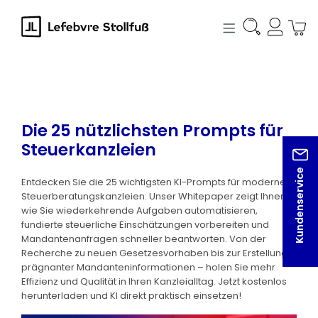
alt springen
Die 25 nützlichsten Prompts für
Steuerkanzleien
Kundenservice
Entdecken Sie die 25 wichtigsten KI-Prompts für moderne
Steuerberatungskanzleien: Unser Whitepaper zeigt Ihnen,
wie Sie wiederkehrende Aufgaben automatisieren,
fundierte steuerliche Einschätzungen vorbereiten und
Mandantenanfragen schneller beantworten. Von der
Recherche zu neuen Gesetzesvorhaben bis zur Erstellung
prägnanter Mandanteninformationen – holen Sie mehr
Effizienz und Qualität in Ihren Kanzleialltag. Jetzt kostenlos
herunterladen und KI direkt praktisch einsetzen!