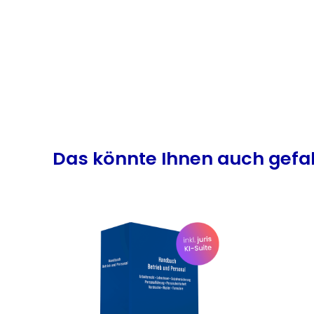
Produktgalerie überspringen
Das könnte Ihnen auch gefa