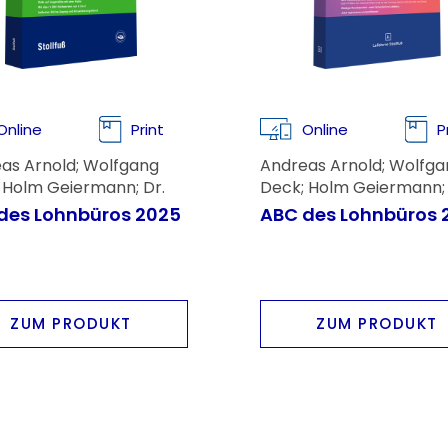
Online
Print
Online
P
as Arnold; Wolfgang
Andreas Arnold; Wolfga
 Holm Geiermann; Dr.
Deck; Holm Geiermann; 
as Imping; Rainer Voss;
Andreas Imping; Rainer 
des Lohnbüros 2025
ABC des Lohnbüros 
ehring
Kai Nehring
ZUM PRODUKT
ZUM PRODUKT