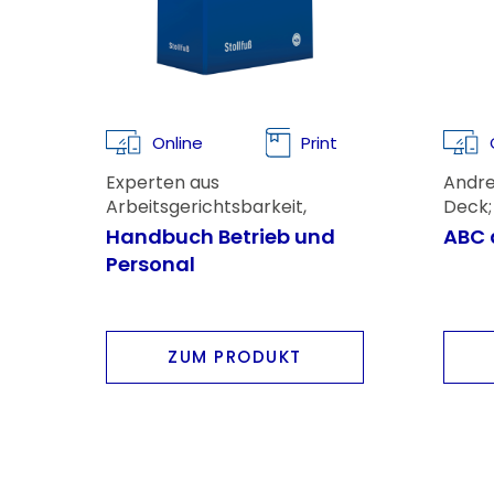
Online
Print
Experten aus
Andre
Arbeitsgerichtsbarkeit,
Deck;
Arbeitsverwaltung,
Andre
Handbuch Betrieb und
ABC 
Wissenschaft und Lehre,
Kai N
Personal
Bundesministerien sowie
Kranken- und
Sozialversicherungswesen
ZUM PRODUKT