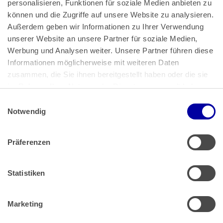
personalisieren, Funktionen für soziale Medien anbieten zu 
können und die Zugriffe auf unsere Website zu analysieren. 
Außerdem geben wir Informationen zu Ihrer Verwendung 
unserer Website an unsere Partner für soziale Medien, 
Bundeskanzlerplatz 2
Werbung und Analysen weiter. Unsere Partner führen diese 
53113 Bonn
Informationen möglicherweise mit weiteren Daten 
zusammen, die Sie ihnen bereitgestellt haben oder die sie 
Pressemitteilungen
AGB
|
im Rahmen Ihrer Nutzung der Dienste gesammelt haben.
Impressum
Datenschutz
|
Einwilligungsauswahl
Impressum
 | 
Datenschutz
Notwendig
Präferenzen
Zahlung & Versand
Rücksendungen/Widerrufsbelehrung
Muster Widerrufsformular (PDF)
Statistiken
Remissionsbedingungen für den Handel
Kündigungsformular
Marketing
Barrierefreiheit