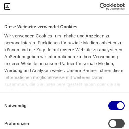
Diese Webseite verwendet Cookies
Wir verwenden Cookies, um Inhalte und Anzeigen zu 
personalisieren, Funktionen für soziale Medien anbieten zu 
können und die Zugriffe auf unsere Website zu analysieren. 
Außerdem geben wir Informationen zu Ihrer Verwendung 
unserer Website an unsere Partner für soziale Medien, 
Bundeskanzlerplatz 2
Werbung und Analysen weiter. Unsere Partner führen diese 
53113 Bonn
Informationen möglicherweise mit weiteren Daten 
zusammen, die Sie ihnen bereitgestellt haben oder die sie 
Pressemitteilungen
AGB
|
im Rahmen Ihrer Nutzung der Dienste gesammelt haben.
Impressum
Datenschutz
|
Einwilligungsauswahl
Impressum
 | 
Datenschutz
Notwendig
Präferenzen
Zahlung & Versand