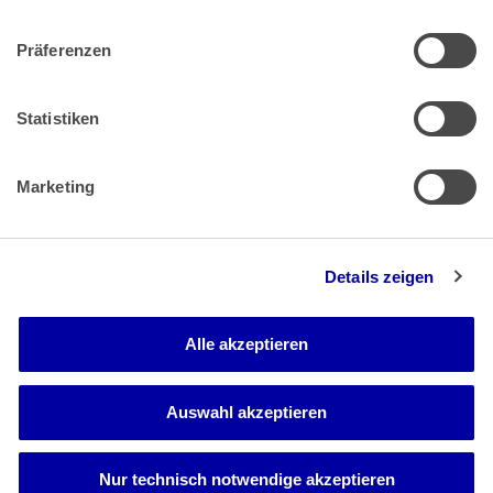
Präferenzen
Zahlung & Versand
Rücksendungen/Widerrufsbelehrung
Muster Widerrufsformular (PDF)
Statistiken
Remissionsbedingungen für den Handel
Kündigungsformular
Marketing
Barrierefreiheit
Details zeigen
Newsletter
Mediadaten
Alle akzeptieren
Media-Center
Auswahl akzeptieren
Nur technisch notwendige akzeptieren