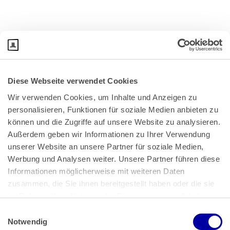
Diese Webseite verwendet Cookies
Wir verwenden Cookies, um Inhalte und Anzeigen zu 
personalisieren, Funktionen für soziale Medien anbieten zu 
können und die Zugriffe auf unsere Website zu analysieren. 
Außerdem geben wir Informationen zu Ihrer Verwendung 
unserer Website an unsere Partner für soziale Medien, 
Bundeskanzlerplatz 2
Werbung und Analysen weiter. Unsere Partner führen diese 
53113 Bonn
Informationen möglicherweise mit weiteren Daten 
zusammen, die Sie ihnen bereitgestellt haben oder die sie 
Pressemitteilungen
AGB
|
im Rahmen Ihrer Nutzung der Dienste gesammelt haben.
Impressum
Datenschutz
|
Einwilligungsauswahl
Impressum
 | 
Datenschutz
Notwendig