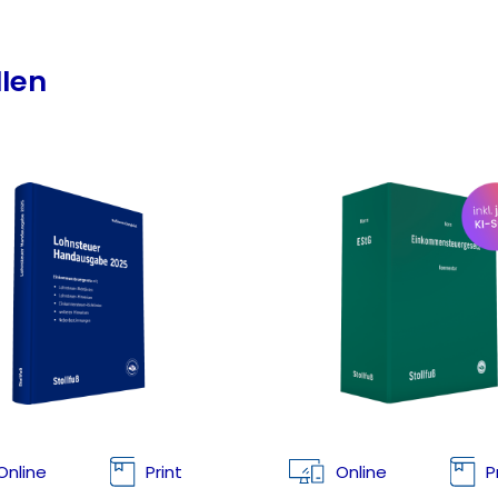
llen
Online
Print
Online
P