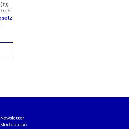
(†);
Strahl
setz
e
Newsletter
Mediadaten