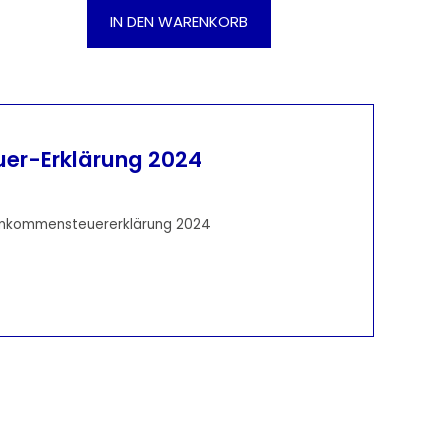
Gib den gewünschten Wert ein oder be
IN DEN WARENKORB
uer-Erklärung 2024
 Einkommensteuererklärung 2024