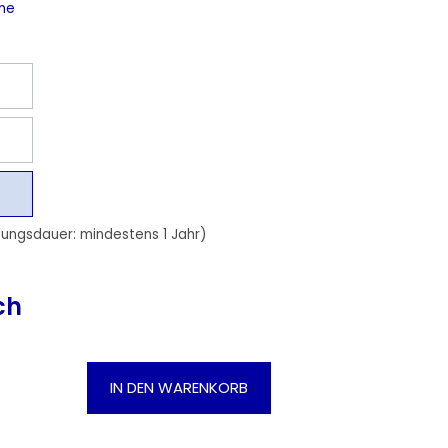
ne
zungsdauer: mindestens 1 Jahr)
ch
Gib den gewünschten Wert ein oder be
IN DEN WARENKORB