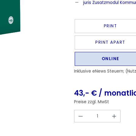
juris Zusatzmodul Kommu
PRINT
PRINT APART
ONLINE
Inklusive eNews Steuern; (Nut
43,- € / monatli
Preise zzgl. MwSt
Produkt Anzahl: 