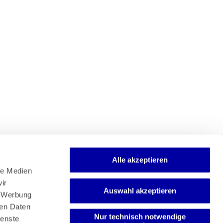
Alle akzeptieren
e Medien 
r 
Auswahl akzeptieren
Newsletter
 Werbung 
Mediadaten
en Daten 
Media-Center
Nur technisch notwendige
enste 