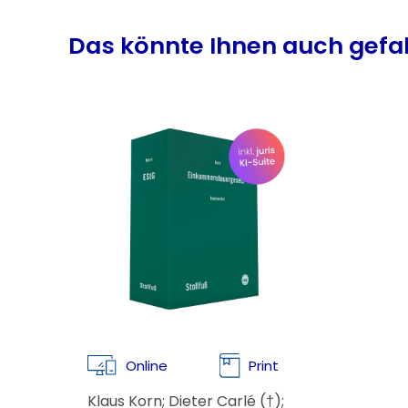
Produktgalerie überspringen
Das könnte Ihnen auch gefa
Online
Print
Klaus Korn; Dieter Carlé (†);