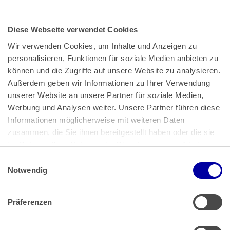
Diese Webseite verwendet Cookies
Wir verwenden Cookies, um Inhalte und Anzeigen zu 
personalisieren, Funktionen für soziale Medien anbieten zu 
können und die Zugriffe auf unsere Website zu analysieren. 
Außerdem geben wir Informationen zu Ihrer Verwendung 
unserer Website an unsere Partner für soziale Medien, 
Bundeskanzlerplatz 2
Werbung und Analysen weiter. Unsere Partner führen diese 
53113 Bonn
Informationen möglicherweise mit weiteren Daten 
zusammen, die Sie ihnen bereitgestellt haben oder die sie 
Pressemitteilungen
AGB
|
im Rahmen Ihrer Nutzung der Dienste gesammelt haben.
Impressum
Datenschutz
|
Einwilligungsauswahl
Impressum
 | 
Datenschutz
Notwendig
Präferenzen
Zahlung & Versand
Rücksendungen/Widerrufsbelehrung